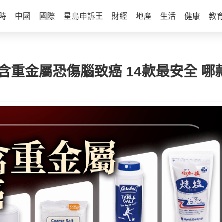
時
中國
國際
星島申訴王
財經
地產
生活
健康
教
含重金屬恐傷腦致癌 14款最安全 