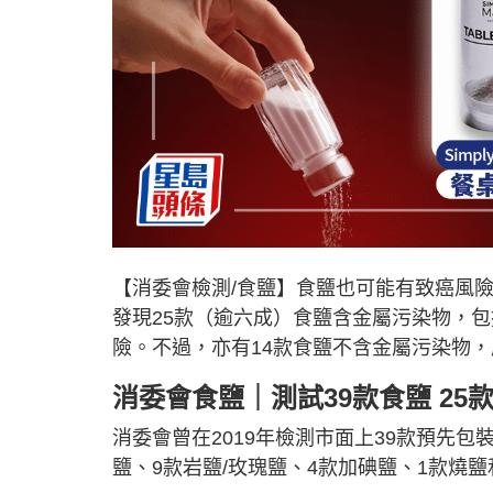
【消委會檢測/食鹽】食鹽也可能有致癌風
發現25款（逾六成）食鹽含金屬污染物，
險。不過，亦有14款食鹽不含金屬污染物
消委會食鹽｜測試39款食鹽 2
消委會曾在2019年檢測市面上39款預先包
鹽、9款岩鹽/玫瑰鹽、4款加碘鹽、1款燒鹽