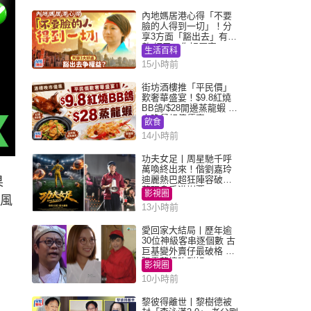
內地媽居港心得「不要
臉的人得到一切」！分
享3方面「豁出去」有著
數 網民：你好厲害
生活百科
15小時前
街坊酒樓推「平民價」
歎奢華盛宴！$9.8紅燒
BB鴿/$28開邊蒸龍蝦 3
大晚餐超值優惠
飲食
14小時前
功夫女足丨周星馳千呼
萬喚終出來！偕劉嘉玲
迪麗熱巴超狂陣容破天
果
荒現身香港謝票
影視圈
癌風
13小時前
愛回家大結局丨歷年逾
30位神級客串逐個數 古
巨基變外賣仔最破格 歐
陽震華情陷群姐
影視圈
10小時前
黎彼得離世丨黎樹德被