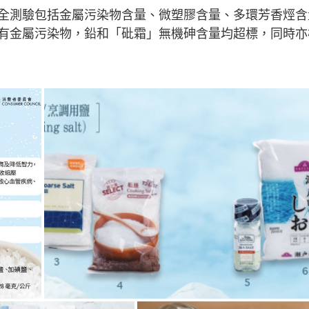
全測驗包括金屬污染物含量、微塑膠含量、多環芳香烴含
含有金屬污染物，鉛和「砒霜」無機砷含量均超標，同時亦