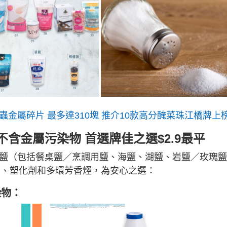
蟲金屬碎片 最多達310塊 推介10款高分醃菜珠江橋牌上
含金屬污染物 首選牌佳之選$2.9最平
食鹽（包括餐桌鹽／烹調用鹽、海鹽、湖鹽、岩鹽／玫瑰
 、塑化劑和多環芳香烴，為安心之選：
染物：