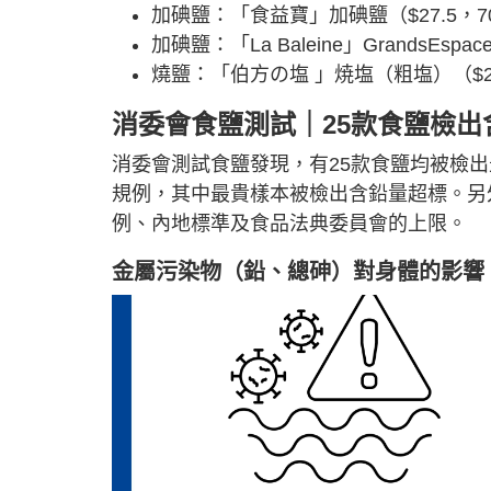
加碘鹽：「食益寶」加碘鹽（$27.5，7
加碘鹽：「La Baleine」GrandsEspaces 
燒鹽：「伯方の塩 」焼塩（粗塩）（$2
消委會食鹽測試｜25款食鹽檢出
消委會測試食鹽發現，有25款食鹽均被檢
規例，其中最貴樣本被檢出含鉛量超標。另
例、內地標準及食品法典委員會的上限。
金屬污染物（鉛、總砷）對身體的影響