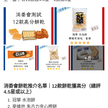
+8
消委會餅乾推介名單｜12款餅乾獲高分（總評
4.5星或以上）
冠華 水泡餅
麥維他 朱古力夾心橙餅