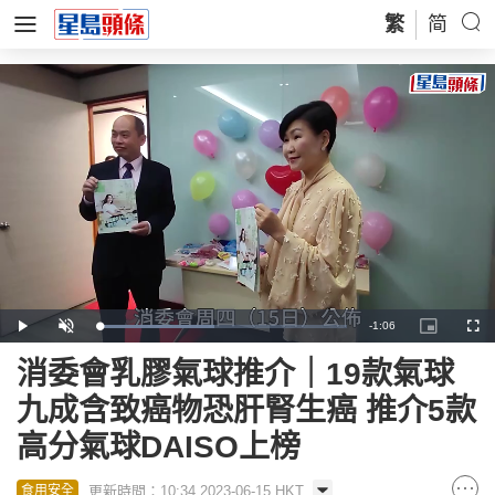
繁
简
Remaining
-
1:06
Loaded
:
Play
Unmute
Picture-
Full
46.23%
in-
Picture
Time
消委會乳膠氣球推介｜19款氣球
九成含致癌物恐肝腎生癌 推介5款
高分氣球DAISO上榜
更新時間：10:34 2023-06-15 HKT
食用安全