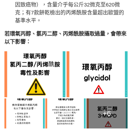
因致癌物），含量介乎每公斤32微克至620微
克；有7款餅乾檢出的丙烯酰胺含量超出歐盟的
基準水平。
若環氧丙醇、氯丙二醇、丙烯酰胺攝取過量，會帶來
以下影響：
+6