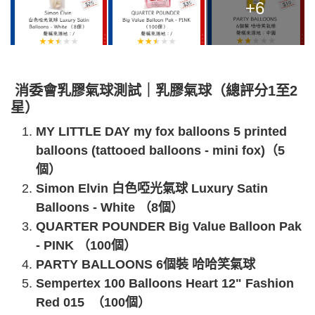
+6
消委會乳膠氣球測試｜乳膠氣球（總評分1至2
星）
MY LITTLE DAY my fox balloons 5 printed
balloons (tattooed balloons - mini fox)（5
個）
Simon Elvin 白色啞光氣球 Luxury Satin
Balloons - White （8個）
QUARTER POUNDER Big Value Balloon Pak
- PINK （100個）
PARTY BALLOONS 6個裝 哈哈笑氣球
Sempertex 100 Balloons Heart 12" Fashion
Red 015 （100個）