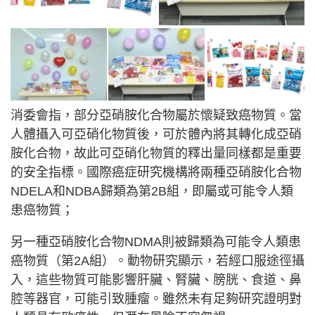
消委會指，部分亞硝胺化合物屬於懷疑致癌物質。當
人體攝入可亞硝化物質後，可於體內將其轉化成亞硝
胺化合物，故此可亞硝化物質的釋出量同樣都是重要
的安全指標。國際癌症研究機構將兩種亞硝胺化合物
NDELA和NDBA歸類為第2B組，即屬或可能令人類
患癌物質；
另一種亞硝胺化合物NDMA則被歸類為可能令人類患
癌物質（第2A組）。動物研究顯示，若經口服途徑攝
入，這些物質可能影響肝臟、腎臟、膀胱、食道、鼻
腔等器官，可能引致腫瘤。雖然未有足夠研究證明對