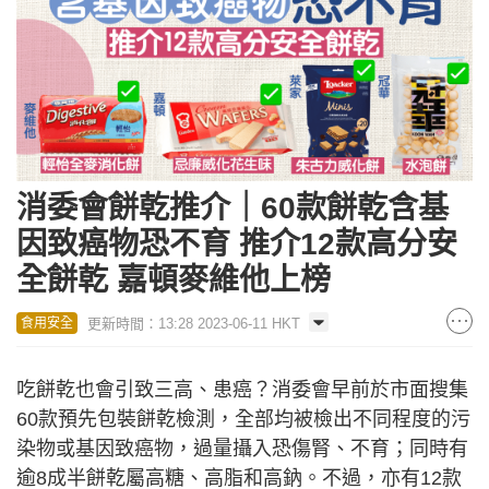
消委會餅乾推介｜60款餅乾含基
因致癌物恐不育 推介12款高分安
全餅乾 嘉頓麥維他上榜
更新時間：13:28 2023-06-11 HKT
食用安全
吃餅乾也會引致三高、患癌？消委會早前於市面搜集
60款預先包裝餅乾檢測，全部均被檢出不同程度的污
染物或基因致癌物，過量攝入恐傷腎、不育；同時有
逾8成半餅乾屬高糖、高脂和高鈉。不過，亦有12款