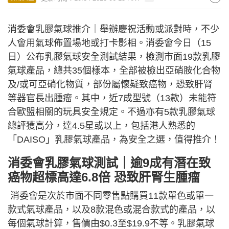
消委會乳膠氣球推介｜舉辦慶祝活動或派對時，不少
人會用氣球佈置場地或打卡影相。消委會今日（15
日）公布乳膠氣球安全測試結果，檢測市面19款乳膠
氣球產品，總共35個樣本，全部被檢出亞硝胺化合物
及/或可亞硝化物質，部份屬懷疑致癌物，恐致肝腎
等器官長出腫瘤。其中，近7成型號（13款）未能符
合歐盟相關的玩具安全規定。不過亦有5款乳膠氣球
總評獲高分，達4.5星或以上，包括港人熟悉的
「DAISO」乳膠氣球產品，為安全之選，值得推介！
消委會乳膠氣球測試｜逾9成有潛在致
癌物超標高達6.8倍 恐致肝腎生腫瘤
消委會是次於市面不同零售點購買11款單色或單一
款式氣球產品，以及8款混色或混合款式的產品，以
每個氣球計算，售價由$0.3至$19.9不等。乳膠氣球