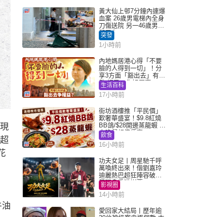
黃大仙上邨7分鐘內連爆
血案 26歲男電梯內全身
刀傷送院 另一46歲男倒
斃平台
突發
1小時前
內地媽居港心得「不要
臉的人得到一切」！分
享3方面「豁出去」有著
數 網民：你好厲害
生活百科
17小時前
街坊酒樓推「平民價」
歎奢華盛宴！$9.8紅燒
BB鴿/$28開邊蒸龍蝦 3
發現
大晚餐超值優惠
飲食
款超
16小時前
花
功夫女足丨周星馳千呼
萬喚終出來！偕劉嘉玲
迪麗熱巴超狂陣容破天
荒現身香港謝票
影視圈
14小時前
牛油
愛回家大結局丨歷年逾