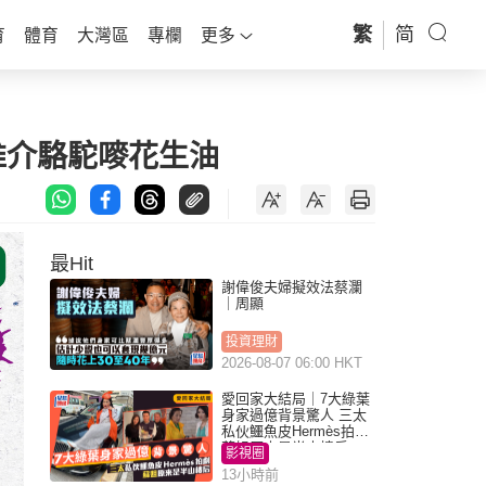
繁
简
育
體育
大灣區
專欄
更多
推介駱駝嘜花生油
最Hit
謝偉俊夫婦擬效法蔡瀾
｜周顯
投資理財
2026-08-07 06:00 HKT
愛回家大結局｜7大綠葉
身家過億背景驚人 三太
私伙鱷魚皮Hermès拍劇
蘇姐原來是半山樓后
影視圈
13小時前