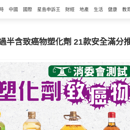
時
中國
國際
星島申訴王
財經
地產
生活
健康
教
過半含致癌物塑化劑 21款安全滿分