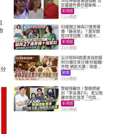
30位神級客串逐個數 古
巨基變外賣仔最破格 歐
陽震華情陷群姐
影視圈
11小時前
包
63歲關之琳與27歲男模
物
爆「嫲孫戀」？激罕開
腔19字回應：多謝大家
掛念近況
影視圈
21小時前
尖沙咀$69起素食自助餐
90分鐘任食沙律/炒飯麵/
炸物 網民大讚：味道
評分
好，環境闊落
飲食
21小時前
黎彼得離世丨黎樹德被
封「李泳漢2.0」 老父剛
離世急於澄清「代找卡
數」傳聞惹人反感
影視圈
18小時前