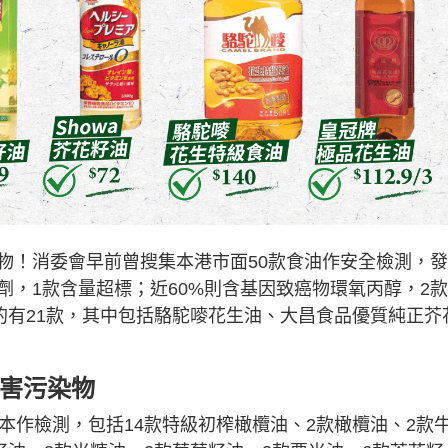
物！消委會早前曾搜集本港市面50款食油作安全檢測，
劑，1款含量超標；近60%則含基因致癌物環氧丙醇，2
的有21款，其中包括駱駝嘜花生油、大昌食品優質純正芥
有害污染物
本作檢測，包括14款特級初榨橄欖油、2款橄欖油、2款