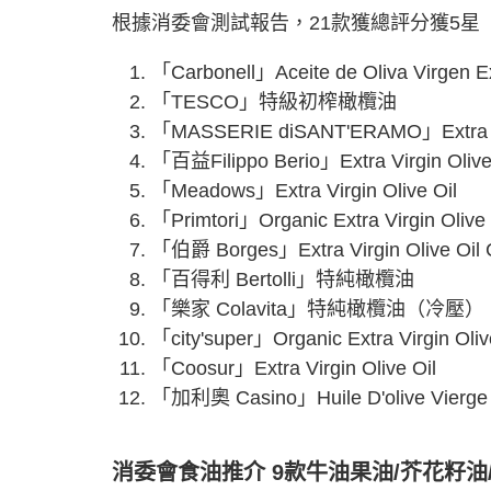
根據消委會測試報告，21款獲總評分獲5
「Carbonell」Aceite de Oliva Virgen Ext
「TESCO」特級初榨橄欖油
「MASSERIE diSANT'ERAMO」Extra Virgi
「百益Filippo Berio」Extra Virgin Olive
「Meadows」Extra Virgin Olive Oil
「Primtori」Organic Extra Virgin Olive 
「伯爵 Borges」Extra Virgin Olive Oil Co
「百得利 Bertolli」特純橄欖油
「樂家 Colavita」特純橄欖油（冷壓）
「city'super」Organic Extra Virgin Oliv
「Coosur」Extra Virgin Olive Oil
「加利奧 Casino」Huile D'olive Vierge Ext
消委會食油推介 9款牛油果油/芥花籽油