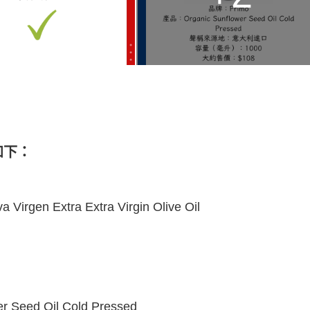
如下：
rgen Extra Extra Virgin Olive Oil
eed Oil Cold Pressed