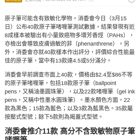
原子筆可能含有致敏化學物。消委會今日（3月15
日）公布40款原子筆啫喱筆測試數據，結果發現有近
8成樣本被驗出有小量致癌物多環芳香烴（PAHs），
亦檢出會導致皮膚過敏的菲（phenanthrene）。另
外，消委會亦就40款樣本作出評分，評價綜合性能最
佳的原子筆，當中有13款達4.5或5分滿分。
消委會早前調查市面上40款，價格由$2.4至$86不等
的原子筆啫喱筆，包括18款原子筆（ballpoint
pens，又稱油墨圓珠筆），以及22款啫喱筆（gel ink
pens，又稱中性墨水圓珠筆）。墨水顏色方面，22
款為黑色；15款為藍色；以及3款為藍黑色。35款屬
按壓式型號；餘下5款則為揭蓋式型號。
消委會推介11款 高分不含致敏物原子筆
啫喱筆