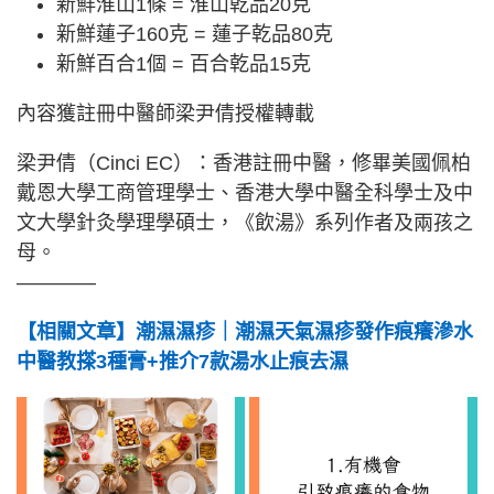
新鮮淮山1條 = 淮山乾品20克
新鮮蓮子160克 = 蓮子乾品80克
新鮮百合1個 = 百合乾品15克
內容獲註冊中醫師梁尹倩授權轉載
梁尹倩（Cinci EC）：香港註冊中醫，修畢美國佩柏
戴恩大學工商管理學士、香港大學中醫全科學士及中
文大學針灸學理學碩士，《飲湯》系列作者及兩孩之
母。
————
【相關文章】潮濕濕疹｜潮濕天氣濕疹發作痕癢滲水
中醫教搽3種膏+推介7款湯水止痕去濕