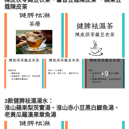
蔻陳皮茶
+9
3款健脾袪濕湯水：
淮山蘋果梨茨實湯、淮山赤小豆黑白鯽魚湯、
老黃瓜羅漢果章魚湯