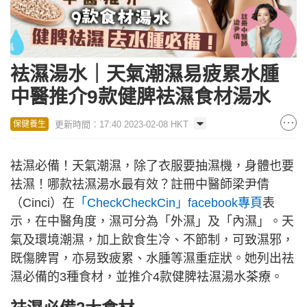
袪濕湯水｜天氣潮濕易疲累水腫
中醫推介9款健脾袪濕食材湯水
更新時間：17:40 2023-02-08 HKT
保健養生
袪濕必備！天氣潮濕，除了衣服要抽濕機，身體也要
袪濕！哪款祛濕湯水最有效？註冊中醫師梁尹倩
（Cinci）在
「CheckCheckCin」facebook專頁
表
示，在中醫角度，濕可分為「外濕」及「內濕」。天
氣及環境潮濕，加上飲食生冷、不節制，可致濕邪，
既傷脾胃，亦易致疲累、水腫等濕重症狀。她列出祛
濕必備的3種食材，並推介4款健脾袪濕湯水茶療。