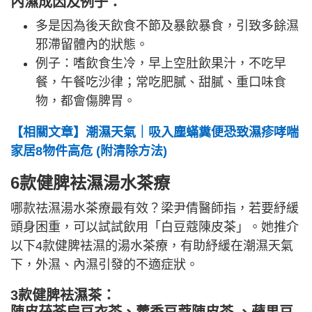
內濕成因及例子：
多是因為後天飲食不節及暴飲暴食，引致多餘濕
邪滯留體內的狀態。
例子：嗜飲食生冷，早上空肚飲果汁，不吃早
餐，午餐吃沙律；常吃肥膩、甜膩、重口味食
物，都會傷脾胃。
【相關文章】潮濕天氣｜吸入塵蟎糞便恐致濕疹哮喘
家居8物件高危 (附清除方法)
6款健脾袪濕湯水茶療
哪款祛濕湯水茶療最有效？梁尹倩醫師指，若要紓緩
頭身困重，可以試試飲用「白豆蔻陳皮茶」。她推介
以下4款健脾袪濕的湯水茶療，有助紓緩在潮濕天氣
下，外濕、內濕引發的不適症狀。
3款健脾袪濕茶：
陳皮茯苓扁豆衣茶、藿香豆蔻陳皮茶 、蘋果豆