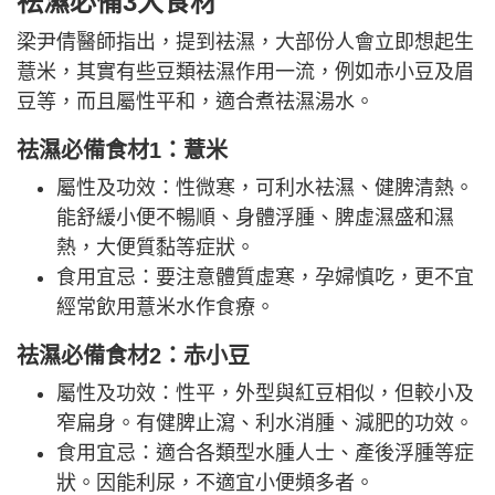
祛濕必備3大食材
梁尹倩醫師指出，提到袪濕，大部份人會立即想起生
薏米，其實有些豆類袪濕作用一流，例如赤小豆及眉
豆等，而且屬性平和，適合煮祛濕湯水。
祛濕必備食材1：薏米
屬性及功效：性微寒，可利水袪濕、健脾清熱。
能舒緩小便不暢順、身體浮腫、脾虛濕盛和濕
熱，大便質黏等症狀。
食用宜忌：要注意體質虛寒，孕婦慎吃，更不宜
經常飲用薏米水作食療。
祛濕必備食材2：赤小豆
屬性及功效：性平，外型與紅豆相似，但較小及
窄扁身。有健脾止瀉、利水消腫、減肥的功效。
食用宜忌：適合各類型水腫人士、產後浮腫等症
狀。因能利尿，不適宜小便頻多者。