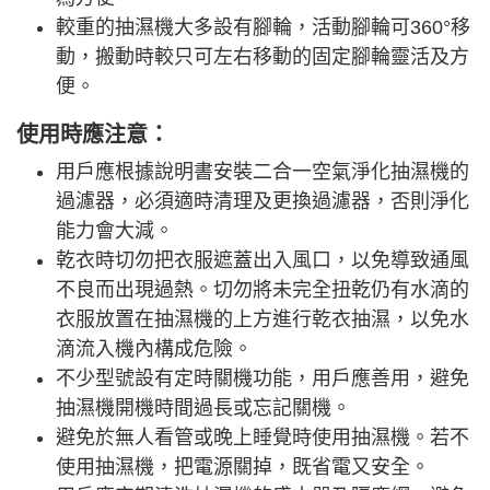
較重的抽濕機大多設有腳輪，活動腳輪可360°移
動，搬動時較只可左右移動的固定腳輪靈活及方
便。
使用時應注意：
用戶應根據說明書安裝二合一空氣淨化抽濕機的
過濾器，必須適時清理及更換過濾器，否則淨化
能力會大減。
乾衣時切勿把衣服遮蓋出入風口，以免導致通風
不良而出現過熱。切勿將未完全扭乾仍有水滴的
衣服放置在抽濕機的上方進行乾衣抽濕，以免水
滴流入機內構成危險。
不少型號設有定時關機功能，用戶應善用，避免
抽濕機開機時間過長或忘記關機。
避免於無人看管或晚上睡覺時使用抽濕機。若不
使用抽濕機，把電源關掉，既省電又安全。