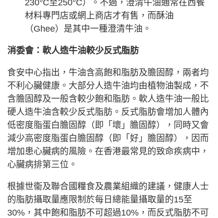
230°C至250°C）。不過，澄清牛油通常在西餐
材料專門店或網上商店才有售，而酥油
（Ghee）是其中一種澄清牛油。
消委會：軟人造牛油較少反式脂肪
食安中心指出，牛油含高飽和脂肪及膽固醇，兩者均
不利心臟健康。大部分人造牛油均由植物油製成，不
含膽固醇及一般含較少飽和脂肪。軟人造牛油一般比
硬人造牛油含較少反式脂肪。反式脂肪會增加人體內
低密度脂蛋白膽固醇（即「壞」膽固醇），同時又會
減少高密度脂蛋白膽固醇（即「好」膽固醇），因而
增加患心臟病的風險。在香港最常見的致命疾病中，
心臟病排第三位。
根據世衞及聯合國糧食及農業組織的建議，健康人士
的脂肪攝取量應限制於每日總能量攝取量的15至
30%，其中飽和脂肪不可超過10%，而反式脂肪不可