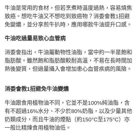
牛油是常用的食材，但若烹煮時溫度過熱，容易燒焦
致癌。想吃牛油又不想吃到致癌物？消委會教1招避
免變燶，並分享煎牛扒時，應用哪款牛油提升口感。
牛油吃過量易致心血管病
消委會指出，牛油屬動物性油脂，當中約一半是飽和
脂肪酸。雖然飽和脂肪酸較耐高溫，不易在長時間加
熱後變質，但過量攝入會增加患心血管疾病的風險。
消委會教1招避免牛油變燶
牛油跟食用植物油不同，它並不是100%純油脂，含
有不超過16%水分、不少於80%奶脂，以及少量其他
奶類成分，而且牛油的煙點（約150°C至175°C）亦
一般比精煉食用植物油低。