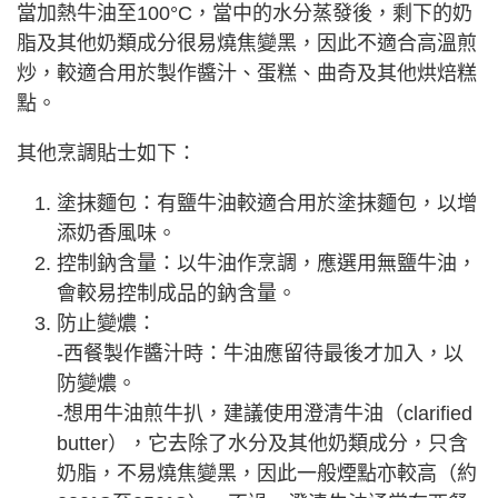
當加熱牛油至100°C，當中的水分蒸發後，剩下的奶
脂及其他奶類成分很易燒焦變黑，因此不適合高溫煎
炒，較適合用於製作醬汁、蛋糕、曲奇及其他烘焙糕
點。
其他烹調貼士如下：
塗抹麵包：有鹽牛油較適合用於塗抹麵包，以增
添奶香風味。
控制鈉含量：以牛油作烹調，應選用無鹽牛油，
會較易控制成品的鈉含量。
防止變燶：
-西餐製作醬汁時：牛油應留待最後才加入，以
防變燶。
-想用牛油煎牛扒，建議使用澄清牛油（clarified
butter），它去除了水分及其他奶類成分，只含
奶脂，不易燒焦變黑，因此一般煙點亦較高（約