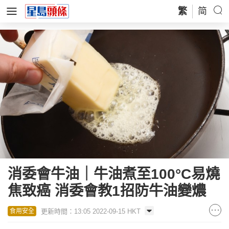
繁
简
消委會牛油｜牛油煮至100°C易燒
焦致癌 消委會教1招防牛油變燶
更新時間：13:05 2022-09-15 HKT
食用安全