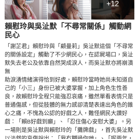
+12
賴慰玲與吳沚默「不尋常關係」觸動網
民心
「謝芷君」賴慰玲與「顧曼莉」吳沚默這個「不尋常
的關係設定」觸動了不少網民心，在認屍場口，吳沚
默失去老公及依靠自然哭成淚人，而吳沚默亦將崩潰
無
助淚湧情緒演得恰到好處，賴慰玲當時她尚未知道自
己的「小三」身份已被大婆掌握，加上角色生性善
良，故賴慰玲全程只能強忍哀痛，雖然單看表情只是
普通傷感，但從肢體的無力感卻清楚表達出角色的錐
心之痛，不愧為公認的好戲之人，難怪網民大讚好
戲：「賴B好戲到癲」、「忍住傷心安慰大婆」。另
一場則是吳沚默與賴慰玲的「攤牌戲」，首先吳沚默
以淡然的哀傷說出：「我冇嬲過你哋」、「呢兩年，