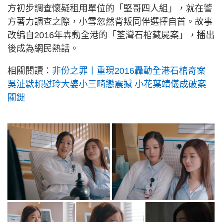
方初步調查懷疑租用單位的「堅哥四人組」，就在警
方著力調查之際，小雪忽然背叛同伴選擇自首。故事
改編自2016年轟動全港的「荃灣石棺藏屍案」，播出
後成為網民熱話。
相關閱讀：
非份之罪丨重現2016轟動全港石棺奇案
吳沚默賴慰玲大婆小三畸戀震撼 小花葉靖儀成破案
關鍵