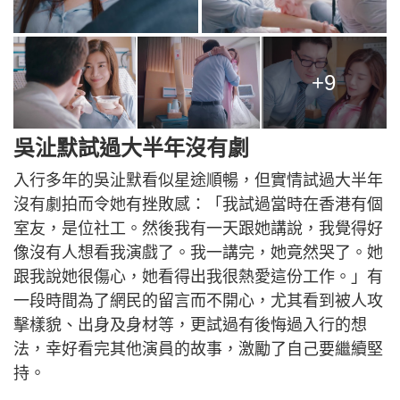
+9
吳沚默試過大半年沒有劇
入行多年的吳沚默看似星途順暢，但實情試過大半年
沒有劇拍而令她有挫敗感：「我試過當時在香港有個
室友，是位社工。然後我有一天跟她講說，我覺得好
像沒有人想看我演戲了。我一講完，她竟然哭了。她
跟我說她很傷心，她看得出我很熱愛這份工作。」有
一段時間為了網民的留言而不開心，尤其看到被人攻
擊樣貌、出身及身材等，更試過有後悔過入行的想
法，幸好看完其他演員的故事，激勵了自己要繼續堅
持。