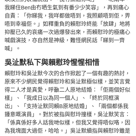
我睇住Ben由冇晒生氣到有番少少笑容」，再到痛心
自責：「你睇我，我咩都做唔到，我照顧唔到佢，畀
唔到幸福佢。」如釋重負的賴慰玲終能「放肆」地將
抑壓已久的哀痛一次過爆發出來，而賴慰玲的極痛心
喊戲演技，亦自然是神級，難怪網民話「睇到一齊
喊」。
吳沚默私下與賴慰玲惺惺相惜
賴慰玲和吳沚默今次的合作掀起了一個有趣的熱討，
原來不少網民覺得賴慰玲和吳沚默極似樣，並笑言覺
得二人才是真愛，呼籲二人原地結婚：「佢兩個好似
樣」、「我成日以為同一個人」、「終於同框演
出」、「支持沚默同賴B原地結婚」、「兩個都係我
鍾意嘅演員」。對於被指與慰玲撞樣，吳沚默笑言：
「係真係好多人話我哋似樣，但我又覺得唔似咯，因
為我塊面大過佢，哈哈。」吳沚默續指與賴慰玲雖是