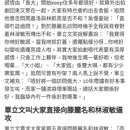
感情由「島大」開始keep住多年都很好，就算外出拍
劇回來又聚在一起，大家有時也會約出去食飯，追問
他曾否問周嘉洛與林凱恩是否不和？吳偉豪說：「直
頭冇諗過問！」對於滕麗名訪問時幾乎全程與背脊對
着林淑敏而傳出不和，單立文笑說解畫說：「我覺得
你哋好敏感，當我哋就釘蓋，遺囑點樣分呀...你哋好
似變咗遺囑見證人咁。其實大家拍劇唔代表要有深厚
感情，只係工作上夥伴，我哋後生嘅一輩好啲，但老
嗰輩...『大小姐』、『大家姐』係雙大喎，都有少少
脾氣嘅。」追問可曾有吵架？兩人馬上說不覺，單立
文補充：「唔好將一個訪問做大，10年嚟講有好多事
發生咗，而家一鋪清袋埋單嘅話，總括大家關係好
好，我腦袋內冇一件係針對嘅事。」
單立文叫大家直接向滕麗名和林淑敏逼
攻
單立文要求大家星期五直接問滕麗名和林淑敏：「而