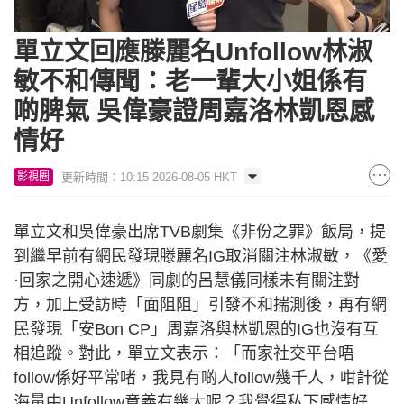
Loaded
:
Unmute
8.40%
單立文回應滕麗名Unfollow林淑
敏不和傳聞：老一輩大小姐係有
啲脾氣 吳偉豪證周嘉洛林凱恩感
情好
更新時間：10:15 2026-08-05 HKT
影視圈
單立文和吳偉豪出席TVB劇集《非份之罪》飯局，提
到繼早前有網民發現滕麗名IG取消關注林淑敏，《愛
·回家之開心速遞》同劇的呂慧儀同樣未有關注對
方，加上受訪時「面阻阻」引發不和揣測後，再有網
民發現「安Bon CP」周嘉洛與林凱恩的IG也沒有互
相追蹤。對此，單立文表示：「而家社交平台唔
follow係好平常啫，我見有啲人follow幾千人，咁計從
海量中Unfollow意義有幾大呢？我覺得私下感情好