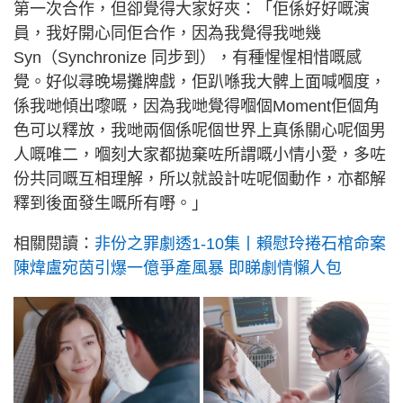
第一次合作，但卻覺得大家好夾：「佢係好好嘅演
員，我好開心同佢合作，因為我覺得我哋幾
Syn（Synchronize 同步到），有種惺惺相惜嘅感
覺。好似尋晚場攤牌戲，佢趴喺我大髀上面喊嗰度，
係我哋傾出嚟嘅，因為我哋覺得嗰個Moment佢個角
色可以釋放，我哋兩個係呢個世界上真係關心呢個男
人嘅唯二，嗰刻大家都拋棄咗所謂嘅小情小愛，多咗
份共同嘅互相理解，所以就設計咗呢個動作，亦都解
釋到後面發生嘅所有嘢。」
相關閱讀：
非份之罪劇透1-10集丨賴慰玲捲石棺命案
陳煒盧宛茵引爆一億爭產風暴 即睇劇情懶人包