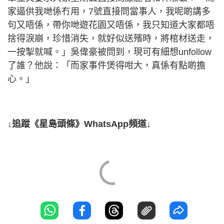
家逼供我哋係冇用，7號直接問當事人，我呢啲講多
句又唔係，帶你哋遊花園又唔係，我只知道大家都唔
捨得淚崩，珍惜消失，就好似送殯時，將棺材送走，
一按掣就喊。」吳偉豪被問到，現可有細想unfollow
了誰？他說：「而家事件煲得咁大，真係有點啲擔
心。」
↓追蹤《星島頭條》WhatsApp頻道↓