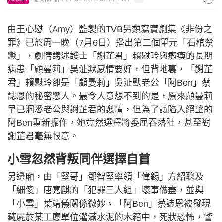
由王心慰（Amy）監製的TVB另類寫實劇集《非份之
罪》已於周一晚（7月6日）播出第二個單元「石棺禁
戀」，劇情講述護士「謝芷君」賴慰玲與癱瘓的長期
病患「顧曼莉」吳沚默感情要好，但背地裏，「謝芷
君」賴慰玲卻是「顧曼莉」吳沚默老公「阿Ben」蔡
誌恩的秘密戀人。最令人意想不到的是，原來顧曼莉
早已洞悉老公與謝芷君的姦情，但為了讓陷入絕望的
阿Ben重新振作，她竟然選擇將委屈吞落肚，甚至對
謝芷君毫無恨意。
小雪忽然背叛同伴選擇自首
另邊廂，由「堅哥」鄧智堅率領「偉錫」方紹聰及
「細傻」唐嘉麒的「犯罪三人組」壞事做盡，並與
「小雪」葉靖儀關係微妙。「阿Ben」蔡誌恩被發現
藏屍於某工廈單位灌滿水泥的木箱中，死狀恐怖，警