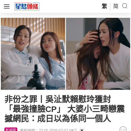
繁
简
非份之罪丨吳沚默賴慰玲獲封
「最強撞臉CP」 大婆小三畸戀震
撼網民：成日以為係同一個人
更新時間：22:00 2026-07-07 HKT
影視圈