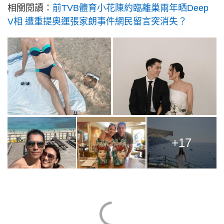
相關閱讀：
前TVB體育小花陳約臨離巢兩年晒Deep
V相 遭重提奧運張家朗事件網民留言突消失？
+17