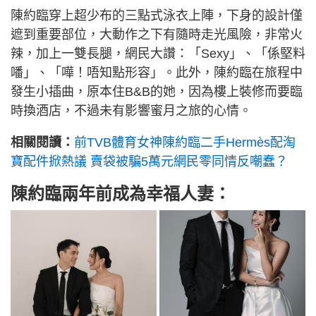
陳約臨穿上超少布的三點式泳衣上陣，下身的設計僅
遮到重要部位，大動作之下有隨時走光風險，非常火
辣，加上一雙長腿，網民大讚：「Sexy」、「係堅料
噃」、「嘩！唔知點形容」。此外，陳約臨在旅程中
發生小插曲，原本住B&B的她，因為樓上裝修而要臨
時換酒店，不過未有影響蜜月之旅的心情。
相關閱讀：
前TVB體育女神陳約臨二手Hermès配淘
寶配件掀熱議 賣袋被騙5萬元網民零同情反嘲蠢？
陳約臨兩年前成為幸福人妻：