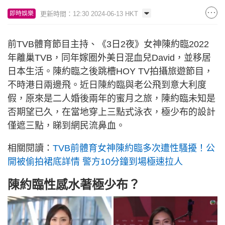
更新時間：12:30 2024-06-13 HKT
即時娛樂
前TVB體育節目主持、《3日2夜》女神陳約臨2022
年離巢TVB，同年嫁圈外美日混血兒David，並移居
日本生活。陳約臨之後跳槽HOY TV拍攝旅遊節目，
不時港日兩邊飛。近日陳約臨與老公飛到意大利度
假，原來是二人婚後兩年的蜜月之旅，陳約臨未知是
否期望已久，在當地穿上三點式泳衣，極少布的設計
僅遮三點，睇到網民流鼻血。
相關閱讀：
TVB前體育女神陳約臨多次遭性騷擾！公
開被偷拍裙底詳情 警方10分鐘到場極速拉人
陳約臨性感水著極少布？