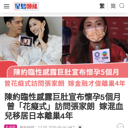
繁
简
陳約臨性感露巨肚宣布懷孕5個月
曾「花癡式」訪問張家朗 嫁混血
兒移居日本離巢4年
更新時間：13:00 2026-06-04 HKT
影視圈