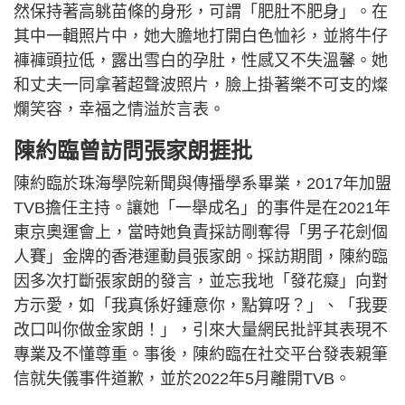
然保持著高䠷苗條的身形，可謂「肥肚不肥身」。在
其中一輯照片中，她大膽地打開白色恤衫，並將牛仔
褲褲頭拉低，露出雪白的孕肚，性感又不失溫馨。她
和丈夫一同拿著超聲波照片，臉上掛著樂不可支的燦
爛笑容，幸福之情溢於言表。
陳約臨曾訪問張家朗捱批
陳約臨於珠海學院新聞與傳播學系畢業，2017年加盟
TVB擔任主持。讓她「一舉成名」的事件是在2021年
東京奧運會上，當時她負責採訪剛奪得「男子花劍個
人賽」金牌的香港運動員張家朗。採訪期間，陳約臨
因多次打斷張家朗的發言，並忘我地「發花癡」向對
方示愛，如「我真係好鍾意你，點算呀？」、「我要
改口叫你做金家朗！」，引來大量網民批評其表現不
專業及不懂尊重。事後，陳約臨在社交平台發表親筆
信就失儀事件道歉，並於2022年5月離開TVB。