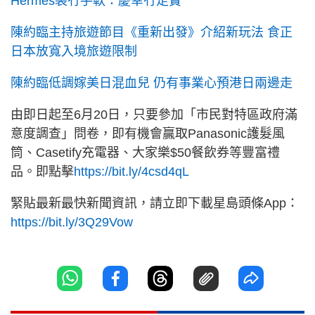
Hermès袋冇手軟：慶幸冇走寶
陳約臨主持旅遊節目《重新出發》介紹新玩法 食正
日本放寬入境旅遊限制
陳約臨低調嫁美日混血兒 仍有事業心預港日兩邊走
由即日起至6月20日，只要參加「市民對特區政府滿
意度調查」問卷，即有機會贏取Panasonic護髮風
筒、Casetify充電器、大家樂$50餐飲券等豐富禮
品。即點擊
https://bit.ly/4csd4qL
緊貼最新最快新聞資訊，請立即下載星島頭條App：
https://bit.ly/3Q29Vow