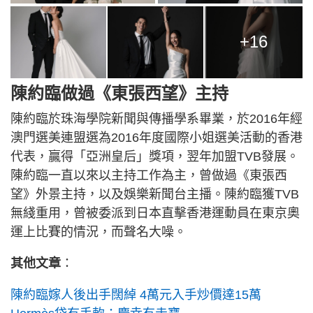
+16
陳約臨做過《東張西望》主持
陳約臨於珠海學院新聞與傳播學系畢業，於2016年經
澳門選美連盟選為2016年度國際小姐選美活動的香港
代表，贏得「亞洲皇后」獎項，翌年加盟TVB發展。
陳約臨一直以來以主持工作為主，曾做過《東張西
望》外景主持，以及娛樂新聞台主播。陳約臨獲TVB
無綫重用，曾被委派到日本直擊香港運動員在東京奧
運上比賽的情況，而聲名大噪。
其他文章
：
陳約臨嫁人後出手闊綽 4萬元入手炒價達15萬