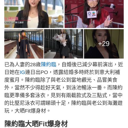
+29
已為人妻的28歲
陳約臨
，自婚後已減少幕前演出，近
日她在
IG
連日出PO，透露結婚多時終於到意大利補
度蜜月。陳約臨除了與老公到當地觀光、品嘗美食
外，當然不少得趁好天氣，到泳池暢泳一番。而陳約
臨更準備多套泳衣，見到有兩截款式及三點式，當中
的比堅尼泳衣可謂睇頭十足，陳約臨與老公到海灘遊
玩，大晒Fit爆身材。
陳約臨大晒Fit爆身材