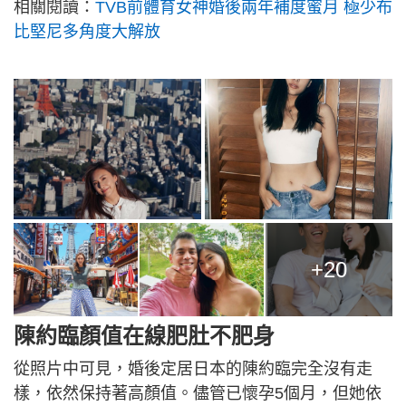
相關閱讀：
TVB前體育女神婚後兩年補度蜜月 極少布
比堅尼多角度大解放
+20
陳約臨顏值在線肥肚不肥身
從照片中可見，婚後定居日本的陳約臨完全沒有走
樣，依然保持著高顏值。儘管已懷孕5個月，但她依