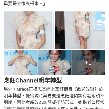
重要是大家夾得來。」
+1
烹飪Channel明年轉型
另外，Grace正構思其網上烹飪節目《歡迎光琳》於
明年轉型，覺得現時與嘉賓邊烹飪邊傾談有點兩頭不
到岸，因此考慮改為訪談或街訪形式，她指老公經常