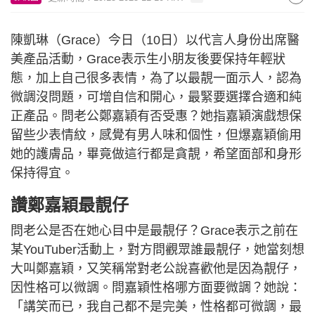
陳凱琳（Grace）今日（10日）以代言人身份出席醫
美產品活動，Grace表示生小朋友後要保持年輕狀
態，加上自己很多表情，為了以最靚一面示人，認為
微調沒問題，可增自信和開心，最緊要選擇合適和純
正產品。問老公鄭嘉穎有否受惠？她指嘉穎演戲想保
留些少表情紋，感覺有男人味和個性，但爆嘉穎偷用
她的護膚品，畢竟做這行都是貪靚，希望面部和身形
保持得宜。
讚鄭嘉穎最靚仔
問老公是否在她心目中是最靚仔？Grace表示之前在
某YouTuber活動上，對方問觀眾誰最靚仔，她當刻想
大叫鄭嘉穎，又笑稱常對老公說喜歡他是因為靚仔，
因性格可以微調。問嘉穎性格哪方面要微調？她說：
「講笑而已，我自己都不是完美，性格都可微調，最