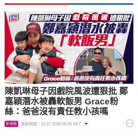
陳凱琳母子因戲院風波遭狠批 鄭
嘉穎潛水被轟軟飯男 Grace粉
絲：爸爸沒有責任教小孩嗎
更新時間：16:27 2026-08-05 HKT
影視圈