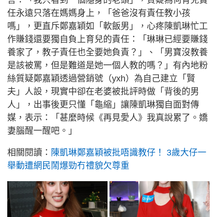
任永遠只落在媽媽身上，「爸爸沒有責任教小孩
嗎」，更直斥鄭嘉穎如「軟飯男」，心疼陳凱琳忙工
作賺錢還要獨自負上育兒的責任：「琳琳已經要賺錢
養家了，教子責任也全要她負責？」、「男寶沒教養
是該被罵，但是難道是她一個人教的嗎？」有內地粉
絲質疑鄭嘉穎透過營銷號（yxh）為自己建立「賢
夫」人設，現實中卻在老婆被批評時做「背後的男
人」，出事後更只懂「龜縮」讓陳凱琳獨自面對傳
媒，表示：「甚麼時候《再見愛人》我真說累了。嬌
妻腦醒一醒吧。」
相關閱讀：
陳凱琳鄭嘉穎被批唔識教仔！ 3歲大仔一
舉動遭網民鬧爆勁冇禮貌欠尊重