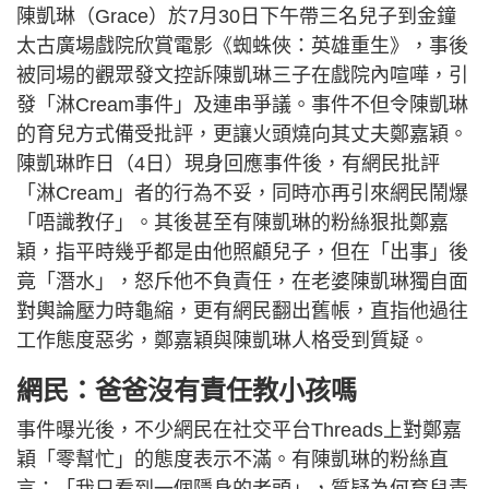
陳凱琳（Grace）於7月30日下午帶三名兒子到金鐘
太古廣場戲院欣賞電影《蜘蛛俠：英雄重生》，事後
被同場的觀眾發文控訴陳凱琳三子在戲院內喧嘩，引
發「淋Cream事件」及連串爭議。事件不但令陳凱琳
的育兒方式備受批評，更讓火頭燒向其丈夫鄭嘉穎。
陳凱琳昨日（4日）現身回應事件後，有網民批評
「淋Cream」者的行為不妥，同時亦再引來網民鬧爆
「唔識教仔」。其後甚至有陳凱琳的粉絲狠批鄭嘉
穎，指平時幾乎都是由他照顧兒子，但在「出事」後
竟「潛水」，怒斥他不負責任，在老婆陳凱琳獨自面
對輿論壓力時龜縮，更有網民翻出舊帳，直指他過往
工作態度惡劣，鄭嘉穎與陳凱琳人格受到質疑。
網民：爸爸沒有責任教小孩嗎
事件曝光後，不少網民在社交平台Threads上對鄭嘉
穎「零幫忙」的態度表示不滿。有陳凱琳的粉絲直
言：「我只看到一個隱身的老頭」，質疑為何育兒責