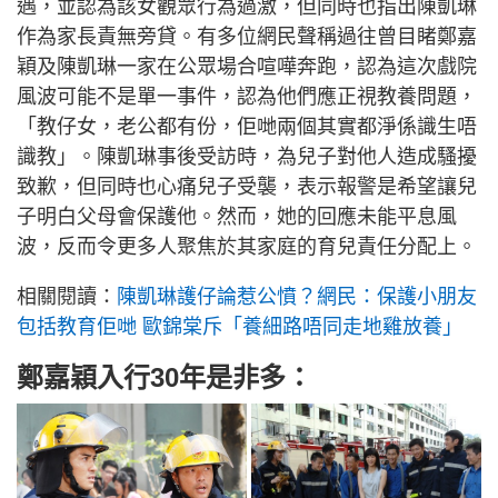
遇，並認為該女觀眾行為過激，但同時也指出陳凱琳
作為家長責無旁貸。有多位網民聲稱過往曾目睹鄭嘉
穎及陳凱琳一家在公眾場合喧嘩奔跑，認為這次戲院
風波可能不是單一事件，認為他們應正視教養問題，
「教仔女，老公都有份，佢哋兩個其實都淨係識生唔
識教」。陳凱琳事後受訪時，為兒子對他人造成騷擾
致歉，但同時也心痛兒子受襲，表示報警是希望讓兒
子明白父母會保護他。然而，她的回應未能平息風
波，反而令更多人聚焦於其家庭的育兒責任分配上。
相關閱讀：
陳凱琳護仔論惹公憤？網民：保護小朋友
包括教育佢哋 歐錦棠斥「養細路唔同走地雞放養」
鄭嘉穎入行30年是非多：