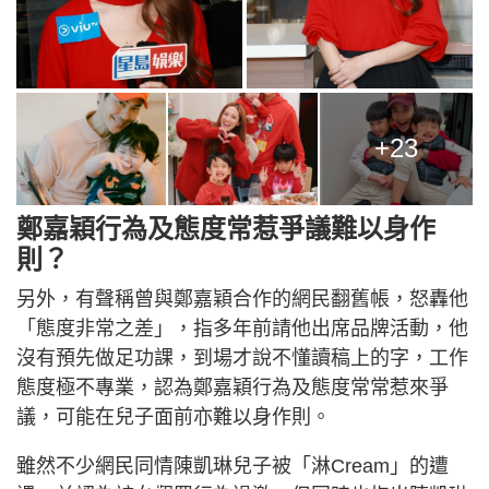
+23
鄭嘉穎行為及態度常惹爭議難以身作
則？
另外，有聲稱曾與鄭嘉穎合作的網民翻舊帳，怒轟他
「態度非常之差」，指多年前請他出席品牌活動，他
沒有預先做足功課，到場才說不懂讀稿上的字，工作
態度極不專業，認為鄭嘉穎行為及態度常常惹來爭
議，可能在兒子面前亦難以身作則。
雖然不少網民同情陳凱琳兒子被「淋Cream」的遭