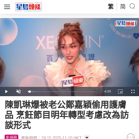
繁
简
Remaining
-
4:55
Loaded
:
Play
Unmute
Picture-
Full
10.35%
in-
Picture
Time
陳凱琳爆被老公鄭嘉穎偷用護膚
品 烹飪節目明年轉型考慮改為訪
談形式
更新時間：19:15 2025-11-10 HKT
影視圈