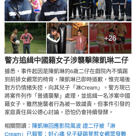
+26
警方追緝中國籍女子涉襲擊陳凱琳二仔
據悉，事件起因是陳凱琳的6歲二仔在戲院內不慎踢
到前排女觀眾的椅背，陳凱琳已即時道歉，惟完場後
對方仍情緒失控，向其兒子「淋Cream」。警方現已
將案件列作「普通襲擊」處理，並追緝一名涉案中國
籍女子。雖然施襲者行為被一致譴責，但事件引發的
家庭責任與公德心討論，恐怕仍會持續發酵。
相關閱讀：
陳凱琳回應影院風波 證二仔被「淋
Cream」已報警：好心痛 兒子疑踢凳惹女觀眾發難