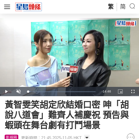
繁
简
Remaining
-
14:46
Loaded
:
Play
Unmute
Picture-
Full
4.15%
in-
Picture
Time
黃智雯笑胡定欣結婚口密 呻「胡
說八道會」難齊人補慶祝 預告與
蝦頭在舞台劇有打鬥場景
更新時間：21:45 2025-11-05 HKT
影視圈