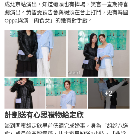
成北京站演出，知道蝦頭也有捧場，笑言一直期待喜
劇演出。黃智雯預告會與蝦頭在台上打鬥，更有韓國
Oppa與演「肉食女」的她有對手戲。
+2
計劃送有心思禮物給定欣
談到閨蜜胡定欣早前低調完成婚事，身為「胡說八道