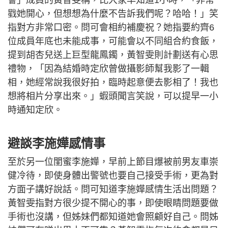
會」成員的黃智雯稱，比大家早知道1小時，「非常
戥她開心，但想想為什麼不告訴我們呢？哈哈！」笑
指對方非常口密。問可會相約補慶祝？她指要約齊6
位成員年底也未能成事，可能會以不同組合約食飯，
提到胡杏兒送上巨型龍鳳鐲，黃智雯則計劃送有心思
禮物，「因為結婚時定欣曾做攝影師幫我影了一輯
相，她經常說我很好拍，臨時起意便去影相了！我也
想將相片分享出來。」蝦頭聞言笑說，可以提早一小
時通知定欣。
避談李施嬅感情事
至於另一位閨蜜李施嬅，早前上節目爆被前男友車崇
健冷待，即使身體出警號也要自己接受手術，更為對
方面子講好說話。問可知道李施嬅感情生活出問題？
黃智雯指對方很少提不開心的事，即使眼睛問題要做
手術也沒講，但姊妹們都知道她會照顧好自己。問姊