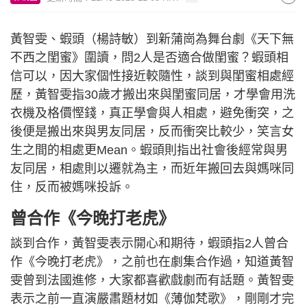
黃智雯、蝦頭（楊詩敏）到新蒲崗為舞台劇《天下無
不西之閨蜜》圍讀，問2人是否適合做閨蜜？蝦頭相
信可以，因大家個性接近較隨性，談到與閨蜜相處經
歷，黃智雯指30歲才搬出來與閨蜜同居，才學會用洗
衣機及格價慳錢，真正學會與人相處，避免衝突，之
後便是搬出來與男友同居，反而衝突比較少，笑言女
生之間的相處更Mean。蝦頭則指出社會後經常與男
友同居，相處則以遷就為主，而近年搬回去與媽咪同
住，反而被媽咪投訴。
曾合作《今晚打老虎》
談到合作，黃智雯表示開心和期待，蝦頭指2人曾合
作《今晚打老虎》，之前也在劇集合作過，知道黃智
雯曾到法國進修，大家都喜歡戲劇而有話題。黃智雯
表示之前一直演嚴肅題材如《薄伽梵歌》，剛剛才完