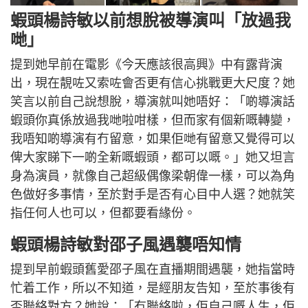
蝦頭楊詩敏以前想脫被導演叫「放過我
哋」
提到她早前在電影《今天應該很高興》中有露背演
出，現在靚咗又索咗會否更有信心挑戰更大尺度？她
笑言以前自己說想脫，導演就叫她唔好：「啲導演話
蝦頭你真係放過我哋啦咁樣，但而家有個新嘅轉變，
我唔知啲導演有冇留意，如果佢哋有留意又覺得可以
俾大家睇下一啲全新嘅蝦頭，都可以嘅。」她又坦言
身為演員，就像自己超級偶像梁朝偉一樣，可以為角
色做好多事情，至於對手是否有心目中人選？她就笑
指任何人也可以，但都要看緣份。
蝦頭楊詩敏對邵子風遇襲唔知情
提到早前蝦頭舊愛邵子風在直播期間遇襲，她指當時
忙着工作，所以不知道，是經朋友告知，至於事後有
否聯絡對方？她說：「冇聯絡啦，佢自己嘅人生，佢