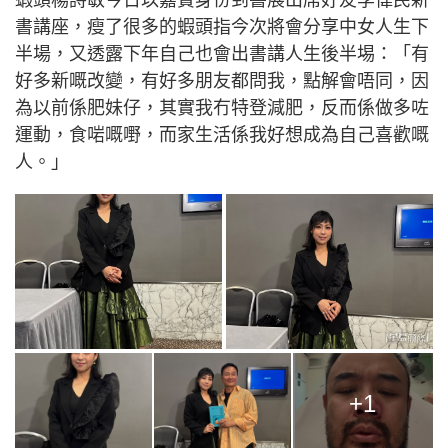
書講座，瘦了很多的蝦頭指今次將會分享中女人生下
半場，又透露下年自己也會出書講人生後半埸：「有
好多新嘅改變，有好多朋友都問我，點解會唔同，因
為以前係肥妹仔，其實我冇特登減肥，反而係做多咗
運動，食啱嘅嘢，而家生活係我好想成為自己喜歡嘅
人。」
+1