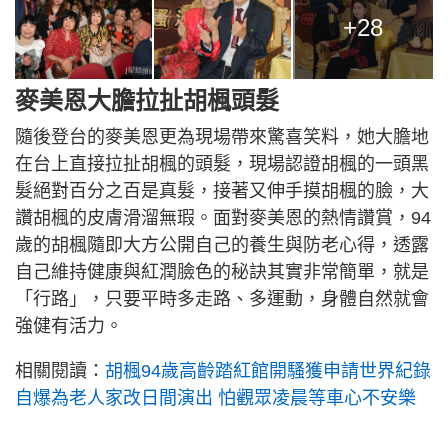
+28
麥美恩大膽拉扯胡楓頭髮
隨後登台的麥美恩更為現場帶來驚喜笑料，她大膽地
在台上直接拉扯胡楓的頭髮，現場認證胡楓的一頭黑
髮絕對百分之百是真髮，接著又伸手摸胡楓的臉，大
讚胡楓的皮膚滑溜無瑕。面對麥美恩的熱情讚賞，94
歲的胡楓隨即大方公開自己的養生與防老心得，透露
自己維持健康與紅潤臉色的秘訣其實非常簡單，就是
「行路」，只要平時多走路、多運動，身體自然就會
強健有活力。
相關閱讀：
胡楓94歲高齡踏紅館開騷獲申請世界紀錄
自爆為老人家改日間演出 怕觀眾凌晨等車心不安樂