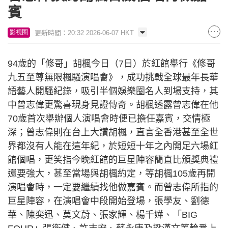
賓
更新時間：20:32 2026-06-07 HKT
影視圈
94歲的「修哥」胡楓今日（7日）於紅館舉行《修哥
九五至尊無限楓騷演唱會》，成功挑戰全球最年長華
語藝人開騷紀錄，吸引半個娛樂圈名人到場支持，其
中曾志偉更驚喜現身見證傳奇。胡楓透露曾志偉在他
70歲首次舉辦個人演唱會時便已擔任嘉賓，交情極
深；曾志偉則在台上大讚胡楓，直言全香港甚至全世
界都沒有人能在這年紀，於短短十年之內開足六場紅
館個唱，更笑指今晚紅館的巨星陣容簡直比頒獎典禮
還要強大，甚至當場與胡楓約定，等胡楓105歲再開
演唱會時，一定要繼續找他做嘉賓。而曾志偉所指的
巨星陣容，在演唱會中段開始登場，張學友、劉德
華、陳奕迅、莫文蔚、張家輝、楊千嬅、「BIG