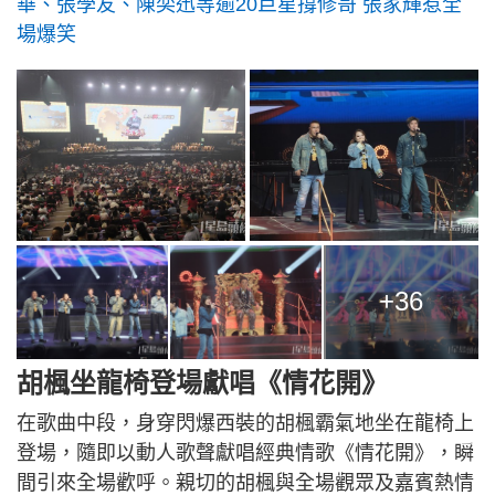
華、張學友、陳奕迅等逾20巨星撐修哥 張家輝惹全
場爆笑
+36
胡楓坐龍椅登場獻唱《情花開》
在歌曲中段，身穿閃爆西裝的胡楓霸氣地坐在龍椅上
登場，隨即以動人歌聲獻唱經典情歌《情花開》，瞬
間引來全場歡呼。親切的胡楓與全場觀眾及嘉賓熱情