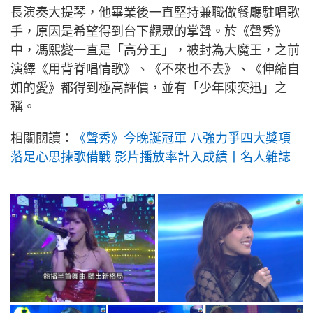
長演奏大提琴，他畢業後一直堅持兼職做餐廳駐唱歌
手，原因是希望得到台下觀眾的掌聲。於《聲秀》
中，馮熙夑一直是「高分王」，被封為大魔王，之前
演繹《用背脊唱情歌》、《不來也不去》、《伸縮自
如的愛》都得到極高評價，並有「少年陳奕迅」之
稱。
相關閱讀：
《聲秀》今晚誕冠軍 八強力爭四大獎項
落足心思揀歌備戰 影片播放率計入成績丨名人雜誌