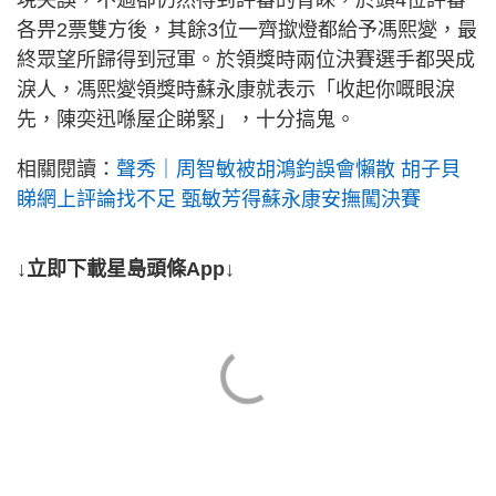
現失誤，不過卻仍然得到評審的青睞，於頭4位評審
各畀2票雙方後，其餘3位一齊撳燈都給予馮熙夑，最
終眾望所歸得到冠軍。於領獎時兩位決賽選手都哭成
淚人，馮熙夑領獎時蘇永康就表示「收起你嘅眼淚
先，陳奕迅喺屋企睇緊」，十分搞鬼。
相關閱讀：
聲秀｜周智敏被胡鴻鈞誤會懶散 胡子貝
睇網上評論找不足 甄敏芳得蘇永康安撫闖決賽
↓立即下載星島頭條App↓