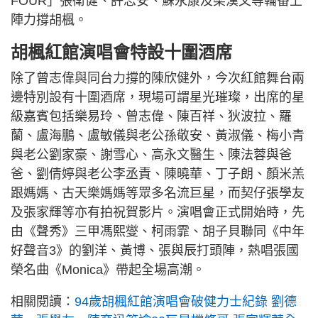
FOUR」張衛健、許志安、蘇永康及梁漢文等輪番上
陣力撐胡楓。
胡楓紅館演唱會特設十圍酒席
除了曾志偉與同台力撐的陳欣健外，今次紅館舞台兩
邊特別設有十圍酒席，現場可謂星光璀璨，出席的星
級嘉賓包括樂易玲、曾志偉、陳百祥、狄波拉、羅
蘭、盧海鵬、盧敏儀與老公孫敬安、黃淑儀、梅小青
與老公劉家豪、謝雪心、高永文醫生、陳法蓉與爸
爸、劉倩婷與老公李丞責、陳曉華、丁子朗、顏米羔
跟媽媽、古天樂媽媽等眾多名流巨星，而契仔張學友
及張家輝等亦有拍祝賀影片。演唱會正式開始時，先
由《聲秀》三甲馮熙燮、柯雨霏、胡子貝聯同《中年
好聲音3》的劉洋、黃博、張與辰打頭陣，熱唱張國
榮名曲《Monica》帶起全場高潮。
相關閱讀：
94歲胡楓紅館演唱會破健力士紀錄 劉德