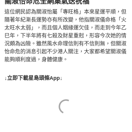
關淑怡命危全網集氣送祝福
這位網民認為關淑怡屬「專旺格」本來星運平順，但
隨著年紀漸長運勢亦有所改變，他指關淑儀命格「火
太旺水太弱」，而且個人姻緣運欠佳，而走到今年乙
巳年，下半年將有七殺及財星重尅，形容今次她的情
況頗為凶險。雖然風水命理信則有不信則無，但關淑
怡命危的消息引起不少港人關注，大家都希望關淑儀
能夠順利度過，身體健康。
↓立即下載星島頭條App↓