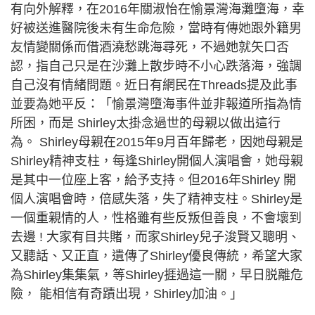
有向外解釋，在2016年關淑怡在愉景灣海灘墮海，幸
好被送進醫院後未有生命危險，當時有傳她跟外籍男
友情變關係而借酒澆愁跳海尋死，不過她就矢口否
認，指自己只是在沙灘上散步時不小心跌落海，強調
自己沒有情緒問題。近日有網民在Threads提及此事
並要為她平反：「愉景灣墮海事件並非報道所指為情
所困，而是 Shirley太掛念過世的母親以做出這行
為。 Shirley母親在2015年9月百年歸老，因她母親是
Shirley精神支柱，每逢Shirley開個人演唱會，她母親
是其中一位座上客，給予支持。但2016年Shirley 開
個人演唱會時，倍感失落，失了精神支柱。Shirley是
一個重親情的人，性格雖有些反叛但善良，不會壞到
去邊 ! 大家有目共賭，而家Shirley兒子浚賢又聰明、
又聽話、又正直，遺傳了Shirley優良傳統，希望大家
為Shirley集集氣，等Shirley捱過這一關，早日脱離危
險， 能相信有奇蹟出現，Shirley加油。」