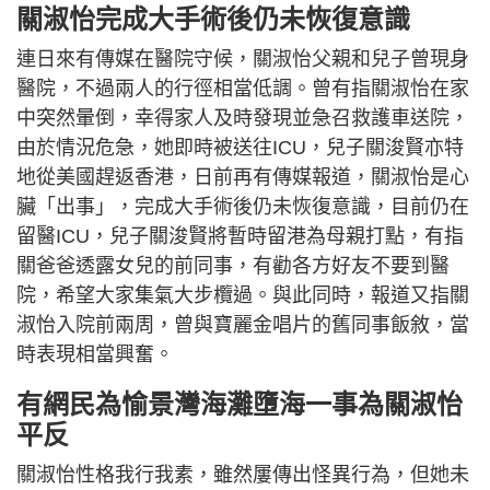
關淑怡完成大手術後仍未恢復意識
連日來有傳媒在醫院守候，關淑怡父親和兒子曾現身
醫院，不過兩人的行徑相當低調。曾有指關淑怡在家
中突然暈倒，幸得家人及時發現並急召救護車送院，
由於情況危急，她即時被送往ICU，兒子關浚賢亦特
地從美國趕返香港，日前再有傳媒報道，關淑怡是心
臟「出事」，完成大手術後仍未恢復意識，目前仍在
留醫ICU，兒子關浚賢將暫時留港為母親打點，有指
關爸爸透露女兒的前同事，有勸各方好友不要到醫
院，希望大家集氣大步欖過。與此同時，報道又指關
淑怡入院前兩周，曾與寶麗金唱片的舊同事飯敘，當
時表現相當興奮。
有網民為愉景灣海灘墮海一事為關淑怡
平反
關淑怡性格我行我素，雖然屢傳出怪異行為，但她未