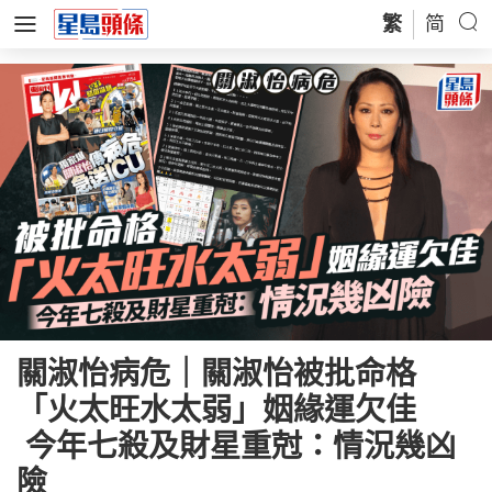
繁
简
關淑怡病危｜關淑怡被批命格
「火太旺水太弱」姻緣運欠佳
今年七殺及財星重尅：情況幾凶
險