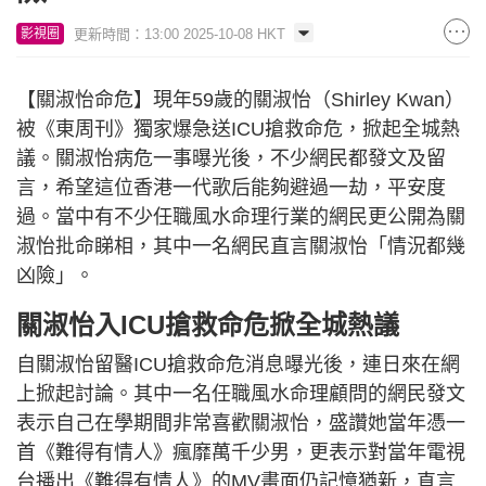
更新時間：13:00 2025-10-08 HKT
影視圈
【關淑怡命危】現年59歲的關淑怡（Shirley Kwan）
被《東周刊》獨家爆急送ICU搶救命危，掀起全城熱
議。關淑怡病危一事曝光後，不少網民都發文及留
言，希望這位香港一代歌后能夠避過一劫，平安度
過。當中有不少任職風水命理行業的網民更公開為關
淑怡批命睇相，其中一名網民直言關淑怡「情況都幾
凶險」。
關淑怡入ICU搶救命危掀全城熱議
自關淑怡留醫ICU搶救命危消息曝光後，連日來在網
上掀起討論。其中一名任職風水命理顧問的網民發文
表示自己在學期間非常喜歡關淑怡，盛讚她當年憑一
首《難得有情人》瘋靡萬千少男，更表示對當年電視
台播出《難得有情人》的MV畫面仍記憶猶新，直言