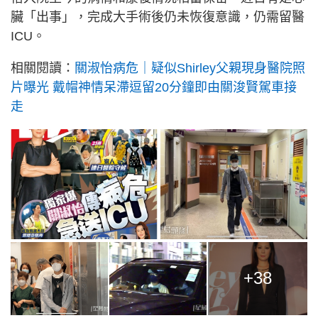
臟「出事」，完成大手術後仍未恢復意識，仍需留醫
ICU。
相關閱讀：
關淑怡病危｜疑似Shirley父親現身醫院照
片曝光 戴帽神情呆滯逗留20分鐘即由關浚賢駕車接
走
+38