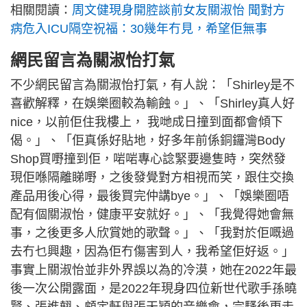
相關閱讀：
周文健現身開腔談前女友關淑怡 聞對方
病危入ICU隔空祝福：30幾年冇見，希望佢無事
網民留言為關淑怡打氣
不少網民留言為關淑怡打氣，有人說：「Shirley是不
喜歡解釋，在娛樂圈較為輸蝕。」、「Shirley真人好
nice，以前佢住我樓上， 我哋成日撞到面都會傾下
偈。」、「佢真係好貼地，好多年前係銅鑼灣Body
Shop買嘢撞到佢，啱啱專心諗緊要邊隻時，突然發
現佢喺隔離睇嘢，之後發覺對方相視而笑，跟住交換
產品用後心得，最後買完仲講bye。」、「娛樂圈唔
配有個關淑怡，健康平安就好。」、「我覺得她會無
事，之後更多人欣賞她的歌聲。」、「我對於佢嘅過
去冇乜興趣，因為佢冇傷害到人，我希望佢好返。」
事實上關淑怡並非外界誤以為的冷漠，她在2022年最
後一次公開露面，是2022年現身四位新世代歌手孫曉
賢、張進翹、顧定軒與張天穎的音樂會，完騷後更走