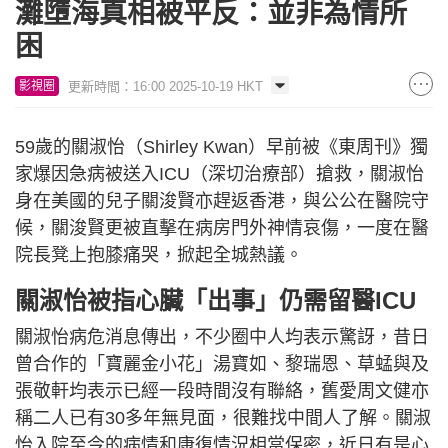
灘墮海真相被平反：並非為情所
困
更新時間：16:00 2025-10-19 HKT
影視圈
59歲的關淑怡（Shirley Kwan）早前被《東周刊》獨
家爆因急病被送入ICU（深切治療部）搶救，關淑怡
身在美國的兒子關浚賢亦趕返香港，與公公在醫院守
候，關浚賢更被直擊在病房門外神情哀傷，一度在醫
院長凳上抱膝痛哭，掀起全城熱議。
關淑怡被指心臟「出事」仍需留醫ICU
關淑怡病危消息傳出，不少圈中人均表示驚訝，昔日
曾合作的「寶麗金小花」湯寶如、黎瑞恩、草蜢與及
張敬軒均表示已經一段時間沒有聯絡，舊愛周文健亦
稱二人已有30多年無見面，很難找中間人了解。關淑
怡入院至今的病情和康復情況相當保密，近日有是心