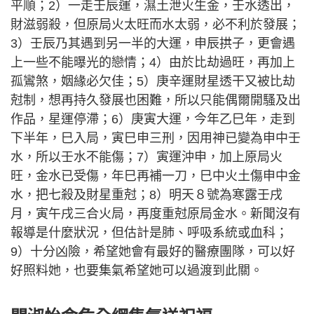
平順；2）一走壬辰運，濕土泄火生金，壬水透出，
財滋弱殺，但原局火太旺而水太弱，必不利於發展；
3）壬辰乃其遇到另一半的大運，申辰拱子，更會遇
上一些不能曝光的戀情；4）由於比劫過旺，再加上
孤鸞煞，姻緣必欠佳；5）庚辛運財星透干又被比劫
尅制，想再持久發展也困難，所以只能偶爾開騷及出
作品，星運停滯；6）庚寅大運，今年乙巳年，走到
下半年，巳入局，寅巳申三刑，因用神已變為申中壬
水，所以壬水不能傷；7）寅運沖申，加上原局火
旺，金水已受傷，年巳再補一刀，巳中火土傷申中金
水，把七殺及財星重尅；8）明天８號為寒露壬戌
月，寅午戌三合火局，再度重尅原局金水。新聞沒有
報導是什麼狀況，但估計是肺、呼吸系統或血科；
9）十分凶險，希望她會有最好的醫療團隊，可以好
好照料她，也要集氣希望她可以過渡到此關。