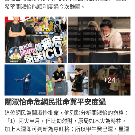
希望關淑怡能順利度過今次難關。
+24
關淑怡命危網民批命冀平安度過
這位網民為關淑怡批命，他列點分析關淑怡的命格：
「1）丙火申月，但比劫尅財，原局如木火為時柱，
加上大運即可判斷為專旺格；所以甲午癸巳運，星運