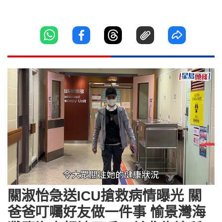
Loaded
:
Unmute
53.25%
關淑怡急送ICU搶救病情曝光 關
爸爸叮囑好友做一件事 愉景灣海