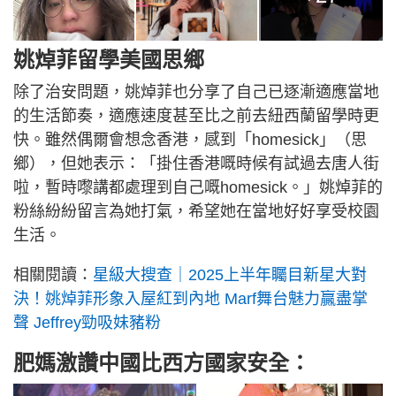
姚焯菲留學美國思鄉
除了治安問題，姚焯菲也分享了自己已逐漸適應當地
的生活節奏，適應速度甚至比之前去紐西蘭留學時更
快。雖然偶爾會想念香港，感到「homesick」（思
鄉），但她表示：「掛住香港嘅時候有試過去唐人街
啦，暫時嚟講都處理到自己嘅homesick。」姚焯菲的
粉絲紛紛留言為她打氣，希望她在當地好好享受校園
生活。
相關閱讀：
星級大搜查｜2025上半年矚目新星大對
決！姚焯菲形象入屋紅到內地 Marf舞台魅力贏盡掌
聲 Jeffrey勁吸妹豬粉
肥媽激讚中國比西方國家安全：