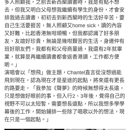
多人照顧我，之前去新西蘭讀書時，我是有點不想
去，但我又明白父母想我繼續有學生的身份，才會安
排我過去讀書，初初去到新西蘭時的生活好辛苦，要
自己生活要捱苦，無人照顧又home sick，讀的內容
又好難，比起香港無咁順暢，但我都認識了好多朋
友，友誼好珍貴，無論是幾咁艱苦的生活，身邊仲有
班好朋友們。我都有和父母商量過，我還有2年就畢
業，就算是再繼續讀書都會返香港讀，工作都方便
啲。」
演唱會以「想飛」做主題，Chantel直言從沒想過能
飛到現在，認為現在才是星途的起點，將來還有更長
的路要走，「我參加《聲夢》的時候無想得太長遠，
只是想做好眼前的事，但入行2、3年後，覺得自己的
視野不可以太短暫，需要想長遠點，所以我想多學學
幕後的工作，開始鋪排一些除了唱歌以外的想法，現
在只是一個起點。」