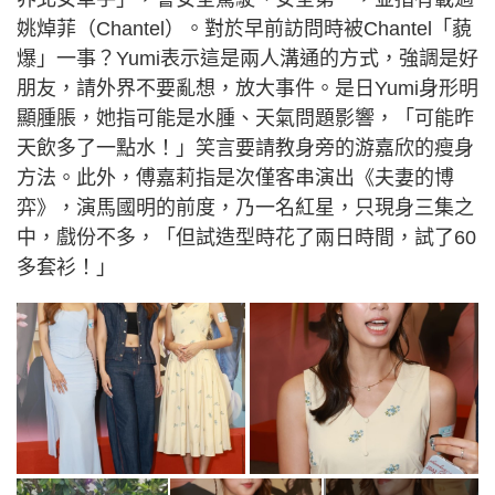
姚焯菲（Chantel）。對於早前訪問時被Chantel「藐
爆」一事？Yumi表示這是兩人溝通的方式，強調是好
朋友，請外界不要亂想，放大事件。是日Yumi身形明
顯腫脹，她指可能是水腫、天氣問題影響，「可能昨
天飲多了一點水！」笑言要請教身旁的游嘉欣的瘦身
方法。此外，傅嘉莉指是次僅客串演出《夫妻的博
弈》，演馬國明的前度，乃一名紅星，只現身三集之
中，戲份不多，「但試造型時花了兩日時間，試了60
多套衫！」