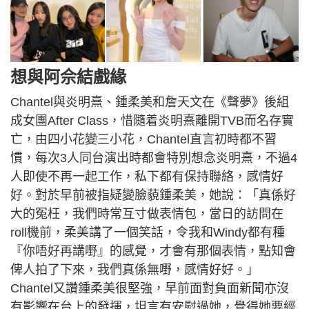
想與阿佘結戲緣
Chantel與炎明熹、鍾柔美和詹天文在《聲夢》後組
成女團After Class，惜隨着炎明熹離開TVB而名存實
亡，由四小花變三小花，Chantel直言初時都不習
慣，每次3人同台演出時都會特別想念炎明熹，不過4
人即使不再一起工作，私下都有保持聯絡，感情好
好。對於早前被指疑變臉藐鍾柔美，她說：「真係好
大的冤枉，我們時常互寸做表情包，當日的訪問在
roll機前，柔美講了一個笑話，令我和Windy都有種
『你唔好再講嘢』的感覺，才會有那個表情，點知會
俾人拍了下來，我們真係無嘢，感情好好。」
Chantel又讚鍾柔美很堅強，早前面對負面新聞亦沒
有影響在台上的發揮，坦言有安慰過她，覺得她要經