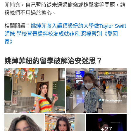
菲補充，自己暫時從未遇過偷竊或槍擊案等問題，請
粉絲們不用過於擔心。
相關閱讀：
姚焯菲將入讀頂級紐約大學做Taylor Swift
師妹 學校背景猛料校友成就非凡 忍痛暫別《愛回
家》
姚焯菲紐約留學破解治安迷思？
+27