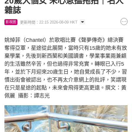
20歲大個女 未心急搵拖拍｜名人
雜誌
更新時間：22:15 2026-08-09 HKT
影視圈
姚焯菲（Chantel）於歌唱比賽《聲夢傳奇》總決賽
奪得亞軍，星途從此展開，當時只有15歲的她未有放
棄學業，先後到新西蘭和美國讀書，學業事業兩兼顧
的生活雖然辛苦，但也過得非常充實。轉眼已入行5
年，並於下月迎來20歲生日，她自覺成長了不少，習
慣出街會被認出，也不再太介意網上的批評，笑謂現
在只是星途的起點，未來會飛得更高更遠。撰文：黃
佩麗 攝影：譚志光