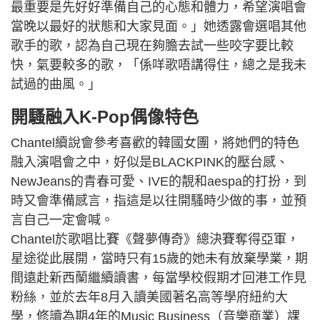
最重要是先好好準備自己的心態和體力，希望演唱會
當晚以最好的狀態和大家見面。」她透露會選唱其他
歌手的歌，認為自己現在夠膽去試一些咬字要比較
快，氣要較多的歌，「係咩歌唔講得住，總之是我未
試過的曲風。」
開騷融入K-Pop偶像特色
Chantel續說會參考喜歡的韓國女團，將她們的特色
融入演唱會之中，好似是BLACKPINK的壓台感、
NewJeans的青春可愛、IVE的靚和aespa的打扮，到
時又會準備感言，指這是以往開騷時少做的事，並預
言自己一定會喊。
Chantel於歌唱比賽《聲夢傳奇》總決賽奪得亞軍，
星途從此展開，當時只有15歲的她未有放棄學業，期
間遠赴新西蘭繼續讀書，每當學校假期才回港工作見
粉絲，並於去年8月入讀美國著名高等學府紐約大
學，修讀為期4年的Music Business（音樂商業）課