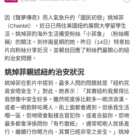
因《聲夢傳奇》而人氣急升的「國民初戀」姚焯菲
（Chantel），近日已飛往美國紐約展開大學留學生
活。姚焯菲的海外生活備受粉絲「小菲象」（粉絲䁥
稱）的關注。到埗兩星期的她，昨日（14日）特意拍
片向粉絲分享近況，並親自回應了粉絲們最關心的紐
約治安問題。
姚焯菲親述紐約治安狀況
姚焯菲在影片中提到，最多人問的問題就是「紐約究
竟安唔安全？」對此，她表示：「其實紐約我覺得比
我想像中安全好多。雖然呢度係比較多一啲流浪漢，
或者一啲飲醉咗嘅人，街上面都會遇到。但係我生活
嗰一區，佢哋唔會點樣去冒犯你，或者去掂你。佢哋
最多都會淨係問你『有冇散紙』，通常呢啲人就係直
行，繼續行你嘅方向，其實已經非常之安全。」姚焯