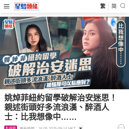
繁
简
姚焯菲紐約留學破解治安迷思！
親述街頭好多流浪漢、醉酒人
士：比我想像中……
更新時間：16:05 2025-09-14 HKT
影視圈