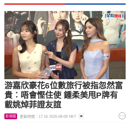
Loaded
:
Unmute
10.40%
游嘉欣豪花6位數旅行被指忽然富
貴︰唔會慳住使 鍾柔美甩P牌有
載姚焯菲證友誼
更新時間：17:16 2026-08-08 HKT
影視圈