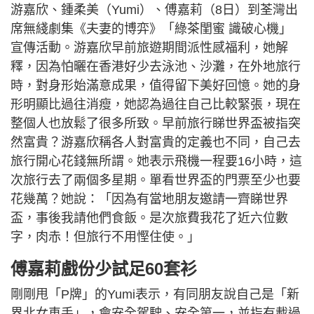
游嘉欣、鍾柔美（Yumi）、傅嘉莉（8日）到荃灣出
席無綫劇集《夫妻的博弈》「綠茶閨蜜 識破心機」
宣傳活動。游嘉欣早前旅遊期間派性感福利，她解
釋，因為怕曬在香港好少去泳池、沙灘，在外地旅行
時，對身形始滿意成果，值得留下美好回憶。她的身
形明顯比過往消瘦，她認為過往自己比較緊張，現在
整個人也放鬆了很多所致。早前旅行睇世界盃被指突
然富貴？游嘉欣稱各人對富貴的定義也不同，自己去
旅行開心花錢無所謂。她表示飛機一程要16小時，這
次旅行去了兩個多星期。單看世界盃的門票至少也要
花幾萬？她說：「因為有當地朋友邀請一齊睇世界
盃，事後我請他們食飯。是次旅費我花了近六位數
字，肉赤！但旅行不用慳住使。」
傅嘉莉戲份少試足60套衫
剛剛甩「P牌」的Yumi表示，有同朋友說自己是「新
界北女車手」，會安全駕駛、安全第一，並指有載過