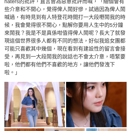
haters的批評，直言曾為惡意批評而喊，「細個會有
些介意和不開心，覺得俾人鬧好慘，試過因為俾人鬧
喊過，有時見到有人特登花時間打一大段嘢鬧我的時
候，我會覺得很不開心，點解你要用人生中的5分鐘
來鬧我？我是不是真係咁值得俾人鬧呢？長大了就發
現這個世界很多人都有不同的想法，好似我追女團都
可能只喜歡其中幾個，現在看到有建設性的留言會接
受，再見到一大段鬧我的說話也不會太介意，唔緊要
啦，他們都有他們不喜歡的地方，讓他們發洩下
啦。」