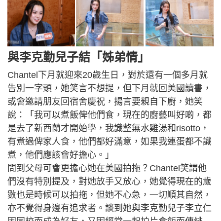
與李克勤兒子結「姊弟情」
Chantel下月就迎來20歲生日，對於還有一個多月就
告別一字頭，她笑言不想提，但下月就回美國讀書，
或會邀請朋友回宿舍慶祝，揚言要親自下廚，她笑
說：「我可以煮飯俾他們食，現在的廚藝叫好啲，都
是去了新西蘭才開始學，我識整無水雞湯和risotto，
有煮過俾家人食，他們都好滿意，如果我連蛋都不識
煮，他們應該會好擔心。」
問到父母可會更擔心她在美國拍拖？Chantel笑謂他
們沒有特別提及，對她放手又放心，她覺得現在的歲
數也是時候可以拍拖，但她不心急，一切順其自然，
亦不覺得身邊有追求者。談到她與李克勤兒子李立仁