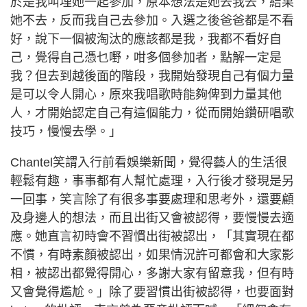
於是我叫埋她一起參加，原本想法是她去我去，結果
她不去，反而我自己去參加。入選之後爸爸都是不看
好，說下一個被淘汰的應該都是我，我都不看好自
己，覺得自己憑乜嘢，咁多個參加者，點解一定是
我？但去到越後面的階段，我開始發現自己有個力量
是可以令人開心，原來我唱歌時能夠俾到力量其他
人，才開始認定自己有這個能力，從而開始鑽研唱歌
技巧，慢慢去學。」
Chantel笑謂入行前看娛樂新聞，覺得藝人的生活很
輕鬆有趣，事事都有人幫忙處理，入行後才發現是另
一回事，笑言除了有很多事要處理和思考外，還要顧
及身邊人的想法，而且出街又會被認得，要慢慢去適
應。她直言初時會不習慣出街被認出，「其實現在都
不慣，有時素顏被認出，如果情況許可都會和大家影
相，被認出都覺得開心，多謝大家有留意我，但有時
又會覺得尷尬。」除了要習慣出街被認得，也要面對