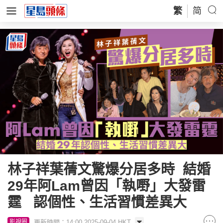
繁
简
林子祥葉蒨文驚爆分居多時 結婚
29年阿Lam曾因「執嘢」大發雷
霆 認個性、生活習慣差異大
更新時間：14:00 2025-09-04 HKT
影視圈