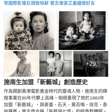
等國際影壇巨頭致悼辭 曾志偉張艾嘉緬懷好友
+29
施南生加盟「新藝城」創造歷史
作為開創香港電影黃金時代的靈魂人物，施南生的輝
煌事業在80年代攀上高峰。相冊重現了她於1983年
加盟「新藝城」，與麥嘉、石天、黃百鳴、徐克、泰
迪羅賓、曾志偉合稱「新藝城七怪」的經典群體照。