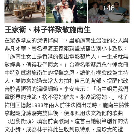
+46
王家衛、林子祥致敬施南生
在眾多摯友的深情悼詞中，盡顯施南生溫暖的為人與
非凡才華。著名導演王家衛親筆撰寫告別小卡致敬：
「施南生女士是香港的傑出電影製片人，一生成就無
數經典，值得我們懷念。」台灣名嘴蔡康永在悼念冊
中特別感謝施南生的提攜之恩，讓他有機會成為主持
人，並懷念她過去常大力拍打自己的背部、提醒他改
善駝背陋習的溫暖細節。李安表示：「南生姐是我們
電影界的典範，捨不得她離去。永遠記得她。」林子
祥則回憶起1983年兩人前往法國出差時，施南生隨性
拿起隨身聽聽完旋律後，便即興用法文為他的歌曲
〈巴黎街頭〉填寫前奏歌詞。這首由她親筆創作的法
文小詩，成為林子祥此生收到最特別、最珍貴的禮