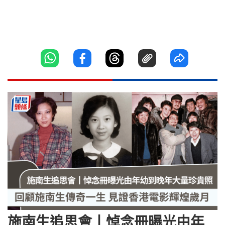
施南生追思會丨悼念冊曝光由年