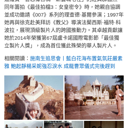
同年籌拍《最佳拍檔3：女皇密令》時，她親自協調
並成功邀請《007》系列的理查德·基爾參演；1997年
她再與徐克赴美拜訪《教父》導演法蘭西斯·福特·科
波拉，展現頂級製片人的跨國推動力。其卓越貢獻讓
她於2014年榮獲第67屆盧卡諾國際電影節「最佳獨
立製片人獎」，成為首位獲此殊榮的華人製片人。
相關閱讀：
施南生追思會丨藍白花海布置氣氛莊嚴素
雅 鮑起靜楊采妮強忍淚水 成龍曹眾儀式完後趕到