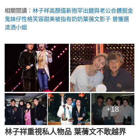
相關閱讀：
林子祥高顏值新抱罕出鏡與老公合體掘金
鬼妹仔性格笑容甜美被指有奶奶葉蒨文影子 曾獲選
清酒小姐
+18
林子祥重視私人物品 葉蒨文不敢越界