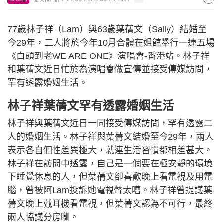
77歲林子祥（Lam）與63歲葉蒨文（Sally）結婚至
今29年，二人將於今年10月合體在姐館舉行一連五場
《白頭到老WE ARE ONE》演唱會-香港站。林子祥
和葉蒨文近日忙於為演唱會做宣傳並接受傳媒訪問，
罕有透露婚姻生活。
林子祥葉蒨文罕有透露婚姻生活
林子祥與葉蒨文近日一同接受傳媒訪問，罕有透露二
人的婚姻生活。林子祥與葉蒨文結婚至今29年，兩人
表示各自個性差異極大，就連生活習慣都相差甚大。
林子祥在訪問中透露，自己是一個要在極安靜的環境
下睡覺休息的人，但葉蒨文卻喜歡晚上看電視及用電
腦，曾被阿Lam投訴她電視聲太嘈。林子祥曾提議葉
蒨文晚上戴耳機看電視，但葉蒨文認為不可行，最終
兩人協議分房瞓。