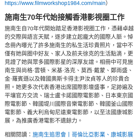
https://www.filmworkshop1984.com/main
）
施南生70年代始接觸香港影視圈工作
施南生自70年代開始踏足香港影視圈工作，憑藉卓越
的交際與語言天賦，逐步建立起龐大的國際人脈。悼
念冊內曝光了許多施南生的私生活珍貴照片，當中不
僅有她與圈中好友、家人及前夫徐克的生活點滴，更
見證了她與眾多國際影星的深厚友誼。相冊中可見施
南生與尚格·雲頓、米基·洛克、莫西·戴蒙、鄭雨盛、
金·羅賓遜以及韓國奧斯卡得主尹汝貞等人的珍貴合
照。她更多次代表香港出席國際影壇盛事，足跡遍及
平壤官方交流、瑞士盧卡諾國際電影節、日本東京國
際電影節、韓國堤川國際音樂電影節、韓國釜山國際
電影節、義大利烏甸尼遠東電影節，以至法國康城影
展，為推廣香港電影不遺餘力。
相關閱讀：
施南生追思會丨哥倫比亞影業、康城影展