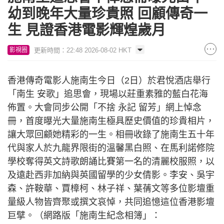
幼到晚年大量珍貴照 回顧傳奇一
生 見證香港電影輝煌歲月
更新時間：22:48 2026-08-02 HKT
影視圈
香港傳奇電影人施南生今日（2日）於君悅酒店舉行
「南生 安歌」追思會，現場以莊重素雅的藍白花海
佈置。大會同步公開「不捨 永記 留芳」網上悼念
冊，首度曝光大量施南生極具歷史價值的珍貴相片，
讓大眾回顧她精彩的一生。相冊收錄了施南生五十年
代與家人於九龍界限街的溫馨黑白照、在馬利諾修院
學校奪得英文詩歌朗誦比賽第一名的清麗校服照，以
及遠赴西非加納與英國留學的少女倩影。李安、吳宇
森、許鞍華、賈樟柯、林子祥、葉蒨文等多位影壇重
量級人物皆齊聚或撰文哀悼，共同追憶這位香港影壇
巨擘。（網路版「施南生紀念相簿」：