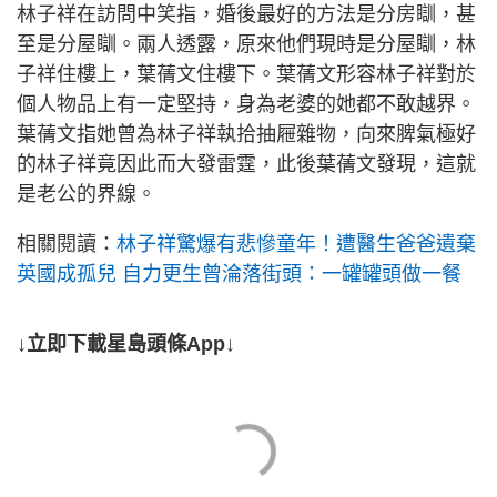
林子祥在訪問中笑指，婚後最好的方法是分房瞓，甚
至是分屋瞓。兩人透露，原來他們現時是分屋瞓，林
子祥住樓上，葉蒨文住樓下。葉蒨文形容林子祥對於
個人物品上有一定堅持，身為老婆的她都不敢越界。
葉蒨文指她曾為林子祥執拾抽屜雜物，向來脾氣極好
的林子祥竟因此而大發雷霆，此後葉蒨文發現，這就
是老公的界線。
相關閱讀：
林子祥驚爆有悲慘童年！遭醫生爸爸遺棄
英國成孤兒 自力更生曾淪落街頭：一罐罐頭做一餐
↓立即下載星島頭條App↓