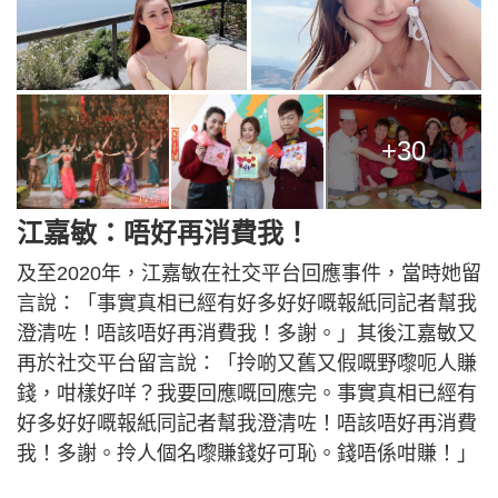
+30
江嘉敏：唔好再消費我！
及至2020年，江嘉敏在社交平台回應事件，當時她留
言說：「事實真相已經有好多好好嘅報紙同記者幫我
澄清咗！唔該唔好再消費我！多謝。」其後江嘉敏又
再於社交平台留言說：「拎啲又舊又假嘅野嚟呃人賺
錢，咁樣好咩？我要回應嘅回應完。事實真相已經有
好多好好嘅報紙同記者幫我澄清咗！唔該唔好再消費
我！多謝。拎人個名嚟賺錢好可恥。錢唔係咁賺！」