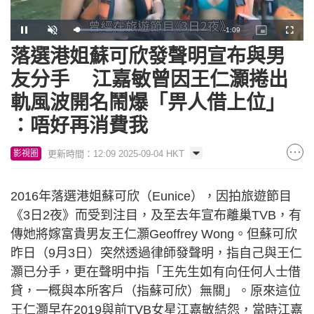
Remaining
-
1:08
Loaded
:
Pause
Unmute
Picture-
Fullscr
42.74%
in-
Picture
落選港姐蘇可欣發聲明宣布與男
Time
友分手 江嘉敏曾因王仁灝捲出
軌風波開名鬧爆「畀人借上位」
：唔好再消費我
更新時間：12:09 2025-09-04 HKT
影視圈
2016年落選港姐蘇可欣（Eunice），因拍旅遊節目
《3日2夜》而受到注目，及至去年宣布離巢TVB，有
傳她將嫁富貴男友王仁灝Geoffrey Wong。但蘇可欣
昨日（9月3日）突然透過律師發聲明，指自己與王仁
灝已分手，更在聲明中指「王先生如有向任何人士借
貸，一概與本所客戶（指蘇可欣）無關」。原來這位
王仁灝早在2019與前TVB女星江嘉敏結怨，當時江嘉