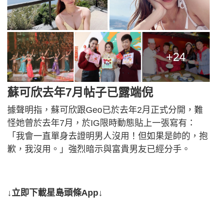
+24
蘇可欣去年7月帖子已露端倪
據聲明指，蘇可欣跟Geo已於去年2月正式分開，難
怪她曾於去年7月，於IG限時動態貼上一張寫有：
「我會一直單身去證明男人沒用！但如果是帥的，抱
歉，我沒用。」強烈暗示與富貴男友已經分手。
↓立即下載星島頭條App↓