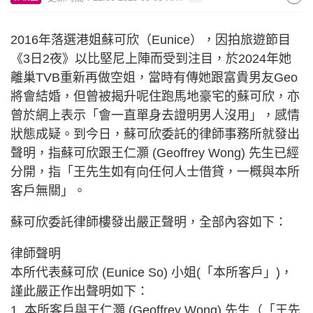
2016年落選港姐蘇可欣（Eunice），因拍旅遊節目
《3日2夜》以比堅尼上陣而受到注目，於2024年她
離巢TVB重新再做空姐，當時有傳她跟富貴男友Geo
將會結婚，但曾被揭升呢住跑馬地豪宅的蘇可欣，亦
曾於網上表示「會一直單身去證明男人沒用」，感情
狀態成疑。到今日，蘇可欣委託的律師事務所就發出
聲明，指蘇可欣跟王仁灝 (Geoffrey Wong) 先生已經
分開，指「王先生如有向任何人士借貸，一概與本所
客戶無關」。
蘇可欣委託律師樓發出嚴正聲明，全部內容如下：
律師聲明
本所代表蘇可欣 (Eunice So) 小姐(「本所客戶」)，
謹此嚴正作出聲明如下：
1. 本所客戶與王仁灝 (Geoffrey Wong) 先生（「王先