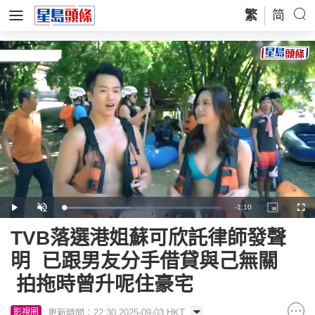
繁
简
Remaining
-
1:10
Loaded
:
Play
Unmute
Picture-
Full
42.74%
in-
Picture
Time
TVB落選港姐蘇可欣託律師發聲
明 已跟男友分手借貸與己無關
拍拖時曾升呢住豪宅
更新時間：22:30 2025-09-03 HKT
影視圈