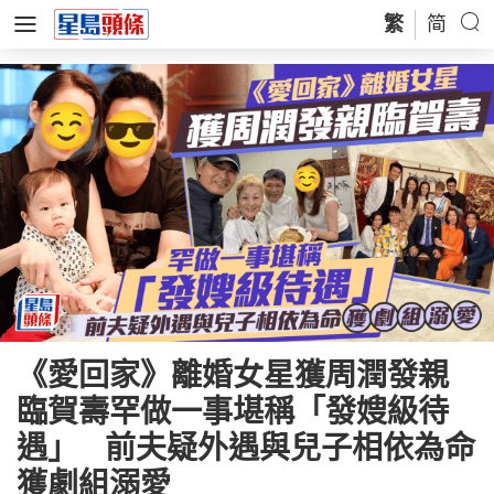
繁
简
《愛回家》離婚女星獲周潤發親
臨賀壽罕做一事堪稱「發嫂級待
遇」 前夫疑外遇與兒子相依為命
獲劇組溺愛