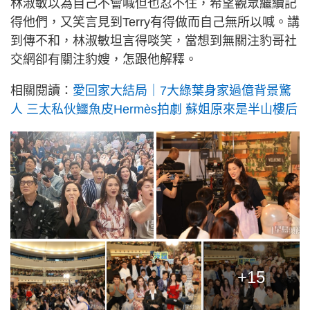
林淑敏以為自己不會喊但也忍不住，希望觀眾繼續記
得他們，又笑言見到Terry有得做而自己無所以喊。講
到傳不和，林淑敏坦言得啖笑，當想到無關注豹哥社
交網卻有關注豹嫂，怎跟他解釋。
相關閱讀：
愛回家大結局｜7大綠葉身家過億背景驚
人 三太私伙鱷魚皮Hermès拍劇 蘇姐原來是半山樓后
+15