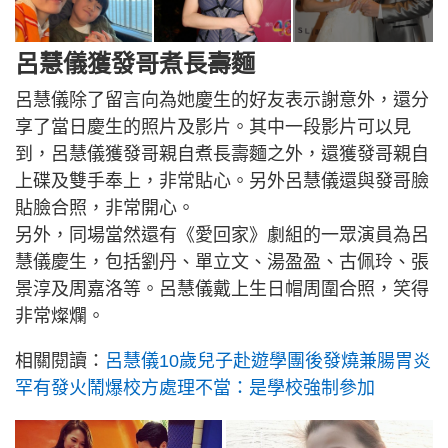
呂慧儀獲發哥煮長壽麵
呂慧儀除了留言向為她慶生的好友表示謝意外，還分
享了當日慶生的照片及影片。其中一段影片可以見
到，呂慧儀獲發哥親自煮長壽麵之外，還獲發哥親自
上碟及雙手奉上，非常貼心。另外呂慧儀還與發哥臉
貼臉合照，非常開心。
另外，同場當然還有《愛回家》劇組的一眾演員為呂
慧儀慶生，包括劉丹、單立文、湯盈盈、古佩玲、張
景淳及周嘉洛等。呂慧儀戴上生日帽周圍合照，笑得
非常燦爛。
相關閱讀：
呂慧儀10歲兒子赴遊學團後發燒兼腸胃炎
罕有發火鬧爆校方處理不當：是學校強制參加