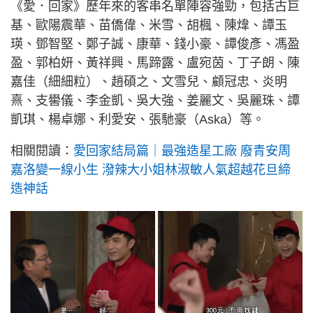
《愛．回家》歷年來的客串名單陣容強勁，包括古巨
基、歐陽震華、苗僑偉、米雪、胡楓、陳煒、譚玉
瑛、鄧智堅、鄭子誠、康華、錢小豪、譚俊彥、馮盈
盈、郭柏妍、黃祥興、馬蹄露、盧宛茵、丁子朗、陳
嘉佳（細細粒）、趙碩之、文雪兒、顧冠忠、炎明
熹、支嚳儀、李金凱、吳大強、姜麗文、吳麗珠、譚
凱琪、楊卓娜、利愛安、張馳豪（Aska）等。
相關閱讀：
愛回家結局篇｜最強造星工廠 廢青安周
嘉洛變一線小生 潑辣大小姐林淑敏人氣超越花旦締
造神話