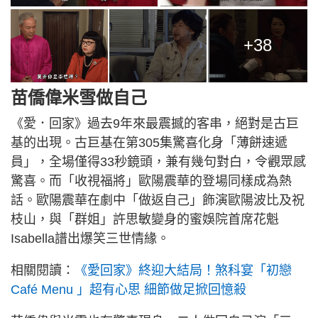
+38
苗僑偉米雪做自己
《愛．回家》過去9年來最震撼的客串，絕對是古巨
基的出現。古巨基在第305集驚喜化身「薄餅速遞
員」，全場僅得33秒鏡頭，兼有幾句對白，令觀眾感
驚喜。而「收視福將」歐陽震華的登場同樣成為熱
話。歐陽震華在劇中「做返自己」飾演歐陽波比及祝
枝山，與「群姐」許思敏變身的蜜娛院首席花魁
Isabella譜出爆笑三世情緣。
相關閱讀：
《愛回家》終迎大結局！煞科宴「初戀
Café Menu 」超有心思 細節做足掀回憶殺