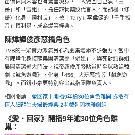
苗僑偉與米雪也有驚喜現身，二人做回自己演「三
哥」和「雪姐」，擔任寵物藥妝代言人。而胡楓（修
哥）化身「陸村長」，被「Terry」李偉健的「千手觀
音」𢭃利是，成為爆笑經典。
陳煒譚俊彥惡搞角色
TVB的一眾實力派演員亦為劇集增添不少張力，當中
有陳煒化身接龍集團清潔部「娟姐」，與死對頭群姐
展開清潔部大鬥法。視帝譚俊彥緊貼當時全球熱話韓
劇《魷魚遊戲》，化身「456」大玩惡搞版「鹹魚遊
戲」。而錢小豪更特別客串武指團隊負責人。
相關閱讀：
愛回家丨開播9年逾30位角色離開 拆散有
情人細龍生夫婦最經典 2老戲骨因病離劇組
《愛．回家》開播9年逾30位角色離
巢：