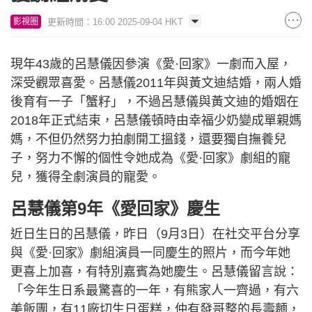
更新時間：16:00 2025-09-04 HKT
影視圈
現年43歲的呂慧儀因參演《愛·回家》一劇而入屋，
深受觀眾喜愛。呂慧儀2011年與黃文迪結婚，兩人婚
後育有一子「蟹籽」，不過呂慧儀與黃文迪的婚姻在
2018年正式結束，呂慧儀頓時由幸福少奶變成單親媽
媽，不但仍然努力拍劇開工搵錢，還要獨自撫養兒
子，努力不懈的個性令她成為《愛·回家》劇組的寵
兒，獲得全劇演員的寵愛。
呂慧儀第9年《愛回家》慶生
近日生日的呂慧儀，昨日（9月3日）在社交平台分享
與《愛·回家》劇組演員一同慶生的照片，而今年她
更喜上加喜，有特別嘉賓為她慶生。呂慧儀留言說：
「今年生日系最驚喜的一年，有熊家人一齊過，有六
美飯團，有11廠切生日蛋糕，仲有發哥整的長壽麵，