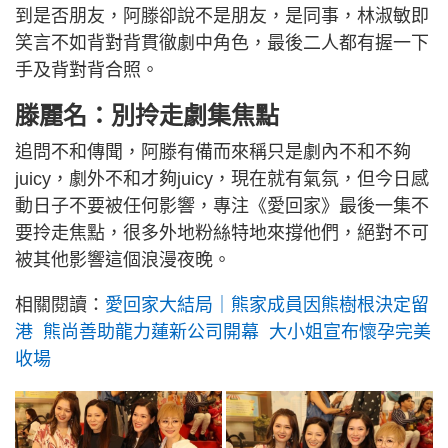
到是否朋友，阿滕卻說不是朋友，是同事，林淑敏即
笑言不如背對背貫徹劇中角色，最後二人都有握一下
手及背對背合照。
滕麗名：別拎走劇集焦點
追問不和傳聞，阿滕有備而來稱只是劇內不和不夠
juicy，劇外不和才夠juicy，現在就有氣氛，但今日感
動日子不要被任何影響，專注《愛回家》最後一集不
要拎走焦點，很多外地粉絲特地來撐他們，絕對不可
被其他影響這個浪漫夜晚。
相關閱讀：
愛回家大結局｜熊家成員因熊樹根決定留
港 熊尚善助龍力蓮新公司開幕 大小姐宣布懷孕完美
收場