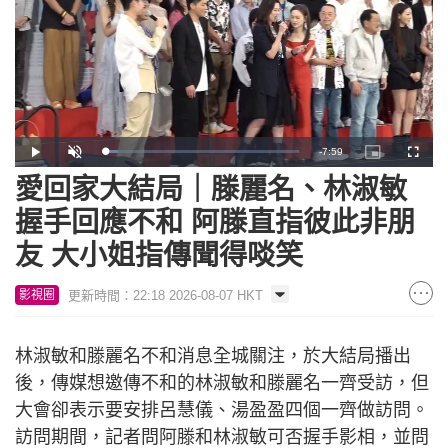
Remaining
-
7:59
Loaded
:
Play
Unmute
Picture-
Fullscr
6.73%
in-
Picture
愛回家大結局｜滕麗名、林淑敏
Time
握手回應不和 阿滕直指彼此非朋
友 大小姐指傳聞得啖笑
更新時間：22:18 2026-08-07 HKT
影視圈
林淑敏和滕麗名不和消息全城關注，於大結局播出
後，傳媒想邀傳不和的林淑敏和滕麗名一齊受訪，但
大會卻表示要安排呂慧儀、湯盈盈四個一齊做訪問。
訪問期間，記者問阿滕和林淑敏可否握手影相，並問