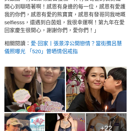
開心到瞓唔著啊！感恩有身邊的每一位，感恩有愛護
我的你們，感恩有愛的熊寶寶，感恩有發哥同我哋嘅
selfiesss，還遇到白茵姐，我很幸運啊！第九年在愛
回家慶生很開心，謝謝你們，愛你們！」
相關閱讀：
愛·回家丨張景淳公開戀情？當街攬呂慧
儀照曝光 「520」曾晒情侶戒指
+22