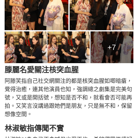
+7
滕麗名愛關注核突血腥
阿滕笑指自己社交網關注的都是核突血腥如唧暗瘡，
覺得治癒，連其他演員也知，強調總之劇集是完美句
號，又或是開括號，想知是否不和，就看會否可能再
拍。又笑言沒講過跟她們是朋友，只是無不和，保留
想像空間。
林淑敏指傳聞不實