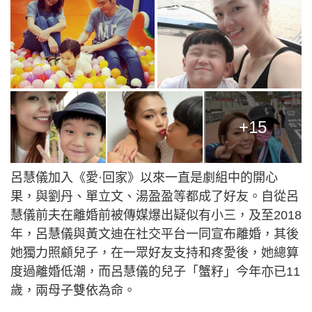
+15
呂慧儀加入《愛·回家》以來一直是劇組中的開心
果，與劉丹、單立文、湯盈盈等都成了好友。自從呂
慧儀前夫在離婚前被傳媒爆出疑似有小三，及至2018
年，呂慧儀與黃文迪在社交平台一同宣布離婚，其後
她獨力照顧兒子，在一眾好友支持和疼愛後，她總算
度過離婚低潮，而呂慧儀的兒子「蟹籽」今年亦已11
歲，兩母子雙依為命。