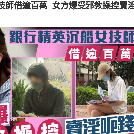
技師借逾百萬 女方爆受邪教操控賣