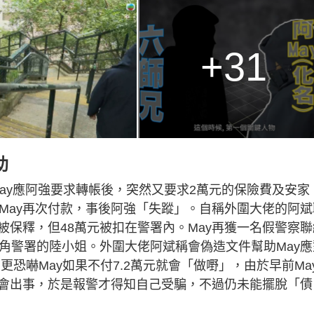
+31
助
May應阿強要求轉帳後，突然又要求2萬元的保險費及安家
May再次付款，事後阿強「失蹤」。自稱外圍大佬的阿斌
保釋，但48萬元被扣在警署內。May再獲一名假警察聯
角警署的陸小姐。外圍大佬阿斌稱會偽造文件幫助May應
更恐嚇May如果不付7.2萬元就會「做嘢」，由於早前Ma
會出事，於是報警才得知自己受騙，不過仍未能擺脫「債