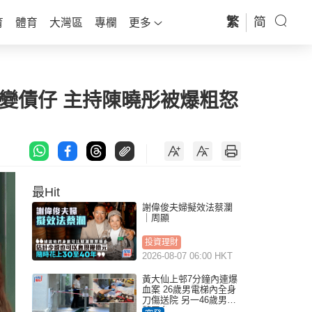
繁
简
育
體育
大灣區
專欄
更多
變債仔 主持陳曉彤被爆粗怒
最Hit
謝偉俊夫婦擬效法蔡瀾
｜周顯
投資理財
2026-08-07 06:00 HKT
黃大仙上邨7分鐘內連爆
血案 26歲男電梯內全身
刀傷送院 另一46歲男倒
斃平台