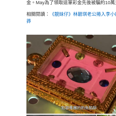
金。May為了領取這筆彩金先後被騙約10
相關閱讀：
《靚妹仔》林碧琪老公捲入李小
莽