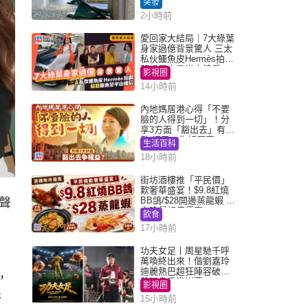
突發
2小時前
愛回家大結局｜7大綠葉
身家過億背景驚人 三太
私伙鱷魚皮Hermès拍劇
蘇姐原來是半山樓后
影視圈
14小時前
內地媽居港心得「不要
臉的人得到一切」！分
享3方面「豁出去」有著
數 網民：你好厲害
生活百科
18小時前
街坊酒樓推「平民價」
歎奢華盛宴！$9.8紅燒
BB鴿/$28開邊蒸龍蝦 3
聲
大晚餐超值優惠
飲食
17小時前
功夫女足丨周星馳千呼
萬喚終出來！偕劉嘉玲
迪麗熱巴超狂陣容破天
，
荒現身香港謝票
影視圈
彩
15小時前