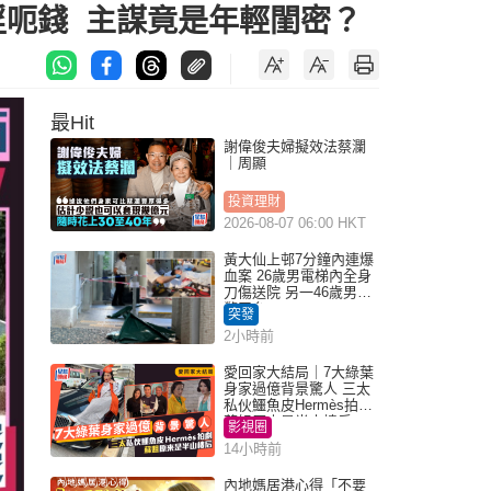
淫呃錢 主謀竟是年輕閨密？
最Hit
謝偉俊夫婦擬效法蔡瀾
｜周顯
投資理財
2026-08-07 06:00 HKT
黃大仙上邨7分鐘內連爆
血案 26歲男電梯內全身
刀傷送院 另一46歲男倒
斃平台
突發
2小時前
愛回家大結局｜7大綠葉
身家過億背景驚人 三太
私伙鱷魚皮Hermès拍劇
蘇姐原來是半山樓后
影視圈
14小時前
內地媽居港心得「不要