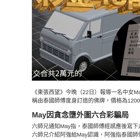
《東張西望》今晚（22日）報導一名中女M
稱由泰國師傅度身訂造的佛牌，價格為120
May因貪念墮外圍六合彩騙局
六師兄通知May指，泰國師傅經感應後寫下
六師兄介紹阿強給May認識，阿強指泰國師