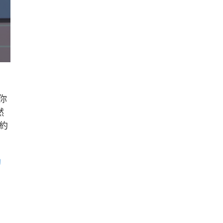
你
然
約
幼