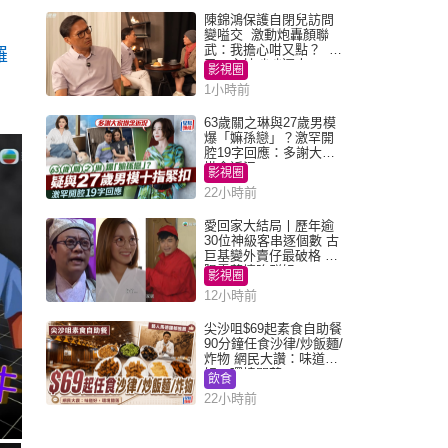
陳錦鴻保護自閉兒訪問
變嗌交 激動炮轟顏聯
武：我擔心咁又點？ 網
羅
民：主持咄咄逼人
影視圈
1小時前
63歲關之琳與27歲男模
爆「嫲孫戀」？激罕開
腔19字回應：多謝大家
掛念近況
影視圈
22小時前
愛回家大結局丨歷年逾
30位神級客串逐個數 古
巨基變外賣仔最破格 歐
陽震華情陷群姐
影視圈
12小時前
尖沙咀$69起素食自助餐
90分鐘任食沙律/炒飯麵/
炸物 網民大讚：味道
好，環境闊落
飲食
22小時前