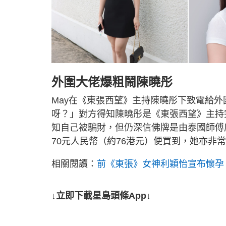
外圍大佬爆粗鬧陳曉彤
May在《東張西望》主持陳曉彤下致電給
呀？」對方得知陳曉彤是《東張西望》主持完
知自己被騙財，但仍深信佛牌是由泰國師傅
70元人民幣（約76港元）便買到，她亦非
相關閱讀：
前《東張》女神利穎怡宣布懷孕
↓立即下載星島頭條App↓