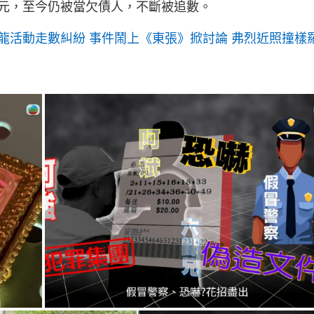
萬元，至今仍被當欠債人，不斷被追數。
龍活動走數糾紛 事件鬧上《東張》掀討論 弗烈近照撞樣