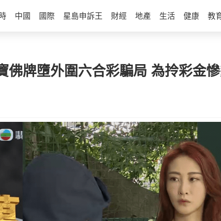
時
中國
國際
星島申訴王
財經
地產
生活
健康
教
寶佛牌墮外圍六合彩騙局 為拎彩金慘