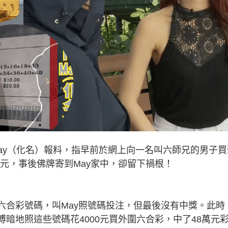
ay（化名）報料，指早前於網上向一名叫六師兄的男子買
0元，事後佛牌寄到May家中，卻留下禍根！
六合彩號碼，叫May照號碼投注，但最後沒有中獎。此時
傅暗地照這些號碼花4000元買外圍六合彩，中了48萬元