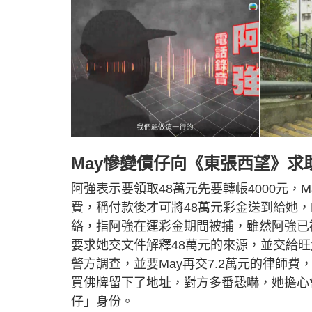
May慘變債仔向《東張西望》求
阿強表示要領取48萬元先要轉帳4000元，
費，稱付款後才可將48萬元彩金送到給她，
絡，指阿強在運彩金期間被捕，雖然阿強已被
要求她交文件解釋48萬元的來源，並交給旺
警方調查，並要May再交7.2萬元的律師費，
買佛牌留下了地址，對方多番恐嚇，她擔心
仔」身份。