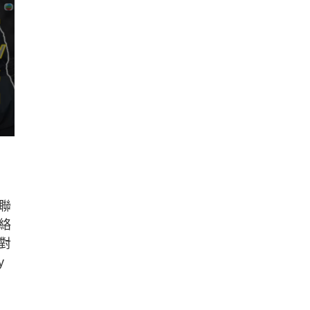
聯
絡
對
y