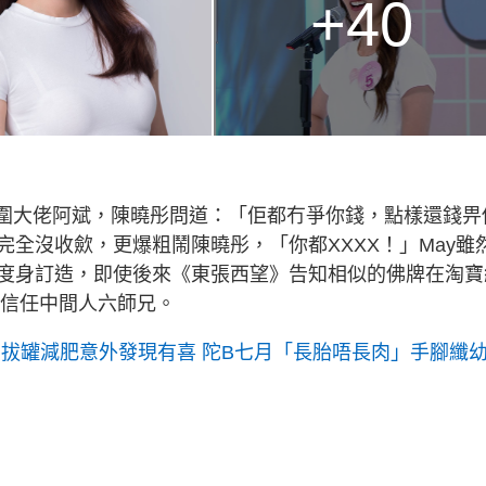
+40
外圍大佬阿斌，陳曉彤問道：「佢都冇爭你錢，點樣還錢畀
全沒收歛，更爆粗鬧陳曉彤，「你都XXXX！」May雖
度身訂造，即使後來《東張西望》告知相似的佛牌在淘寶
常信任中間人六師兄。
 拔罐減肥意外發現有喜 陀B七月「長胎唔長肉」手腳纖