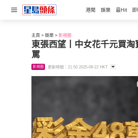
港聞
娛樂
最Hit
即
主頁
娛樂
影視圈
東張西望丨中女花千元買淘
罵
更新時間：21:50 2025-08-22 HKT
影視圈