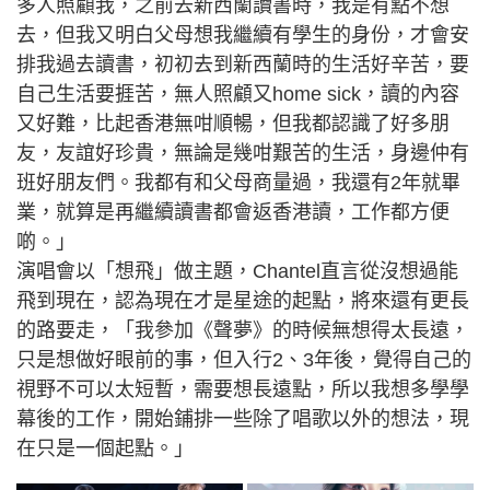
多人照顧我，之前去新西蘭讀書時，我是有點不想
去，但我又明白父母想我繼續有學生的身份，才會安
排我過去讀書，初初去到新西蘭時的生活好辛苦，要
自己生活要捱苦，無人照顧又home sick，讀的內容
又好難，比起香港無咁順暢，但我都認識了好多朋
友，友誼好珍貴，無論是幾咁艱苦的生活，身邊仲有
班好朋友們。我都有和父母商量過，我還有2年就畢
業，就算是再繼續讀書都會返香港讀，工作都方便
啲。」
演唱會以「想飛」做主題，Chantel直言從沒想過能
飛到現在，認為現在才是星途的起點，將來還有更長
的路要走，「我參加《聲夢》的時候無想得太長遠，
只是想做好眼前的事，但入行2、3年後，覺得自己的
視野不可以太短暫，需要想長遠點，所以我想多學學
幕後的工作，開始鋪排一些除了唱歌以外的想法，現
在只是一個起點。」