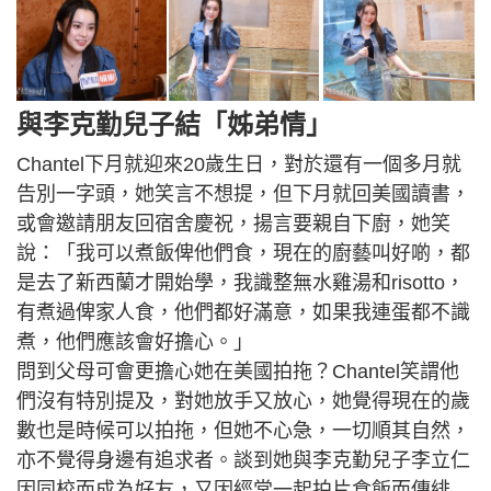
與李克勤兒子結「姊弟情」
Chantel下月就迎來20歲生日，對於還有一個多月就
告別一字頭，她笑言不想提，但下月就回美國讀書，
或會邀請朋友回宿舍慶祝，揚言要親自下廚，她笑
說：「我可以煮飯俾他們食，現在的廚藝叫好啲，都
是去了新西蘭才開始學，我識整無水雞湯和risotto，
有煮過俾家人食，他們都好滿意，如果我連蛋都不識
煮，他們應該會好擔心。」
問到父母可會更擔心她在美國拍拖？Chantel笑謂他
們沒有特別提及，對她放手又放心，她覺得現在的歲
數也是時候可以拍拖，但她不心急，一切順其自然，
亦不覺得身邊有追求者。談到她與李克勤兒子李立仁
因同校而成為好友，又因經常一起拍片食飯而傳緋