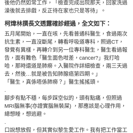
後他仍然如常工作，「檢查完成出院那天，回家洗過
澡後就去排戲，反正待在家也只是等待」。
柯煒林撰長文透露確診經過，全文如下：
五月尾開始，一直在咳，先看普通科醫生，食過兩次
抗生素，一直沒斷尾，轉看呼吸道專科，照過CT，
發覺有異樣，再轉介到另一位專科醫生，醫生看過報
告，面有難色「醫生面色咁差，cancer?」我打哈
哈，那時還道是肺癆。入醫院作詳細檢查，兩三天過
去，然後…就是被告知肺腺癌第四期。」
「醫生，真係唔係肺癆？」醫生搖搖頭。
.
腳步有點不穩，每步踩空似的，頭有點痛，但照過
MRI腦無事(亦證實腦無裝屎) ，那應該是心理作用，
總想睡，想逃避。
.
口說想放假，但其實似黎生愛工作。我有把工作當工