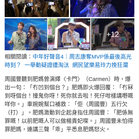
+12
相關閱讀：
中年好聲音4｜周志康奪MVP係最後高光
時刻？ 一舉動疑證遭淘汰 網民望樂易玲力挽狂瀾
周國豐聽到肥媽曾演繹〈卡門〉（Carmen）時，爆
出一句：「冇凹到個台？」肥媽即火爆回覆：「冇冧
到呀個台！撞鬼你呀！死你就去啦！死仔咁樣講嘢嘅
咩你。」車婉婉幫口補救：「佢（周國豐）五行欠
（打）」。肥媽激動到企起身指住周國豐：「肥係無
罪嘅！以前肥嘅人可以做楊貴妃㗎。」周國豐未怕得
罪肥媽，連講三聲「乖」平悉息肥媽怒火。