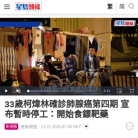
繁
简
Remaining
-
1:11
Loaded
:
Play
Unmute
Picture-
Full
42.91%
in-
Picture
Time
33歲柯煒林確診肺腺癌第四期 宣
布暫時停工：開始食鏢靶藥
更新時間：13:21 2025-07-30 HKT
影視圈