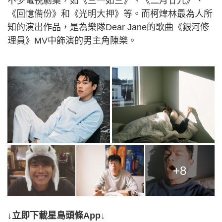
不少電視劇集，如《三一如三》、《二月廿九》、
《回憶備份》和《光明大押》等。而柯煒林最為人所
知的演出作品，是為樂隊Dear Jane的歌曲《銀河修
理員》MV中飾演的男主角陳樂。
+8
↓立即下載星島頭條App↓