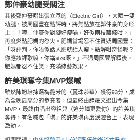
鄭仲豪幼腿受關注
其後鄭仲豪唱出張立基的〈Electric Girl〉，大晒一雙
幼腿，被周國豐在點評時，將焦點放在鄭仲豪的身形
上：「嘩！仲豪你對腳好瘦喎，好似兩枝藤條咁。」
再度燃點肥媽的怒火。肥媽當場忍不住質疑周國豐：
「呀評判，你唔係話人肥就話人瘦。點解咁奇怪呢？
你應該評歌嘛，你講size嘅。」不過周國豐解釋後，
肥媽都忍不住笑，充滿綜藝效果。
許美琪奪今集MVP爆喊
雖然陳旭培揀選梅艷芳的〈蔓珠莎華〉獲得93分，成
為全晚最高分的參賽者，但最終由譚耀文選出今集
MVP，最終由唱出容祖兒〈這分鐘更愛你〉的許美琪
奪得，有名喊包「琪」的許美琪再度淚灑台上，表現
激動。
相關閱讀：
中年好聲音4丨前評審伍仲衡暗寸吳亦