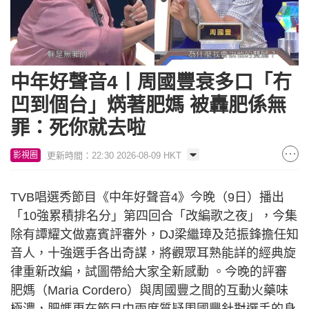
中年好聲音4丨周國豐衰多口「冇
凹到個台」焫著肥媽 被轟肥係無
罪：死你就去啦
更新時間：22:30 2026-08-09 HKT
影視圈
TVB唱選秀節目《中年好聲音4》今晚（9日）播出
「10強累積排名分」第四回合「改編歌之夜」，今集
除有譚耀文做嘉賓評審外，DJ梁繼璋及范振鋒擔任知
音人，十強選手各出奇謀，將觀眾耳熟能詳的經典旋
律重新改編，試圖帶給大家全新感動 。今晚的評審
肥媽（Maria Cordero）與周國豐之間的互動火藥味
極濃，肥媽更在節目中兩度質疑周國豐針對選手的身