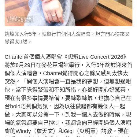
姚焯菲入行5年，就舉行首個個人演唱會，坦言開心得來又
覺得太𥤮然。
Chantel首個個人演唱會《想飛Live Concert 2026》
將於8月29日在麥花臣場館舉行，入行5年終於迎來首
個個人演唱會，Chantel覺得開心之餘又感到太快太
突然。「開個人演唱會一直是我的夢想，但無想過咁
快，當下覺得緊張和不知所措，亦都好開心好驚喜，
現在有很多事情要準備，要練歌練氣，也擔心自己在
台hold唔到個氣氛，因為以往做騷都有幾個人一起
做，大家可以分擔一下，到我一個人去做的時候，現
場的氣氛都要自己控制，我都會向已經開過個人演唱
會的Windy（詹天文）和Gigi（炎明熹）請教，現在