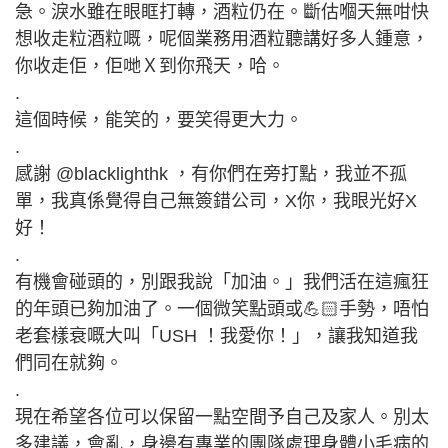
急。淚水雖在眼眶打轉，酒粒仍在。斷估嗰天無咁快
想收走粒酒粒嘅，呢個業務用酒粒聽講好多人鍾意，
你收走佢，佢哋Ｘ到你飛天，哈。
.
這個時候，能笑的，要笑得更大力。
.
感謝 @blacklighthk ，有你們在旁打點，我並不孤
單，我真係覺得自己無簽錯公司，X你，我眼光好X
好！
.
有機會碰頭的，別跟我說「加油。」我們活在這瘋狂
的年頭已夠加油了。一個微笑點頭或💪🏻手勢，唔怕
老套樣衰嘅大叫「USH ！我愛你！」，讓我知道我
們同在就夠。
.
現在希望各位可以保留一點空間予自己及家人。別太
多建議，會亂，身邊有專業的團隊處理身體小毛病的