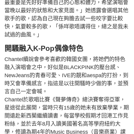
最重要是先好好準備自己的心態和體力，希望演唱會
當晚以最好的狀態和大家見面。」她透露會選唱其他
歌手的歌，認為自己現在夠膽去試一些咬字要比較
快，氣要較多的歌，「係咩歌唔講得住，總之是我未
試過的曲風。」
開騷融入K-Pop偶像特色
Chantel續說會參考喜歡的韓國女團，將她們的特色
融入演唱會之中，好似是BLACKPINK的壓台感、
NewJeans的青春可愛、IVE的靚和aespa的打扮，到
時又會準備感言，指這是以往開騷時少做的事，並預
言自己一定會喊。
Chantel於歌唱比賽《聲夢傳奇》總決賽奪得亞軍，
星途從此展開，當時只有15歲的她未有放棄學業，期
間遠赴新西蘭繼續讀書，每當學校假期才回港工作見
粉絲，並於去年8月入讀美國著名高等學府紐約大
學，修讀為期4年的Music Business（音樂商業）課