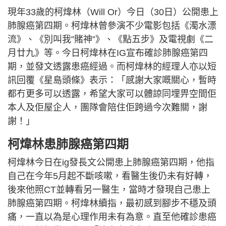
現年33歲的柯煒林（Will Or）今日（30日）公開患上
肺腺癌第四期。柯煒林曾參演不少電影包括《濁水漂
流》、《別叫我”賭神”》、《點五步》及電視劇《二
月廿九》等。今日柯煒林在IG宣布確診肺腺癌第四
期，並發文透露患癌經過。而柯煒林的經理人亦以短
訊回覆《星島頭條》表示：「感謝大家嘅關心，暫時
都冇更多可以透露，希望大家可以體諒同埋畀空間佢
本人及佢屋企人，團隊會陪住佢跨過今次難關，謝
謝！」
柯煒林患肺腺癌第四期
柯煒林今日在ig發長文公開患上肺腺癌第四期，他指
自己在今年5月起不斷咳嗽，看醫生後仍未有好轉，
後來他照CT並轉看另一醫生，當時才發現自己患上
肺腺癌第四期。柯煒林續指，最初感到腳步不穩及頭
痛，一直以為是心理作用未有為意。直至他確診患癌