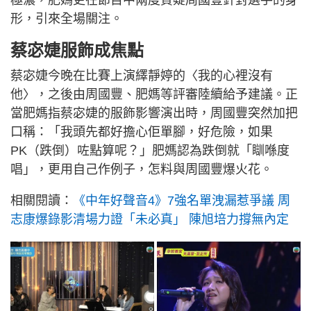
形，引來全場關注。
蔡宓婕服飾成焦點
蔡宓婕今晚在比賽上演繹靜婷的〈我的心裡沒有
他〉，之後由周國豐、肥媽等評審陸續給予建議。正
當肥媽指蔡宓婕的服飾影響演出時，周國豐突然加把
口稱：「我頭先都好擔心佢單腳，好危險，如果
PK（跌倒）咗點算呢？」肥媽認為跌倒就「瞓喺度
唱」，更用自己作例子，怎料與周國豐爆火花。
相關閱讀：
《中年好聲音4》7強名單洩漏惹爭議 周
志康爆錄影清場力證「未必真」 陳旭培力撐無內定