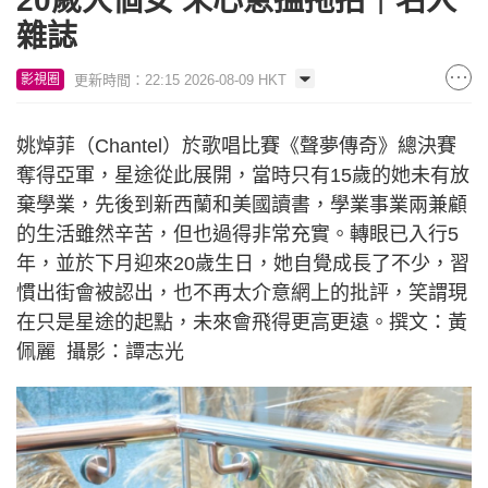
20歲大個女 未心急搵拖拍｜名人
雜誌
更新時間：22:15 2026-08-09 HKT
影視圈
姚焯菲（Chantel）於歌唱比賽《聲夢傳奇》總決賽
奪得亞軍，星途從此展開，當時只有15歲的她未有放
棄學業，先後到新西蘭和美國讀書，學業事業兩兼顧
的生活雖然辛苦，但也過得非常充實。轉眼已入行5
年，並於下月迎來20歲生日，她自覺成長了不少，習
慣出街會被認出，也不再太介意網上的批評，笑謂現
在只是星途的起點，未來會飛得更高更遠。撰文：黃
佩麗 攝影：譚志光