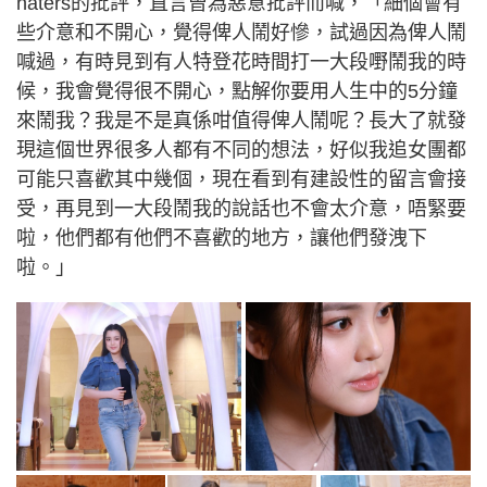
haters的批評，直言曾為惡意批評而喊，「細個會有
些介意和不開心，覺得俾人鬧好慘，試過因為俾人鬧
喊過，有時見到有人特登花時間打一大段嘢鬧我的時
候，我會覺得很不開心，點解你要用人生中的5分鐘
來鬧我？我是不是真係咁值得俾人鬧呢？長大了就發
現這個世界很多人都有不同的想法，好似我追女團都
可能只喜歡其中幾個，現在看到有建設性的留言會接
受，再見到一大段鬧我的說話也不會太介意，唔緊要
啦，他們都有他們不喜歡的地方，讓他們發洩下
啦。」