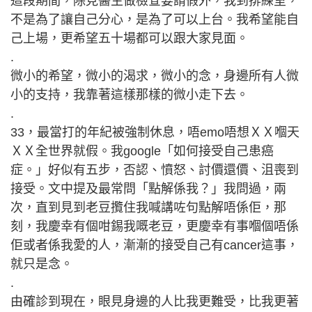
這段期間，除見醫生做檢查要請假外，我到排練室，
不是為了讓自己分心，是為了可以上台。我希望能自
己上場，更希望五十場都可以跟大家見面。
.
微小的希望，微小的渴求，微小的念，身邊所有人微
小的支持，我靠著這樣那樣的微小走下去。
.
33，最當打的年紀被強制休息，唔emo唔想ＸＸ嗰天
ＸＸ全世界就假。我google「如何接受自己患癌
症。」好似有五步，否認、憤怒、討價還價、沮喪到
接受。文中提及最常問「點解係我？」我問過，兩
次，直到見到老豆攬住我喊講咗句點解唔係佢，那
刻，我慶幸有個咁錫我嘅老豆，更慶幸有事嗰個唔係
佢或者係我愛的人，漸漸的接受自己有cancer這事，
就只是念。
.
由確診到現在，眼見身邊的人比我更難受，比我更著