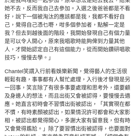
於是我叫埋她一起參加，原本想法是她去我去，結果
她不去，反而我自己去參加。入選之後爸爸都是不看
好，說下一個被淘汰的應該都是我，我都不看好自
己，覺得自己憑乜嘢，咁多個參加者，點解一定是
我？但去到越後面的階段，我開始發現自己有個力量
是可以令人開心，原來我唱歌時能夠俾到力量其他
人，才開始認定自己有這個能力，從而開始鑽研唱歌
技巧，慢慢去學。」
Chantel笑謂入行前看娛樂新聞，覺得藝人的生活很
輕鬆有趣，事事都有人幫忙處理，入行後才發現是另
一回事，笑言除了有很多事要處理和思考外，還要顧
及身邊人的想法，而且出街又會被認得，要慢慢去適
應。她直言初時會不習慣出街被認出，「其實現在都
不慣，有時素顏被認出，如果情況許可都會和大家影
相，被認出都覺得開心，多謝大家有留意我，但有時
又會覺得尷尬。」除了要習慣出街被認得，也要面對