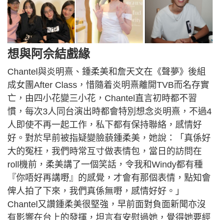
想與阿佘結戲緣
Chantel與炎明熹、鍾柔美和詹天文在《聲夢》後組
成女團After Class，惜隨着炎明熹離開TVB而名存實
亡，由四小花變三小花，Chantel直言初時都不習
慣，每次3人同台演出時都會特別想念炎明熹，不過4
人即使不再一起工作，私下都有保持聯絡，感情好
好。對於早前被指疑變臉藐鍾柔美，她說：「真係好
大的冤枉，我們時常互寸做表情包，當日的訪問在
roll機前，柔美講了一個笑話，令我和Windy都有種
『你唔好再講嘢』的感覺，才會有那個表情，點知會
俾人拍了下來，我們真係無嘢，感情好好。」
Chantel又讚鍾柔美很堅強，早前面對負面新聞亦沒
有影響在台上的發揮，坦言有安慰過她，覺得她要經