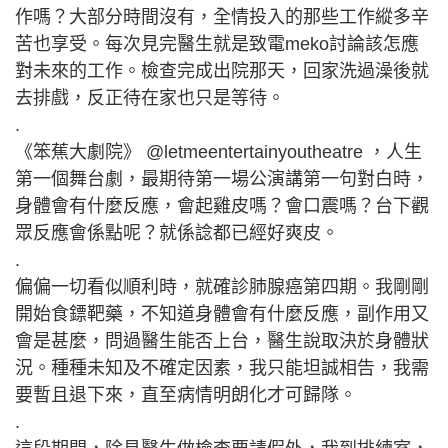
作嗎？大部分時間沒有，全情投入的那些工作縱多辛
苦也享受。每次見完醫生就是致電meko討論該怎應
對未來的工作。檢查完成出院那天，回家洗過澡後就
去排戲，反正待在家也只是等待。
.
《笨蕉大劇院》 @letmeentertainyoutheatre ，人生
第一個舞台劇，最期待第一場公演講第一句對白時，
身體會有什麼反應，會起雞皮嗎？會口震嗎？台下觀
眾反應會係點呢？就係諗都已經好爽皮。
.
偏偏一切看似順利時，就確診肺腺癌第四期。我剛剛
開始食鏢靶藥，不知道身體會有什麼反應，副作用又
會是甚麼，問過醫生能否上台，醫生說取決於身體狀
況。種種未知及不確定因素，我只能坦誠相告，我需
要暫且退下來，直至病情明朗化才可歸隊。
.