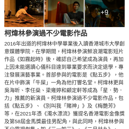
+9
柯煒林參演過不少電影作品
2016年出道的柯煒林中學畢業後入讀香港城市大學創
意媒體學院，在學期間，柯煒林參演鮮浪潮電影短片
作品《如霧起時》後，確認自己希望成為演員，再加
上因未能選讀心儀科目達到畢業要求而決定退學，專
注發展演藝事業。首部參與的電影是《點五步》，他
在片中飾演「牛屎」一角為他打響名堂。柯煒林更與
吳海昕、李任燊、梁雍婷和顧定軒等成為「星．勢．
力」推薦的新演員。柯煒林參演過不少電影作品，包
括《點五步》、《別叫我「賭神」》及《梅艷芳》
等，在2021年憑《濁水漂流》獲提名香港電影金像獎
及第58屆金馬獎最佳男配角，與此同時，柯煒林參與