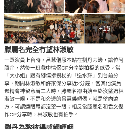
+15
滕麗名完全冇望林淑敏
一眾演員上台時，呂慧儀原本站在劉丹旁邊，讓位阿
滕企，然後一班戲中情侶CP分享對拍檔的感受。當
「大小姐」跟有腳傷撐拐杖的「送水輝」到台前分
享，期間林淑敏和許家傑分享近2分鐘，當其他演員
聚精會神留意着二人時，滕麗名卻由始至終沒望過林
淑敏一眼，不是和旁邊的呂慧儀傾偈，就是望向遠
方，可謂連眼尾都沒望一眼；相反當滕麗名和袁文傑
作CP分享時，林淑敏也有拍手。
劉丹為黎彼得感觸哽咽