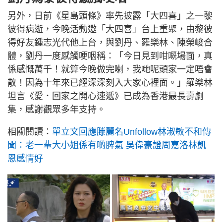
另外，日前《星島頭條》率先披露「大四喜」之一黎
彼得病逝，今晚活動邀「大四喜」台上重聚，由黎彼
得好友鍾志光代他上台，與劉丹、羅樂林、陳榮峻合
體，劉丹一度感觸哽咽稱：「今日見到咁嘅場面，真
係感慨萬千！就算今晚做完喇，我哋呢頭家一定唔會
散！因為十年來已經深深刻入大家心裡面。」羅樂林
坦言《愛．回家之開心速遞》已成為香港最長壽劇
集，感謝觀眾多年支持。
相關閱讀：
單立文回應滕麗名Unfollow林淑敏不和傳
聞：老一輩大小姐係有啲脾氣 吳偉豪證周嘉洛林凱
恩感情好