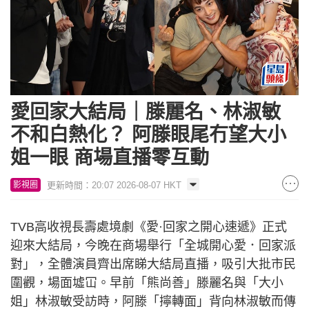
愛回家大結局｜滕麗名、林淑敏
不和白熱化？ 阿滕眼尾冇望大小
姐一眼 商場直播零互動
更新時間：20:07 2026-08-07 HKT
影視圈
TVB高收視長壽處境劇《愛·回家之開心速遞》正式
迎來大結局，今晚在商場舉行「全城開心愛．回家派
對」，全體演員齊出席睇大結局直播，吸引大批市民
圍觀，場面墟冚。早前「熊尚善」滕麗名與「大小
姐」林淑敏受訪時，阿滕「擰轉面」背向林淑敏而傳