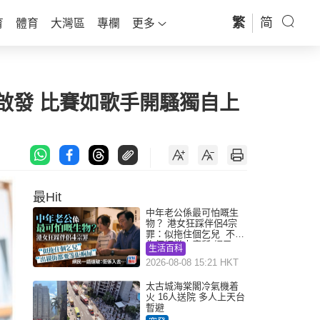
繁
简
育
體育
大灣區
專欄
更多
林啟發 比賽如歌手開騷獨自上
最Hit
中年老公係最可怕嘅生
物？ 港女狂踩伴侶4宗
罪：似拖住個乞兒 不解
為何經常去廁所 網民一
生活百科
語道破
2026-08-08 15:21 HKT
太古城海棠閣冷氣機着
火 16人送院 多人上天台
暫避