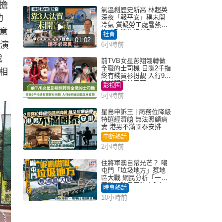
擔
氣溫創歷史新高 林超英
叻
深夜「報平安」稱未開
冷氣 質疑勞工處暑熱警
意
告「取消也沒分別」
社會
01:02
開演
6小時前
我
前TVB女星彭翔翎轉做
全職的士司機 日賺2千指
相
終有錢買衫扮靚 入行9年
被封翻版林夏薇
影視圈
5小時前
星島申訴王 | 商務位降級
特選經濟艙 無法照顧病
妻 港男不滿國泰安排
申訴熱話
2小時前
住將軍澳自帶光芒？ 嘲
屯門「垃圾地方」惹地
區大戰 網民分析「一共
同點」秒息風波｜Juicy
時事熱話
叮
10小時前