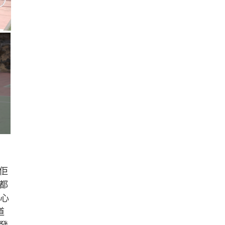
佢
都
嘅心
道