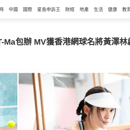
時
中國
國際
星島申訴王
財經
地產
生活
健康
教
-Ma包辦 MV獲香港網球名將黃澤