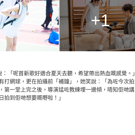
+1
，說：「呢首新歌好適合夏天去聽，希望帶出熱血嘅感覺。
有打網球，更在拍攝前「補鐘」，她笑說：「為咗今次拍
，第一堂上完之後，導演掹咗教練埋一邊傾，唔知佢哋講
日拍到佢哋想要嘅嘢啦！」