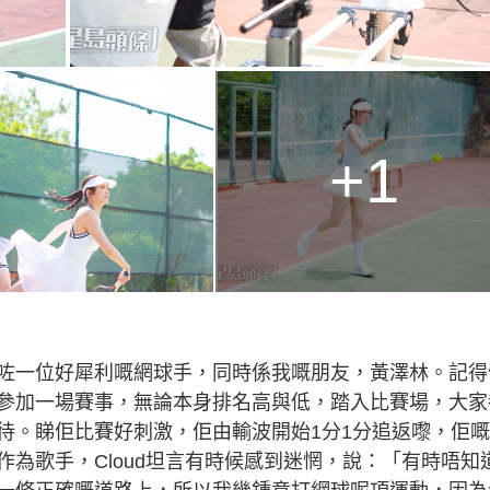
+1
咗一位好犀利嘅網球手，同時係我嘅朋友，黃澤林。記得
參加一場賽事，無論本身排名高與低，踏入比賽場，大家
待。睇佢比賽好刺激，佢由輸波開始1分1分追返嚟，佢
為歌手，Cloud坦言有時候感到迷惘，說：「有時唔知