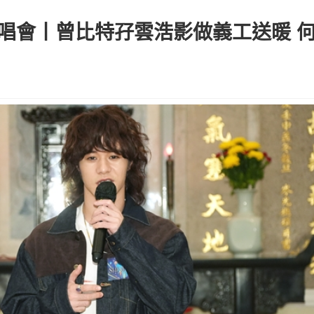
慈善演唱會丨曾比特孖雲浩影做義工送暖