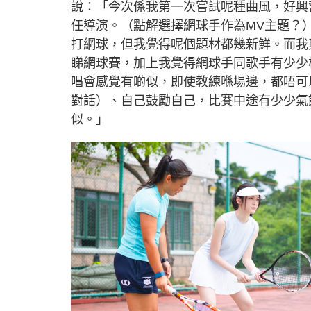
說：「今次係我第一次嘗試呢種曲風，好興
任導演。（點解選擇網球手作為MV主題？
打網球，但我覺得呢個題材都幾新鮮。而我
睇網球賽，加上我覺得網球手同歌手有少少
唱會感覺有啲似，即使教練喺場邊，都唔可以講
對話）、自己鼓勵自己，比賽中途有少少氣
似。」