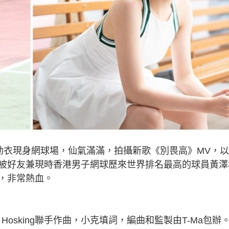
運動衣現身網球場，仙氣滿滿，拍攝新歌《別畏高》MV，
被好友兼現時香港男子網球歷來世界排名最高的球員黃澤
，非常熱血。
ea Hosking聯手作曲，小克填詞，編曲和監製由T-Ma包辦