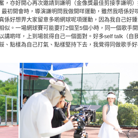
奮，亦好開心再次邀請到謙明（金像獎最佳剪接李謙明）
）最初開會時，導演謙明問我做開咩運動，雖然我唔係好
真係好想畀大家留意多啲網球呢項運動，因為我自己好鍾
相似。一場網球賽可能要打2個至5個小時，同一個歌手
啲咩，上到場就得自己一個面對。好多self talk（自
餒、點樣為自己打氣、點樣堅持下去，我覺得同做歌手好