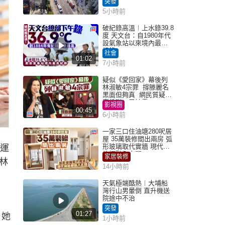
突發
5小時前
破紀錄高溫︱上水錄39.8
度 天文台：自1980年代
設氣象站以來境內最高
紀錄
社會
01:02
7小時前
疑似《愛回家》幕後列
林淑敏4宗罪 撐滕麗名
黑面但夠真 網民質疑：
真係咁一早被雪
影視圈
00:45
6小時前
一家三口住油塘280呎居
屋 35萬裝修間出兩房 弧
形玻璃取代實牆 現代神
以運
枱櫃融入玄關
家居裝修
林
14小時前
天氣極端酷熱︱大埔船
灣行山男暈倒 直升機送
院途中不治
突發
01:27
。她
1小時前