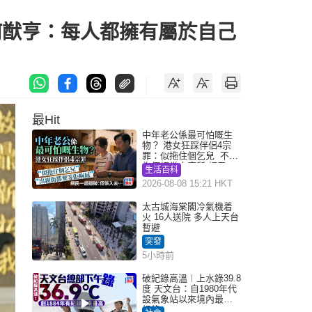
 何猷亨：每人都擁有屬於自己
最Hit
中年老公係最可怕嘅生
物？ 港女狂踩伴侶4宗
罪：似拖住個乞兒 不解
為何經常去廁所 網民一
生活百科
語道破
2026-08-08 15:21 HKT
太古城海棠閣冷氣機着
火 16人送院 多人上天台
暫避
突發
5小時前
破紀錄高溫︱上水錄39.8
度 天文台：自1980年代
設氣象站以來境內最高
紀錄