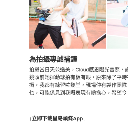
為拍攝專誠補鐘
拍攝當日天公造美，Cloud感恩陽光普照
鏡頭前她揮動球拍有板有眼，原來除了平時
攝，我都有練習咗幾堂，現場仲有製作團隊
乜，可能係見到我嘅表現有啲擔心，希望今
↓立即下載星島頭條App↓