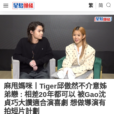
繁
简
Loaded
:
Unmute
7.30%
麻甩媽咪丨Tiger邱傲然不介意姊
弟戀 : 相差20年都可以 被Gao沈
貞巧大讚適合演喜劇 想做導演有
拍短片計劃