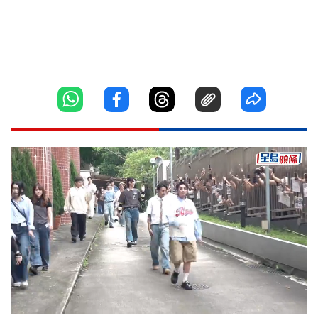
Loaded
:
Unmute
4.43%