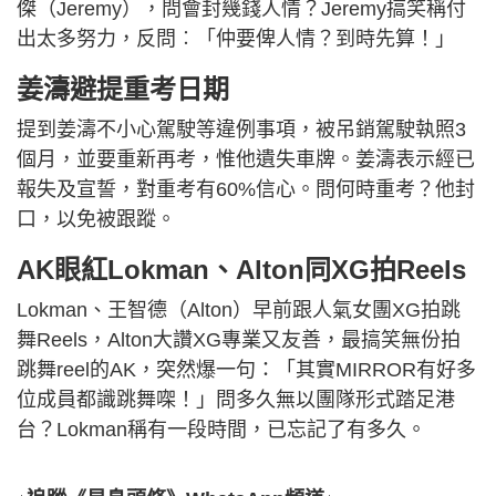
傑（Jeremy），問會封幾錢人情？Jeremy搞笑稱付
出太多努力，反問︰「仲要俾人情？到時先算！」
姜濤避提重考日期
提到姜濤不小心駕駛等違例事項，被吊銷駕駛執照3
個月，並要重新再考，惟他遺失車牌。姜濤表示經已
報失及宣誓，對重考有60%信心。問何時重考？他封
口，以免被跟蹤。
AK眼紅Lokman、Alton同XG拍Reels
Lokman、王智德（Alton）早前跟人氣女團XG拍跳
舞Reels，Alton大讚XG專業又友善，最搞笑無份拍
跳舞reel的AK，突然爆一句：「其實MIRROR有好多
位成員都識跳舞㗎！」問多久無以團隊形式踏足港
台？Lokman稱有一段時間，已忘記了有多久。