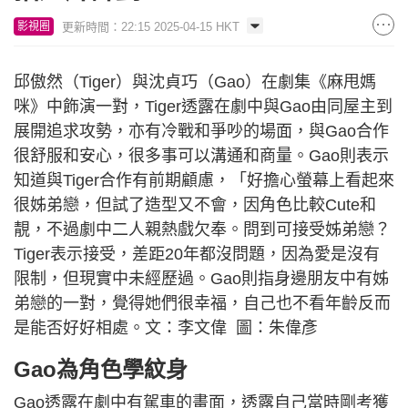
更新時間：22:15 2025-04-15 HKT
影視圈
邱傲然（Tiger）與沈貞巧（Gao）在劇集《麻甩媽
咪》中飾演一對，Tiger透露在劇中與Gao由同屋主到
展開追求攻勢，亦有冷戰和爭吵的場面，與Gao合作
很舒服和安心，很多事可以溝通和商量。Gao則表示
知道與Tiger合作有前期顧慮，「好擔心螢幕上看起來
很姊弟戀，但試了造型又不會，因角色比較Cute和
靚，不過劇中二人親熱戲欠奉。問到可接受姊弟戀？
Tiger表示接受，差距20年都沒問題，因為愛是沒有
限制，但現實中未經歷過。Gao則指身邊朋友中有姊
弟戀的一對，覺得她們很幸福，自己也不看年齡反而
是能否好好相處。文：李文偉 圖：朱偉彥
Gao為角色學紋身
Gao透露在劇中有駕車的畫面，透露自己當時剛考獲