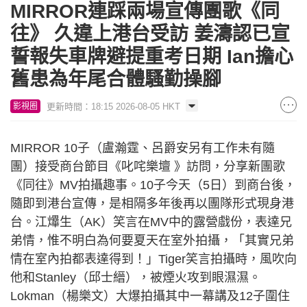
MIRROR連踩兩場宣傳團歌《同
往》 久違上港台受訪 姜濤認已宣
誓報失車牌避提重考日期 Ian擔心
舊患為年尾合體騷勤操腳
更新時間：18:15 2026-08-05 HKT
影視圈
MIRROR 10子（盧瀚霆、呂爵安另有工作未有隨
團）接受商台節目《叱咤樂壇 》訪問，分享新團歌
《同往》MV拍攝趣事。10子今天（5日）到商台後，
隨即到港台宣傳，是相隔多年後再以團隊形式現身港
台。江𤒹生（AK）笑言在MV中的露營戲份，表達兄
弟情，惟不明白為何要夏天在室外拍攝，「其實兄弟
情在室內拍都表達得到！」Tiger笑言拍攝時，風吹向
他和Stanley（邱士縉），被煙火攻到眼濕濕。
Lokman（楊樂文）大爆拍攝其中一幕講及12子圍住