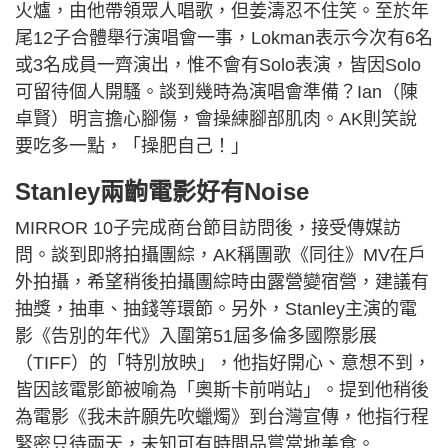
火爐，由他帶領眾人唱歌，但姜濤忍不住笑。至於年
尾12子合體舉行演唱會一事，Lokman表示今次有6名
或3名成員一齊演出，惟不會有Solo表演，皆因Solo
可留待個人開騷。談到幾時為演唱會準備？Ian（陳
卓賢）明言擔心腳傷，會操練腳部肌肉。AK則笑說
要吃多一點，「操肥自己！」
Stanley兩齣電影好有Noise
MIRROR 10子完成商台節目訪問後，接受傳媒訪
問。談到即將拍攝團綜，AK稱團歌《同往》MV在戶
外拍攝，希望稍後拍攝團綜時由露營變宿營，建議有
抽獎，抽車、抽錢等環節。另外，Stanley主演的電
影《告別的年代》入圍第51屆多倫多國際影展
（TIFF）的「特別放映」，他指好開心、意想不到，
皆因該電影節被喻為「奧斯卡前哨站」。提到他稍後
為電影《我未許願先吹蠟燭》到台灣宣傳，他指行程
緊密只待兩天，未知可有時間品嘗當地美食。