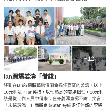
+12
Ian踢爆姜濤「借錢」
談到在Ian啟德體藝館演唱會擔任嘉賓的姜濤，送上
10元利是，Ian笑指，以他熟悉的姜濤個性，10元利
該是從工作人員中借來；在旁姜濤直認不諱，笑言：
「未還錢添！」而將會為Stanley結婚任伴郎的李駿