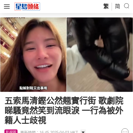
繁
简
五索馬清鏗公然翹實行街 歌劇院
睇騷竟然笑到流眼淚 一行為被外
籍人士歧視
更新時間：16:45 2025-04-03 HKT
影視圈