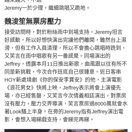
Jeremy一於少理，繼續跳唱又跪地。
魏浚笙無票房壓力
接受訪問時，對於粉絲雨中到場支持，Jeremy坦言
好感動，所以好想快演出完讓他們離開，雖然台上濕
滑，但有工作入員清理，所以不會擔心跳唱時跣到，
又笑言在雨中唱歌有另一番感覺。同場演出的
Jeffrey，透露本月11日推出新歌，曲風跟以往有所不
同是新挑戰，今次合作班底自己很鍾意。近日客串
HOY新處境劇《你的保安李寶安》的他，主演電影
《浪花男女》快將上映，Jeffrey表示將會上演優先
場，亦已經售罄，又笑言今次情義相廷演出，對票房
沒有壓力，壓力交畀導演，笑言票房過8000萬就會水
著Look騷上半身。在旁的Jeremy指有Jeffrey演出電
影，會想入場睇戲支持，會睇完再睇。