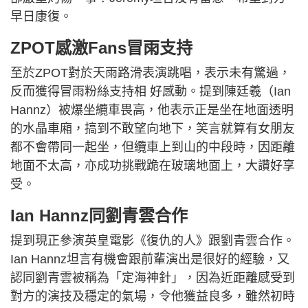
早日康復。
ZPOT感激Fans冒雨支持
至於ZPOT對於天雨路滑表演跳唱，表示未有驚過，
反而獲得冒雨粉絲支持相 好感動。提到陳廷羲（Ian
Hannz）被爆坐纜車畏高，他表示正是坐在地面透明
的水晶車廂，搞到不敢望向地下，笑言就算有女朋友
都不會帶同一起坐，但纜車上到山的中段時，因距離
地面不太高，亦成功挑戰跪在玻璃地面上，大讚好享
受。
Ian Hannz同劉青雲合作
提到現正參演英皇電影《復仇的人》跟劉青雲合作。
Ian Hannz坦言有機會跟前輩演出是很好的經驗，又
認同劉青雲被稱為「定海神針」，因為近距離感受到
對方的演技及穩定的氣場，令他獲益良多，雖然初時