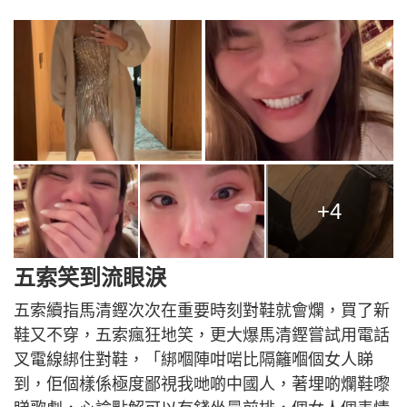
+4
五索笑到流眼淚
五索續指馬清鏗次次在重要時刻對鞋就會爛，買了新
鞋又不穿，五索瘋狂地笑，更大爆馬清鏗嘗試用電話
叉電線綁住對鞋，「綁嗰陣咁啱比隔籬嗰個女人睇
到，佢個樣係極度鄙視我哋啲中國人，著埋啲爛鞋嚟