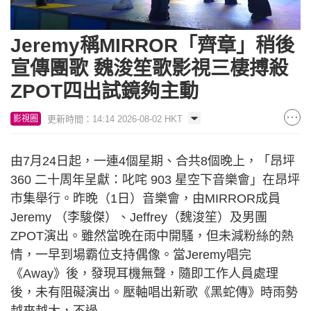
Loaded
:
Unmute
5.68%
Jeremy稱MIRROR「齊章」稍後
宣傳團歌 魏浚笙歌影視三棲搏殺
ZPOT四出試鏡夠主動
更新時間：14:14 2026-08-02 HKT
影視圈
由7月24日起，一連4個星期、合共8個晚上，「昂坪
360 二十周年呈獻：叱咤 903 星空下音樂會」在昂坪
市集舉行。昨晚（1日）音樂會，由MIRROR成員
Jeremy （李駿傑）、Jeffrey（魏浚笙）及男團
ZPOT演出。雖然當晚在雨中開騷，但未減粉絲的熱
情，一早到場霸位支持偶像。當Jeremy唱完
《Away》後，發現耳機無聲，隨即工作人員處理
後，未有阻礙演出。壓軸唱出新歌《黑蛇傳》時雨勢
越來越大，不過