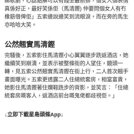
睇歌劇，心諗點解可以有錢坐最前排，個女人個表情
真係好正，最好笑係佢（馬清鏗) 仲要問個女人有冇
橡筋借俾佢」五索邊說邊笑到流眼淚，而在旁的馬生
亦哈哈大笑。
公然翹實馬清鏗
完騷後，五索影住馬清鏗小心翼翼逐步跣返酒店，她
繼續笑到崩潰，並表示被整條街的人望住，鏡頭一
轉，見五索公然翹實馬清鏗在街上行，二人首次翹手
畫面曝光。五索更透露二人住總統套房，相當富貴，
她影住馬清鏗著住爛鞋跣步的背影，並笑言：「住總
統套房嘅客人，返酒店前台嘅鬼佬都歧視佢。」
↓立即下載星島頭條App↓