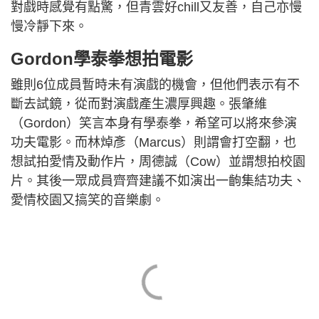
對戲時感覺有點驚，但青雲好chill又友善，自己亦慢
慢冷靜下來。
Gordon學泰拳想拍電影
雖則6位成員暫時未有演戲的機會，但他們表示有不
斷去試鏡，從而對演戲產生濃厚興趣。張肇維
（Gordon）笑言本身有學泰拳，希望可以將來參演
功夫電影。而林焯彥（Marcus）則謂會打空翻，也
想試拍愛情及動作片，周德誠（Cow）並謂想拍校園
片。其後一眾成員齊齊建議不如演出一齣集結功夫、
愛情校園又搞笑的音樂劇。