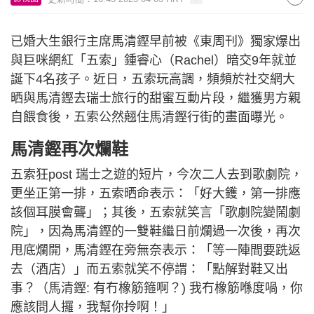
已婚大生銀行主席馬清鏗早前被《東周刊》獨家爆出
與巨咪網紅「五索」鍾睿心（Rachel）暗交9年就並
誕下4名孩子。近日，五索玩高調，頻頻於社交網大
晒與馬清鏗去瑞士旅行的甜蜜互動片段，繼獲男方親
自餵食後，五索公然翹住馬清鏗行街的畫面曝光。
馬清鏗再次爛鞋
五索狂post 瑞士之遊的短片，今次二人去到歌劇院，
更坐正第一排，五索晒命表示：「好大鑊，第一排應
該個耳膜會聾」；其後，五索就笑言「歌劇院變鬧劇
院」，因為馬清鏗的一雙鞋繼日前爛過一次後，再次
甩底爛開，馬清鏗在旁無奈表示：「等一陣間要跣返
去（酒店）」而五索就笑不停謂：「點解對鞋又出
事？（馬清鏗: 有冇橡筋箍啊？) 我冇橡筋喺度喎，你
應該問人攞，我幫你拎啊！」