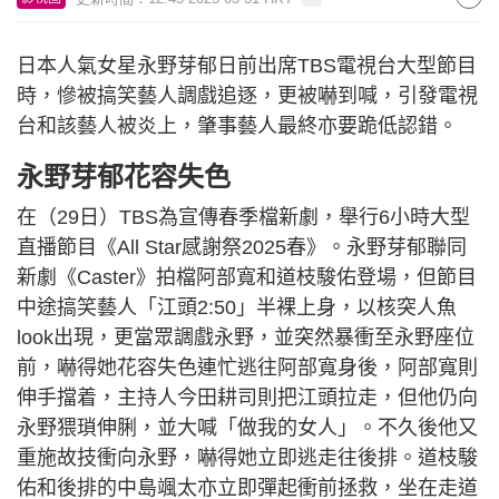
日本人氣女星永野芽郁日前出席TBS電視台大型節目
時，慘被搞笑藝人調戲追逐，更被嚇到喊，引發電視
台和該藝人被炎上，肇事藝人最終亦要跪低認錯。
永野芽郁花容失色
在（29日）TBS為宣傳春季檔新劇，舉行6小時大型
直播節目《All Star感謝祭2025春》。永野芽郁聯同
新劇《Caster》拍檔阿部寬和道枝駿佑登場，但節目
中途搞笑藝人「江頭2:50」半裸上身，以核突人魚
look出現，更當眾調戲永野，並突然暴衝至永野座位
前，嚇得她花容失色連忙逃往阿部寬身後，阿部寬則
伸手擋着，主持人今田耕司則把江頭拉走，但他仍向
永野猥瑣伸脷，並大喊「做我的女人」。不久後他又
重施故技衝向永野，嚇得她立即逃走往後排。道枝駿
佑和後排的中島颯太亦立即彈起衝前拯救，坐在走道