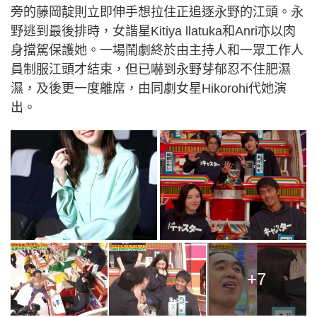
旁的藤岡靛則立即伸手想拉住正追逐永野的江頭。永
野逃到最後排時，女諧星Kitiya llatuka和Anri亦以肉
身擋駕保護她。一場鬧劇終於由主持人和一眾工作人
員制服江頭才結束，但已嚇到永野芽郁忍不住肥濕
濕，及後更一度離席，由同劇女星Hikorohi代她演
出。
+7