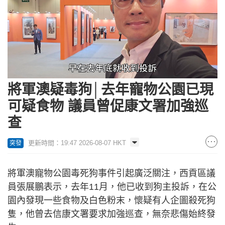
Loaded
:
Unmute
55.37%
將軍澳疑毒狗│去年寵物公園已現
可疑食物 議員曾促康文署加強巡
查
更新時間：19:47 2026-08-07 HKT
突發
將軍澳寵物公園毒死狗事件引起廣泛關注，西貢區議
員張展鵬表示，去年11月，他已收到狗主投訴，在公
園內發現一些食物及白色粉末，懷疑有人企圖殺死狗
隻，他曾去信康文署要求加強巡查，無奈悲傷始終發