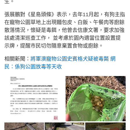
生。
張展鵬對《星島頭條》表示，去年11月起，有狗主指
在寵物公園草地上出現麵包皮、白飯、午餐肉等廚餘
散落情況，懷疑是毒餌，他曾去信康文署，要求加強
該處清潔巡查工作， 並考慮於園內適當位置設置提
示牌，提醒市民切勿隨意棄置食物或廚餘。
相關新聞：
將軍澳寵物公園史賓格犬疑被毒斃 網
民：係狗公園放毒等天收