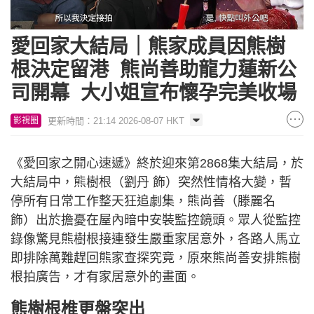
愛回家大結局｜熊家成員因熊樹
根決定留港 熊尚善助龍力蓮新公
司開幕 大小姐宣布懷孕完美收場
更新時間：21:14 2026-08-07 HKT
影視圈
《愛回家之開心速遞》終於迎來第2868集大結局，於
大結局中，熊樹根（劉丹 飾）突然性情格大變，暫
停所有日常工作整天狂追劇集，熊尚善（滕麗名
飾）出於擔憂在屋內暗中安裝監控鏡頭。眾人從監控
錄像驚見熊樹根接連發生嚴重家居意外，各路人馬立
即排除萬難趕回熊家查探究竟，原來熊尚善安排熊樹
根拍廣告，才有家居意外的畫面。
熊樹根椎更盤突出