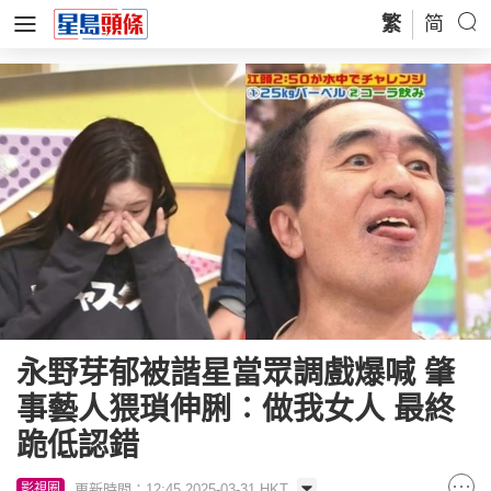
繁
简
永野芽郁被諧星當眾調戲爆喊 肇
事藝人猥瑣伸脷︰做我女人 最終
跪低認錯
更新時間：12:45 2025-03-31 HKT
影視圈