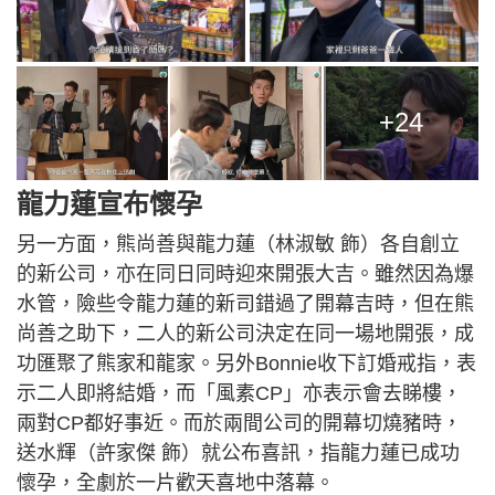
+24
龍力蓮宣布懷孕
另一方面，熊尚善與龍力蓮（林淑敏 飾）各自創立
的新公司，亦在同日同時迎來開張大吉。雖然因為爆
水管，險些令龍力蓮的新司錯過了開幕吉時，但在熊
尚善之助下，二人的新公司決定在同一場地開張，成
功匯聚了熊家和龍家。另外Bonnie收下訂婚戒指，表
示二人即將結婚，而「風素CP」亦表示會去睇樓，
兩對CP都好事近。而於兩間公司的開幕切燒豬時，
送水輝（許家傑 飾）就公布喜訊，指龍力蓮已成功
懷孕，全劇於一片歡天喜地中落幕。