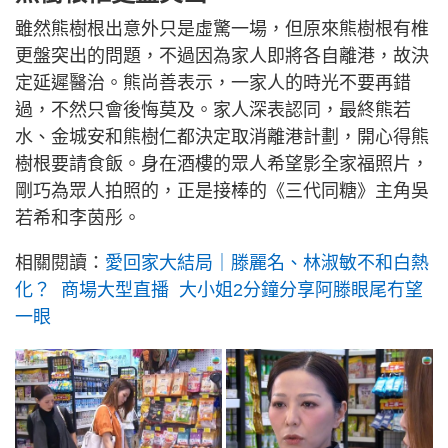
雖然熊樹根出意外只是虛驚一場，但原來熊樹根有椎
更盤突出的問題，不過因為家人即將各自離港，故決
定延遲醫治。熊尚善表示，一家人的時光不要再錯
過，不然只會後悔莫及。家人深表認同，最終熊若
水、金城安和熊樹仁都決定取消離港計劃，開心得熊
樹根要請食飯。身在酒樓的眾人希望影全家福照片，
剛巧為眾人拍照的，正是接棒的《三代同糖》主角吳
若希和李茵彤。
相關閱讀：
愛回家大結局｜滕麗名、林淑敏不和白熱
化？ 商場大型直播 大小姐2分鐘分享阿滕眼尾冇望
一眼