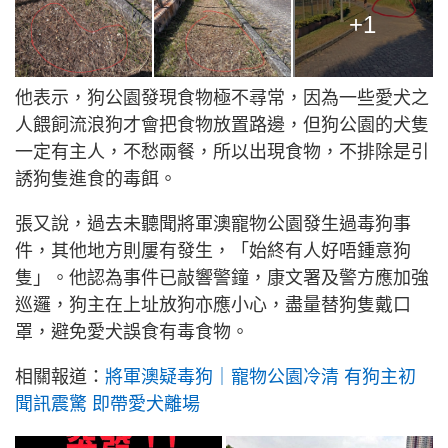
+1
他表示，狗公園發現食物極不尋常，因為一些愛犬之
人餵飼流浪狗才會把食物放置路邊，但狗公園的犬隻
一定有主人，不愁兩餐，所以出現食物，不排除是引
誘狗隻進食的毒餌。
張又說，過去未聽聞將軍澳寵物公園發生過毒狗事
件，其他地方則屢有發生，「始終有人好唔鍾意狗
隻」。他認為事件已敲響警鐘，康文署及警方應加強
巡邏，狗主在上址放狗亦應小心，盡量替狗隻戴口
罩，避免愛犬誤食有毒食物。
相關報道：
將軍澳疑毒狗｜寵物公園冷清 有狗主初
聞訊震驚 即帶愛犬離場