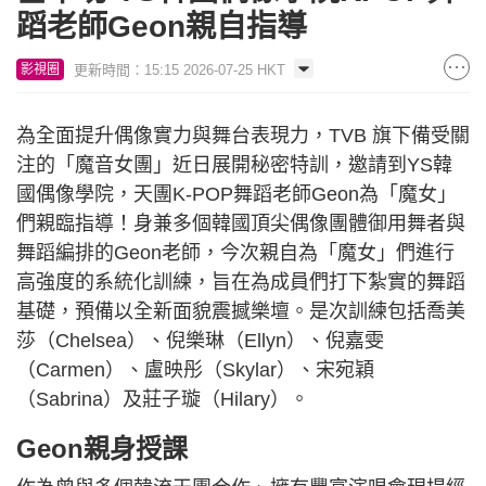
蹈老師Geon親自指導
更新時間：15:15 2026-07-25 HKT
影視圈
為全面提升偶像實力與舞台表現力，TVB 旗下備受關
注的「魔音女團」近日展開秘密特訓，邀請到YS韓
國偶像學院，天團K-POP舞蹈老師Geon為「魔女」
們親臨指導！身兼多個韓國頂尖偶像團體御用舞者與
舞蹈編排的Geon老師，今次親自為「魔女」們進行
高強度的系統化訓練，旨在為成員們打下紮實的舞蹈
基礎，預備以全新面貌震撼樂壇。是次訓練包括喬美
莎（Chelsea）、倪樂琳（Ellyn）、倪嘉雯
（Carmen）、盧映彤（Skylar）、宋宛穎
（Sabrina）及莊子璇（Hilary）。
Geon親身授課