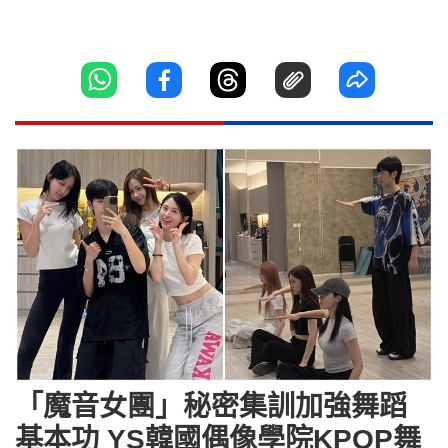
「魔音女團」秘密集訓加強舞蹈
基本功 YS韓國偶像學院KPOP舞