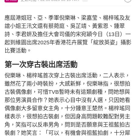
應屆港姐冠、亞、季軍倪樂琳、梁嘉莹、楊梓瑤及友
誼小姐王汛文還有蔡菀庭、吳芷靖、黃紫恩、鍾翠
詩、李君妍及擔任大會司儀的宋宛穎今日（13日）一
起到維園出席2025年香港花卉展覽「綻放英姿」攝影
比賽活動。
第一次穿古裝出席活動
倪樂琳、楊梓瑤首次穿上古裝出席活動，二人表示，
雖然花了兩小時裝扮，大感新鮮，倪樂琳指，很想拍
古裝偶像劇，可惜TVB暫時未有這類劇種，問她想與
那位男演員合作？她表示心目中沒有人選，只因她看
偶像劇大多留意女主角，十分鍾意王楚然。楊梓瑤同
樣表示，很想拍古裝劇，但因身高問題較難配對男主
角，笑指可以反串男角，問到是否願意與王祖藍拍古
裝劇？她笑言：「可以，有機會與祖藍拍劇，十分犀