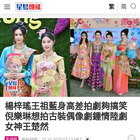
繁
简
楊梓瑤王祖藍身高差拍劇夠搞笑
倪樂琳想拍古裝偶像劇鍾情陸劇
女神王楚然
更新時間：22:16 2025-03-13 HKT
影視圈