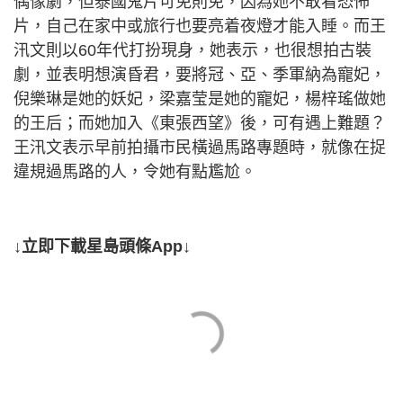
偶像劇，但泰國鬼片可免則免，因為她不敢看恐怖
片，自己在家中或旅行也要亮着夜燈才能入睡。而王
汛文則以60年代打扮現身，她表示，也很想拍古裝
劇，並表明想演昏君，要將冠、亞、季軍納為寵妃，
倪樂琳是她的妖妃，梁嘉莹是她的寵妃，楊梓瑤做她
的王后；而她加入《東張西望》後，可有遇上難題？
王汛文表示早前拍攝市民橫過馬路專題時，就像在捉
違規過馬路的人，令她有點尷尬。
↓立即下載星島頭條App↓