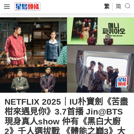
繁
简
NETFLIX 2025｜IU朴寶劍《苦盡
柑來遇見你》3.7首播 Jin@BTS
現身真人show 仲有《黑白大廚
2》千人選拔戰 《體能之巔3》大