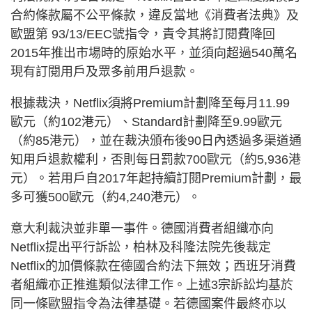
合約條款屬不公平條款，違反當地《消費者法典》及
歐盟第 93/13/EEC號指令，責令其將訂閱費降回
2015年推出市場時的原始水平，並須向超過540萬名
現有訂閱用戶及眾多前用戶退款。
根據裁決，Netflix須將Premium計劃降至每月11.99
歐元（約102港元）、Standard計劃降至9.99歐元
（約85港元），並在裁決頒布後90日內透過多渠道通
知用戶退款權利，否則每日罰款700歐元（約5,936港
元）。若用戶自2017年起持續訂閱Premium計劃，最
多可獲500歐元（約4,240港元）。
意大利裁決並非單一事件。德國消費者組織亦向
Netflix提出平行訴訟，柏林及科隆法院先後裁定
Netflix的加價條款在德國合約法下無效；西班牙消費
者組織亦正推進類似法律工作。上述3宗訴訟均基於
同一條歐盟指令為法律基礎。若德國案件最終亦以