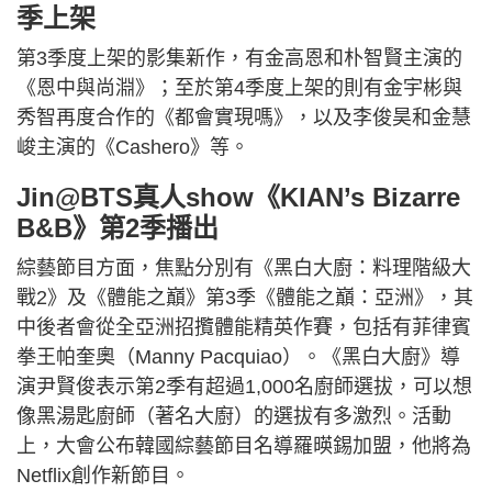
季上架
第3季度上架的影集新作，有金高恩和朴智賢主演的
《恩中與尚淵》；至於第4季度上架的則有金宇彬與
秀智再度合作的《都會實現嗎》，以及李俊昊和金慧
峻主演的《Cashero》等。
Jin@BTS真人show《KIAN’s Bizarre
B&B》第2季播出
綜藝節目方面，焦點分別有《黑白大廚：料理階級大
戰2》及《體能之巔》第3季《體能之巔：亞洲》，其
中後者會從全亞洲招攬體能精英作賽，包括有菲律賓
拳王帕奎奧（Manny Pacquiao）。《黑白大廚》導
演尹賢俊表示第2季有超過1,000名廚師選拔，可以想
像黑湯匙廚師（著名大廚）的選拔有多激烈。活動
上，大會公布韓國綜藝節目名導羅暎錫加盟，他將為
Netflix創作新節目。