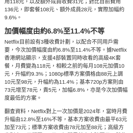
用118元，以及額外成員收費31元；對比目前費用
136元，即套餐108元、額外成員28元，實際加幅約
9.6%。
加價幅度由約6.8%至11.4%不等
Netflix目前設有3種收費計劃，以配合不同用戶需
要，今次加價幅度由約6.8%至11.4%不等。據Netflix
香港網站顯示，支援4部裝置同時收看的高級4K套
餐，月費變為118元，相較之前的每月108元加價10
元，升幅約9.3%；1080p標準方案價格由88元上調
10元至98元，升幅約為11.4%；基本720p方案則由
73元增至78元，貴5元，加幅6.8%，亦是今次加價幅
度最低的方案。
翻查資料，Netflix對上一次加價是2024年，當時月費
升幅由12.8%至16%不等，基本方案收費由最平63元
加至73元；標準方案收費由78元加至88元；高級方