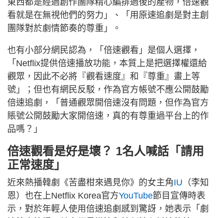
東西都是經過創作團隊精心編排過後的產物，倍速觀
看就是在無視他們的努力」、「用原速追劇是對主創
團隊對於劇情節奏的尊重」。
也有小部分網民認為，「倍速觀看」是個人選擇，
「Netflix提供倍速播放功能，本質上是把選擇權還給
觀眾，因此不必將『觀看速度』和『尊重』畫上等
號」；但也有網民反駁，作為官方帳號不應公開鼓勵
倍速追劇，「普通觀眾開倍速沒有問題，但作為官方
賬號公開鼓勵大家開倍速，真的有尊重過平台上的作
品嗎？」
倍速觀看是好是壞？ 1名人喊話「請用
正常速度」
近來熱播韓劇《苦盡柑來遇見你》的女主角
IU
（李知
恩）也在上Netflix Korea官方
YouTube
節目宣傳時表
示，對於年輕人使用倍速追劇感到驚訝，她表示「劇