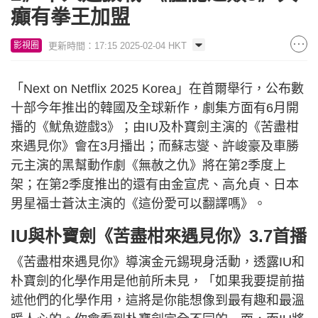
癲有拳王加盟
更新時間：17:15 2025-02-04 HKT
影視圈
「Next on Netflix 2025 Korea」在首爾舉行，公布數
十部今年推出的韓國及全球新作，劇集方面有6月開
播的《魷魚遊戲3》；由IU及朴寶劍主演的《苦盡柑
來遇見你》會在3月播出；而蘇志燮、許峻豪及車勝
元主演的黑幫動作劇《無赦之仇》將在第2季度上
架；在第2季度推出的還有由金宣虎、高允貞、日本
男星福士蒼汰主演的《這份愛可以翻譯嗎》。
IU與朴寶劍《苦盡柑來遇見你》3.7首播
《苦盡柑來遇見你》導演金元錫現身活動，透露IU和
朴寶劍的化學作用是他前所未見，「如果我要提前描
述他們的化學作用，這將是你能想像到最有趣和最溫