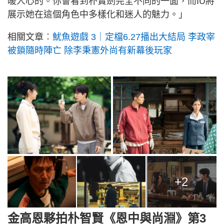
暖人心的。你會看到朴寶劍完全不同的一面，而IU將
展示她在這個角色中多樣化和迷人的魅力。」
相關文章︰
魷魚遊戲 3｜定檔6.27播出大結局 李政宰
被鎖隨時陣亡 除李秉憲外尚有新幕後玩家
+2
金高恩夥拍朴智賢《恩中與尚淵》第3