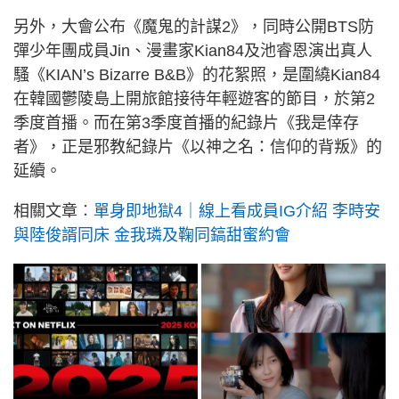
另外，大會公布《魔鬼的計謀2》，同時公開BTS防
彈少年團成員Jin、漫畫家Kian84及池睿恩演出真人
騷《KIAN’s Bizarre B&B》的花絮照，是圍繞Kian84
在韓國鬱陵島上開旅館接待年輕遊客的節目，於第2
季度首播。而在第3季度首播的紀錄片《我是倖存
者》，正是邪教紀錄片《以神之名：信仰的背叛》的
延續。
相關文章︰
單身即地獄4｜線上看成員IG介紹 李時安
與陸俊諝同床 金我璘及鞠同鎬甜蜜約會