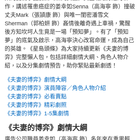
作，講述罹患癌症的姜幸如Senna（高海寧 飾）撞破
丈夫Mark（張頴康 飾）與唯一閨密潘雪文
Sherman（郭柏妍 飾）姦情後離奇遇上車禍，驚醒
後方知坎坷人生竟是一場「預知夢」。有了「預知
夢」的底氣及啟示，高海寧決心改寫命運，成為自己
的英雄。《星島頭條》為大家持續更新《夫妻的博
弈》完整懶人包，包括詳細劇情大綱、角色人物介
紹，以及分集劇情預告，助你緊貼最新劇透！
《夫妻的博弈》劇情大綱
《夫妻的博弈》演員陣容／角色人物介紹
《夫妻的博弈》必看賣點
《夫妻的博弈》精彩劇照
《夫妻的博弈》1-5集劇情
《夫妻的博弈》劇情大綱
廣告公司職員姜幸如（高海寧 飾）多年來在重男輕