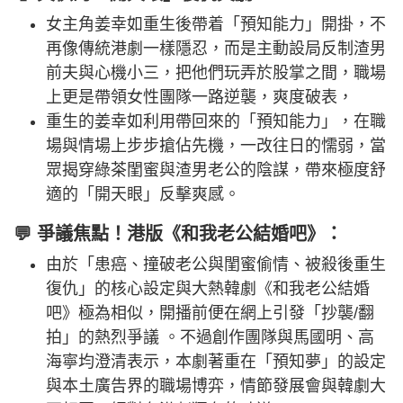
女主角姜幸如重生後帶着「預知能力」開掛，不
再像傳統港劇一樣隱忍，而是主動設局反制渣男
前夫與心機小三，把他們玩弄於股掌之間，職場
上更是帶領女性團隊一路逆襲，爽度破表，
重生的姜幸如利用帶回來的「預知能力」，在職
場與情場上步步搶佔先機，一改往日的懦弱，當
眾揭穿綠茶閨蜜與渣男老公的陰謀，帶來極度舒
適的「開天眼」反擊爽感。
💬 爭議焦點！港版《和我老公結婚吧》：
由於「患癌、撞破老公與閨蜜偷情、被殺後重生
復仇」的核心設定與大熱韓劇《和我老公結婚
吧》極為相似，開播前便在網上引發「抄襲/翻
拍」的熱烈爭議 。不過創作團隊與馬國明、高
海寧均澄清表示，本劇著重在「預知夢」的設定
與本土廣告界的職場博弈，情節發展會與韓劇大