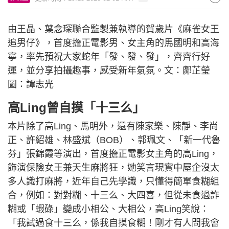
由王晶、葉念琛聯合監製兼執導的賀歲片《麻雀女王
追男仔》，首度擔正電影男、女主角的馬國明和高海
寧，率先預祝大家蛇年「發、發、發」，齊齊行好
運，並分享拍攝趣事，感受新年氣氛。文：鄺芷瑩
圖：譚志光
高Ling曾自摸「十三么」
本片除了高Ling、馬明外，還有陳家樂、陳靜、李尚
正、許紹雄、林盛斌（BOB）、郭珮文、「新一代魯
芬」張錦霞等演出，首度擔正電影女主角的高Ling，
飾演保險女王兼天生麻將狂，她笑言現實中屋企沒太
多人識打麻將，近年自己先學識，只懂得簡單食糊組
合，例如：對對糊、十三么、大四喜，但從未食過詐
糊或「蝦碌」變成小相公、大相公，高Ling笑說：
「我試過食十三么，係我自摸食糊！剛才有人問我會