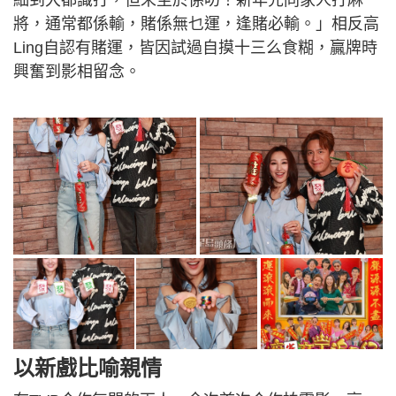
細到大都識打，但未至於係叻！新年先同家人打麻
將，通常都係輸，賭係無乜運，逢賭必輸。」相反高
Ling自認有賭運，皆因試過自摸十三么食糊，贏牌時
興奮到影相留念。
以新戲比喻親情