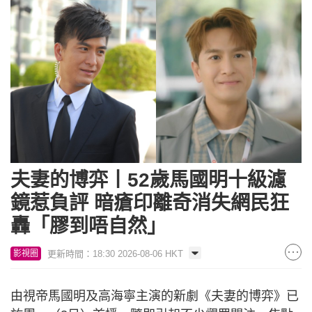
夫妻的博弈丨52歲馬國明十級濾
鏡惹負評 暗瘡印離奇消失網民狂
轟「膠到唔自然」
更新時間：18:30 2026-08-06 HKT
影視圈
由視帝馬國明及高海寧主演的新劇《夫妻的博弈》已