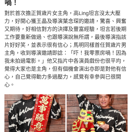
喎！
對於首次擔正賀歲片女主角，高Ling坦言沒太大壓
力，好開心獲王晶及導演葉念琛的邀請，驚喜、興奮
又期待，好相信對方的決擇及豐富經驗，坦言若後期
工作要重新做過、也跟導演說無所謂，最後導演指該
片好好笑，並表示很有信心；馬明同樣首任賀歲片男
主角，收到導演邀請即諗：「吓！我零票房喎！因為
我未拍過電影。」他又指片中各演員戲份也很平均，
覺得大家也是主角，但有個機會演出亦即是對他有信
心，自己覺得動力多過壓力，感覺有幸參與已很開
心。