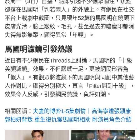
於周一（3日）首播，隨即引起不少觀眾關注，焦點
卻落在馬國明「判若兩人」的外貌上。有網民在社交
平台上載劇中截圖，只見現年52歲的馬國明在鏡頭下
皮膚光滑，臉上皺紋、毛孔，甚至過去的暗瘡印都消
失得無影無蹤，顯得異常「年輕」。
馬國明濾鏡引發熱議
近日有不少網民在Threads上討論，馬國明的「十級
美顏濾鏡」效果，不但膠感十足，更被網民形容為
「假人」。有觀眾將濾鏡下的馬國明與同劇中其他藝
人作對比，顯得分別極大，直言「Filter開到十級」，
效果令人反感，引發網民熱議，負評如潮。
相關閱讀：
夫妻的博弈1-5集劇情｜高海寧遭張頴康
郭柏妍背叛 重生復仇獲馬國明相助 附演員角色介紹