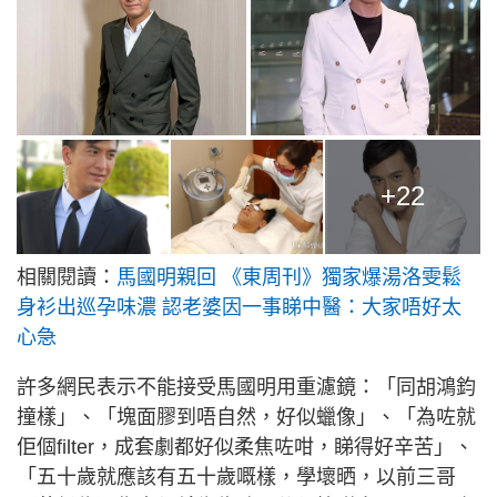
+22
相關閱讀：
馬國明親回 《東周刊》獨家爆湯洛雯鬆
身衫出巡孕味濃 認老婆因一事睇中醫：大家唔好太
心急
許多網民表示不能接受馬國明用重濾鏡：「同胡鴻鈞
撞樣」、「塊面膠到唔自然，好似蠟像」、「為咗就
佢個filter，成套劇都好似柔焦咗咁，睇得好辛苦」、
「五十歲就應該有五十歲嘅樣，學壞晒，以前三哥