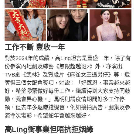
工作不斷 豐收一年
對於2024年的成績，高Ling坦言是豐盛一年，除了有
份參演內地劇及綜藝《無限超越班2》外，亦演出
TVB劇《武林》及賀歲片《麻雀女王追男仔》等，還
奪得三個女配角獎項，她說：「好感恩，事業越來越
好，希望嚟緊做好每份工作，繼續得到大家支持同鼓
勵，我會畀心機。」馬明則謂疫情期間好多工作停
頓，但去年多返賺錢機會，例如接拍廣告、劇集及參
演今次電影，希望蛇年會越來越好。
高Ling衝事業但唔抗拒姻緣