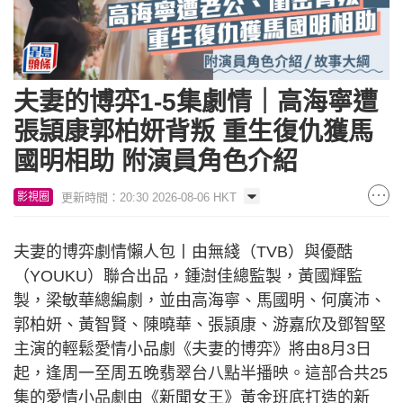
夫妻的博弈1-5集劇情｜高海寧遭
張頴康郭柏妍背叛 重生復仇獲馬
國明相助 附演員角色介紹
更新時間：20:30 2026-08-06 HKT
影視圈
夫妻的博弈劇情懶人包丨由無綫（TVB）與優酷
（YOUKU）聯合出品，鍾澍佳總監製，黃國輝監
製，梁敏華總編劇，並由高海寧、馬國明、何廣沛、
郭柏妍、黃智賢、陳曉華、張頴康、游嘉欣及鄧智堅
主演的輕鬆愛情小品劇《夫妻的博弈》將由8月3日
起，逢周一至周五晚翡翠台八點半播映。這部合共25
集的愛情小品劇由《新聞女王》黃金班底打造的新