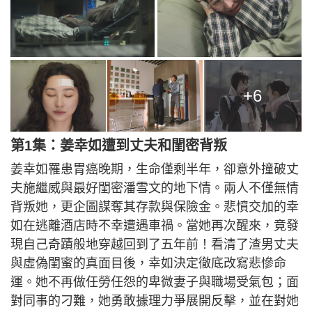
+6
第1集：姜幸如遭到丈夫和閨密背叛
姜幸如罹患胃癌晚期，生命僅剩半年，卻意外撞破丈
夫施繼威與最好閨密潘雪文的地下情。兩人不僅無情
背叛她，更企圖謀奪其存款與保險金。悲憤交加的幸
如在逃離酒店時不幸遭遇車禍。當她再次醒來，竟發
現自己奇蹟般地穿越回到了五年前！看清了渣男丈夫
與虛偽閨蜜的真面目後，幸如決定徹底改寫悲慘命
運。她不再做任勞任怨的卑微妻子與職場受氣包；面
對同事的刁難，她勇敢據理力爭展開反擊，並在對她