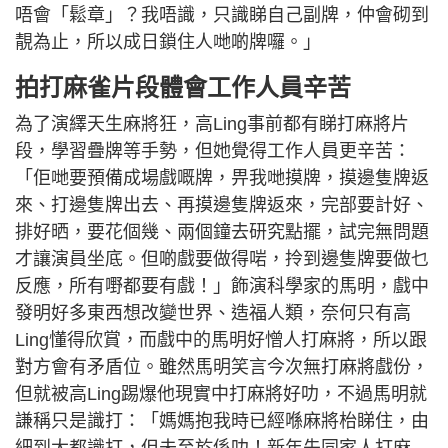
唔會「鬆章」？我唔識，只識睇自己副牌，仲會砌到
靚為止，所以成日鎖住人哋啲牌囉。」
拍打麻雀片段體會工作人員辛苦
為了演繹天生麻將狂，高Ling事前都有睇打麻將片
段，學習疊牌等手勢，但她覺得工作人員更辛苦：
「佢哋要預備成場戲嘅牌，畀我哋摸牌，摸邊隻牌返
來、打邊隻牌出去、再摸邊隻牌返來，完部要計好、
排好晒，要花個幾、兩個鐘去研究點擺，試完無問題
才讓演員坐底。但啲戲要做得啱，拎到邊隻牌要做乜
反應，所有嘢都要有戲！」飾演科學家的馬明，戲中
發明好多東西想改變世界、造福人類，奈何只有高
Ling懂得欣賞，而戲中的馬明好憎人打麻將，所以跟
對方會有矛盾位。雖然馬明笑言今次無打麻將戲份，
但就被高Ling踢爆他現實中打麻將好叻，不過馬明就
謙稱只是識打：「媽媽抱我時已經喺麻將枱睇住，由