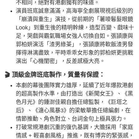
不相同，絕對有港劇獨有的味道。
演員班底誠意滿滿，高海寧全劇展現視后級別的
「崩潰與重生」演技，從前期的「薯嘜鬈髮眼鏡
Look」到重生後的精明幹練，造型百變、戲味十
足，哭戲與霸氣職場女強人切換自如。張頴康與
郭柏妍演活「渣男綠茶」，張頴康將軟飯渣男發
揮得淋漓盡致，平時乖乖女形象的郭柏妍更挑戰
演出「心機閨密」，反差感極大亮。
🎬 頂級金牌班底製作，質量有保證：
本劇的幕後團隊實力雄厚，延續了近年爆款港劇
的超高製作水準，由打造出《新聞女王》、《黑
色月光》的鍾澍佳親自擔任總監製，《巨塔之
后》、《溏心風暴3》的梁敏華擔任總編劇，在
情節推動、角色對立、台詞金句上極具張力。
打破常規港劇沉重的復仇基調，大膽採用「家庭
情感 + 輕喜劇風格」推進，既有博弈的緊張感，