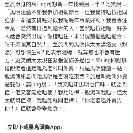
至於單身的高Ling可想新一年找到另一半？她笑說：
「馬明建議不如我參加相親節目，但我覺得唔抗拒同
強求，命運安排咗好似我呢幾年事業好勁，我會專注
事業，若然有日遇到適合的人，當然唔抗拒啦！好多
人話會突然出現、你擋唔住，未出現前搵極唔適合，
咁不如順其自然！」至於問到馬明與太太湯洛雯（靚
湯）可想快生B？他表示隨緣，就算無也不會有壓
力，更笑謂太太現在緊張愛貓多過他。高Ling即踢爆
指靚湯會遠距離為老公叫外賣，試過馬明變瘦一點，
靚湯傳訊息問她馬明是否沒吃東西？於是叫她叫外賣
點雙份，高Ling說：「我又唔知馬明乜口味，就要問
佢，佢又客氣話唔使！我話唔得，靚湯叫我嗌，佢太
太就幫佢揀，我嗌完就同佢講：『你老婆嗌外賣畀
你！』佢就會乖乖地食。」
↓立即下載星島頭條App↓