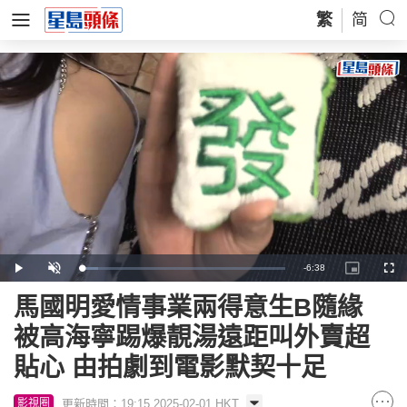
繁
简
Remaining
-
6:38
Loaded
:
Play
Unmute
Picture-
Full
7.87%
in-
Picture
Time
馬國明愛情事業兩得意生B隨緣
被高海寧踢爆靚湯遠距叫外賣超
貼心 由拍劇到電影默契十足
更新時間：19:15 2025-02-01 HKT
影視圈