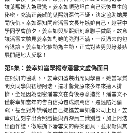
讓葉熙妍大為震驚。姜幸如順勢坦白自己死後重生的
秘密，充滿正義感的葉熙妍深信不疑，決定協助她展
開復仇。幸如深知閨密潘雪文長年嫉妒自己，趁著中
學同學會前夕，姜幸如與葉熙妍刻意聯手做戲，故意
讓潘雪文聽見姜幸如對她的強烈不滿，一反過去的包
容退讓。姜幸如化被動為主動，正式對渣男與綠茶婊
展開絕地大反擊！
第5集：姜幸如當眾揭穿潘雪文虛偽面目
在熙妍的協助下，姜幸如盛裝出席同學會。她當眾質
問女同學與初戀阿浩，這才驚覺原來多年來遭人排
擠，全是因為閨密潘雪文在背後惡意造謠！潘雪文不
僅將幸如當年的告白信掉包成謾罵信，還誣陷她偷
竊，甚至對外謊稱是自己提攜姜幸如進公司上班。姜
幸如立刻拿出合照證據與資深員工識別證，加上阿浩
出面作證，徹底撕下潘雪文的綠茶面具，並果斷與其