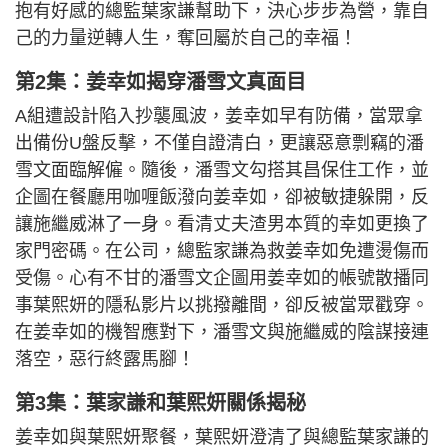
抱有好感的總監葉家謙幫助下，決心步步為營，靠自
己的力量逆轉人生，奪回屬於自己的幸福！
第2集：姜幸如揭穿潘雪文真面目
A組遭設計陷入抄襲風波，姜幸如早有防備，當眾拿
出備份U盤反擊，不僅自證清白，更讓惡意剽竊的潘
雪文面臨解僱。隨後，潘雪文勾搭其昌保住工作，並
企圖在餐廳用咖喱飯潑向姜幸如，卻被敏捷躲開，反
讓施繼威淋了一身。看清丈夫渣男本質的幸如更換了
家門密碼。在公司，總監家謙為救姜幸如免遭燙傷而
受傷。心有不甘的潘雪文企圖用姜幸如的帳號散播同
事葉熙妍的隱私影片以挑撥離間，卻反被當眾戳穿。
在姜幸如的機智應對下，潘雪文與施繼威的陰謀接連
落空，惡行終露馬腳！
第3集：葉家謙和葉熙妍關係揭秘
姜幸如與葉熙妍聚餐，葉熙妍澄清了與總監葉家謙的