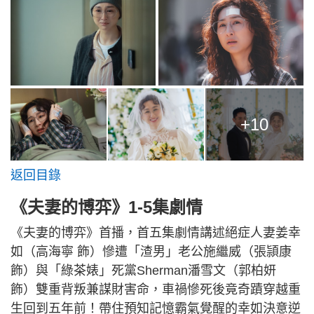
+10
返回目錄
《夫妻的博弈》1-5集劇情
《夫妻的博弈》首播，首五集劇情講述絕症人妻姜幸
如（高海寧 飾）慘遭「渣男」老公施繼威（張頴康
飾）與「綠茶婊」死黨Sherman潘雪文（郭柏妍
飾）雙重背叛兼謀財害命，車禍慘死後竟奇蹟穿越重
生回到五年前！帶住預知記憶霸氣覺醒的幸如決意逆