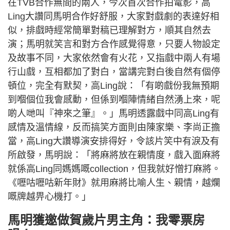
在TVB合作無間的兩人，今次首次合作拍電影，高
Ling大讚同馬明合作好舒服，大家對戲劇的表達好相
似，排戲時經常簡單對稿已理解對方，順其自然去
演；馬明就笑言和對方合作感覺得意，只要人物設定
及故事不同，大家依然會有火花，又指戲中兩人有場
行山戲，互相都加了對白，當講完對白後自然有個停
頓位，完全有默契，高Ling說：「有啲戲份我無預期
到嗰個位我會感動，但係到嗰陣情緒自然湧上來，呢
啲人哋叫『神來之筆』。」馬明透露戲中同高Ling有
感情及溫情線，反而搞笑方面則由陳家樂、李尚正擔
當，高Ling大讚導演安排得好，令該片笑中有淚及有
所啟發，馬明說：「將麻將放在親情度，戲入面麻將
就係高Ling同媽媽嘅collection，但我就好憎打麻將。
《嚦咕嚦咕新年財》就用麻將比喻人生、親情，越爛
嘅牌越畀心機打。」
馬明獲邀做賀歲片男主角：我零票房