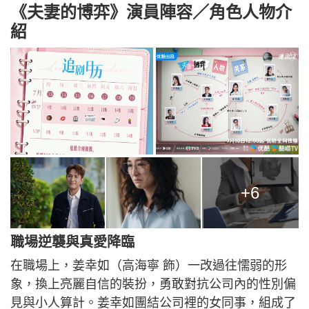
《夫妻的博弈》演員陣容／角色人物介
紹
+6
職場逆襲與真愛降臨
在職場上，姜幸如（高海寧 飾）一改過往懦弱的形
象，換上亮麗自信的裝扮，勇敢對抗公司內的性別偏
見與小人算計。姜幸如團結公司裡的女同事，組成了