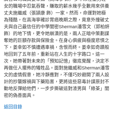
女的職場中忍氣吞聲，賺取的薪水幾乎全數用來供養
丈夫施繼威（張頴康 飾）一家。然而，命運對她極
為殘酷，在高海寧確診胃癌晚期之際，竟意外撞破丈
夫與自己最信任的中學閨密Sherman潘雪文（郭柏妍
飾）的地下情，更令她崩潰的是，兩人正暗中策劃謀
奪她的巨額存款與保險金。在身心俱疲與極度悲憤之
下，姜幸如不慎遭遇車禍，含恨而終。姜幸如奇蹟般
地回到了五年前，重新站在人生的十字路口。這一
次，她帶著對未來的「預知記憶」徹底覺醒，決定不
再做任人擺佈的犧牲品。面對施繼威和Sherman潘雪
文的虛情假意，她冷靜應對，不僅巧妙避開了兩人設
計的抄襲嫁禍與下藥陷害，更將這些惡毒計謀原封不
動地反彈給他們，一步步撕破這對渣男與「綠茶」閨
密的偽善面具。
返回目錄