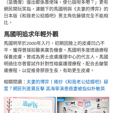
（苗僑偉）復出都係靠佬味，使乜搞咁多嘢？」更有
網民開玩笑指，濾鏡下的馬國明與《夫妻的博弈》的
日本版《和我老公結婚吧》男主角佐藤健完全不能相
比。
馬國明追求年輕外觀
馬國明早於2000年入行，初期因臉上的皮膚凹凸不
平，獲得曾接拍醫美廣告機會。馬國明多度透過療程
保養皮膚，曾成為男士皮膚護理中心的代言人。馬國
明過往亦曾嘗試作針對性暗瘡護理療程，配合去皺緊
膚療程，以促進骨膠原生長，有助更生皮膚。
相關閱讀：
夫妻的博弈丨捲抄《和我老公結婚吧》疑
雲？網民列差異反擊 高海寧演患癌妻被指似朴敏英