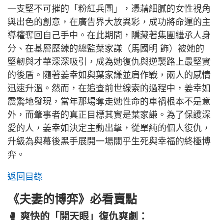
一支堅不可摧的「粉紅兵團」，憑藉細膩的女性視角
與出色的創意，在廣告界大放異彩，成功將命運的主
導權奪回自己手中。在此期間，隱藏著集團繼承人身
分、在基層歷練的總監葉家謙（馬國明 飾）被她的
堅韌與才華深深吸引，成為她復仇與逆襲路上最堅實
的後盾。隨著姜幸如與葉家謙並肩作戰，兩人的感情
迅速升溫。然而，在追查前世線索的過程中，姜幸如
震驚地發現，當年那場奪走她性命的車禍根本不是意
外，而肇事者的真正目標其實是葉家謙。為了保護深
愛的人，姜幸如決定主動出擊，從單純的個人復仇，
升級為與幕後黑手展開一場關乎生死與幸福的終極博
弈。
返回目錄
《夫妻的博弈》必看賣點
🥊 爽快的「開天眼」復仇爽劇：