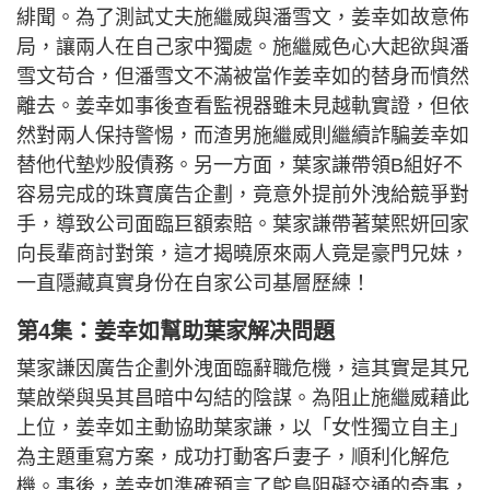
緋聞。為了測試丈夫施繼威與潘雪文，姜幸如故意佈
局，讓兩人在自己家中獨處。施繼威色心大起欲與潘
雪文苟合，但潘雪文不滿被當作姜幸如的替身而憤然
離去。姜幸如事後查看監視器雖未見越軌實證，但依
然對兩人保持警惕，而渣男施繼威則繼續詐騙姜幸如
替他代墊炒股債務。另一方面，葉家謙帶領B組好不
容易完成的珠寶廣告企劃，竟意外提前外洩給競爭對
手，導致公司面臨巨額索賠。葉家謙帶著葉熙妍回家
向長輩商討對策，這才揭曉原來兩人竟是豪門兄妹，
一直隱藏真實身份在自家公司基層歷練！
第4集：姜幸如幫助葉家解决問題
葉家謙因廣告企劃外洩面臨辭職危機，這其實是其兄
葉啟榮與吳其昌暗中勾結的陰謀。為阻止施繼威藉此
上位，姜幸如主動協助葉家謙，以「女性獨立自主」
為主題重寫方案，成功打動客戶妻子，順利化解危
機。事後，姜幸如準確預言了鴕鳥阻礙交通的奇事，