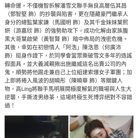
轉命運，不僅機智拆解潘雪文聯手無良高層伍其昌
（鄧智堅 飾）的抄襲與陷害，更在隱藏豪門繼承人
身分的總監葉家謙（馬國明 飾）及其千金妹妹葉熙
妍（游嘉欣 飾）的強勢助攻下，成功化解由家族腹
黑大哥葉啟榮（黃智賢 飾）暗中佈局的洩密危機。
其後，幸如在初戀情人「阿浩」陳浩恩（何廣沛
飾）挺身作證下，於同學會當眾撕破雪文多年的造謠
假面具，並大義滅親揪出施繼威這名出賣公司的內
鬼，順勢將他踢走兼自己上位組建索爆女子軍團；加
上即將捲入風波的胡曉彤（陳曉華 飾）等關鍵人
物，高Ling將聯手馬明展開極度解氣的職場與人生大
逆襲，手撕渣男綠茶，這場終極生死博弈絕對不容錯
過！