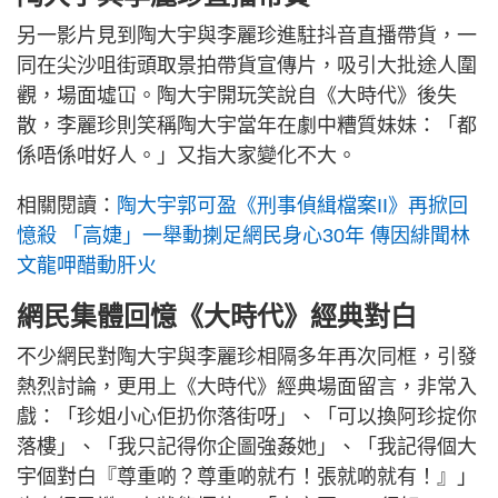
另一影片見到陶大宇與李麗珍進駐抖音直播帶貨，一
同在尖沙咀街頭取景拍帶貨宣傳片，吸引大批途人圍
觀，場面墟冚。陶大宇開玩笑說自《大時代》後失
散，李麗珍則笑稱陶大宇當年在劇中糟質妹妹：「都
係唔係咁好人。」又指大家變化不大。
相關閱讀：
陶大宇郭可盈《刑事偵緝檔案II》再掀回
憶殺 「高婕」一舉動揦足網民身心30年 傳因緋聞林
文龍呷醋動肝火
網民集體回憶《大時代》經典對白
不少網民對陶大宇與李麗珍相隔多年再次同框，引發
熱烈討論，更用上《大時代》經典場面留言，非常入
戲：「珍姐小心佢扔你落街呀」、「可以換阿珍掟你
落樓」、「我只記得你企圖強姦她」、「我記得個大
宇個對白『尊重啲？尊重啲就冇！張就啲就有！』」