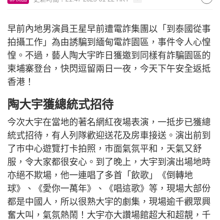
早前內地男演員王星早前遭電詐集團以「到泰國從事
拍攝工作」為由誘騙到緬甸電詐園區，事件令人心惶
惶。不過，藝人陶大宇昨日獲邀到同樣有詐騙園區的
柬埔寨登台，快閃逗留兩日一夜，今天下午安全返抵
香港！
陶大宇獲總統式招待
今次大宇在當地的著名網紅夜場表演，一抵步已獲總
統式招待，有人列隊歡迎送花及房車接送。演出前到
了巿中心遊覽打卡拍照，巿面氣氛平和，天氣又舒
服，令大家都很安心。到了晚上，大宇到演出場地時
亦絕不欺場，他一連唱了多首「飲歌」《倒轉地
球》、《愛你一萬年》、《唱這歌》等，現場大部份
都是中國人，所以很熟大宇的劇集，現場逾千觀眾興
奮大叫，氣氛熱鬧！大宇亦大讚場館超大和超靚，千