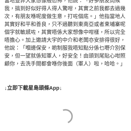
當地並非大家想像般恐佈，他說：「好多朋友問候
我，搞到好似好得人得人驚咁，其實之前我都去過幾
次，有朋友喺呢度做生意，打咗個底。」他指當地人
其實好和平和善良，只不過聽到東南亞或者柬埔寨呢
個字就敏感咗，其實唔係大家想像中咁樣，所以完全
唔擔心。加上邀請大宇的中介和老闆亦安排得很好，
他說：「嗰邊保安，啲制服我唔知點分係乜嘢介別保
安，但一望就係知軍人，好安全！由頭到尾貼心咁照
顧你，去洗手間都會喺你後面（軍人）啦，哈哈。」
↓立即下載星島頭條App↓