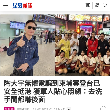
繁
简
陶大宇無懼電騙到柬埔寨登台已
安全抵港 獲軍人貼心照顧：去洗
手間都喺後面
更新時間：21:47 2025-01-22 HKT
影視圈