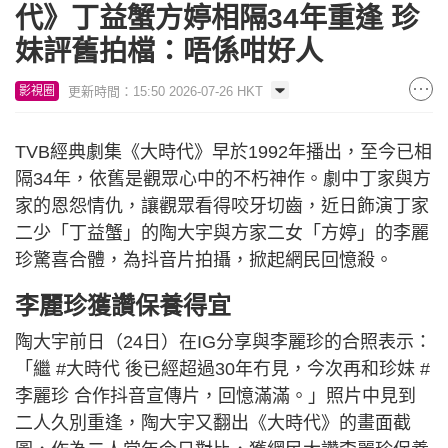
代》丁益蟹方婷相隔34年重逢 珍
妹評舊拍檔：唔係咁好人
更新時間：15:50 2026-07-26 HKT
影視圈
TVB經典劇集《大時代》早於1992年播出，至今已相
隔34年，依舊是觀眾心中的不朽神作。劇中丁家與方
家的恩怨情仇，讓觀眾看得咬牙切齒，近日飾演丁家
二少「丁益蟹」的陶大宇與方家二女「方婷」的李麗
珍驚喜合體，為抖音片拍攝，掀起網民回憶殺。
李麗珍獲讚保養得宜
陶大宇前日（24日）在IG分享與李麗珍的合照表示：
「繼 #大時代 後已經超過30年冇見，今次再和珍妹 #
李麗珍 合作抖音宣傳片，回憶滿滿。」照片中見到
二人久別重逢，陶大宇又翻出《大時代》的畫面截