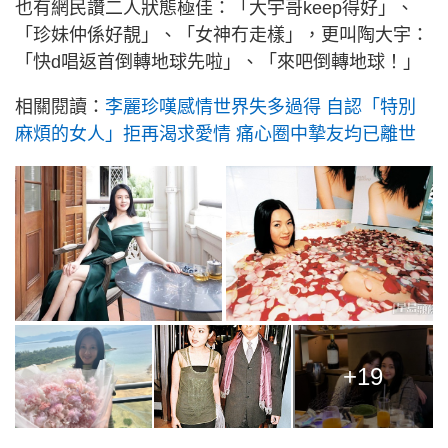
也有網民讚二人狀態極佳：「大宇哥keep得好」、
「珍妹仲係好靚」、「女神冇走樣」，更叫陶大宇：
「快d唱返首倒轉地球先啦」、「來吧倒轉地球！」
相關閱讀：
李麗珍嘆感情世界失多過得 自認「特別
麻煩的女人」拒再渴求愛情 痛心圈中摯友均已離世
+19