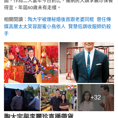
圖，作為二人當年今日對比，獲網民大讚李麗珍保養
得宜，年屆60歲未有走樣。
相關閱讀：
陶大宇被爆秘婚後首跟老婆同框 曾任傳
媒高層太太笑容甜蜜小鳥依人 賢慧低調收服師奶殺
手
+32
陶大宇與李麗珍直播帶貨