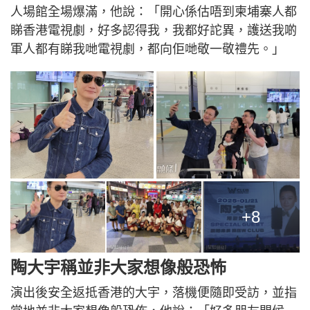
人場館全場爆滿，他說：「開心係估唔到柬埔寨人都
睇香港電視劇，好多認得我，我都好詑異，護送我啲
軍人都有睇我哋電視劇，都向佢哋敬一敬禮先。」
+8
陶大宇稱並非大家想像般恐怖
演出後安全返抵香港的大宇，落機便隨即受訪，並指