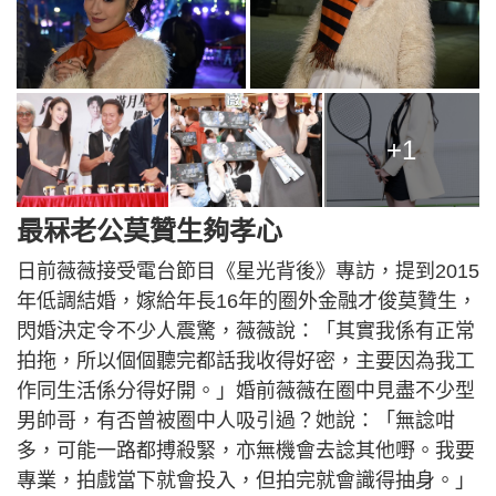
+1
最冧老公莫贊生夠孝心
日前薇薇接受電台節目《星光背後》專訪，提到2015
年低調結婚，嫁給年長16年的圈外金融才俊莫贊生，
閃婚決定令不少人震驚，薇薇說：「其實我係有正常
拍拖，所以個個聽完都話我收得好密，主要因為我工
作同生活係分得好開。」婚前薇薇在圈中見盡不少型
男帥哥，有否曾被圈中人吸引過？她說：「無諗咁
多，可能一路都搏殺緊，亦無機會去諗其他嘢。我要
專業，拍戲當下就會投入，但拍完就會識得抽身。」