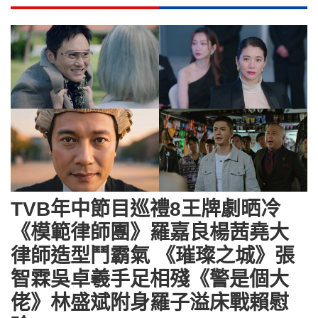
TVB年中節目巡禮8王牌劇晒冷
《模範律師團》羅嘉良楊茜堯大
律師造型鬥霸氣 《璀璨之城》張
智霖吳卓羲手足相殘《警是個大
佬》林盛斌附身羅子溢床戰賴慰