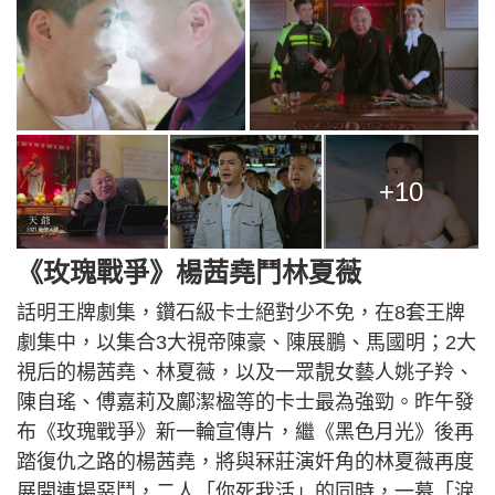
+10
《玫瑰戰爭》楊茜堯鬥林夏薇
話明王牌劇集，鑽石級卡士絕對少不免，在8套王牌
劇集中，以集合3大視帝陳豪、陳展鵬、馬國明；2大
視后的楊茜堯、林夏薇，以及一眾靚女藝人姚子羚、
陳自瑤、傅嘉莉及鄺潔楹等的卡士最為強勁。昨午發
布《玫瑰戰爭》新一輪宣傳片，繼《黑色月光》後再
踏復仇之路的楊茜堯，將與冧莊演奸角的林夏薇再度
展開連場惡鬥，二人「你死我活」的同時，一幕「淚