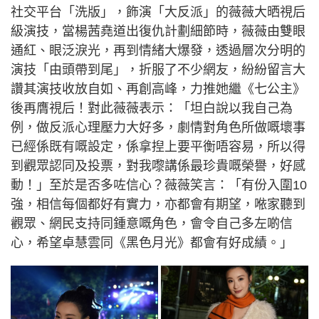
社交平台「洗版」，飾演「大反派」的薇薇大晒視后
級演技，當楊茜堯道出復仇計劃細節時，薇薇由雙眼
通紅、眼泛淚光，再到情緒大爆發，透過層次分明的
演技「由頭帶到尾」，折服了不少網友，紛紛留言大
讚其演技收放自如、再創高峰，力推她繼《七公主》
後再膺視后！對此薇薇表示：「坦白說以我自己為
例，做反派心理壓力大好多，劇情對角色所做嘅壞事
已經係既有嘅設定，係拿揑上要平衡唔容易，所以得
到觀眾認同及投票，對我嚟講係最珍貴嘅榮譽，好感
動！」至於是否多咗信心？薇薇笑言：「有份入圍10
強，相信每個都好有實力，亦都會有期望，𠵱家聽到
觀眾、網民支持同鍾意嘅角色，會令自己多左啲信
心，希望卓慧雲同《黑色月光》都會有好成績。」