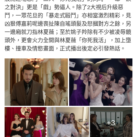
之對決」更是「戲」勢逼人。除了2大視后升級惡
鬥，一眾花旦的「暴走式毆鬥」亦相當激烈精彩，見
凶狠傅嘉莉呢邊喪扯陳自瑤頭髮及怒摑對方之餘，另
一邊廂就刀指林夏薇；至於姚子羚除有不少被凌辱鏡
頭外，更會火力全開與林夏薇「你死我活」，加上墮
樓、撞車及情慾畫面，正式播出後定必引發熱話。
+3