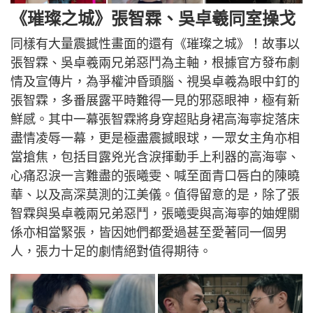
《璀璨之城》張智霖、吳卓羲同室操戈
同樣有大量震撼性畫面的還有《璀璨之城》！故事以
張智霖、吳卓羲兩兄弟惡鬥為主軸，根據官方發布劇
情及宣傳片，為爭權沖昏頭腦、視吳卓羲為眼中釘的
張智霖，多番展露平時難得一見的邪惡眼神，極有新
鮮感。其中一幕張智霖將身穿超貼身裙高海寧掟落床
盡情凌辱一幕，更是極盡震撼眼球，一眾女主角亦相
當搶焦，包括目露兇光含淚揮動手上利器的高海寧、
心痛忍淚一言難盡的張曦雯、喊至面青口唇白的陳曉
華、以及高深莫測的江美儀。值得留意的是，除了張
智霖與吳卓羲兩兄弟惡鬥，張曦雯與高海寧的妯娌關
係亦相當緊張，皆因她們都愛過甚至愛著同一個男
人，張力十足的劇情絕對值得期待。