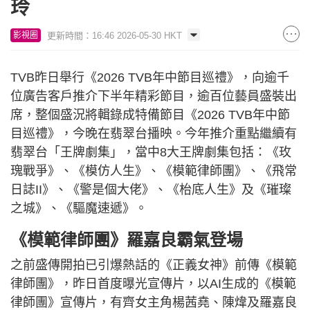
玲
更新時間：16:46 2026-05-30 HKT
影視圈
TVB昨日舉行《2026 TVB年中節目巡禮》，向逾千
位廣告客戶推介下半年精彩節目，逾百位藝員盛裝出
席，整個盛況將輯錄成特備節目《2026 TVB年中節
目巡禮》，今晚在翡翠台播映。今年推介重點繼續有
翡翠台「王牌劇集」，當中8大王牌劇集包括：《玫
瑰戰爭》、《模仿人生》、《模範律師團》、《飛常
日誌II》、《警是個大佬》、《枱底人生》及《璀璨
之城》、《驅魔速遞》。
《模範律師團》羅嘉良霸氣登場
之前盛傳開拍已引爆熱話的《正義女神》前傳《模範
律師團》，昨日首度曝光宣傳片，以AI生成的《模範
律師團》宣傳片，有齊女主角楊茜堯、陳煒及羅嘉良