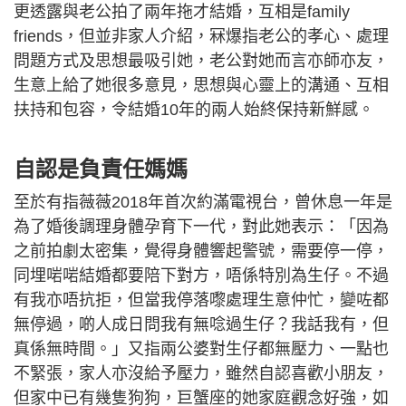
更透露與老公拍了兩年拖才結婚，互相是family
friends，但並非家人介紹，冧爆指老公的孝心、處理
問題方式及思想最吸引她，老公對她而言亦師亦友，
生意上給了她很多意見，思想與心靈上的溝通、互相
扶持和包容，令結婚10年的兩人始終保持新鮮感。
自認是負責任媽媽
至於有指薇薇2018年首次約滿電視台，曾休息一年是
為了婚後調理身體孕育下一代，對此她表示：「因為
之前拍劇太密集，覺得身體響起警號，需要停一停，
同埋啱啱結婚都要陪下對方，唔係特別為生仔。不過
有我亦唔抗拒，但當我停落嚟處理生意仲忙，變咗都
無停過，啲人成日問我有無唸過生仔？我話我有，但
真係無時間。」又指兩公婆對生仔都無壓力、一點也
不緊張，家人亦沒給予壓力，雖然自認喜歡小朋友，
但家中已有幾隻狗狗，巨蟹座的她家庭觀念好強，如