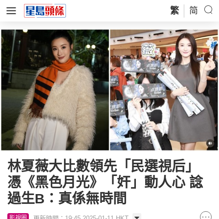
繁
简
林夏薇大比數領先「民選視后」
憑《黑色月光》「奸」動人心 諗
過生B：真係無時間
更新時間：19:45 2025-01-11 HKT
影視圈