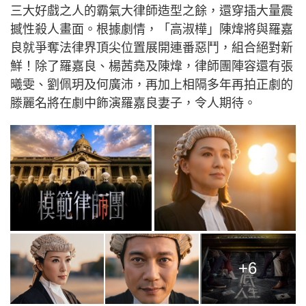
三大好戲之人的霸氣大律師造型之餘，還穿插大量震
撼性殺人畫面。根據劇情，「高淑樺」陳煒將與羅嘉
良就爭奪法律界頂尖位置展開連番惡鬥，組合絕對新
鮮！除了羅嘉良、楊茜堯及陳煒，律師團陣容還有張
曦雯、劉佩玥及何廣沛，再加上相隔多年再拍正劇的
滕麗名將在劇中飾演羅嘉良妻子，令人期待。
+6