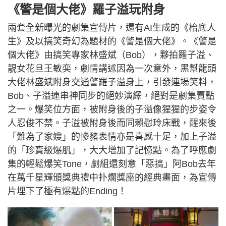
《警是個大佬》羅子溢玩附身
兩套全新曝光的劇集宣傳片，還有AI生成的《枱底人
生》及以搞笑奇幻為題材的《警是個大佬》。《警是
個大佬》由搞笑專家林盛斌（Bob），夥拍羅子溢、
靚女花旦王敏奕，劇情講述因為一次意外，黑幫龍頭
大佬林盛斌附身交通警羅子溢身上，引發連場笑料，
Bob、子溢連串神同步的絕妙演繹，絕對是劇集賣點
之一。爆笑位方面，被附身後的子溢像猩猩的步姿令
人忍俊不禁。子溢被附身後而同賴慰玲床戰，醒來後
「難為了家嫂」的慘豬表情亦是喜感十足，加上子溢
的「珍寶級爆肌」，大大增加了記憶點。為了呼應劇
集的輕鬆爆笑Tone，劇組還刻意「惡搞」阿Bob去年
在萬千星輝頒獎典禮中扑爛獎座的經典畫面，為宣傳
片埋下了極有爆點的Ending！