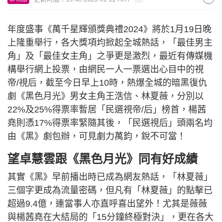
年度盛事《萬千星輝頒獎典禮2024》將於1月19日晚
上隆重舉行，各大獎項均掀起全城熱話，「最佳男主
角」及「最佳女主角」之爭更是激烈，最近有傳媒機
構舉行網上投票，由網民一人一票選出心目中的視
帝/視后，截至今日早上10時，熱爆全城的暗黑復仇
劇《黑色月光》男女主角王浩信、林夏薇，分別以
22%及25%得票率暫居「民選視帝/后」榜首，楊茜
堯則憑17%得票率緊隨其後，「民選視后」頭兩名均
由《黑》劇包辦，可見劇力萬鈞，銳不可當！
望卓慧雲跟《黑色月光》同有好成績
其實《黑》早前播出時已成為網友熱話，「林夏薇」
三個字更成為流量密碼，但凡有「林夏薇」的點擊已
超過9.4億，連當事人亦直呼喜出望外！尤其是薇薇
與楊茜堯在大結局的「15分鐘終極對決」，更在各大