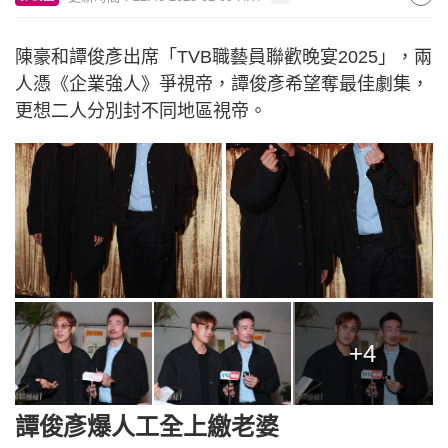
陳豪和譚俊彥出席「TVB職藝員聯歡晚宴2025」，兩
人憑《企業強人》爭視帝，譚俊彥希望奪最佳劇集，
更想二人分別封不同地區視帝。
+4
譚俊彥爆人工全上繳老婆