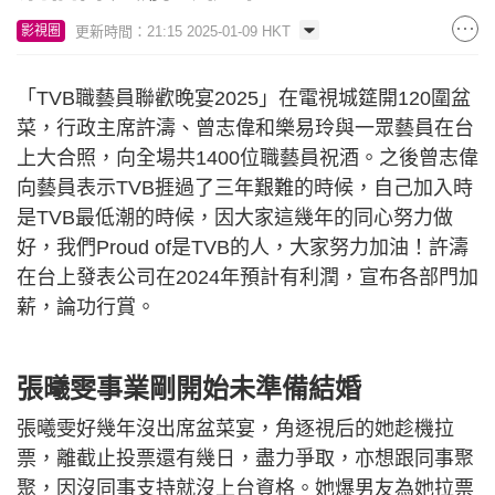
更新時間：21:15 2025-01-09 HKT
影視圈
「TVB職藝員聯歡晚宴2025」在電視城筵開120圍盆
菜，行政主席許濤、曾志偉和樂易玲與一眾藝員在台
上大合照，向全場共1400位職藝員祝酒。之後曾志偉
向藝員表示TVB捱過了三年艱難的時候，自己加入時
是TVB最低潮的時候，因大家這幾年的同心努力做
好，我們Proud of是TVB的人，大家努力加油！許濤
在台上發表公司在2024年預計有利潤，宣布各部門加
薪，論功行賞。
張曦雯事業剛開始未準備結婚
張曦雯好幾年沒出席盆菜宴，角逐視后的她趁機拉
票，離截止投票還有幾日，盡力爭取，亦想跟同事聚
聚，因沒同事支持就沒上台資格。她爆男友為她拉票