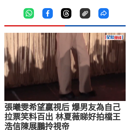
Loaded
:
Unmute
8.20%
張曦雯希望贏視后 爆男友為自己
拉票笑料百出 林夏薇睇好拍檔王
浩信陳展鵬拎視帝