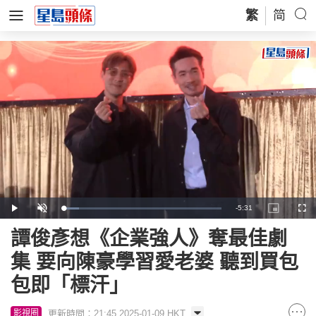
繁
简
Remaining
-
5:31
Loaded
:
Play
Unmute
Picture-
Full
9.63%
in-
Picture
Time
譚俊彥想《企業強人》奪最佳劇
集 要向陳豪學習愛老婆 聽到買包
包即「標汗」
更新時間：21:45 2025-01-09 HKT
影視圈