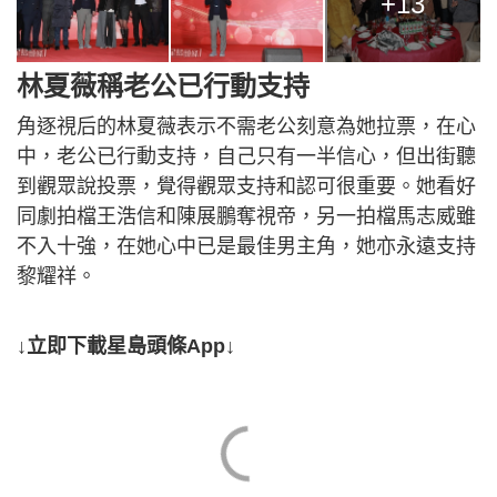
+13
林夏薇稱老公已行動支持
角逐視后的林夏薇表示不需老公刻意為她拉票，在心
中，老公已行動支持，自己只有一半信心，但出街聽
到觀眾說投票，覺得觀眾支持和認可很重要。她看好
同劇拍檔王浩信和陳展鵬奪視帝，另一拍檔馬志威雖
不入十強，在她心中已是最佳男主角，她亦永遠支持
黎耀祥。
↓立即下載星島頭條App↓