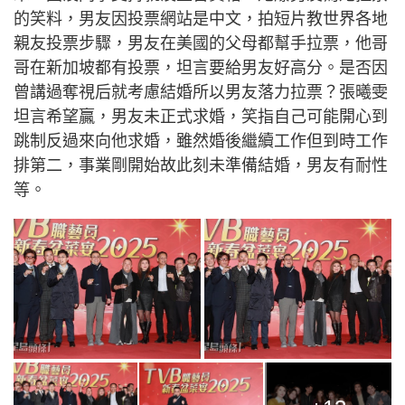
的笑料，男友因投票網站是中文，拍短片教世界各地
親友投票步驟，男友在美國的父母都幫手拉票，他哥
哥在新加坡都有投票，坦言要給男友好高分。是否因
曾講過奪視后就考慮結婚所以男友落力拉票？張曦雯
坦言希望贏，男友未正式求婚，笑指自己可能開心到
跳制反過來向他求婚，雖然婚後繼續工作但到時工作
排第二，事業剛開始故此刻未準備結婚，男友有耐性
等。