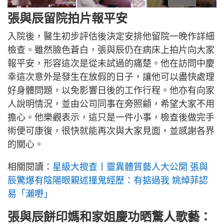
張與辰留院拍片報平安
入院後，醫生初步評估後決定安排他留院一晚作詳細
檢查。雖然臉色蒼白，張與辰仍在病床上拍片向大家
報平安，形容這次是從未試過的痛楚。他在訪問中慶
幸這次意外是發生在放假的日子，讓他可以盡快處理
好身體問題，以免影響日後的工作行程。他亦有向家
人說明情況，並由公司同事在旁照顧，希望大家不用
擔心。他樂觀表示，這只是一件小事，檢查後做完手
術便可康復，很快就能再次與大家見面，並感謝各界
的關心。
相關閱讀：
星級大搜查丨靈異體質藝人大公開 張與
辰驚爆有陰陽眼親述撞鬼經歷：有掂過我 姚焯菲認
易「瀨嘢」
張與辰餅印媽和家姐慶功晒驚人歌藝：