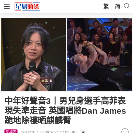
繁
简
中年好聲音3丨男兒身選手高菲表
現失準走音 英國唱將Dan James
跪地除褸晒麒麟臂
更新時間：22:09 2024-12-01 HKT
影視圈