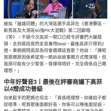
+25
被指「雌雄同體」的大灣區選手高菲在《香港賽區、
新馬區及大灣區60強PK大混戰》第二回獻唱
《等》，不過今次高菲一開口已經令評審們大皺眉
頭，去到尾段竟然走音兼甩beat，最後高菲只得到2
燈。車婉婉問高菲為何會選擇這首歌？他說：「揀呢
首歌嘅原因係希望用一啲訴說故事嘅方式嚟演唱，但
我頭可能有少少緊張，發揮得唔好，完全唔係自己嘅
理想。」
中年好聲音3丨最後在評審商議下高菲
以4燈成功晉級
向來鬆手的肥媽也坦言：「真係唔理想，你連拍子都
捉唔準，呢首歌後面都好長，你係可以喺後面捉返，