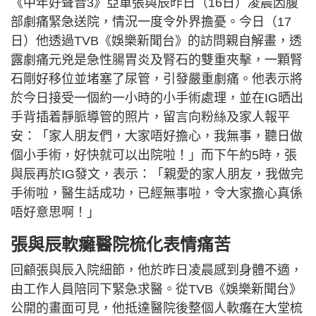
《中年好聲音3》亞軍張與辰昨日（16日）凌晨因腹
部劇痛緊急送院，情況一度令外界擔憂。今日（17
日）他透過TVB《娛樂新聞台》的訪問親自解畫，透
露劇痛元兇是急性腸胃炎及腎石的雙重夾擊，一顆腎
石剛好移位並堵塞了尿管，引發嚴重劇痛。他表示將
於今日接受一個約一小時的小手術處理，並在IG晒出
手背插着靜脈導管的照片，留言向粉絲及家人報平
安：「家人朋友們，大家唔好擔心，我無事，聽日做
個小手術，好快就可以出院啦！」而下午約5時，張
與辰再於IG發文，表示：「親愛的家人朋友，我做完
手術啦，醫生話成功，已經無事啦，令大家擔心真係
唔好意思啊！」
張與辰軟癱醫院梳化表情痛苦
回顧張與辰入院細節，他於昨日凌晨感到身體不適，
由工作人員陪同下緊急求醫。從TVB《娛樂新聞台》
公開的畫面可見，他抵達醫院後整個人軟癱在大堂梳