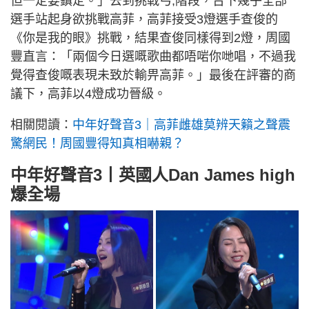
但一定要鎮定。」去到挑戰弓,階段，台下幾乎全部
選手站起身欲挑戰高菲，高菲接受3燈選手查俊的
《你是我的眼》挑戰，結果查俊同樣得到2燈，周國
豐直言：「兩個今日選嘅歌曲都唔啱你哋唱，不過我
覺得查俊嘅表現未致於輸畀高菲。」最後在評審的商
議下，高菲以4燈成功晉級。
相關閱讀：
中年好聲音3｜高菲雌雄莫辨天籟之聲震
驚網民！周國豐得知真相嚇親？
中年好聲音3丨英國人Dan James high
爆全場