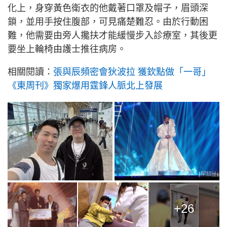
化上，身穿黃色衛衣的他戴著口罩及帽子，眉頭深
鎖，並用手按住腹部，可見痛楚難忍。由於行動困
難，他需要由旁人攙扶才能緩慢步入診療室，其後更
要坐上輪椅由護士推往病房。
相關閱讀：
張與辰頻密會狄波拉 獲欽點做「一哥」
《東周刊》獨家爆用霆鋒人脈北上發展
+26