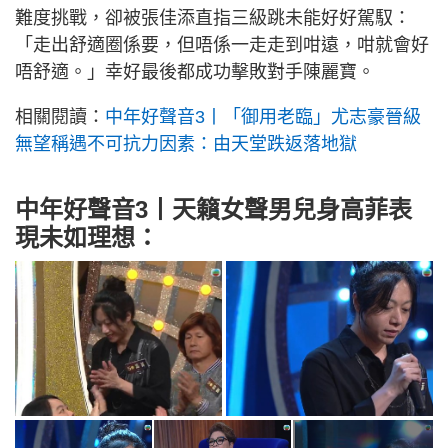
難度挑戰，卻被張佳添直指三級跳未能好好駕馭：
「走出舒適圈係要，但唔係一走走到咁遠，咁就會好
唔舒適。」幸好最後都成功擊敗對手陳麗寶。
相關閱讀：
中年好聲音3丨「御用老臨」尤志豪晉級
無望稱遇不可抗力因素：由天堂跌返落地獄
中年好聲音3丨天籟女聲男兒身高菲表
現未如理想：