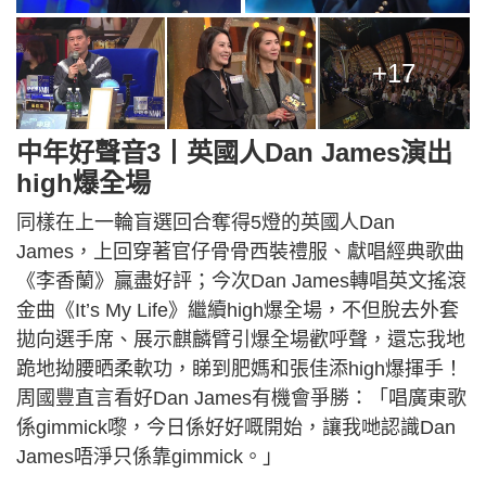
+17
中年好聲音3丨英國人Dan James演出
high爆全場
同樣在上一輪盲選回合奪得5燈的英國人Dan
James，上回穿著官仔骨骨西裝禮服、獻唱經典歌曲
《李香蘭》贏盡好評；今次Dan James轉唱英文搖滾
金曲《It’s My Life》繼續high爆全場，不但脫去外套
拋向選手席、展示麒麟臂引爆全場歡呼聲，還忘我地
跪地拗腰晒柔軟功，睇到肥媽和張佳添high爆揮手！
周國豐直言看好Dan James有機會爭勝：「唱廣東歌
係gimmick嚟，今日係好好嘅開始，讓我哋認識Dan
James唔淨只係靠gimmick。」