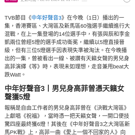
TVB節目《
中年好聲音3
》在今晚（1日）播出的一
集，香港賽區、大灣區及新馬區60強選手繼續進行大
混戰，在上一集登場的14位選手中，有張與辰和李金
凱兩位曾經5燈的選手成功衛冕，繼續以5燈直接晉
級，但有三位5燈選手因表現失準被淘汰。在今晚播
出的一集，曾被看出一線、被讚有天籟女聲的男兒身
高菲演繹《等》時，表現未如理想，走音兼甩beat大
跌Watt。
中年好聲音3丨男兒身高菲曾憑天籟女
聲獲5燈
報稱是自由工作者的男兒身高菲曾在《決戰大灣區》
上獻唱《祝福》，當時憑一把天籟女聲，一開口便技
驚四座最終獲6燈！其後在《中年好聲音3之大灣區新
馬PK戰》上，高菲一曲《愛上一個不回家的人》向