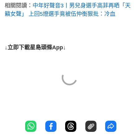
相關閱讀：
中年好聲音3丨男兒身選手高菲再晒「天
籟女聲」 上回5燈選手竟被伍仲衡狠批：冷血
↓立即下載星島頭條App↓