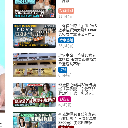
｜周顯
投資理財
11小時前
「你個frd廢！」JUPAS
放榜炫耀港大醫科Offer
名校女生囂張留言惹眾
怒 醫學院澄清：宣稱
時事熱話
「40.5分獲錄取」不符事
23小時前
實｜Juicy叮
珍惜生命｜荃灣15歲少
年墮樓 事前曾報警預告
昏迷送院不治
突發
8小時前
63歲關之琳與27歲男模
爆「嫲孫戀」？激罕開
腔19字回應：多謝大家
掛念近況
影視圈
5小時前
40歲港漂棄百萬年薪來
港做保險 昔日國企高層
3800元租尖沙咀床位｜
年
租盤Million