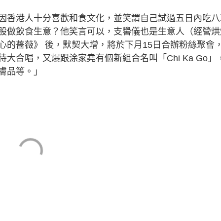
因香港人十分喜歡和食文化，並笑謂自己試過五日內吃八
股做飲食生意？他笑言可以，支嚳儀也是生意人（經營烘
心的薔薇》 後，默契大增，將於下月15日合辦粉絲聚會
合唱，又爆跟涂家堯有個新組合名叫「Chi Ka Go」
膚品等。」