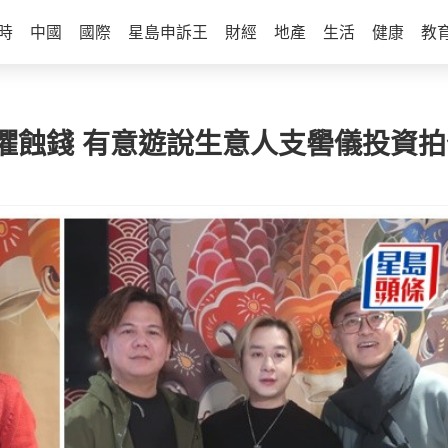
時
中國
國際
星島申訴王
財經
地產
生活
健康
教
懼蝕錢 有意遊說生意人支嚳儀投資拍