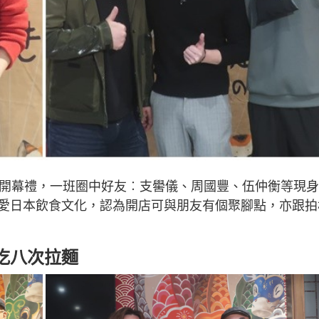
行開幕禮，一班圈中好友︰支嚳儀、周國豐、伍仲衡等現
愛日本飲食文化，認為開店可與朋友有個聚腳點，亦跟拍
吃八次拉麵