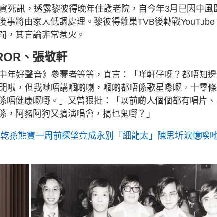
證實死訊，透露黎彼得晚年住護老院，自今年3月已因中風
將由家人低調處理。黎彼得離巢TVB後轉戰YouTube
聞，其言論非常惹火。
RROR、張敬軒
《中年好聲音》參賽者等等，直言：「咩軒仔呀？都唔知邊
巴閉啦，但我哋唔講嗰啲喇，嗰啲都唔係歌星嚟嘅，十零條
係唔健康嘅嘢。」又曾狠批：「以前啲人個個都有唱片、
係，阿豬阿狗又搞演唱會，搞乜鬼嘢？」
！乾孫熊寶一周前探望竟成永別「細龍太」陳思圻淚憶唉