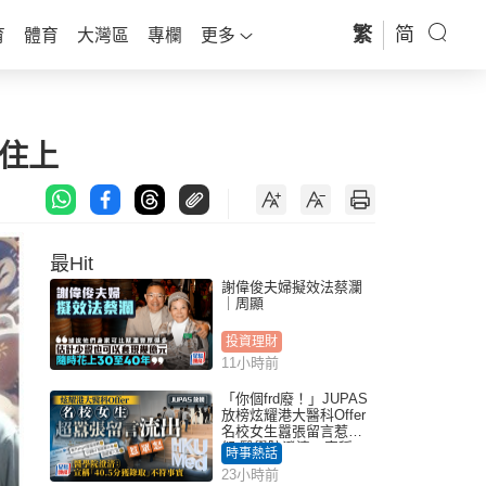
繁
简
育
體育
大灣區
專欄
更多
住上
最Hit
謝偉俊夫婦擬效法蔡瀾
｜周顯
投資理財
11小時前
「你個frd廢！」JUPAS
放榜炫耀港大醫科Offer
名校女生囂張留言惹眾
怒 醫學院澄清：宣稱
時事熱話
「40.5分獲錄取」不符事
23小時前
實｜Juicy叮