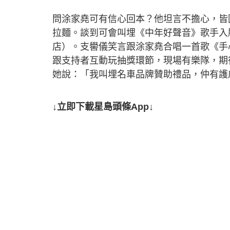
問涂家堯可有信心回本？他坦言不擔心，皆
拉麵。談到可會叫埋《中年好聲音》歌手入
店）。支嚳儀笑言跟涂家堯合唱一首歌《手
跟支持者互動玩抽獎環節，現場有樂隊，期待大
她說：「我叫埋名車品牌贊助禮品，仲有護
↓立即下載星島頭條App↓