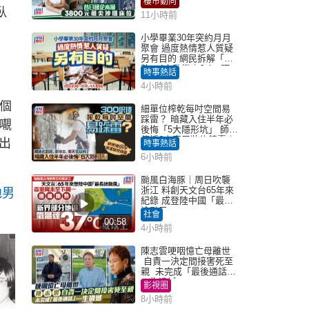
樓市動向
臥
11小時前
小學畢業30年突約月月
聚會 過度熱情惹人質疑
另有目的 網民拆解「扮
熟」4大動機｜Juicy叮
時事熱話
4小時前
個
細單位榨乾每吋空間易
踩雷？ 暗藏入住半年必
𡃁
後悔「5大隱形坑」 師傅
傳授6字家居裝修錦囊｜
出
時事熱話
Juicy叮
6小時前
颱風白海豚｜周日吹襲
浙江 料創天文台65年來
吔男
紀錄 成登陸中國「最長
途颱風」
社會
00:58
4小時前
陳志雲哽咽憶亡母離世
自責一決定間接害死至
親 未完成「最後通話」
一生遺憾
影視圈
8小時前