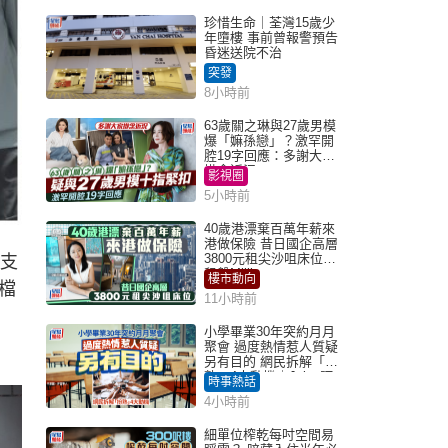
珍惜生命｜荃灣15歲少
年墮樓 事前曾報警預告
昏迷送院不治
突發
8小時前
63歲關之琳與27歲男模
爆「嫲孫戀」？激罕開
腔19字回應：多謝大家
掛念近況
影視圈
5小時前
40歲港漂棄百萬年薪來
港做保險 昔日國企高層
3800元租尖沙咀床位｜
身支
租盤Million
樓市動向
檔
11小時前
小學畢業30年突約月月
聚會 過度熱情惹人質疑
另有目的 網民拆解「扮
熟」4大動機｜Juicy叮
時事熱話
4小時前
細單位榨乾每吋空間易