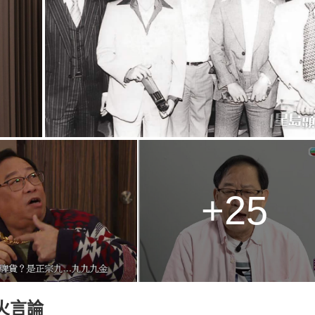
+25
火言論