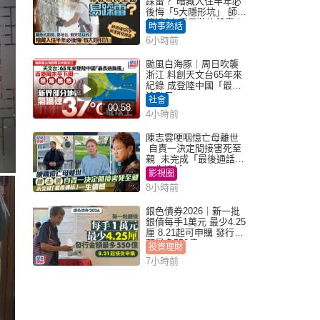
踩雷？ 暗藏入住半年必
後悔「5大隱形坑」 師傅
傳授6字家居裝修錦囊｜
時事熱話
Juicy叮
6小時前
颱風白海豚｜周日吹襲
浙江 料創天文台65年來
紀錄 成登陸中國「最長
途颱風」
社會
00:58
4小時前
陳志雲哽咽憶亡母離世
自責一決定間接害死至
親 未完成「最後通話」
一生遺憾
影視圈
8小時前
銀色債券2026｜新一批
銀債每手1萬元 最少4.25
厘 8.21起可申購 發行金
額最多550億
投資理財
7小時前