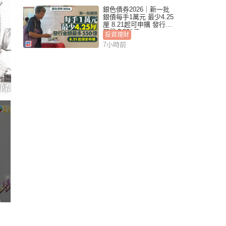
銀色債券2026｜新一批
銀債每手1萬元 最少4.25
厘 8.21起可申購 發行金
額最多550億
投資理財
7小時前