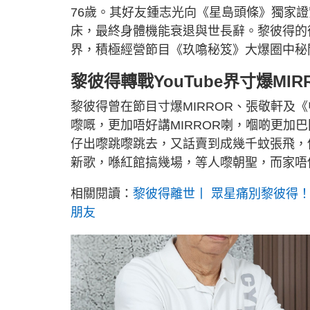
76歲。其好友鍾志光向《星島頭條》獨家
床，最終身體機能衰退與世長辭。黎彼得的後事
界，積極經營節目《玖噏秘笈》大爆圈中秘
黎彼得轉戰YouTube界寸爆MI
黎彼得曾在節目寸爆MIRROR、張敬軒及
嚟嘅，更加唔好講MIRROR喇，嗰啲更加
仔出嚟跳嚟跳去，又話賣到成幾千蚊張飛，
新歌，喺紅館搞幾場，等人嚟朝聖，而家唔
相關閱讀：
黎彼得離世丨 眾星痛別黎彼得
朋友