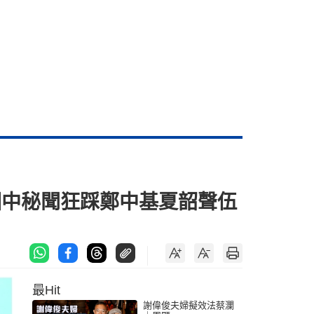
爆圈中秘聞狂踩鄭中基夏韶聲伍
最Hit
謝偉俊夫婦擬效法蔡瀾