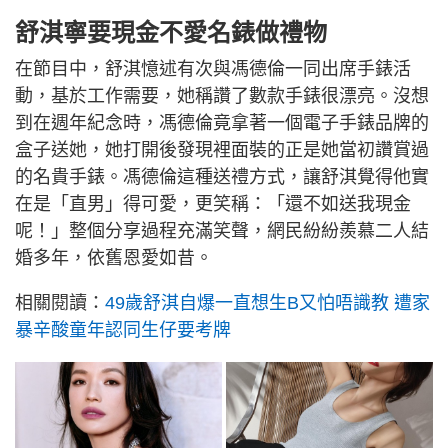
舒淇寧要現金不愛名錶做禮物
在節目中，舒淇憶述有次與馮德倫一同出席手錶活
動，基於工作需要，她稱讚了數款手錶很漂亮。沒想
到在週年紀念時，馮德倫竟拿著一個電子手錶品牌的
盒子送她，她打開後發現裡面裝的正是她當初讚賞過
的名貴手錶。馮德倫這種送禮方式，讓舒淇覺得他實
在是「直男」得可愛，更笑稱：「還不如送我現金
呢！」整個分享過程充滿笑聲，網民紛紛羨慕二人結
婚多年，依舊恩愛如昔。
相關閱讀：
49歲舒淇自爆一直想生B又怕唔識教 遭家
暴辛酸童年認同生仔要考牌