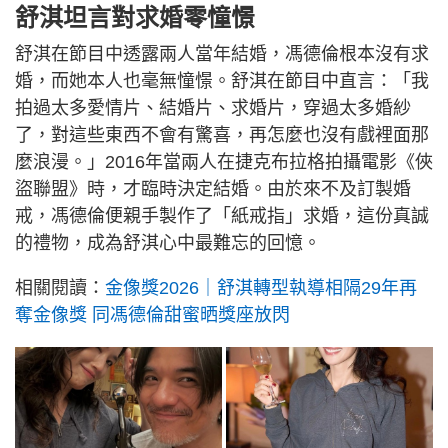
舒淇坦言對求婚零憧憬
舒淇在節目中透露兩人當年結婚，馮德倫根本沒有求
婚，而她本人也毫無憧憬。舒淇在節目中直言：「我
拍過太多愛情片、結婚片、求婚片，穿過太多婚紗
了，對這些東西不會有驚喜，再怎麼也沒有戲裡面那
麼浪漫。」2016年當兩人在捷克布拉格拍攝電影《俠
盜聯盟》時，才臨時決定結婚。由於來不及訂製婚
戒，馮德倫便親手製作了「紙戒指」求婚，這份真誠
的禮物，成為舒淇心中最難忘的回憶。
相關閱讀：
金像獎2026｜舒淇轉型執導相隔29年再
奪金像獎 同馮德倫甜蜜晒獎座放閃