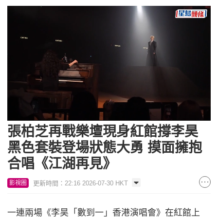
Loaded
:
Unmute
6.52%
張柏芝再戰樂壇現身紅館撐李昊
黑色套裝登場狀態大勇 摸面擁抱
合唱《江湖再見》
更新時間：22:16 2026-07-30 HKT
影視圈
一連兩場《李昊「數到一」香港演唱會》在紅館上