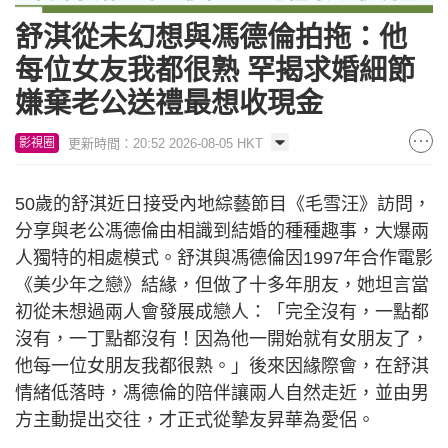
舒淇從未幻想與馮德倫拍拖：他
每位女友我都很熟 罕揭求婚細節
嫌棄老公送禮最想收現金
更新時間：20:52 2026-08-05 HKT
影視圈
50歲的舒淇近日接受內地綜藝節目《毛雪汪》訪問，
分享與老公馮德倫由相識到結婚的種種趣事，大爆兩
人獨特的相處模式。舒淇與馮德倫因1997年合作電影
《美少年之戀》結緣，但做了十多年朋友，她坦言當
初從未想過兩人會發展成戀人：「完全沒有，一點都
沒有，一丁點都沒有！因為他一開始就有女朋友了，
他每一位女朋友我都很熟。」後來因緣際會，在舒淇
情緒低落時，馮德倫的陪伴讓兩人自然走近，並由男
方主動提出交往，才正式從摯友昇華為愛侶。