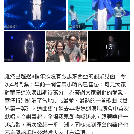
+3
雖然已超過4個年頭沒有跟馬來西亞的觀眾見面，今
次4場門票，早前一開售兩小時內已售罄，可見大家
對華仔這次演出期待萬分。為答謝大家對他的愛戴，
華仔特別選唱了當地fans最愛、最熱的一首歌曲《世
界第一等》，這曲更在過去44場巡迴演唱演會中首次
獻唱。音樂響起，全場觀眾即吶喊起來，跟著華仔一
起高歌，再次掀起一番高潮。同樣感到興奮的華仔也
不忘舉起手指公讚賞大家「冇得頂！」