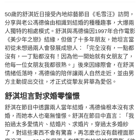
50歲的舒淇近日接受內地綜藝節目《毛雪汪》訪問，
分享與老公馮德倫由相識到結婚的種種趣事，大爆兩
人獨特的相處模式。舒淇與馮德倫因1997年合作電影
《美少年之戀》結緣，但做了十多年朋友，她坦言當
初從未想過兩人會發展成戀人：「完全沒有，一點都
沒有，一丁點都沒有！因為他一開始就有女朋友了，
他每一位女朋友我都很熟。」後來因緣際會，在舒淇
情緒低落時，馮德倫的陪伴讓兩人自然走近，並由男
方主動提出交往，才正式從摯友昇華為愛侶。
舒淇坦言對求婚零憧憬
舒淇在節目中透露兩人當年結婚，馮德倫根本沒有求
婚，而她本人也毫無憧憬。舒淇在節目中直言：「我
拍過太多愛情片、結婚片、求婚片，穿過太多婚紗
了，對這些東西不會有驚喜，再怎麼也沒有戲裡面那