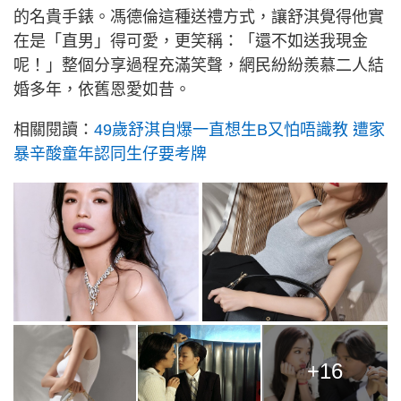
的名貴手錶。馮德倫這種送禮方式，讓舒淇覺得他實
在是「直男」得可愛，更笑稱：「還不如送我現金
呢！」整個分享過程充滿笑聲，網民紛紛羨慕二人結
婚多年，依舊恩愛如昔。
相關閱讀：
49歲舒淇自爆一直想生B又怕唔識教 遭家
暴辛酸童年認同生仔要考牌
+16