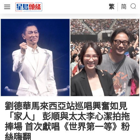
繁
简
劉德華馬來西亞站巡唱興奮如見
「家人」 彭順與太太李心潔拍拖
捧場 首次獻唱《世界第一等》粉
絲嗨翻