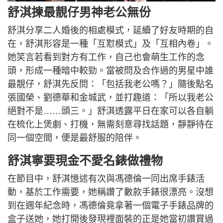
舒淇揀最靚仔男神老公無份
舒淇分享二人婚後的相處模式，延續了好友時期的自
在，舒淇形容是一種「互懟模式」及「互相內卷」。
她笑言若看到對方有工作，自己也會萌生工作的念
頭，形成一種暗中較勁。當被問及合作過的男星中誰
最靚仔，舒淇先反問：「包括我老公嗎？」隨後點名
張國榮、劉德華和金城武，並打趣道：「所以我老公
絕對不是……頭三。」舒淇透露平日在家可以各自躺
在梳化上煲劇、打機，無需刻意尋找話題，靜靜待在
同一個空間，便是最舒服的陪伴。
舒淇寧要現金不愛名錶做禮物
在節目中，舒淇憶述有次與馮德倫一同出席手錶活
動，基於工作需要，她稱讚了數款手錶很漂亮。沒想
到在週年紀念時，馮德倫竟拿著一個電子手錶品牌的
盒子送她，她打開後發現裡面裝的正是她當初讚賞過