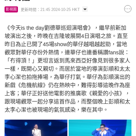
更新時間：21:45 2024-10-25 HKT
影視圈
《今天is the day劉德華巡迴演唱會》，繼早前新加
坡演出之後，昨晚在吉隆坡展開4日演唱之旅。直至
昨日為止已開了45場show的華仔越唱越起勁，當地
觀眾對華仔亦份外熱情，連華仔也連番稱讚fans說：
「冇得頂！」更坦言返到馬來西亞好像見到很多家人
一樣，既開心又親切。而居於當地的導演彭順和太太
李心潔也拍拖捧場，為華仔打氣。華仔為彭順演出的
新戲《危機航線》仍在熱映中，難得彭導這晚作為座
上客；華仔正好送他電影的推廣歌《親愛的小孩》，
跟現場觀眾一起分享這首作品，而整個晚上彭順和太
太李心潔也被現場的氣氛感染，樂在其中。