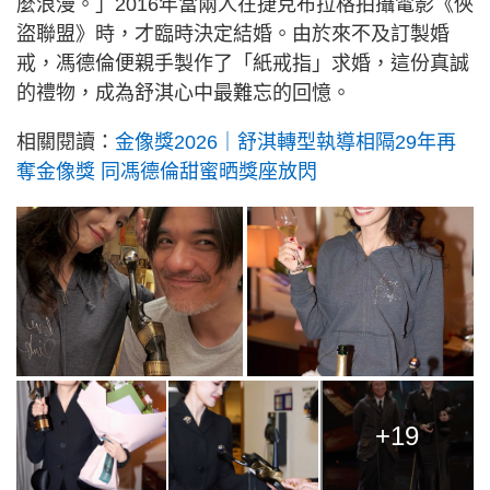
麼浪漫。」2016年當兩人在捷克布拉格拍攝電影《俠
盜聯盟》時，才臨時決定結婚。由於來不及訂製婚
戒，馮德倫便親手製作了「紙戒指」求婚，這份真誠
的禮物，成為舒淇心中最難忘的回憶。
相關閱讀：
金像獎2026｜舒淇轉型執導相隔29年再
奪金像獎 同馮德倫甜蜜晒獎座放閃
+19