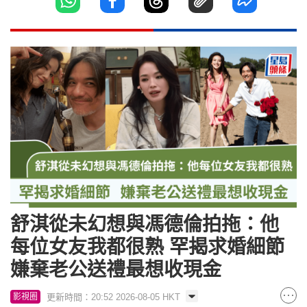
舒淇從未幻想與馮德倫拍拖：他
每位女友我都很熟 罕揭求婚細節
嫌棄老公送禮最想收現金
更新時間：20:52 2026-08-05 HKT
影視圈