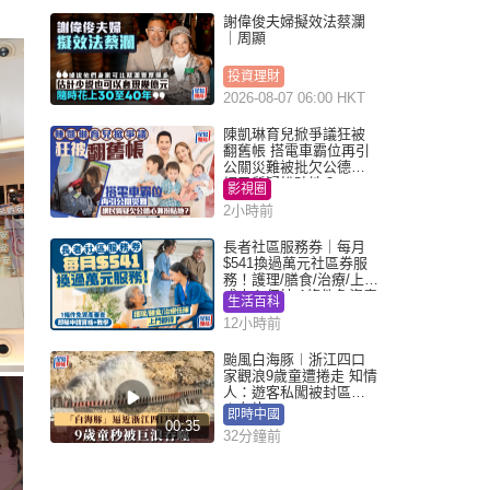
謝偉俊夫婦擬效法蔡瀾
｜周顯
投資理財
2026-08-07 06:00 HKT
陳凱琳育兒掀爭議狂被
翻舊帳 搭電車霸位再引
公關災難被批欠公德心
網民質疑扮貼地？
影視圈
2小時前
長者社區服務券｜每月
$541換過萬元社區券服
務！護理/膳食/治療/上門
或中心任揀 1條件免資產
生活百科
審查（附申請資格及教
12小時前
學）
颱風白海豚︱浙江四口
家觀浪9歲童遭捲走 知情
人：遊客私闖被封區域
︱有片
即時中國
00:35
32分鐘前