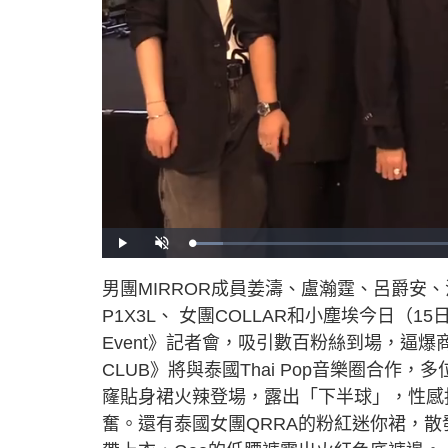
L
P
U
o
l
n
a
a
m
d
y
u
男團MIRROR成員姜濤、盧瀚霆、呂爵安、
e
t
d
e
:
P1X3L、 女團COLLAR和小塵埃今日（15日）出席
5
.
3
Event》記者會，吸引數百粉絲到場，逼爆商
0
%
CLUB》將與泰國Thai Pop音樂圈合作
窿貼身裙火辣登場，露出「下半球」，性感
奮。還有泰國女團QRRA的粉紅迷你裙，散發