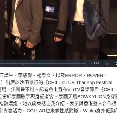
R
-
11:01
P
i
c
e
t
江爗生、李駿傑、楊樂文，以及ERROR、ROVER、
u
r
m
e
於沙田舉行的《CHILL CLUB Thai Pop Festival
-
i
a
n
場，尖叫聲不斷。記者會上宣布ViuTV音樂節目《CHILL
-
P
i
，多位當紅泰國歌手現身記者會，泰國天后BOWKYLION身穿
i
c
t
指數爆燈，她以廣東話自我介紹，表示與香港藝人合作很
n
u
r
e
青春活力。COLLAR也來個性感對撼，Winka身穿低胸
i