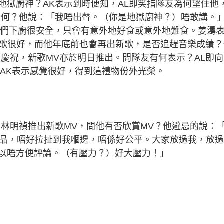
地獄廚神？AK表示到時便知，AL即笑指隊友為何望住他
如何？他說：「我唔出聲。（你是地獄廚神？）唔敢講。
表示他們下廚很安全，只會有意外地好食或意外地難食。姜濤
出歌很好，而他年底前也會再出新歌，是否追趕音樂成績？
慶祝，新歌MV亦於明日推出。問隊友有何表示？AL即向
，AK表示感覺很好，得到這禮物份外光榮。
神林明禎推出新歌MV，問他有否欣賞MV？他避忌的說：
立作品，唔好拉扯到我嗰邊，唔係好公平。大家放過我，放
以唔方便評論。（有壓力？）好大壓力！」