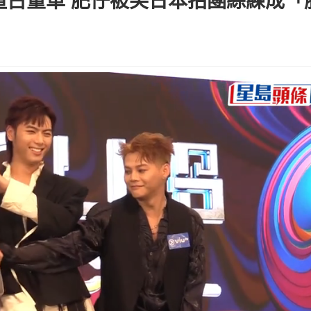
揸古董車 肥仔被笑日本拍圑綜練成「