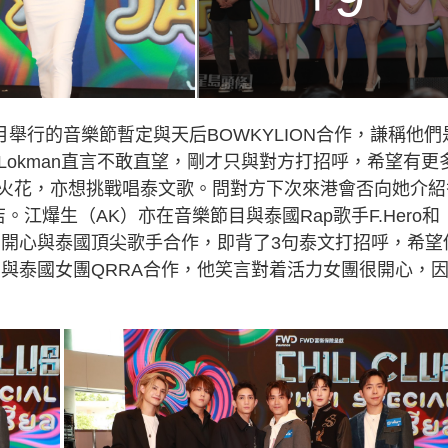
12月舉行的音樂節暫定與天后BOWKYLION合作，謙稱他們
，Lokman直言不敢直望，剛才只與對方打招呼，希望有更
火花，亦想挑戰唱泰文歌。問對方下次來港會否向她介紹
。江爗生（AK）亦在音樂節目與泰國Rap歌手F.Hero和
表示開心與泰國頂尖歌手合作，即背了3句泰文打招呼，希望
）則與泰國女團QRRA合作，他笑言對着活力女團很開心，