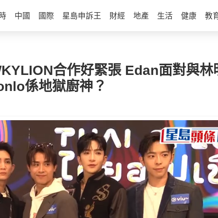
時
中國
國際
星島申訴王
財經
地產
生活
健康
教
WKYLION合作好緊張 Edan面對
sonlo係地獄廚神？