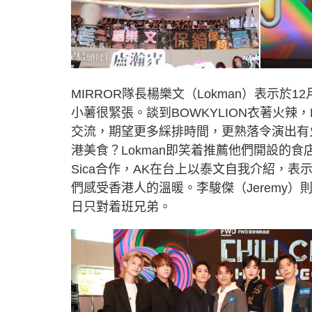
MIRROR隊長楊樂文（Lokman）表示於
小薯很緊張。談到BOWKYLION衣著火辣
交流，期望更多綵排時間，更熟落令演出有
港美食？Lokman即笑着推薦他們開設的食店
Sica合作，AK在台上以泰文自我介紹，
們感受香港人的溫暖。李駿傑（Jeremy
日只對着班兄弟。