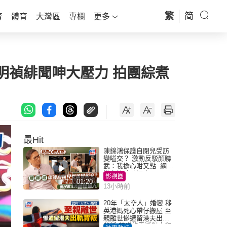
繁
简
育
體育
大灣區
專欄
更多
與林明禎緋聞呻大壓力 拍團綜煮
最Hit
陳錦鴻保護自閉兒受訪
變嗌交？ 激動反駁顏聯
武：我擔心咁又點 網民
批主持咄咄逼人
影視圈
01:20
13小時前
20年「太空人」婚變 移
英港媽死心帶仔搬屋 至
親離世慘遭留港夫出軌
背叛 苦嘆終看透對方留