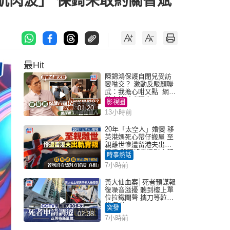
肌肉波」 保錡未敢約關智斌
最Hit
陳錦鴻保護自閉兒受訪
變嗌交？ 激動反駁顏聯
武：我擔心咁又點 網民
批主持咄咄逼人
影視圈
01:20
13小時前
20年「太空人」婚變 移
英港媽死心帶仔搬屋 至
親離世慘遭留港夫出軌
背叛 苦嘆終看透對方留
時事熱話
港「真相」｜Juicy叮
7小時前
黃大仙血案│死者預謀報
復噪音滋擾 聽到樓上單
位拉鐵閘聲 攜刀等𨋢伏
擊傷者
突發
02:38
7小時前