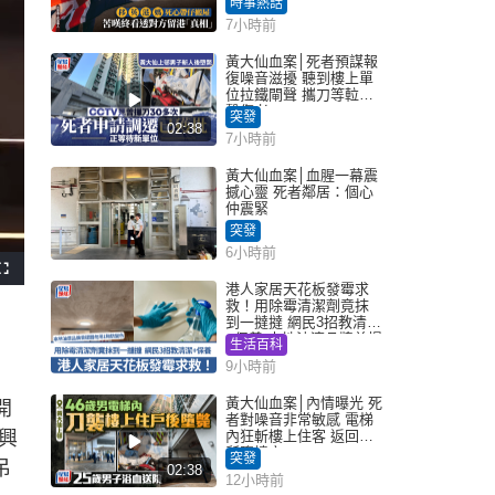
時事熱話
港「真相」｜Juicy叮
7小時前
黃大仙血案│死者預謀報
復噪音滋擾 聽到樓上單
位拉鐵閘聲 攜刀等𨋢伏
擊傷者
突發
02:38
7小時前
黃大仙血案│血腥一幕震
撼心靈 死者鄰居：個心
仲震緊
突發
6小時前
F
u
港人家居天花板發霉求
l
救！用除霉清潔劑竟抹
l
s
到一撻撻 網民3招教清潔
c
+保養 本地油漆品牌曾提
r
生活百科
e
醒勿用1物防變色
e
9小時前
n
黃大仙血案│內情曝光 死
開
者對噪音非常敏感 電梯
興
內狂斬樓上住客 返回住
所墮樓亡
突發
吊
02:38
12小時前