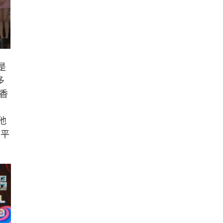
是
多
香
他
因平