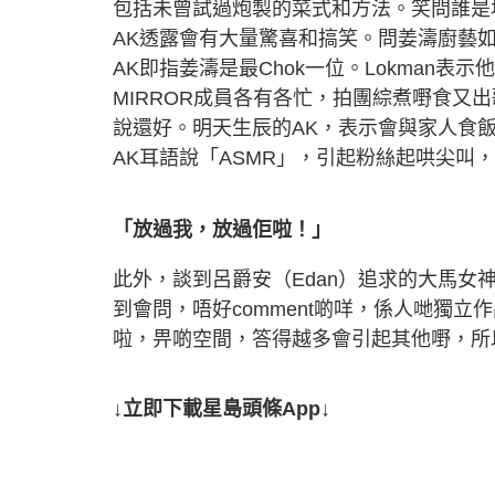
包括未曾試過炮製的菜式和方法。笑問誰是
AK透露會有大量驚喜和搞笑。問姜濤廚藝
AK即指姜濤是最Chok一位。Lokman
MIRROR成員各有各忙，拍團綜煮嘢食又
說還好。明天生辰的AK，表示會與家人食飯
AK耳語說「ASMR」，引起粉絲起哄尖叫
「放過我，放過佢啦！」
此外，談到呂爵安（Edan）追求的大馬女
到會問，唔好comment啲咩，係人哋獨
啦，畀啲空間，答得越多會引起其他嘢，所
↓立即下載星島頭條App↓