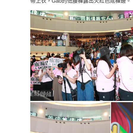
帶上衣，Gao的低腰褲露出火紅色底褲邊。