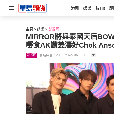
港聞
娛樂
最Hit
即
主頁
娛樂
影視圈
MIRROR將與泰國天后BO
嘢食AK讚姜濤好Chok An
更新時間：20:55 2024-10-15 HKT
影視圈