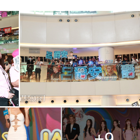
n
g
T
i
m
e
+9