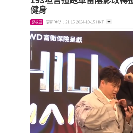
193坦言揸跑車留陰影改轉
健身
更新時間：21:15 2024-10-15 HKT
影視圈