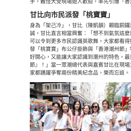
手，難怪大受現場遊人歡迎，率先引爆「香
甘比向市民派發「桃寶寶」
身為「架己冷」，甘比（陳凱韻）親臨銅鑼
誠，甘比直言相當興奮：「想不到氣氛這麼
可以令到更多市民認識英歌舞，大家都看得
發「桃寶寶」布公仔掛飾與「香港潮州節」
好開心，又能讓大家認識到潮州的特色，最
節』！」當一眾潮總代表與嘉賓甘比在現場
家都踴躍爭奪兩份精美紀念品，樂而忘返。