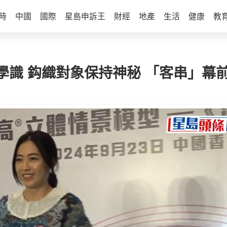
時
中國
國際
星島申訴王
財經
地產
生活
健康
教
學識 鈎織對象保持神秘 「客串」幕