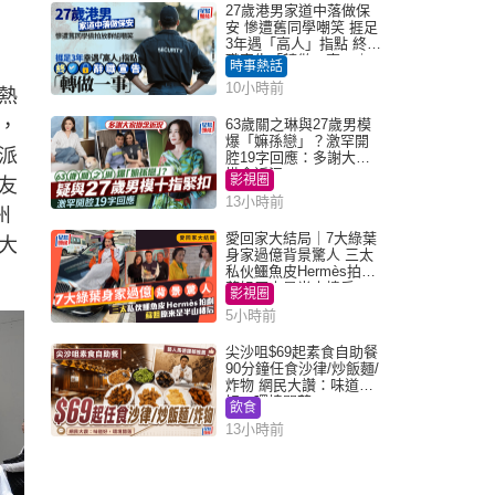
27歲港男家道中落做保
安 慘遭舊同學嘲笑 捱足
3年遇「高人」指點 終辭
職宣告「轉做一事」｜
時事熱話
Juicy叮
10小時前
熱
，
63歲關之琳與27歲男模
爆「嫲孫戀」？激罕開
派
腔19字回應：多謝大家
掛念近況
影視圈
友
13小時前
州
愛回家大結局｜7大綠葉
大
身家過億背景驚人 三太
私伙鱷魚皮Hermès拍劇
蘇姐原來是半山樓后
影視圈
5小時前
尖沙咀$69起素食自助餐
90分鐘任食沙律/炒飯麵/
炸物 網民大讚：味道
好，環境闊落
飲食
13小時前