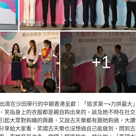
g
T
i
m
e
+1
）出席在沙田舉行的中銀香港呈獻：「追求第一•力拼最大
，笑指身上的衣服都是親自鈎出來的，談及她不時在社交
引起大眾對鈎織的興趣，又說古天樂都有跟她鈎過，大讚
分享給大家看，笑謂古天樂也沒想過自己能做到，問到古