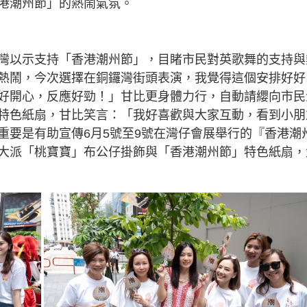
港潮州節」的熱鬧氣氛。
灣以示支持「香港潮州節」，目睹市民對英歌舞的支持與
熱鬧，今次選擇在銅鑼灣街頭表演，我覺得這個安排好好
好開心，反應好勁！」甘比更身體力行，自動請纓向市民
特色紙扇，甘比笑言：「我好喜歡與大家互動，看到小朋
重要是有助宣傳6月5號至9號在灣仔會展舉行的『香港潮
大派「桃寶寶」布公仔掛飾與「香港潮州節」特色紙扇，