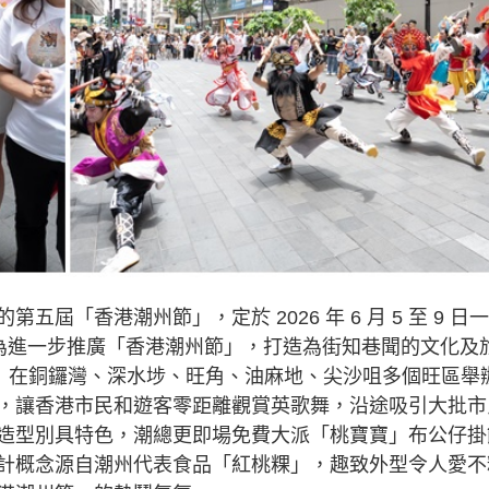
「香港潮州節」，定於 2026 年 6 月 5 至 9 日
行。為進一步推廣「香港潮州節」，打造為街知巷聞的文化及
 ）在銅鑼灣、深水埗、旺角、油麻地、尖沙咀多個旺區舉
，讓香港市民和遊客零距離觀賞英歌舞，沿途吸引大批市
造型別具特色，潮總更即場免費大派「桃寶寶」布公仔掛
計概念源自潮州代表食品「紅桃粿」，趣致外型令人愛不