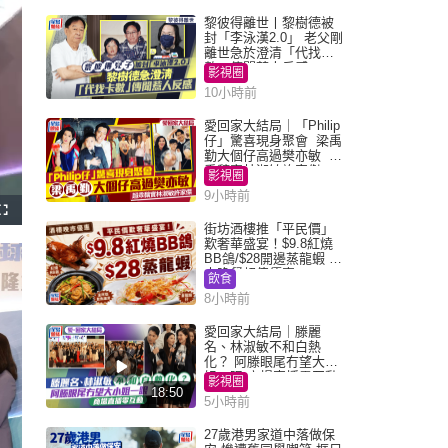
黎彼得離世丨黎樹德被
封「李泳漢2.0」 老父剛
離世急於澄清「代找卡
數」傳聞惹人反感
影視圈
10小時前
愛回家大結局｜「Philip
仔」驚喜現身聚會 梁禹
勤大個仔高過樊亦敏 超
乖黐實林淑敏許家傑
影視圈
9小時前
F
u
街坊酒樓推「平民價」
l
歎奢華盛宴！$9.8紅燒
l
s
BB鴿/$28開邊蒸龍蝦 3
c
大晚餐超值優惠
r
飲食
e
e
8小時前
n
愛回家大結局｜滕麗
名、林淑敏不和白熱
化？ 阿滕眼尾冇望大小
姐一眼 商場直播零互動
影視圈
18:50
5小時前
27歲港男家道中落做保