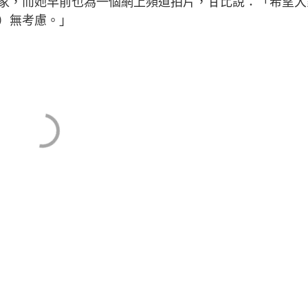
家，而她早前也為一個網上頻道拍片，甘比說：「希望大
）無考慮。」