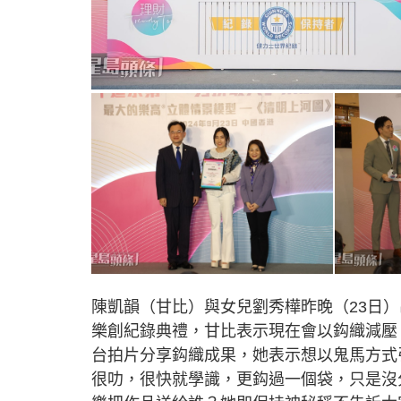
陳凱韻（甘比）與女兒劉秀樺昨晚（23日
樂創紀錄典禮，甘比表示現在會以鈎織減壓
台拍片分享鈎織成果，她表示想以鬼馬方式
很叻，很快就學識，更鈎過一個袋，只是沒