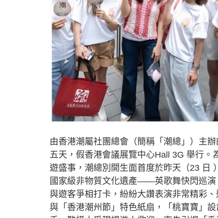
由香港潮屬社團總會（簡稱「潮總」）主辦的第五屆
五天，假香港會議展覽中心Hall 3G 舉
遊盛事，潮總別開生面首度於昨天（23 日
國家級非物質文化遺產——英歌舞快閃巡演
與遊客爭相打卡，紛紛大讚表演非常精彩、
與「香港潮州節」特色紙扇，「桃寶寶」設