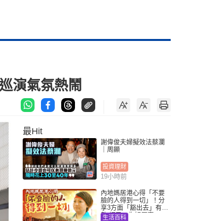
閃巡演氣氛熱鬧
最Hit
謝偉俊夫婦擬效法蔡瀾
｜周顯
投資理財
19小時前
內地媽居港心得「不要
臉的人得到一切」！分
享3方面「豁出去」有著
數 網民：你好厲害
生活百科