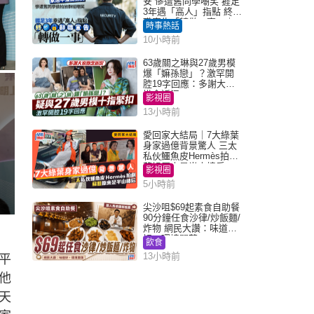
安 慘遭舊同學嘲笑 捱足
3年遇「高人」指點 終辭
職宣告「轉做一事」｜
時事熱話
Juicy叮
10小時前
63歲關之琳與27歲男模
爆「嫲孫戀」？激罕開
腔19字回應：多謝大家
掛念近況
影視圈
13小時前
愛回家大結局｜7大綠葉
身家過億背景驚人 三太
私伙鱷魚皮Hermès拍劇
蘇姐原來是半山樓后
影視圈
5小時前
尖沙咀$69起素食自助餐
90分鐘任食沙律/炒飯麵/
炸物 網民大讚：味道
」
好，環境闊落
飲食
13小時前
平
他
天