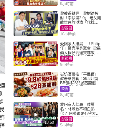
9小時前
黎彼得離世丨黎樹德被
封「李泳漢2.0」 老父剛
離世急於澄清「代找卡
數」傳聞惹人反感
影視圈
10小時前
愛回家大結局｜「Philip
仔」驚喜現身聚會 梁禹
勤大個仔高過樊亦敏 超
乖黐實林淑敏許家傑
影視圈
9小時前
街坊酒樓推「平民價」
歎奢華盛宴！$9.8紅燒
BB鴿/$28開邊蒸龍蝦 3
一連
大晚餐超值優惠
飲食
旅
8小時前
辦
愛回家大結局｜滕麗
民
名、林淑敏不和白熱
化？ 阿滕眼尾冇望大小
飾
姐一眼 商場直播零互動
影視圈
18:50
釋
5小時前