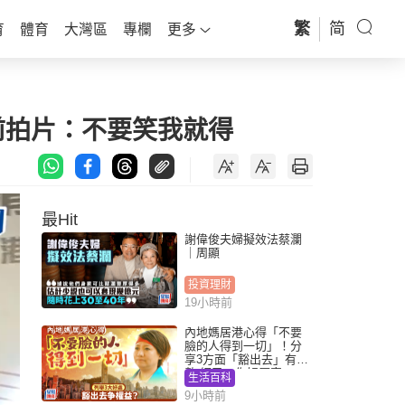
繁
简
育
體育
大灣區
專欄
更多
前拍片：不要笑我就得
最Hit
謝偉俊夫婦擬效法蔡瀾
｜周顯
投資理財
19小時前
內地媽居港心得「不要
臉的人得到一切」！分
享3方面「豁出去」有著
數 網民：你好厲害
生活百科
9小時前