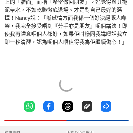
上的「體面」而稱「希望做回朋友」。她覺得與其拖
泥帶水，不如乾脆徹底退場。才是對自己最好的選
擇！Nancy說：「喺感情方面我係一個好決絕嘅人嚟
架，我完全接受唔到『分手亦是朋友』呢個講法！即
使我再鍾意嗰個人都好，如果佢咁樣同我講嘅話我立
即一秒清醒，認為呢個人唔值得我為佢繼續傷心！」
聯絡我們
版權及免責聲明