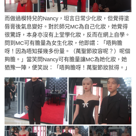
而做過模特兒的Nancy，坦言日常少化妝，但覺得塗
唇膏後氣息變好。對於師兄MC為自己化妝，她覺得
很驚訝，本身亦沒有上堂學化妝，反而在網上自學。
問到MC可有膽量為女生化妝，他即謂：「唔夠膽
呀！因為唔知搽幾多份量。（萬聖節妝容呢？）呢個
夠膽。」當笑問Nancy可有膽量讓MC為她化妝，她
猶豫一陣，便笑說：「唔夠膽呀！萬聖節妝就得。」