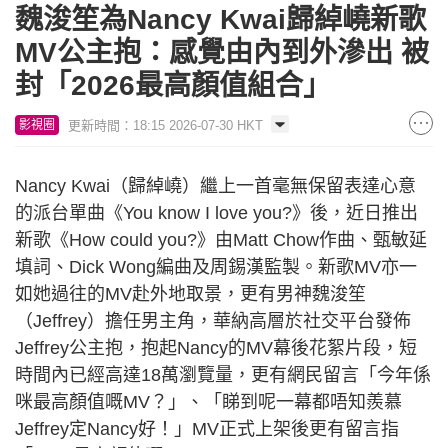
魏浚笙為Nancy Kwai歸綽嶢新歌
MV公主抱：感覺由內到外滲出 被
封「2026最高顏值組合」
更新時間：18:15 2026-07-30 HKT
影視圈
Nancy Kwai（歸綽嶢）繼上一首毫無保留表達心意
的派台單曲《You know I love you?》後，近日推出
新歌《How could you?》由Matt Chow作曲、甄敏延
填詞、Dick Wong編曲及周錫漢監製。新歌MV亦一
如她過往的MV赴外地取景，更有男神魏浚笙
（Jeffrey）擔任男主角，華納高層於社交平台發佈
Jeffrey公主抱，抱起Nancy的MV幕後花絮片段，短
時間內已經高達18萬瀏覽量，更有網民留言「今年係
咪最高顏值嘅MV？」、「睇到呢一幕都唔知羨慕
Jeffrey定Nancy好！」MV正式上架後更有留言指