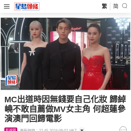
繁
简
MC出道時因無錢要自己化妝 歸綽
嶢不敢自薦做MV女主角 何超蓮參
演澳門回歸電影
更新時間：22:45 2024-08-02 HKT
影視圈