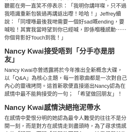
聽罷在旁一直笑不停表示：「我明你講咩㗎，只不過
我唔識重新包裝過再講返出嚟！哈哈！」Jeffrey續
說：「同埋喺最後我哋需要一個好sad嘅ending，要
喊啦！其實我當時望到你已經喊，即係嗰種感動⋯⋯
你個背影好Touch到我！」
Nancy Kwai接受唔到「分手亦是朋
友」
Nancy Kwai亦曾透露將於今年推出全新概念大碟，
以「Q&A」為核心主題，每一首歌曲都是一次對自己
內心的靈魂拷問。這首新歌便直接道出Nancy認為在
感情中最不能夠接受的一句； 「希望做回朋友」！
Nancy Kwai感情決絕拖泥帶水
在感情中愛恨分明的她認為最令人難受的往往不是分
開一刻，而是對方在感情走到盡頭時，為了尋求情感