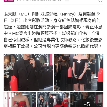
張天賦（MC）與師妹歸綽嶢（Nancy）及何超蓮今
日（2日）出席彩妝活動，身穿紅色低胸裙現身的何
超蓮，透露剛剛在澳門參演一部回歸電影，現正休息
中。MC笑言出道時預算不多，試過親自化妝，化到
自己似個賊樣，但經過專業化妝師教路，化妝後要影
張相睇下效果，公司發現也建議他需要化妝師代勞。
+5