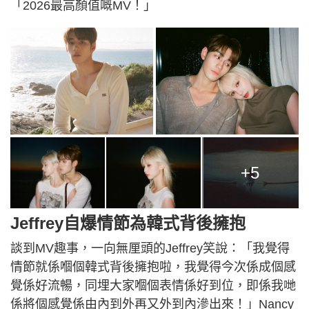
「2026最高顏值嘅MV！」
+5
Jeffrey自爆情節為韓式背後擁抱
談到MV趣事，一向無厘頭的Jeffrey笑說：「我覺得
情節就係嗰個韓式背後擁抱啦，我覺得今次係成個感
覺係好流暢，同埋大家嗰個表情係好到位，即係我哋
係將個感覺係由內到外再又外到內滲出來！」Nancy