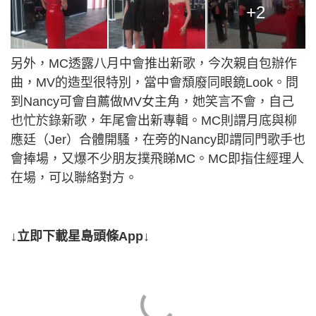
+2
另外，MC透露八月中會推出新歌，今次親自包辦作
曲，MV的造型很特別，當中會頹廢同眼鏡Look。問
到Nancy可會自薦做MV女主角，她笑言不會，自己
也忙於錄新歌，年尾會出新專輯。MC則謂月底與柳
應廷（Jer）合體開騷，在旁的Nancy即謂同門歌手也
會捧場，又爆不少朋友撲飛睇MC。MC即指住經理人
在場，可以聯絡對方。
↓立即下載星島頭條App↓