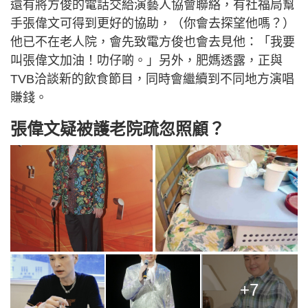
還有將方俊的電話交給演藝人協會聯絡，有社福局幫
手張偉文可得到更好的協助，（你會去探望他嗎？）
他已不在老人院，會先致電方俊也會去見他：「我要
叫張偉文加油！叻仔啲。」另外，肥媽透露，正與
TVB洽談新的飲食節目，同時會繼續到不同地方演唱
賺錢。
張偉文疑被護老院疏忽照顧？
+7