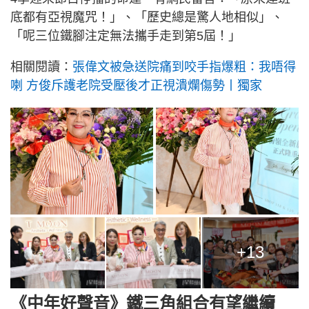
底都有亞視魔咒！」、「歷史總是驚人地相似」、
「呢三位鐵腳注定無法攜手走到第5屆！」
相關閱讀：
張偉文被急送院痛到咬手指爆粗：我唔得
喇 方俊斥護老院受壓後才正視潰爛傷勢丨獨家
+13
《中年好聲音》鐵三角組合有望繼續