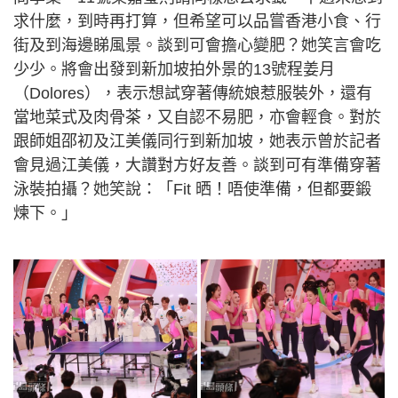
求什麼，到時再打算，但希望可以品嘗香港小食、行
街及到海邊睇風景。談到可會擔心變肥？她笑言會吃
少少。將會出發到新加坡拍外景的13號程姜月
（Dolores），表示想試穿著傳統娘惹服裝外，還有
當地菜式及肉骨茶，又自認不易肥，亦會輕食。對於
跟師姐邵初及江美儀同行到新加坡，她表示曾於記者
會見過江美儀，大讚對方好友善。談到可有準備穿著
泳裝拍攝？她笑說：「Fit 晒！唔使準備，但都要鍛
煉下。」