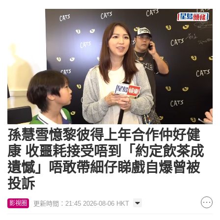
Loaded
:
Unmute
19.42%
孫慧雪憶黎彼得上年合作仲好健
康 收噩耗接受唔到「約定飲茶成
遺憾」唔敢帶細仔睇戲自爆曾被
投訴
更新時間：21:45 2026-08-06 HKT
影視圈