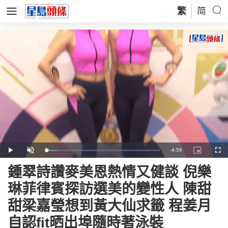
繁
简
Remaining
-
4:59
Loaded
:
Play
Unmute
Picture-
Full
10.18%
in-
Picture
Time
鍾翠詩讚麥美恩熱情又健談 倪樂
琳菲律賓探訪選美的變性人 陳甜
甜梁嘉瑩想到黃大仙求籤 程姜月
自認fit晒出埠隨時著泳裝