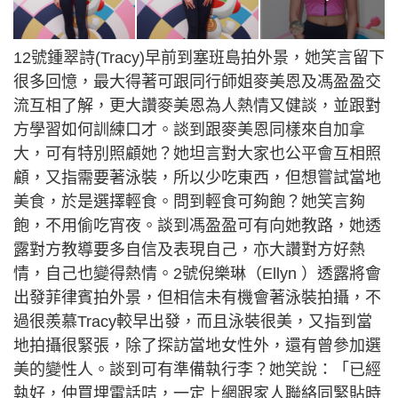
12號鍾翠詩(Tracy)早前到塞班島拍外景，她笑言留下
很多回憶，最大得著可跟同行師姐麥美恩及馮盈盈交
流互相了解，更大讚麥美恩為人熱情又健談，並跟對
方學習如何訓練口才。談到跟麥美恩同樣來自加拿
大，可有特別照顧她？她坦言對大家也公平會互相照
顧，又指需要著泳裝，所以少吃東西，但想嘗試當地
美食，於是選擇輕食。問到輕食可夠飽？她笑言夠
飽，不用偷吃宵夜。談到馮盈盈可有向她教路，她透
露對方教導要多自信及表現自己，亦大讚對方好熱
情，自己也變得熱情。2號倪樂琳（Ellyn ）透露將會
出發菲律賓拍外景，但相信未有機會著泳裝拍攝，不
過很羨慕Tracy較早出發，而且泳裝很美，又指到當
地拍攝很緊張，除了探訪當地女性外，還有曾參加選
美的變性人。談到可有準備執行李？她笑說：「已經
執好，仲買埋電話咭，一定上網跟家人聯絡同緊貼時