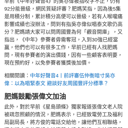
早前《中年好聲音4》的吳亦偉被指咬字不正，仍有
92分能晉級，網民質疑評審？肥媽笑指，因為後5集
是用積分制，累計積分高便可以晉級，若有人喉嚨痛
影響成績也沒辦法，問到有指吳亦偉似唱泰文歌仍高
分？肥媽請大家可以問周國豐為何「觀音開庫」，又
指出，《中年》參賽者毋需奪冠，入到30強已經當
贏，他們也可以有很多工作，早前已經有人找肥媽
問，現有參賽者的演出價錢，因有一些顧客表明要，
現在預約好，以免參賽者獲獎後加價。
相關閱讀：
中年好聲音4丨前評審伍仲衡暗寸吳亦
偉：以為唱緊泰文 避談好友周國豐評分標準？
肥媽鼓勵張偉文加油
此外，對於早前《星島頭條》獨家報道張偉文老人院
被疏忽照顧的情況，肥媽表示，已經致電勞工及福利
局副局長，將方俊的電話交給他，讓他們互相聯絡，