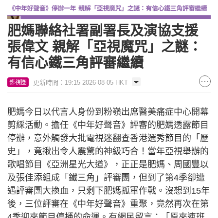
肥媽聯絡社署副署長及演協支援
張偉文 親解「亞視魔咒」之謎：
有信心鐵三角評審繼續
更新時間：19:15 2026-08-05 HKT
影視圈
肥媽今日以代言人身份到粉嶺出席醫美痛症中心開幕
剪綵活動。擔任《中年好聲音》評審的肥媽透露節目
停辦，意外觸發大批電視迷翻查香港選秀節目的「歷
史」，竟揪出令人震驚的神級巧合！當年亞視舉辦的
歌唱節目《亞洲星光大道》，正正是肥媽、周國豐以
及張佳添組成「鐵三角」評審團，但到了第4季卻遭
遇評審團大換血，只剩下肥媽孤軍作戰。沒想到15年
後，三位評審在《中年好聲音》重聚，竟然再次在第
4季迎來節目停播的命運。有網民留言：「原來連班