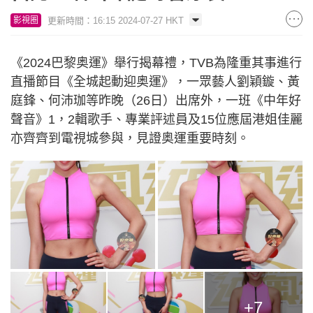
更新時間：16:15 2024-07-27 HKT
影視圈
《2024巴黎奥運》舉行揭幕禮，TVB為隆重其事進行
直播節目《全城起動迎奥運》，一眾藝人劉穎鏇、黃
庭鋒、何沛珈等昨晚（26日）出席外，一班《中年好
聲音》1，2輯歌手、專業評述員及15位應屆港姐佳麗
亦齊齊到電視城參與，見證奥運重要時刻。
+7