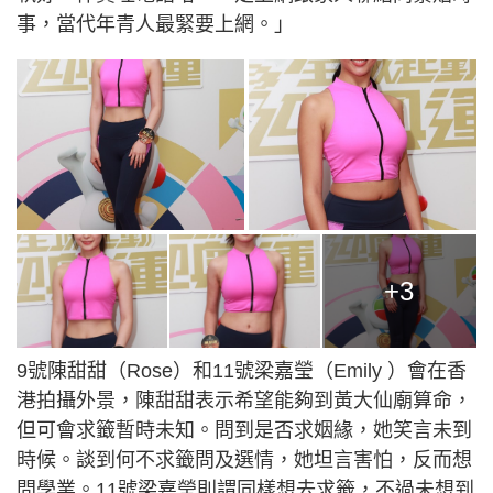
事，當代年青人最緊要上網。」
+3
9號陳甜甜（Rose）和11號梁嘉瑩（Emily ）會在香
港拍攝外景，陳甜甜表示希望能夠到黃大仙廟算命，
但可會求籤暫時未知。問到是否求姻緣，她笑言未到
時候。談到何不求籤問及選情，她坦言害怕，反而想
問學業。11號梁嘉瑩則謂同樣想去求籤，不過未想到