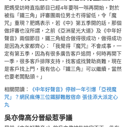
肥媽受訪時直指節目已經4年要唞一唞再開始，對於
被指「鐵三角」評審團兩位男士冇得留低，令「魔
咒」重現？肥媽表示，若《中》第五季開的話，那個
做評審也沒所謂，之前《亞洲星光大道》及《中年好
聲音》兩個節目，鐵三角組合做得很成功，做得成功
是因為大家都齊心：「我覺得『魔咒』不會成事，一
定有第五季，因為有很多廣告客戶追問，何時再開下
一季，很多客戶排隊支持，找客或找贊助商難，現在
是客戶找上門，我有信心『鐵三角』可以繼續，當然
也要老闆點頭。」
相關閱讀：
《中年好聲音》停辦一年引爆「亞視魔
咒」？網民瘋傳三位鐵腳難敵宿命 張佳添大派定心
丸
吳亦偉高分晉級惹爭議