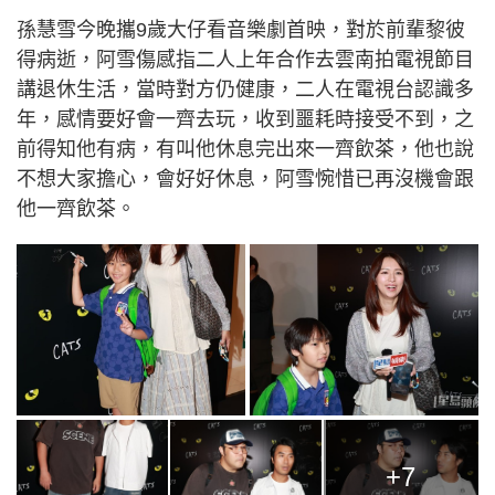
孫慧雪今晚攜9歲大仔看音樂劇首映，對於前輩黎彼
得病逝，阿雪傷感指二人上年合作去雲南拍電視節目
講退休生活，當時對方仍健康，二人在電視台認識多
年，感情要好會一齊去玩，收到噩耗時接受不到，之
前得知他有病，有叫他休息完出來一齊飲茶，他也說
不想大家擔心，會好好休息，阿雪惋惜已再沒機會跟
他一齊飲茶。
+7