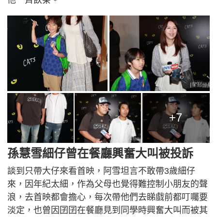
他一齊飲茶。
+7
孫慧雪細仔曾在餐廳興奮大叫被投訴
談到只帶大仔來看首映，阿雪坦言不敢帶3歲細仔
來，因年紀太細，作為父母也覺得難控制小朋友的聲
浪，去首映都會擔心，每次帶他們去睇戲前都叮囑要
淡定，也曾因囝囝在餐廳見到同學時興奮大叫而被其