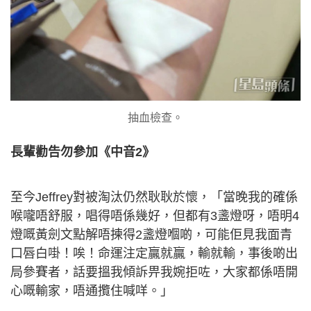
抽血檢查。
長輩勸告勿參加《中音2》
至今Jeffrey對被淘汰仍然耿耿於懷，「當晚我的確係
喉嚨唔舒服，唱得唔係幾好，但都有3盞燈呀，唔明4
燈嘅黃劍文點解唔揀得2盞燈嗰啲，可能佢見我面青
口唇白啩！唉！命運注定贏就贏，輸就輸，事後啲出
局參賽者，話要搵我傾訴畀我婉拒咗，大家都係唔開
心嘅輸家，唔通攬住喊咩。」