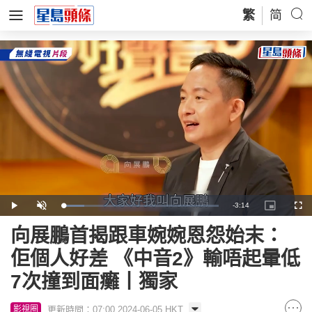
繁
简
Remaining
-
3:14
Loaded
:
Play
Unmute
Picture-
Full
14.00%
in-
Picture
Time
向展鵬首揭跟車婉婉恩怨始末：
佢個人好差 《中音2》輸唔起暈低
7次撞到面癱丨獨家
更新時間：07:00 2024-06-05 HKT
影視圈