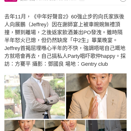
去年11月，《中年好聲音2》60強止步的向氏家族後
人向展鵬（Jeffrey）因在謝師宴上被車婉婉無禮頂
撞，嬲到離場，之後返家飲酒兼出PO發洩。雖時隔
半年怒火已熄，但仍然缺席「中2生」畢業晚宴。
Jeffrey首揭屈埋喺心半年的不快，強調唔啱自己嘅地
方就唔會再去，自己搞私人Party唱吓歌仲happy。採
訪：方騫平 攝影：鄧國良 場地：Gentry club