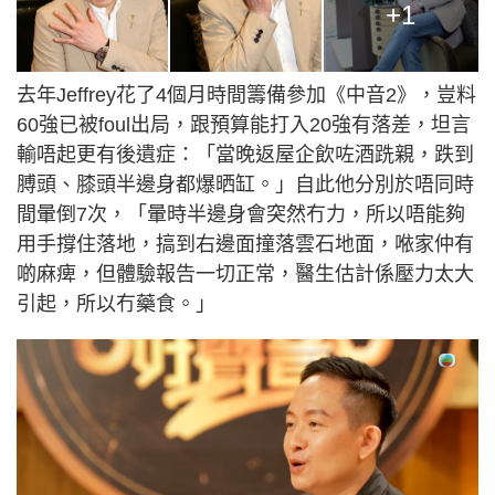
+1
去年Jeffrey花了4個月時間籌備參加《中音2》，豈料
60強已被foul出局，跟預算能打入20強有落差，坦言
輸唔起更有後遺症：「當晚返屋企飲咗酒跣親，跌到
膊頭、膝頭半邊身都爆晒缸。」自此他分別於唔同時
間暈倒7次，「暈時半邊身會突然冇力，所以唔能夠
用手撐住落地，搞到右邊面撞落雲石地面，𠵱家仲有
啲麻痺，但體驗報告一切正常，醫生估計係壓力太大
引起，所以冇藥食。」