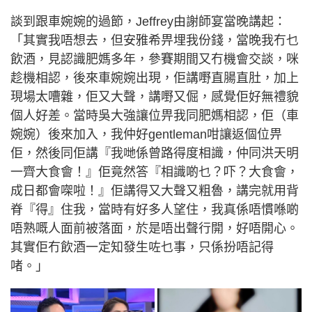
談到跟車婉婉的過節，Jeffrey由謝師宴當晚講起：
「其實我唔想去，但安雅希畀埋我份錢，當晚我冇乜
飲酒，見認識肥媽多年，參賽期間又冇機會交談，咪
趁機相認，後來車婉婉出現，佢講嘢直腸直肚，加上
現場太嘈雜，佢又大聲，講嘢又倔，感覺佢好無禮貌
個人好差。當時吳大強讓位畀我同肥媽相認，佢（車
婉婉）後來加入，我仲好gentleman咁讓返個位畀
佢，然後同佢講『我哋係曾路得度相識，仲同洪天明
一齊大食會！』佢竟然答『相識啲乜？吓？大食會，
成日都會㗎啦！』佢講得又大聲又粗魯，講完就用背
脊『得』住我，當時有好多人望住，我真係唔慣喺啲
唔熟嘅人面前被落面，於是唔出聲行開，好唔開心。
其實佢冇飲酒一定知發生咗乜事，只係扮唔記得
啫。」