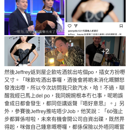
+2
然後Jeffrey返到屋企飲咗酒就出咗個po，插女方扮嘢
又寸。「咪飲咗酒出事囉，酒後會將啲未消化嘅嬲怒
發洩出嚟，所以今次訪問我只飲汽水，哈！不過，瞓
醒我經已馬上del po，我同婉婉根本冇乜事，呢啲誤
會成日都會發生，都同佢講返聲『唔好意思』。」另
外，參賽後Jeffrey推咗唔少Job，他笑說：「60強止
步都算係咁啦，未來有機會開公司自資出碟，既然畀
得起，咪做自己鍾意嘅嘢囉，都係保險以外唔同嘅嘗