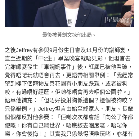
最後被黃劍文揀他出局。
之後Jeffrey有參與9月份生日會及11月份的謝師宴，
直至近期的「中2生」畢業晚宴就唔見影，他坦言去
完謝師宴發生「車婉婉事件」後，紅塵已被他看破，
覺得唔啱玩就唔會再去，更語帶相關舉例：「我經常
望到樓下個寵物友善花園有小朋友跌親，或者被狗
咬，有過唔好經歷，佢哋都唔會再去嗰個公園啦。」
語畢他補充：「但唔好投射狗係邊個？邊個被狗咬？
只係舉例。」Jeffrey坦言由始至終家人、朋友、長輩
個個都反對他參賽：「佢哋次次都會話『向公子你都
傻嘅，你有自己嘅世界，唔應該去嗰度囉，唔啱你
㗎，你會後悔！』其實我只係覺得唔啱玩啫，亦都冇