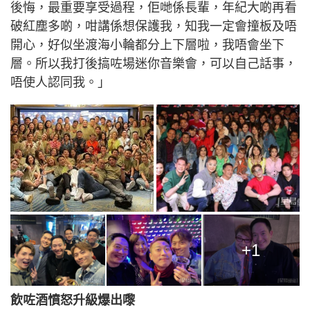
後悔，最重要享受過程，佢哋係長輩，年紀大啲再看
破紅塵多啲，咁講係想保護我，知我一定會撞板及唔
開心，好似坐渡海小輪都分上下層啦，我唔會坐下
層。所以我打後搞咗場迷你音樂會，可以自己話事，
唔使人認同我。」
+1
飲咗酒憤怒升級爆出嚟