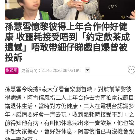
Loaded
:
Unmute
20.06%
孫慧雪憶黎彼得上年合作仲好健
康 收噩耗接受唔到「約定飲茶成
遺憾」唔敢帶細仔睇戲自爆曾被
投訴
更新時間：21:45 2026-08-06 HKT
影視圈
孫慧雪今晚攜9歲大仔看音樂劇首映，對於前輩黎彼
得病逝，阿雪傷感指二人上年合作去雲南拍電視節目
講退休生活，當時對方仍健康，二人在電視台認識多
年，感情要好會一齊去玩，收到噩耗時接受不到，之
前得知他有病，有叫他休息完出來一齊飲茶，他也說
不想大家擔心，會好好休息，阿雪惋惜已再沒機會跟