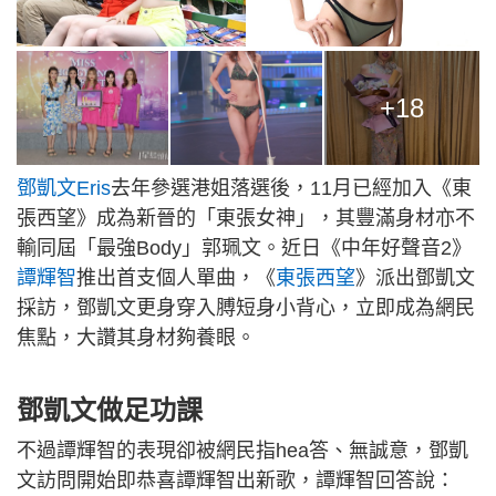
+18
鄧凱文Eris
去年參選港姐落選後，11月已經加入《東
張西望》成為新晉的「東張女神」，其豐滿身材亦不
輸同屆「最強Body」郭珮文。近日《中年好聲音2》
譚輝智
推出首支個人單曲，《
東張西望
》派出鄧凱文
採訪，鄧凱文更身穿入膊短身小背心，立即成為網民
焦點，大讚其身材夠養眼。
鄧凱文做足功課
不過譚輝智的表現卻被網民指hea答、無誠意，鄧凱
文訪問開始即恭喜譚輝智出新歌，譚輝智回答說：