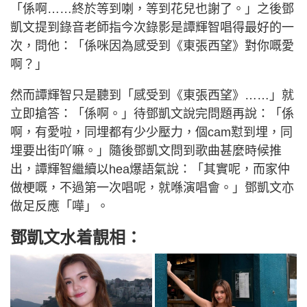
「係啊……終於等到喇，等到花兒也謝了。」之後鄧
凱文提到錄音老師指今次錄影是譚輝智唱得最好的一
次，問他：「係咪因為感受到《東張西望》對你嘅愛
啊？」
然而譚輝智只是聽到「感受到《東張西望》……」就
立即搶答：「係啊。」待鄧凱文說完問題再說：「係
啊，有愛啦，同埋都有少少壓力，個cam懟到埋，同
埋要出街吖嘛。」隨後鄧凱文問到歌曲甚麼時候推
出，譚輝智繼續以hea爆語氣說：「其實呢，而家仲
做梗嘅，不過第一次唱呢，就喺演唱會。」鄧凱文亦
做足反應「嘩」。
鄧凱文水着靚相：