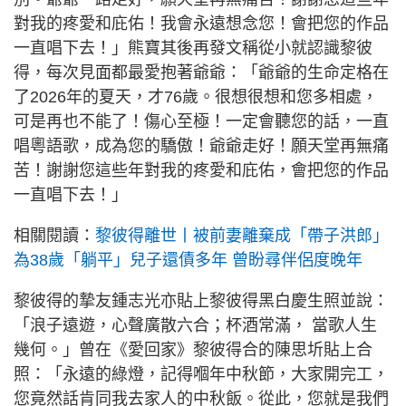
對我的疼愛和庇佑！我會永遠想念您！會把您的作品
一直唱下去！」熊寶其後再發文稱從小就認識黎彼
得，每次見面都最愛抱著爺爺：「爺爺的生命定格在
了2026年的夏天，才76歲。很想很想和您多相處，
可是再也不能了！傷心至極！一定會聽您的話，一直
唱粵語歌，成為您的驕傲！爺爺走好！願天堂再無痛
苦！謝謝您這些年對我的疼愛和庇佑，會把您的作品
一直唱下去！」
相關閱讀：
黎彼得離世丨被前妻離棄成「帶子洪郎」
為38歲「躺平」兒子還債多年 曾盼尋伴侶度晚年
黎彼得的摯友鍾志光亦貼上黎彼得黑白慶生照並說：
「浪子遠遊，心聲廣散六合；杯酒常滿， 當歌人生
幾何。」曾在《愛回家》黎彼得合的陳思圻貼上合
照：「永遠的綠燈，記得嗰年中秋節，大家開完工，
您竟然話肯同我去家人的中秋飯。從此，您就是我們