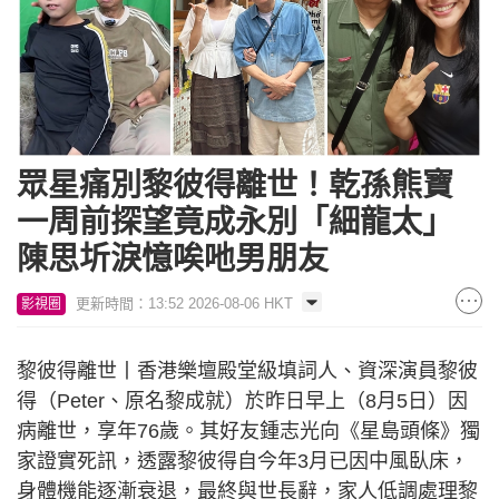
眾星痛別黎彼得離世！乾孫熊寶
一周前探望竟成永別「細龍太」
陳思圻淚憶唉吔男朋友
更新時間：13:52 2026-08-06 HKT
影視圈
黎彼得離世丨香港樂壇殿堂級填詞人、資深演員黎彼
得（Peter、原名黎成就）於昨日早上（8月5日）因
病離世，享年76歲。其好友鍾志光向《星島頭條》獨
家證實死訊，透露黎彼得自今年3月已因中風臥床，
身體機能逐漸衰退，最終與世長辭，家人低調處理黎