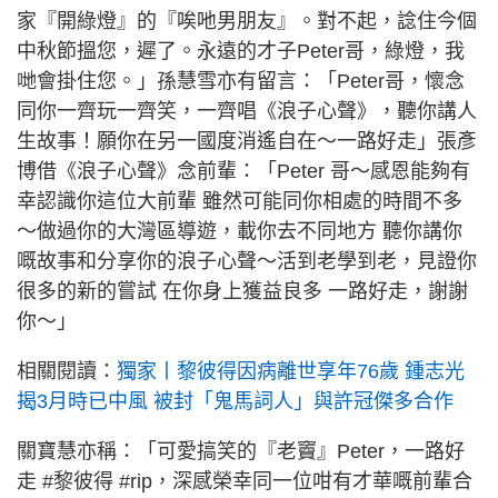
家『開綠燈』的『唉吔男朋友』。對不起，諗住今個
中秋節搵您，遲了。永遠的才子Peter哥，綠燈，我
哋會掛住您。」孫慧雪亦有留言：「Peter哥，懷念
同你一齊玩一齊笑，一齊唱《浪子心聲》，聽你講人
生故事！願你在另一國度消遙自在～一路好走」張彥
博借《浪子心聲》念前輩：「Peter 哥～感恩能夠有
幸認識你這位大前輩 雖然可能同你相處的時間不多
～做過你的大灣區導遊，載你去不同地方 聽你講你
嘅故事和分享你的浪子心聲～活到老學到老，見證你
很多的新的嘗試 在你身上獲益良多 一路好走，謝謝
你～」
相關閱讀：
獨家丨黎彼得因病離世享年76歲 鍾志光
揭3月時已中風 被封「鬼馬詞人」與許冠傑多合作
關寶慧亦稱：「可愛搞笑的『老竇』Peter，一路好
走 #黎彼得 #rip，深感榮幸同一位咁有才華嘅前輩合