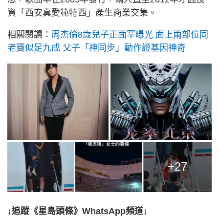
資「西安真愛範特西」產生商業交集。
相關閱讀：
周杰倫8歲兒子正面罕曝光 面上兩部位同
老竇似足九成 父子「神同步」動作證基因神奇
+27
↓追蹤《星島頭條》WhatsApp頻道↓