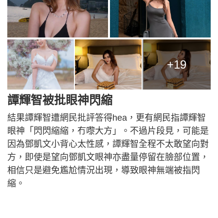
+19
譚輝智被批眼神閃縮
結果譚輝智遭網民批評答得hea，更有網民指譚輝智
眼神「閃閃縮縮，冇嚟大方」。不過片段見，可能是
因為鄧凱文小背心太性感，譚輝智全程不太敢望向對
方，即使是望向鄧凱文眼神亦盡量停留在臉部位置，
相信只是避免尷尬情況出現，導致眼神無端被指閃
縮。