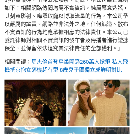
的不實報導，引發公眾誤解。對此，本公司嚴正聲明
如下：相關網路傳聞均屬不實資訊，純屬惡意造謠，
其刻意影射、嘩眾取寵以博取流量的行為，本公司予
以嚴厲的譴責。網路並非法外之地，任何編造、散布
不實資訊的行為均應承擔相應的法律責任。本公司已
委託律師對相關不實資訊的發布者及傳播者進行證據
保全，並保留依法追究其法律責任的全部權利。」
相關閱讀：
周杰倫首登鳥巢開騷260萬人搶飛 私人飛
機抵京抱女落機超有型 8歲兒子顯獨立成鮮明對比