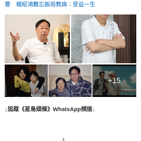
響 楊紹鴻難忘飯局教誨：受益一生
+15
↓追蹤《星島頭條》WhatsApp頻道↓