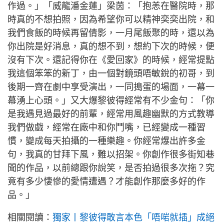
作過。」「威龍潘金蓮」梁茵：「抱恙在醫院時，那
時真的不想拍照，因為希望你可以精神奕奕出院，和
我們食飯的時候再留倩影，一月尾飯聚的時，還以為
你出院是好消息，真的想不到，想約下次的時候，便
沒有下次。還記得你在《愛回家》的時候，經常提點
我這個笨笨的新丁，由一個對鏡頭唔敏銳的初哥，到
後期一齊在劇中享受演出，一同搗蛋的場面，一幕一
幕湧上心頭。」又大爆黎彼得經常有不少金句：「你
是我遇見過最好的前輩，經常用風趣幽默的方式教導
我們做戲，經常在廠中和你鬥嘴，已經變成一種習
慣，變成每天拍攝的一種樂趣。你經常爆出許多金
句，我真的甘拜下風，難以招架。你創作很多街知巷
聞的作品，以前總跟你說笑，是否拍過很多次拖？究
竟有多少悽慘的愛情遭遇？才能創作那麼多好的作
品。」
相關閱讀：
獨家丨黎彼得敢言本色「唔啱就插」成絕