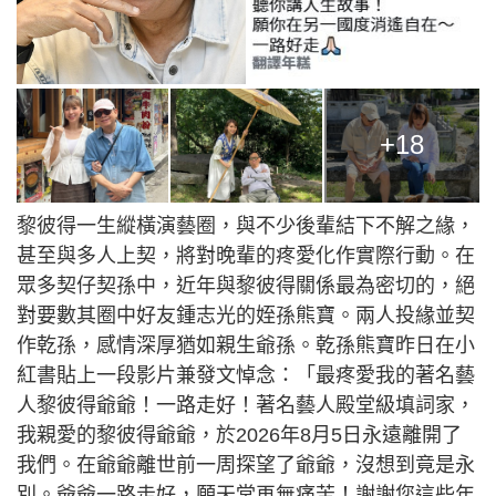
+18
黎彼得一生縱橫演藝圈，與不少後輩結下不解之緣，
甚至與多人上契，將對晚輩的疼愛化作實際行動。在
眾多契仔契孫中，近年與黎彼得關係最為密切的，絕
對要數其圈中好友鍾志光的姪孫熊寶。兩人投緣並契
作乾孫，感情深厚猶如親生爺孫。乾孫熊寶昨日在小
紅書貼上一段影片兼發文悼念：「最疼愛我的著名藝
人黎彼得爺爺！一路走好！著名藝人殿堂級填詞家，
我親愛的黎彼得爺爺，於2026年8月5日永遠離開了
我們。在爺爺離世前一周探望了爺爺，沒想到竟是永
別。爺爺一路走好，願天堂再無痛苦！謝謝您這些年