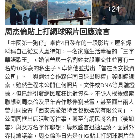
+24
周杰倫貼上打網球照片回應流言
「中國第一狗仔」卓偉4日發布的一段影片，匿名爆
料稱自己從友人處得知，一名家庭生活幸福的「三字
華語歌王」，婚前曾與一名劉姓女股東交往並育有一
名約10多歲的私生子。卓偉他並拋出「曾在西安投資
公司」、「與劉姓合作夥伴同日退出股權」等關鍵線
索，雖然全程未公開任何照片、文件或DNA等具體證
據，但已經引發網民瘋狂比對資料，不少人根據線索
聯想到周杰倫及早年合作夥伴劉若雪，甚至翻出兩人
曾共同投資「西安真愛范特西餐飲娛樂有限公司」、
公開同框出席活動等往事，甚至有網民將名曲〈髮如
雪〉與女方名字作聯想，導致謠言迅速延燒。面對外
界持續議論，周杰倫昨日先是在IG貼上打網球照片並