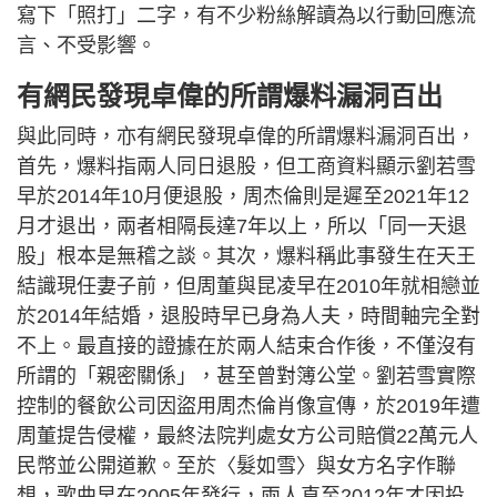
寫下「照打」二字，有不少粉絲解讀為以行動回應流
言、不受影響。
有網民發現卓偉的所謂爆料漏洞百出
與此同時，亦有網民發現卓偉的所謂爆料漏洞百出，
首先，爆料指兩人同日退股，但工商資料顯示劉若雪
早於2014年10月便退股，周杰倫則是遲至2021年12
月才退出，兩者相隔長達7年以上，所以「同一天退
股」根本是無稽之談。其次，爆料稱此事發生在天王
結識現任妻子前，但周董與昆凌早在2010年就相戀並
於2014年結婚，退股時早已身為人夫，時間軸完全對
不上。最直接的證據在於兩人結束合作後，不僅沒有
所謂的「親密關係」，甚至曾對簿公堂。劉若雪實際
控制的餐飲公司因盜用周杰倫肖像宣傳，於2019年遭
周董提告侵權，最終法院判處女方公司賠償22萬元人
民幣並公開道歉。至於〈髮如雪〉與女方名字作聯
想，歌曲早在2005年發行，兩人直至2012年才因投