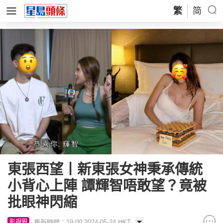
繁
简
東張西望丨新東張女神秉承傳統
小背心上陣 譚輝智唔敢望？竟被
批眼神閃縮
更新時間：19:00 2024-05-24 HKT
影視圈