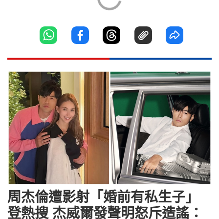
周杰倫遭影射「婚前有私生子」
登熱搜 杰威爾發聲明怒斥造謠：