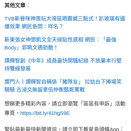
其他文章
：
TVB新晉咪神喪玩大灣區晒震撼三點式！趴玻璃有逼
爆效果 網民急問：咩名？
新東張女神鄧凱文全天候貼性感相 網民：「最強
Body」郭珮文遇勁敵！
譚輝智創《中年》成員最快開騷紀錄 不放棄本行堅
持雙線發展
獎門人丨譚輝智自稱係「豬隊友」 拉姑台下捧場笑
騎騎 古淖文無留意伍仲衡甄妮罵戰
想睇更多精彩內容，請立即瀏覽「區區有申訴」活動
專頁，
https://bit.ly/41hgS9E
緊貼最新最快新聞資訊，請立即下載星島頭條App：