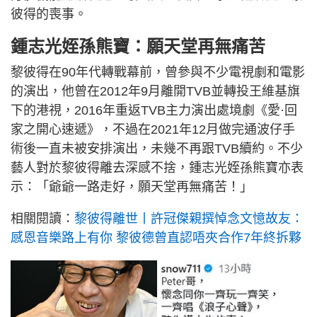
彼得的喪事。
鍾志光姪孫熊寶：願天堂再無痛苦
黎彼得在90年代轉戰幕前，曾參與不少電視劇和電影
的演出，他曾在2012年9月離開TVB並轉投王維基旗
下的港視，2016年重返TVB主力演出處境劇《愛·回
家之開心速遞》，不過在2021年12月做完通波仔手
術後一直未被安排演出，未幾不再跟TVB續約。不少
藝人對於黎彼得離去深感不捨，鍾志光姪孫熊寶亦表
示：「爺爺一路走好，願天堂再無痛苦！」
相關閱讀：
黎彼得離世丨許冠傑親撰悼念文憶故友：
感恩音樂路上有你 黎彼德曾直認唔夾合作7年終拆夥