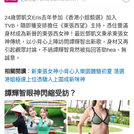
24歲鄧凱文Eris去年參加《香港小姐競選》加入
TVB，隨即獲安排擔任《東張西望》主持，憑住豐滿
身材成為新晉的東張西女神！最近鄧凱文秉承東張女
神傳統，以小背心上陣訪問譚輝智出新歌，身材又再
引起觀眾討論，不過譚輝智竟然被指回答勁hea、無
誠意。
相關閱讀
：
新東張女神小背心入樂園體驗初夏 落選
港姐極速上位憑驕人上圍成新咪神
譚輝智眼神閃縮受訪？