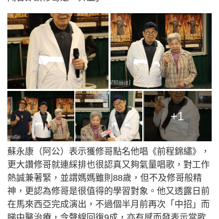
+1
蘇永康（阿公）表示獲修哥點名他唱《前程錦繡》，
更大讚修哥就連綵排也很認真又夠氣量唱歌，對工作
熱誠兼著緊，並謂媽媽雖則88歲，但不及修哥般精
神，更認為修哥是很值得的學習對象。他又透露日前
在馬來西亞完成演出，不過個半月前再次「中招」而
睇中醫治療，令聲線回復9成，亦有感而發表示當歌