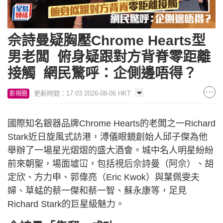
佘詩曼疑胸壓Chrome Hearts型
男老闆 俯身疑跟對方背脊零距離
接觸 網民驚呼：企側邊唔得？
更新時間：17:03 2026-08-06 HKT
影視圈
國際知名銀器品牌Chrome Hearts的老闆之一Richard
Stark近日旋風式訪港，溥儀眼鏡創始人邱子傑為他
舉辦了一場星光熠熠的盛大酒會。城中名人明星紛紛
前來朝聖，場面墟冚，包括視后佘詩曼（阿佘）、胡
定欣、方力申、郭偉亮（Eric Kwok）與葉佩雯夫
婦、草蜢的蔡一傑和蔡一智、蘇永康等，足見
Richard Stark的巨星級魅力。