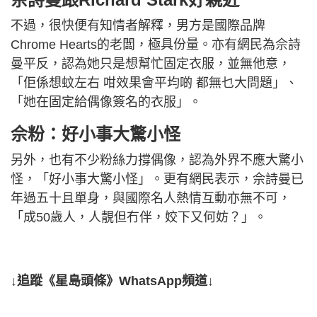
不過，很快便有知情者解釋，男方是國際品牌
Chrome Hearts的老闆，極具份量。亦有網民為佘詩
曼平反，認為她只是想幫忙固定衣服，並無他意，
「佢係想蚊左右 咁效果會平均啲 都無乜大問題」、
「她在固定給偶像簽名的衣服」。
佘粉：好小事大驚小怪
另外，也有不少粉絲力撐偶像，認為外界不應大驚小
怪，「好小事大驚小怪」。更有網民表示，佘詩曼已
年過五十且單身，與國際名人熱情互動亦無不可，
「成50歲人，人靚但冇伴，姣下又何妨？」。
↓追蹤《星島頭條》WhatsApp頻道↓