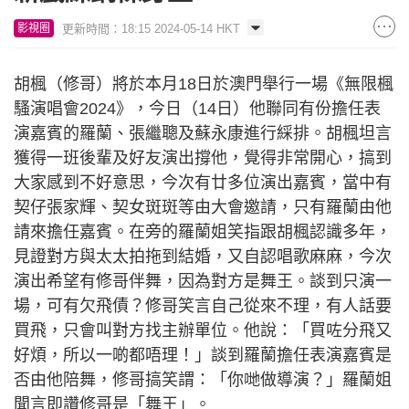
更新時間：18:15 2024-05-14 HKT
影視圈
胡楓（修哥）將於本月18日於澳門舉行一場《無限楓
騷演唱會2024》，今日（14日）他聯同有份擔任表
演嘉賓的羅蘭、張繼聰及蘇永康進行綵排。胡楓坦言
獲得一班後輩及好友演出撐他，覺得非常開心，搞到
大家感到不好意思，今次有廿多位演出嘉賓，當中有
契仔張家輝、契女斑斑等由大會邀請，只有羅蘭由他
請來擔任嘉賓。在旁的羅蘭姐笑指跟胡楓認識多年，
見證對方與太太拍拖到結婚，又自認唱歌麻麻，今次
演出希望有修哥伴舞，因為對方是舞王。談到只演一
場，可有欠飛債？修哥笑言自己從來不理，有人話要
買飛，只會叫對方找主辦單位。他說：「買咗分飛又
好煩，所以一啲都唔理！」談到羅蘭擔任表演嘉賓是
否由他陪舞，修哥搞笑謂：「你哋做導演？」羅蘭姐
聞言即讚修哥是「舞王」。