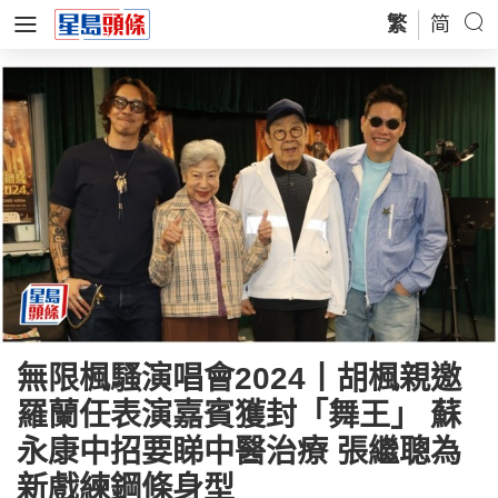
繁
简
無限楓騷演唱會2024丨胡楓親邀
羅蘭任表演嘉賓獲封「舞王」 蘇
永康中招要睇中醫治療 張繼聰為
新戲練鋼條身型