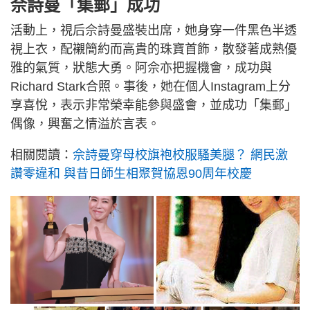
佘詩曼「集郵」成功
活動上，視后佘詩曼盛裝出席，她身穿一件黑色半透
視上衣，配襯簡約而高貴的珠寶首飾，散發著成熟優
雅的氣質，狀態大勇。阿佘亦把握機會，成功與
Richard Stark合照。事後，她在個人Instagram上分
享喜悅，表示非常榮幸能參與盛會，並成功「集郵」
偶像，興奮之情溢於言表。
相關閱讀：
佘詩曼穿母校旗袍校服騷美腿？ 網民激
讚零違和 與昔日師生相聚賀協恩90周年校慶