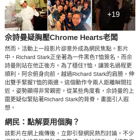
+19
佘詩曼疑胸壓Chrome Hearts老闆
然而，活動上一段影片卻意外成為網民焦點。影片
中，Richard Stark正坐著為一件黑色T恤簽名，而佘
詩曼則站在他正後方。為了穩住T恤，讓簽名過程更
順利，阿佘俯身向前，越過Richard Stark的肩膀，伸
出雙手緊握T恤的兩邊。這個動作令兩人距離瞬間拉
近，姿勢顯得非常親密。從某些角度看，佘詩曼的上
圍更疑似緊貼著Richard Stark的背脊，畫面引人遐
想。
網民：點解要用個胸？
該影片在網上瘋傳後，立即引發網民熱烈討論。不少