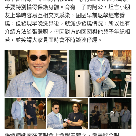
手要特別懂得保護身體。育有一子的阿公，坦言小朋
友上學時容易互相交叉感染，囝囝早前返學經常發
燒，但發現早晚洗鼻後，就減少發燒情況，所以也有
介紹方法給張繼聰，皆因對方的囡囡與他兒子年紀相
若，並笑謂大家見面時會不時談湊仔經。
+2
張繼聰透露在演唱會上會跟王菀之、鄧麗欣合唱