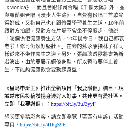
《Monica》，而且會跟修哥合唱《千個太陽》外，並
與羅蘭姐合唱《漫步人生路》，自覺有份唱三首歌覺
得好威，又指自己也有跟修哥學習養生之道，10年前
跟對方拍戲，見對方在片場不會坐不停度步。他說：
「呢個係佢健康養生方法，10年後今日，我自己都衰
老啦！修哥仍然好堅壯。」在旁的蘇永康指林子祥同
樣從來不坐作養生之道。另外，張繼聰透露將會為新
戲演出，由於要展示鋼條身型，所以暫時要停止養
生，不能夠健康飲食要勤練身型。
《星島申訴王》推出全新項目「我要讚佢」欄目，現
誠邀市民投稿讚揚身邊好人好事，共建更有愛社區。
立即「我要讚佢」︰
https://bit.ly/3uJ3yyF
想睇更多精彩內容，請立即瀏覽「區區有申訴」活動
專頁，
https://bit.ly/41hgS9E