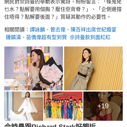
網民對佘詩曼的舉動表示驚訝，紛紛留言：「條鬼佬
乜水？點解要用個胸？壓住佢背脊？」、「企側邊撐
住唔得？點解要後面？」質疑其動作的必要性。
相關閱讀：
譚詠麟、曾志偉、陳百祥出席世紀婚宴
鍾鎮濤、苗僑偉超有型到賀 佘詩曼飲到面紅紅
+19
佘詩曼跟Richard Stark好親近