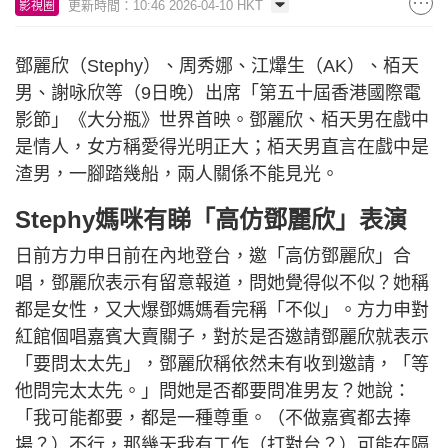
更新時間：10:46 2026-04-10 HKT
影視圈
鄧麗欣（Stephy）、周秀娜、江𤒹生（AK）、栢天
男、謝咏欣等（9日晚）出席「第五十屆香港國際電
影節」《大分瓶》世界首映。鄧麗欣、栢天男在戲中
是情人，女方稱愛得光明正大；栢天男直言在戲中是
渣男，一腳踏幾船，兩人關係不能見光。
Stephy媽咪有睇「高仿鄧麗欣」表演
日前方力申日前在內地登台，邀「高仿鄧麗欣」合
唱，鄧麗欣表示有留意報道，問她覺得似不似？她稱
都是女性，又大爆鄧媽媽看完稱「不似」。方力申對
紅館個唱嘉賓大賣關子，對於是否邀請鄧麗欣就表示
「要問太太先」，鄧麗欣稱依然未有收到邀請，「等
他問完太太先。」問她是否都要問准男友？她說：
「我可能都要，都是一種尊重。（不做嘉賓都去捧
場？）不行，那幾天我有工作（打對台？）可能在隔