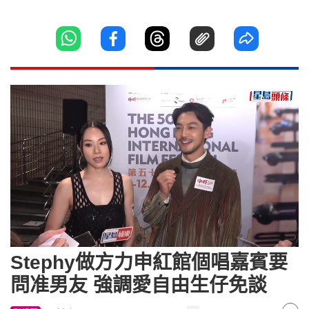
Loaded
:
Unmute
10.94%
Stephy做方力申紅館個唱嘉賓要
問准男友 強調愛自由生仔免談