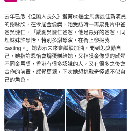
去年已憑《但願人長久》獲第60屆金馬獎最佳新演員
的謝咏欣，在今屆金像獎，她受訪時一再感謝片中爸
爸吳慷仁，「感謝吳慷仁爸爸，他是最好的爸爸，同
埋妹妹許恩怡，特別多謝導演，在街上發掘我
casting。」她表示未來會繼續加油，問到怎獎勵自
己，她指許恩怡會焗蛋糕給她，又指獲金像獎的感覺
不同金馬獎，香港有很多認識的人，又有很多之後會
合作的前輩，感覺更親，下次她想挑戰奇怪或不似自
己的角色。