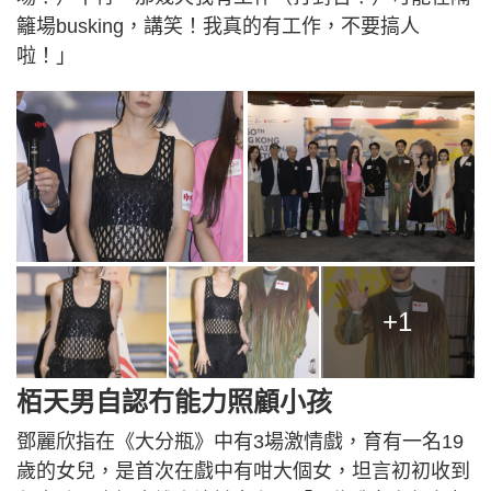
籬場busking，講笑！我真的有工作，不要搞人
啦！」
+1
栢天男自認冇能力照顧小孩
鄧麗欣指在《大分瓶》中有3場激情戲，育有一名19
歲的女兒，是首次在戲中有咁大個女，坦言初初收到