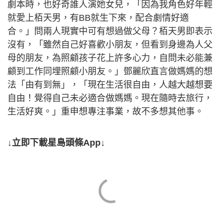
劇本時，也好奇誰人演她女兒，「因為我角色好年輕
就愛上栢天男，有BB就生下來，配合劇情好適
合。」問兩人現實中可有想過做父母？栢天男即表示
沒有，「雖然自己好喜歡小朋友，但看到身邊為人父
母的朋友，為照顧孩子花上許多心力，自問未必能兼
顧到工作同埋照顧小朋友。」鄧麗欣直言做媽媽的想
法「由有到無」，「現在生活很自由，人越大越想要
自由！覺得自己未必適合做媽媽。現在隨時去旅行，
生活好爽。」重申想專注事業，故不多想其他事。
↓立即下載星島頭條App↓