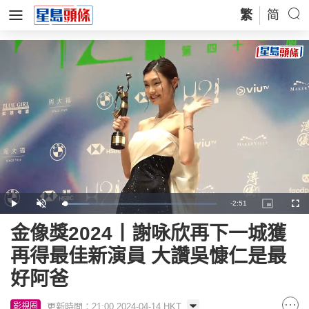
繁
简
Remaining
-
2:51
Loaded
:
Play
Unmute
Picture-
Full
17.49%
in-
Picture
Time
金像獎2024丨謝咏欣再下一城獲
再得最佳新演員 大讚吳慷仁是最
好阿爸
更新時間：21:00 2024-04-14 HKT
影視圈