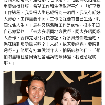
重要做得舒服，希望工作和生活取得平均，「好享受
工作過程，我覺得人生已經得到一啲嘢，我又冇話好
大野心，工作需要平衡，工作之餘要有自己生活，呢
個先係人生。」馬神又稱舊時工作是
80%
，根本不知
自己做緊乜，「去太多唔同地方做嘢，同太多唔同嘅
人合作，合作完可能好快忘記，好多風景你走過咗，
係咪睇到嗰啲風景呢？！未必，依家要經過，要睇到
啲嘢。」他更有打算做製作人，拍攝綜藝節目，「想
拍啲舊嘅社會同新社會建築物嘅轉變，我鍾意呢啲
嘢。」