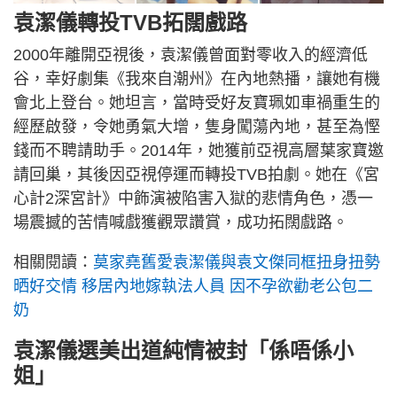
袁潔儀轉投TVB拓闊戲路
2000年離開亞視後，袁潔儀曾面對零收入的經濟低
谷，幸好劇集《我來自潮州》在內地熱播，讓她有機
會北上登台。她坦言，當時受好友寶珮如車禍重生的
經歷啟發，令她勇氣大增，隻身闖蕩內地，甚至為慳
錢而不聘請助手。2014年，她獲前亞視高層葉家寶邀
請回巢，其後因亞視停運而轉投TVB拍劇。她在《宮
心計2深宮計》中飾演被陷害入獄的悲情角色，憑一
場震撼的苦情喊戲獲觀眾讚賞，成功拓闊戲路。
相關閱讀：
莫家堯舊愛袁潔儀與袁文傑同框扭身扭勢
晒好交情 移居內地嫁執法人員 因不孕欲勸老公包二
奶
袁潔儀選美出道純情被封「係唔係小
姐」