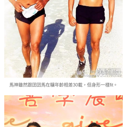
馬神雖然跟囝囝馬在驤年齡相差30載，但身形一樣fit。