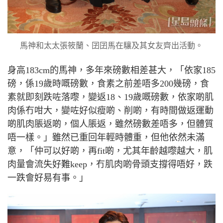
馬神和太太張筱蘭、囝囝馬在驤及其女友齊出活動。
身高
183cm
的馬神，多年來磅數相差甚大，「依家
185
磅，係
19
歲時嘅磅數，食素之前差唔多
200
幾磅，食
素就即刻跌咗落嚟，變返
18
、
19
歲嘅磅數，依家啲肌
肉係冇咁大，變咗好似瘦啲、削啲，有時間做返運動
啲肌肉脹返啲，個人脹返，雖然磅數差唔多，但體質
唔一樣。」雖然已重回年輕時體重，但他依然未滿
意，「仲可以好啲，再
fit
啲，尤其年齡越嚟越大，肌
肉量會流失好難
keep
，冇肌肉啲骨頭支撐得唔好，跌
一跌會好易有事。」