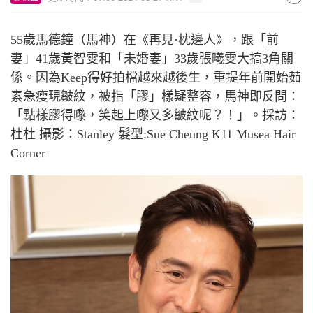
55
歲馬德鐘（馬神）在《再見
·
枕邊人》，跟「前
妻」
41
歲黃智雯和「未婚妻」
33
歲張曦雯大搞
3
角關
係。因為
Keep
得好拍檔越來越後生，重提年前開始茹
素急瘦現皺紋，被指「膠」樣疑整容，馬神即反問：
「點樣膠得嚟，笑起上嚟又多皺紋呢？！」。採訪：
杜杜 攝影：
Stanley
髮型
:Sue Cheung K11 Musea Hair
Corner