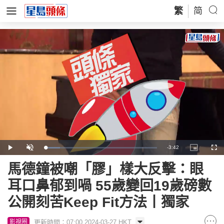
繁
简
Remaining
-
3:42
Loaded
:
Play
Unmute
Picture-
Full
13.49%
in-
Picture
Time
馬德鐘被嘲「膠」樣大反擊：眼
耳口鼻郁到喎 55歲變回19歲磅數
公開刻苦Keep Fit方法丨獨家
更新時間：07:00 2024-03-27 HKT
影視圈