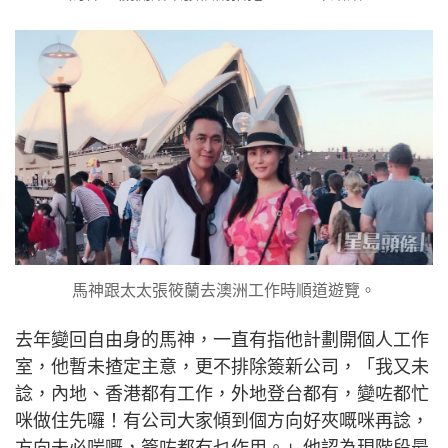
馬神跟太太張筱蘭去澳洲工作時順道遊覽。
去年變回自由身的馬神，一直有指他計劃開個人工作
室，他暫未揸定主意，更不排除簽新公司，「我又未
諗，內地、香港都有工作，外地登台都有，變咗都忙
咪做住先囉！有公司大家傾到個方向好夾嘅咪再諗，
方向未必啱嘅，簽咗都冇乜作用。」他認為現階段最