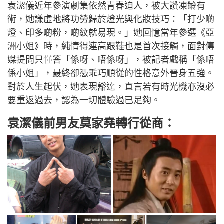
袁潔儀近年參演劇集依然青春迫人，被大讚凍齡有
術，她謙虛地將功勞歸於燈光與化妝技巧：「打少啲
燈、印多啲粉，啲紋就易現。」她回憶當年參選《亞
洲小姐》時，純情得連高跟鞋也是首次接觸，面對傳
媒提問只懂答「係呀、唔係呀」，被記者戲稱「係唔
係小姐」，最終卻憑乖巧順從的性格意外晉身五強。
對於人生起伏，她表現豁達，直言若有時光機亦沒必
要重返過去，認為一切體驗過已足夠。
袁潔儀前男友莫家堯轉行從商：