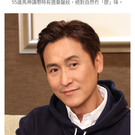
55歲馬神講嘢時有適量皺紋，絕對自然冇「膠」味。