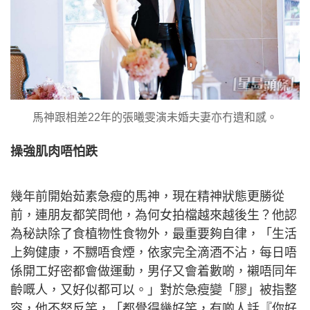
馬神跟相差22年的張曦雯演未婚夫妻亦冇遺和感。
操強肌肉唔怕跌
幾年前開始茹素急瘦的馬神，現在精神狀態更勝從
前，連朋友都笑問他，為何女拍檔越來越後生？他認
為秘訣除了食植物性食物外，最重要夠自律，「生活
上夠健康，不嬲唔食煙，依家完全滴酒不沾，每日唔
係開工好密都會做運動，男仔又會着數啲，襯唔同年
齡嘅人，又好似都可以。」對於急瘦變「膠」被指整
容，他不怒反笑，「都覺得幾好笑，有啲人話『你好