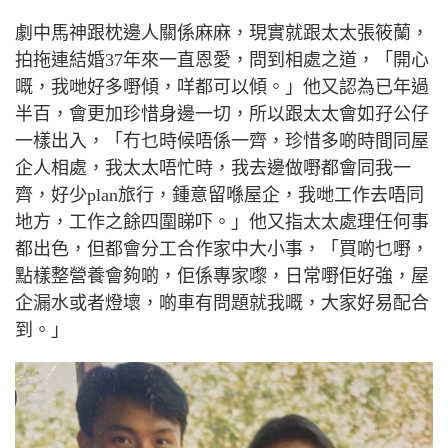
劇中馬神跟枕邊人關係麻麻，現實就跟太太張筱蘭，
拍拖連結婚
37
年來一直恩愛，問到相處之道，「開心
嘅，我哋好多嘢傾，咩都可以傾。」他又認為已年過
半百，會更加珍惜身邊一切，所以跟太太會如孖公仔
一樣出入，「冇乜時候唔係一齊，珍惜多啲時間同屋
企人相處，我太太唔忙時，我去邊做嘢都會同我一
齊，好少
plan
旅行，鍾意留喺屋企，我哋工作去唔同
地方，工作之餘四圍睇吓。」他又指太太處理任何事
都出色，但都會分工合作家中大小事，「買啲乜嘢，
點樣整營養會夠啲，佢係專家嚟，日常嘢佢好強，屋
企漏水或者燈壞，啲車有問題就我嘅，大家好易配合
到。」