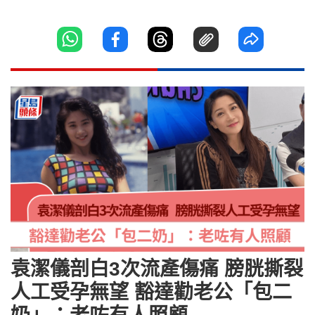
袁潔儀剖白3次流產傷痛 膀胱撕裂
人工受孕無望 豁達勸老公「包二