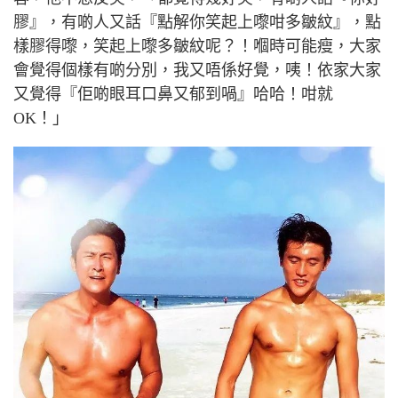
膠』，有啲人又話『點解你笑起上嚟咁多皺紋』，點
樣膠得嚟，笑起上嚟多皺紋呢？！嗰時可能瘦，大家
會覺得個樣有啲分別，我又唔係好覺，咦！依家大家
又覺得『佢啲眼耳口鼻又郁到喎』哈哈！咁就
OK
！」