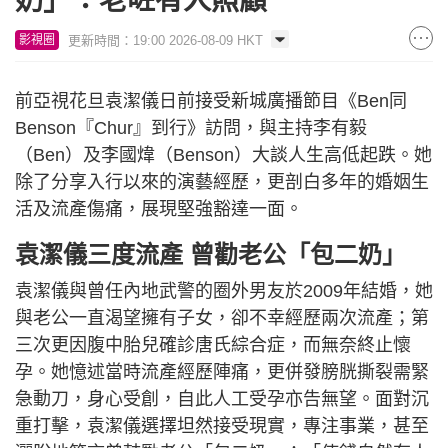
奶」：老咗有人照顧
更新時間：19:00 2026-08-09 HKT
影視圈
前亞視花旦袁潔儀日前接受新城廣播節目《Ben同
Benson『Chur』到行》訪問，與主持李有毅
（Ben）及李國煒（Benson）大談人生高低起跌。她
除了分享入行以來的演藝經歷，更剖白多年的婚姻生
活及流產傷痛，展現堅強豁達一面。
袁潔儀三度流產 曾勸老公「包二奶」
袁潔儀與曾任內地武警的圈外男友於2009年結婚，她
與老公一直渴望擁有子女，卻不幸經歷兩次流產；第
三次更因腹中胎兒確診唐氏綜合症，而無奈終止懷
孕。她憶述當時流產經歷陣痛，更併發膀胱撕裂需緊
急動刀，身心受創，自此人工受孕亦告無望。面對沉
重打擊，袁潔儀選擇坦然接受現實，專注事業，甚至