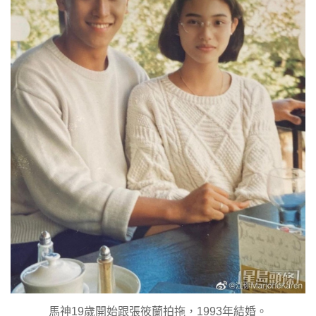
馬神19歲開始跟張筱蘭拍拖，1993年結婚。