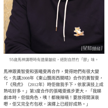
55歲馬神講嘢時有適量皺紋，絕對自然冇「膠」味。
馬神跟黃智雯和張曦雯再合作，覺得她們有很大變
化，先講
2008
年《東山飄雨西關晴》合作的黃智雯，
「《飛虎》（
2012
年）時佢做我手下，依家演技上成
熟咗好多。」第
3
度合作的張曦雯進步更大，「我睇
劇本時，佢個角色，咦！都幾辣喎！要放得開演衰
嘢，佢又完全冇包袱，演繹上已經好成熟。」