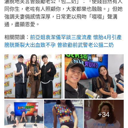
灑脫地笑言曾鼓勵老公「包二奶」：「使錢自然有人
同你生，老咗有人照顧你，大家都樂也融融。」但她
強調夫妻倆感情深厚，日常更以飛吻「啜啜」聲溝
通，盡顯恩愛。
相關閱讀：
前亞姐袁潔儀罕談三度流產 懷胎4月引產
膀胱撕裂大出血致不孕 曾欲勸前武警老公搵二奶
+34