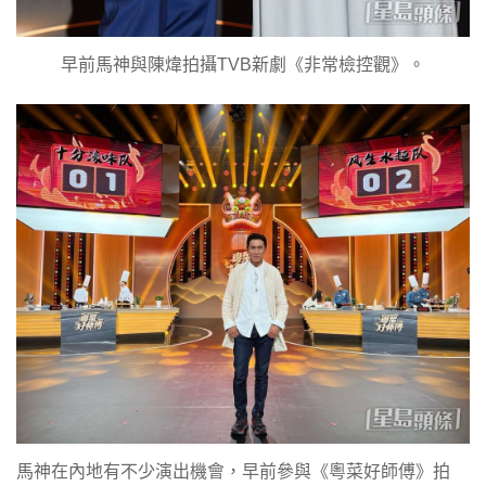
早前馬神與陳煒拍攝TVB新劇《非常檢控觀》。
馬神在內地有不少演出機會，早前參與《粵菜好師傅》拍