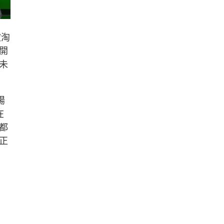
被淘
開
未
揚
在
都
正