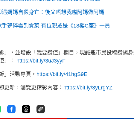
卻遇媽媽自殺身亡：後父唔想我嗌阿媽做阿媽
手夢碎霉到賣菜 有位親戚是《18樓C座》一員
訴」，並增設「我要讚佢」欄目，現誠邀市民投稿讚揚身
讚佢」︰
https://bit.ly/3uJ3yyF
訴」活動專頁，
https://bit.ly/41hgS9E
立即更新，瀏覽更精彩內容：
https://bit.ly/3yLrgYZ