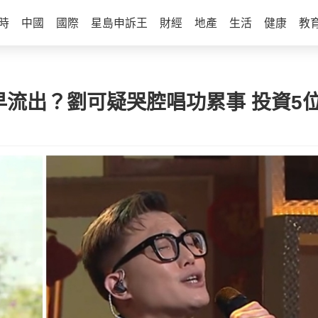
時
中國
國際
星島申訴王
財經
地產
生活
健康
教
早流出？劉可疑哭腔唱功累事 投資5