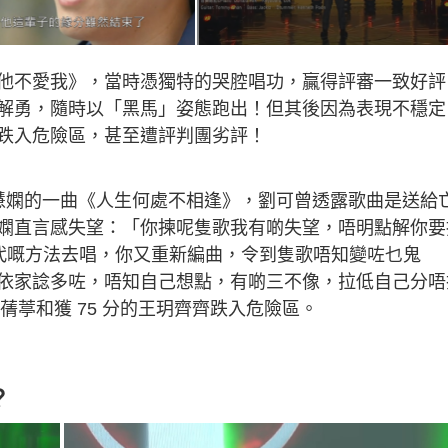
他不愛我》，當時憑獨特的哭腔唱功，贏得評審一致好評
解勇，隨時以「黑馬」姿態跑出！但其後因為表現不穩定
跌入危險區，甚至遭評判團劣評！
慧嫻的一曲《人生何處不相逢》，劉可曾透露歌曲是送給
嫻直言感失望：「你揀呢隻歌我有啲失望，唔明點解你要
用現代嘅方法去唱，你又重新編曲，令到隻歌唔知變咗乜鬼
依家諗多咗，唔知自己想點，有啲三不像，拉低自己分唔
蒨葶和獲 75 分的王玥齊齊跌入危險區。
？