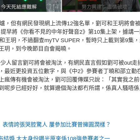
出爐，但有網民發現網上流傳12強名單，劉可和王玥將會
昨日提早將《你看不見的中年好聲音2》第10集上架，據講一
王玥，不過翻查myTV SUPER，暫時只上載到第9集，
王玥，到今晚節目自會揭曉。
少人留言劉可將會被淘汰，有網民直言假如劉可被out走
，最近更投資五位數字，與《中2》參賽者丁曉和邵立勤
上瘋傳有機會被淘汰，劉可回覆傳媒只說：「其實我之前
到呢步已經好好，就算邊個淘汰都冇所謂，係真人騷唔係
！表情誇張哭腔驚人 屢參加比賽曾擁圓潤樣？
布結婚 太太身份曝光原來係108強參賽者之一