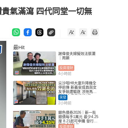
鑽貴氣滿瀉 四代同堂一切無
最Hit
謝偉俊夫婦擬效法蔡瀾
｜周顯
投資理財
4小時前
尖沙咀H8大廈升降機全
停前傳 新義安成員與女
友爭執遭驅逐 涉拖馬刑
毀被捕 警另通緝4男
突發
2小時前
銀色債券2026｜新一批
銀債每手1萬元 最少4.25
厘 8.21起可申購 發行金
額最多550億
投資理財