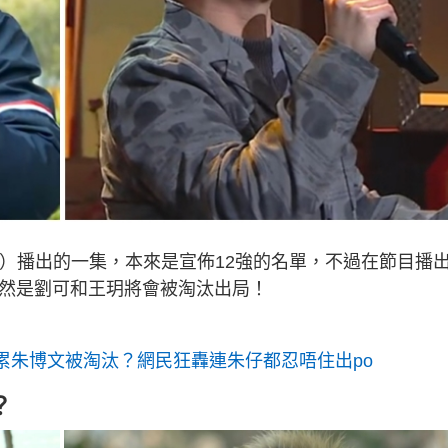
 日）播出的一集，本來是宣佈12強的名單，不過在節目播
竟然是劉可和王玥將會被淘汰出局！
累朱博文被淘汰？網民狂轟連朱仔都忍唔住出po
？