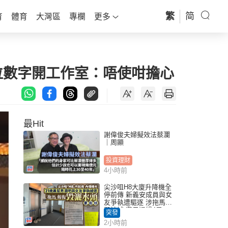
繁
简
育
體育
大灣區
專欄
更多
位數字開工作室：唔使咁擔心
最Hit
謝偉俊夫婦擬效法蔡瀾
｜周顯
投資理財
4小時前
尖沙咀H8大廈升降機全
停前傳 新義安成員與女
友爭執遭驅逐 涉拖馬刑
毀被捕 警另通緝4男
突發
2小時前