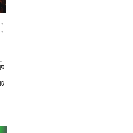
，
，
亡
揀
抵