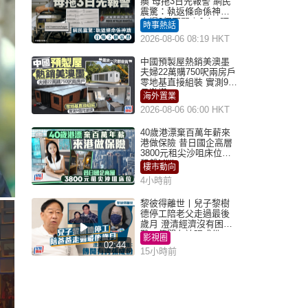
瘓 母拖3日先報警 網民
震驚：執返條命係神蹟
自爆2個惡習｜Juicy叮
時事熱話
2026-08-06 08:19 HKT
中國預製屋熱銷美澳墨
夫婦22萬購750呎兩房戶
零地基直接組裝 實測9個
月激讚
海外置業
2026-08-06 06:00 HKT
40歲港漂棄百萬年薪來
港做保險 昔日國企高層
3800元租尖沙咀床位｜
租盤Million
樓市動向
4小時前
黎彼得離世丨兒子黎樹
德停工陪老父走過最後
歲月 澄清經濟沒有困
難：傳聞有誇張成份
影視圈
02:44
15小時前