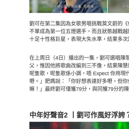
劉可在第二集因為女歌男唱挑戰莫文蔚的《
不單成為第一位五燈選手，而且狀態越戰越
十足十性格巨星，表現大失水準，結果多次
在上周日（4日）播出的一集，劉可選唱陳
父，惟因他將歌曲改編到三不像，結果陳慧
呢隻歌，呢隻歌係小調，唔 Expect 你
嘢。」肥媽說：「你好想表達好多嘢，但你
嘛！」最終劉可僅獲79分，與同獲79分的陳
中年好聲音2 丨劉可作風好浮誇