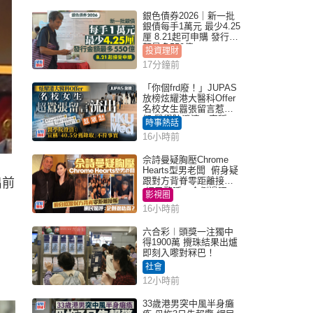
銀色債券2026｜新一批
銀債每手1萬元 最少4.25
厘 8.21起可申購 發行金
額最多550億
投資理財
17分鐘前
「你個frd廢！」JUPAS
放榜炫耀港大醫科Offer
名校女生囂張留言惹眾
怒 醫學院澄清：宣稱
時事熱話
「40.5分獲錄取」不符事
16小時前
實｜Juicy叮
佘詩曼疑胸壓Chrome
Hearts型男老闆 俯身疑
跟對方背脊零距離接觸
出前
網民驚呼：企側邊唔
影視圈
得？
16小時前
六合彩︱頭獎一注獨中
得1900萬 攪珠結果出爐
即刻入嚟對冧巴！
社會
12小時前
33歲港男突中風半身癱