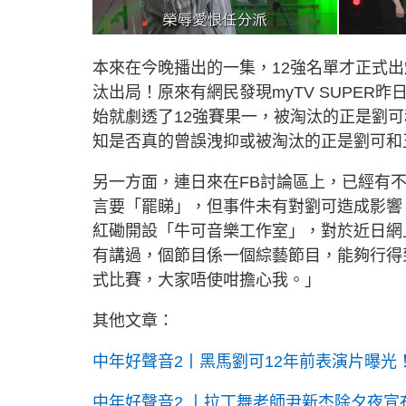
本來在今晚播出的一集，12強名單才正式
汰出局！原來有網民發現myTV SUPER
始就劇透了12強賽果一，被淘汰的正是劉可和
知是否真的曾誤洩抑或被淘汰的正是劉可和
另一方面，連日來在FB討論區上，已經有不
言要「罷睇」，但事件未有對劉可造成影響
紅磡開設「牛可音樂工作室」，對於近日網
有講過，個節目係一個綜藝節目，能夠行得
式比賽，大家唔使咁擔心我。」
其他文章：
中年好聲音2丨黑馬劉可12年前表演片曝光
中年好聲音2 丨拉丁舞老師尹新杰除夕夜宣