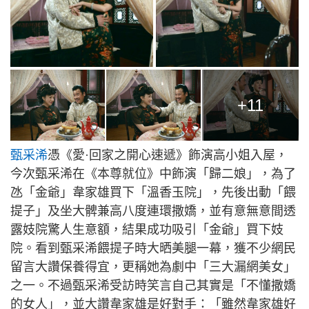
+11
甄采浠
憑《愛·回家之開心速遞》飾演高小姐入屋，
今次甄采浠在《本尊就位》中飾演「歸二娘」，為了
氹「金爺」韋家雄買下「溫香玉院」，先後出動「餵
提子」及坐大髀兼高八度連環撒嬌，並有意無意間透
露妓院驚人生意額，結果成功吸引「金爺」買下妓
院。看到甄采浠餵提子時大晒美腿一幕，獲不少網民
留言大讚保養得宜，更稱她為劇中「三大漏網美女」
之一。不過甄采浠受訪時笑言自己其實是「不懂撒嬌
的女人」，並大讚韋家雄是好對手：「雖然韋家雄好