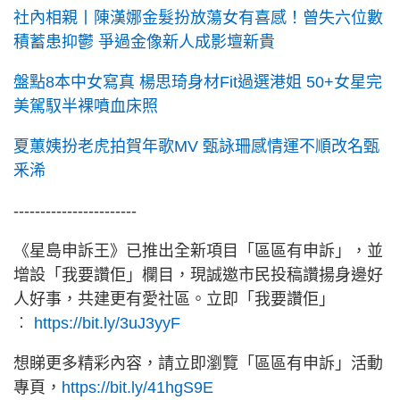
社內相親丨陳漢娜金髮扮放蕩女有喜感！曾失六位數
積蓄患抑鬱 爭過金像新人成影壇新貴
盤點8本中女寫真 楊思琦身材Fit過選港姐 50+女星完
美駕馭半裸噴血床照
夏蕙姨扮老虎拍賀年歌MV 甄詠珊感情運不順改名甄
釆浠
-----------------------
《星島申訴王》已推出全新項目「區區有申訴」，並
增設「我要讚佢」欄目，現誠邀市民投稿讚揚身邊好
人好事，共建更有愛社區。立即「我要讚佢」
︰
https://bit.ly/3uJ3yyF
想睇更多精彩內容，請立即瀏覽「區區有申訴」活動
專頁，
https://bit.ly/41hgS9E