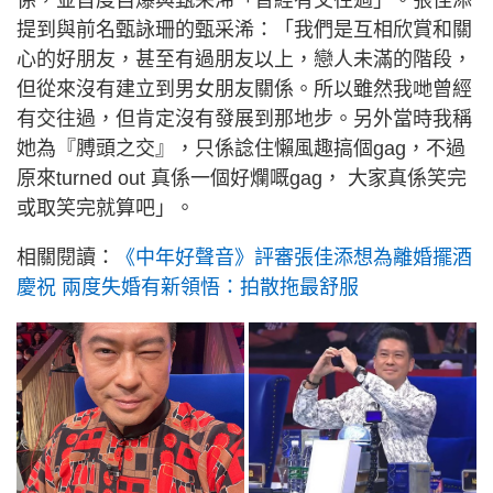
係，並首度自爆與甄采浠「曾經有交往過」。張佳添
提到與前名甄詠珊的甄采浠：「我們是互相欣賞和關
心的好朋友，甚至有過朋友以上，戀人未滿的階段，
但從來沒有建立到男女朋友關係。所以雖然我哋曾經
有交往過，但肯定沒有發展到那地步。另外當時我稱
她為『膊頭之交』，只係諗住懶風趣搞個gag，不過
原來turned out 真係一個好爛嘅gag， 大家真係笑完
或取笑完就算吧」。
相關閱讀：
《中年好聲音》評審張佳添想為離婚擺酒
慶祝 兩度失婚有新領悟：拍散拖最舒服