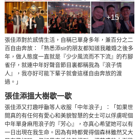
+15
張佳添對於感情生活，自稱已單身多年，兼百分之二
百自由奔放：「熟悉添sir的朋友都知道我離婚之後多
年，做人態度一直就是『少少風流而不下流』的冇腳
雀仔，就連中年好聲音節目裏都稱我為『浪子情
人』，我亦好可能下輩子就會這樣自由奔放的渡
過。」
張佳添搵大樹歇一歇
張佳添又打趣呼籲等人收服「中年浪子」：「如果世
間真的有任何有愛心和美貌智慧的女士可以俘虜呢個
中年單身麻甩浪子的『芳心』，亦真心希望她可以有
一日出現在我生命。因為有時都覺得個森林雖然又大