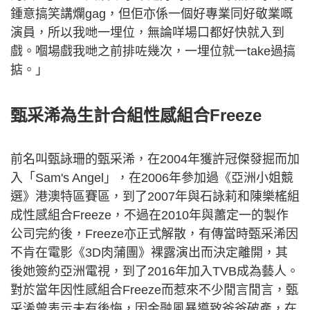
鍾意搞笑講爛gag，但佢亦係一個好專業同好敬業嘅
演員，所以我哋一埋位，無論咩場口都好快就入到
戲。嗰場戲我哋之前排咗幾次，一埋位就一take過搞
掂。」
甄采浠為生計合組性感組合Freeze
前名叫甄詠珊的甄采浠，在2004年獲許冠傑發掘而加
入「Sam's Angel」，在2006年參加過《亞洲小姐競
選》港澳特區賽區，到了2007年與石詠莉和陳樂榣組
成性感組合Freeze，不過在2010年與蕭定一的製作
公司完約後，Freeze亦正式解散，有傳當時甄采浠因
不肯在電影《3D肉蒲團》裸露演出而決定離開，其
後她簽約亞洲電視，到了2016年加入TVB成為藝人。
對於當年因性感組合Freeze而惹來不少閒言閒言，甄
采浠曾表示未有後悔，因金融風暴導致爸爸破產，在