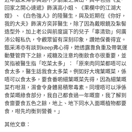
近年甄采浠參與過不少劇集之演出，其中包括《愛·
回家之開心速遞》飾演高小姐、《果欄中的江湖大
嫂》、《白色強人》的陸醫生，與及近期在《你好，
我的大夫》飾演方奕菲醫生，除了因為戴眼鏡及紮髻
造型外，加上老公與前度誕下的兒子「辜清勁」何廣
沛公報私仇，令觀眾留有深刻印象，讚她保養得宜。
甄采浠亦有談到keep弗心得，她透露靠負重及帶氧運
動雙管齊下之餘，戒糖及注意均衡飲食亦很重要，並
笑指被醫生指「吃菜太多」：「原來肉同菜都唔可以
食太多，醫生話我食太多菜。例如好大塊葉嘅菜，係
唔可以食太多，要食番啲細葉嘅菜先得，因為細葉嘅
菜冇咁濕，濕會令身體易積聚毒素。同埋唔可以淨係
食菜嘅綠食部分，我自己都食過一年嘅齋，我了解到
食齋要食五色之餘，地上、地下同水入面嘅植物都要
食，咁先均衡到營養。」
其他文章：