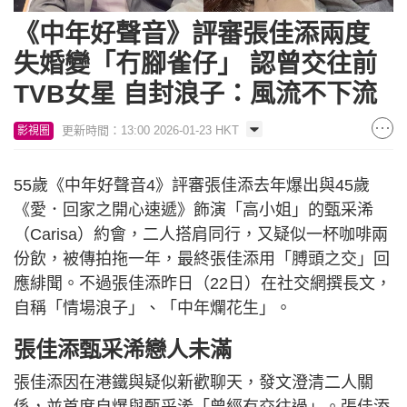
《中年好聲音》評審張佳添兩度
失婚變「冇腳雀仔」 認曾交往前
TVB女星 自封浪子：風流不下流
更新時間：13:00 2026-01-23 HKT
影視圈
55歲《中年好聲音4》評審張佳添去年爆出與45歲
《愛．回家之開心速遞》飾演「高小姐」的甄采浠
（Carisa）約會，二人搭肩同行，又疑似一杯咖啡兩
份飲，被傳拍拖一年，最終張佳添用「膊頭之交」回
應緋聞。不過張佳添昨日（22日）在社交網撰長文，
自稱「情場浪子」、「中年爛花生」。
張佳添甄采浠戀人未滿
張佳添因在港鐵與疑似新歡聊天，發文澄清二人關