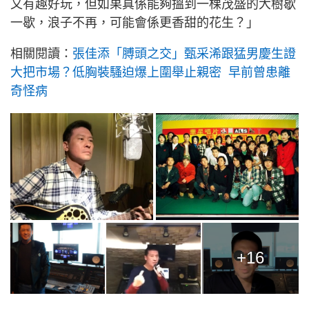
又有趣好玩，但如果真係能夠搵到一棵茂盛的大樹歇
一歇，浪子不再，可能會係更香甜的花生？」
相關閱讀：
張佳添「膊頭之交」甄采浠跟猛男慶生證
大把市場？低胸裝騷迫爆上圍舉止親密 早前曾患離
奇怪病
+16