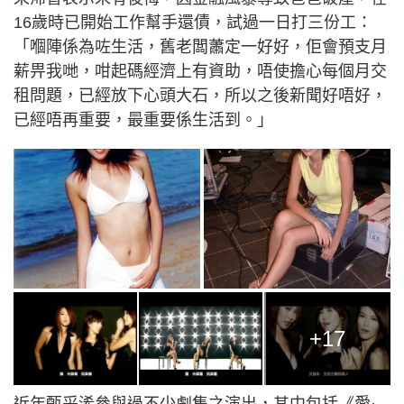
16歲時已開始工作幫手還債，試過一日打三份工：
「嗰陣係為咗生活，舊老闆蕭定一好好，佢會預支月
薪畀我哋，咁起碼經濟上有資助，唔使擔心每個月交
租問題，已經放下心頭大石，所以之後新聞好唔好，
已經唔再重要，最重要係生活到。」
+17