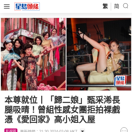
繁
简
本尊就位丨「歸二娘」甄采浠長
腿吸晴！曾組性感女團拒拍裸戲
憑《愛回家》高小姐入屋
更新時間：21:30 2024-02-08 HKT
影視圈