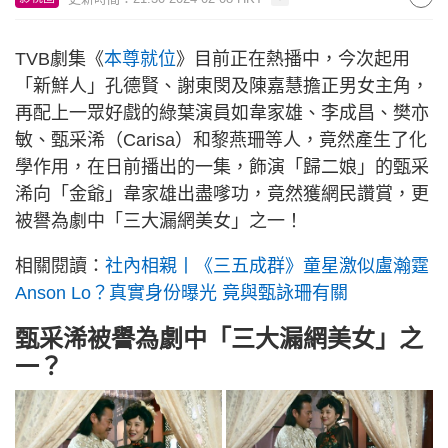
TVB劇集《
本尊就位
》目前正在熱播中，今次起用
「新鮮人」孔德賢、謝東閔及陳嘉慧擔正男女主角，
再配上一眾好戲的綠葉演員如韋家雄、李成昌、樊亦
敏、甄采浠（Carisa）和黎燕珊等人，竟然產生了化
學作用，在日前播出的一集，飾演「歸二娘」的甄采
浠向「金爺」韋家雄出盡嗲功，竟然獲網民讚賞，更
被譽為劇中「三大漏網美女」之一！
相關閱讀：
社內相親丨《三五成群》童星激似盧瀚霆
Anson Lo？真實身份曝光 竟與甄詠珊有關
甄采浠被譽為劇中「三大漏網美女」之
一？