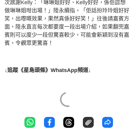
次感謝Kelly：「琳琳姐好好、Kelly好好，係佢諗想
做琳琳姐咁出場！」陸永續指，「佢話扮玲玲姐好好
笑，出嚟嘅效果，果然真係好好笑！」往後請嘉賓方
面，陸永直言每次都要度一段出場介紹，如果翻兜嘉
賓則可以度少一段但驚喜較少，可能會新穎到沒有嘉
賓，令觀眾更驚喜！
↓追蹤《星島頭條》WhatsApp頻道↓