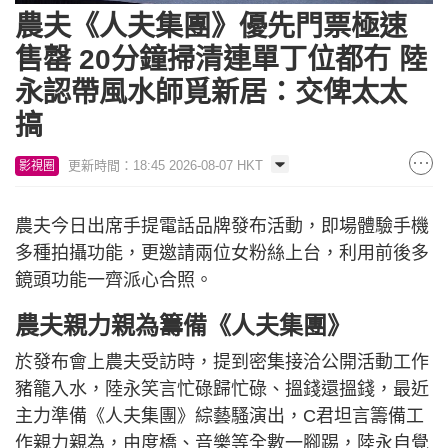
7.38%
農夫《人夫集團》優先門票極速
售罄 20分鐘掃清連單丁位都冇 陸
永認帶風水師覓新居：交俾太太
搞
更新時間：18:45 2026-08-07 HKT
影視圈
農夫今日出席手提電話品牌發布活動，即場體驗手機
多種拍攝功能，更邀請兩位女粉絲上台，利用前後多
鏡頭功能一齊派心合照。
農夫親力親為籌備《人夫集團》
於發布會上農夫受訪時，提到密集接洽公開活動工作
豬籠入水，陸永笑言忙碌歸忙碌、搵錢還搵錢，最近
主力準備《人夫集團》綜藝騷演出，C君坦言籌備工
作親力親為，由度橋、音樂等全數一腳踢，陸永自覺