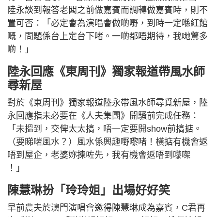
陸永談到報答老闆之前做嘉賓而調轉做嘉賓時，則不
置可否：「必定會為演唱會做啲嘢，到時一定喺紅館
嘅，問題係台上定台下啫。一啲都唔期待，我哋驚多
啲！」
陸永回應《東周刊》獨家報道帶風水師
尋新屋
對於《東周刊》獨家報道陸永帶風水師尋覓新屋，陸
永回應指未必要在《人夫集團》開騷前完成任務：
「未搵到，交俾太太搞，唔一定要開show前搞掂。
（要睇啱風水？）風水係興趣嘢嚟啫！橫掂有機會返
唔到屋企，老婆妳揀咗先，我有機會返唔到嚟㗎
！」
陳慧琳扮「玲玲姐」出場好好笑
早前農夫於澳門演唱會邀得陳慧琳成為嘉賓，C君再