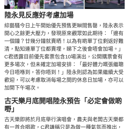
陸永見反應好考慮加場
綜藝騷今日上午開始優先預售更瞬間售罄，陸永表示
開心之餘更大壓力，發現原來觀眾如此期待：「邊有
一個鐘？廿幾分鐘就賣晒！以為有啲單丁位剩返好難
清，點知連單丁位都賣埋，睇下之後會唔會加場。」
C君透露目前優先套票包含10場演出，公開購票會有
更多場次，但未確定加場安排：「最好體力嘅張繼聰
今日唔喺到，答你唔到！」陸永則認為如果繼續大受
歡迎，可以考慮取消每場之間的休息日加場，亦可以
加開下午場次。
古天樂月底開唱陸永預告「必定會做啲
嘢」
古天樂即將於月底舉行演唱會，農夫與老闆古天樂都
有一首合唱歌，C君謙稱只是為做一種氣氛而推出，