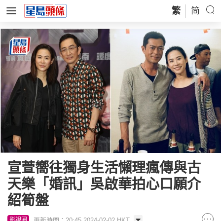
繁
简
宣萱嚮往獨身生活懶理瘋傳與古
天樂「婚訊」吳啟華拍心口願介
紹筍盤
更新時間：20:45 2024-02-02 HKT
影視圈