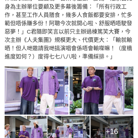
身為主辦單位要顧及更多幕後籌備：「所有行政工
作，甚至工作人員膳食，幾多人食飯都要安排，忙多
範但唔係賺多份！阿聰今次就開心啦、舒服晒唔駛發
惡夢！」C君隨即笑言以前只主辦過棟篤笑大賽，今
次主辦《人夫集團》規模更大、代價更大：「輸就輸
晒！但人哋邀請我哋搞演唱會係唔會輸㗎嘛！（度橋
進度如何？）度得七七八八啦，準備綵排。」
+16