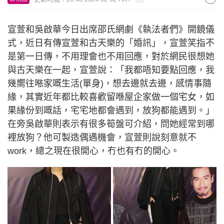
宣萱和吳啟華今日出席邵氏網劇《執法者們》開鏡儀
式，近日有傳宣萱和古天樂的「婚訊」，宣萱笑指不
是第一日傳，不用理會也不用回應，對於網民很想她
與古天樂在一起，宣萱說：「我都唔知要點回應，我
幾嚮往𠵱家嘅生活(單身)，想去邊就去邊，感情事隨
緣，其實近年都比較喜歡留喺屋企家做一個宅女，如
果緣份到嘅話，宅宅地都會遇到，放狗都能遇到。」
在旁吳啟華則表示有很多筍盤可介紹，問她經常到哪
裡放狗？他可製造偶遇機會，宣萱則說刻意就不
work，總之現在很開心，冇也有冇的開心。