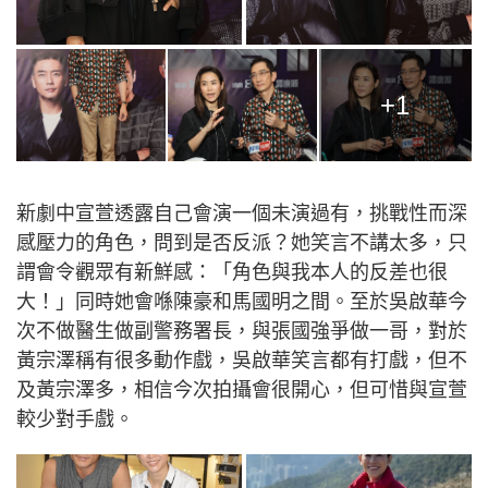
+1
新劇中宣萱透露自己會演一個未演過有，挑戰性而深
感壓力的角色，問到是否反派？她笑言不講太多，只
謂會令觀眾有新鮮感：「角色與我本人的反差也很
大！」同時她會喺陳豪和馬國明之間。至於吳啟華今
次不做醫生做副警務署長，與張國強爭做一哥，對於
黃宗澤稱有很多動作戲，吳啟華笑言都有打戲，但不
及黃宗澤多，相信今次拍攝會很開心，但可惜與宣萱
較少對手戲。