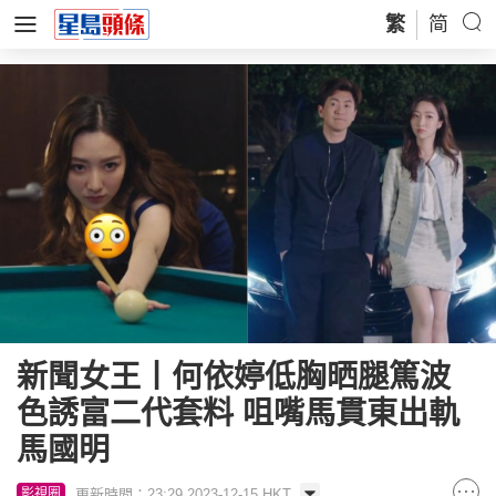
繁
简
新聞女王丨何依婷低胸晒腿篤波
色誘富二代套料 咀嘴馬貫東出軌
馬國明
更新時間：23:29 2023-12-15 HKT
影視圈