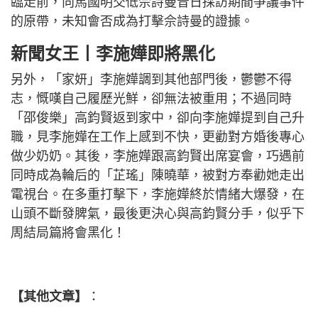
臨走前，向馬國明交低佘詩曼昔日採訪期間爭議事件
的原帶，未知會否成為打擊佘詩曼的證據。
新聞女王丨李施嬅即將黑化
另外，「家妍」李施嬅調到其他部門後，鬱鬱不得
志，慨嘆自己履歷光鮮，卻無法被重用；不過同時
「邵俊樂」高鈞賢返到家中，卻向李施嬅提到自己升
職，見李施嬅在工作上感到不快，更勸對方婚後專心
做少奶奶。其後，李施嬅跟高鈞賢出席宴會，巧遇前
同時成為輪后的「芷瑤」陳曉華，被對方奉勸她走出
電視台。在多重打擊下，李施嬅終於情緒大爆發，在
山頭不斷發脾氣，最後更決心與高鈞賢分手，似乎下
周結局篇將會黑化！
【其他文章】
：