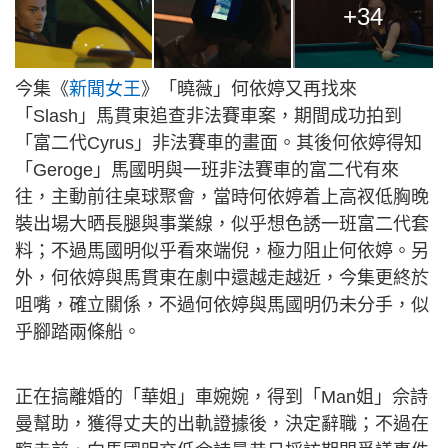
+34
今集《
新聞女王
》「曉薇」何依婷又再找來
「Slash」馬貫東追查非法賽車案，期間成功拍到
「富二代Cyrus」非法賽車的畫面。其後何依婷得知
「Geroge」馬國明與一班非法賽車的富二代有來
往，主動前往桌球聚會，當時何依婷着上高衩低胸晚
裝出場大晒長腿與事業線，似乎想色誘一班富二代套
料；不過馬國明似乎看來端倪，極力阻止何依婷。另
外，何依婷與馬貫東在劇中還越走越近，今集更終於
咀嘴，確立關係，不過何依婷與馬國明仍未分手，似
乎腳踏兩條船。
正在搞離婚的「華姐」車婉婉，得到「Man姐」佘詩
曼幫助，獲得丈夫的出軌證據後，決定辭職；不過在