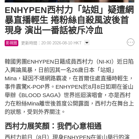
ENHYPEN西村力「站姐」疑遭網
暴直播輕生 捲粉絲自殺風波後首
現身 演出一番話被斥冷血
更新時間：20:00 2026-08-10 HKT
影視圈
韓國男團ENHYPEN日籍成員西村力（NI-KI）近日陷
入輿論風暴，日前因其一名26歲日本「站姐」
Mina，疑因不堪網路霸凌，在首爾住處直播時輕生，
事件震驚K-POP界。ENHYPEN於8月8日如期在釜山
舉辦《BLOOD SAGA》世界巡迴演唱會，亦是西村
力在粉絲Mina離世後首度公開露面，西村力在舞台上
的狀態，受到外界關注。
西村力展笑顏：我們心意相通
西村力前日（8日）現身ENHYPEN在釜山舉行的演