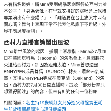
未有指名道姓，將Mina受到網暴悲劇歸咎於西村力並
不公平：「身為偶像，在早就安排好的演唱會上保持
專業演出有什麼錯？」、「難道要在台上痛哭才叫有
關心嗎？舞台上表現正常不代表他私底下不難過，外
界不應過度揣測」。
西村力直播言論鬧出風波
Mina離世風波的起因，據網上消息指，Mina於7月26
日在美國塔科馬（Tacoma）的演唱會上，意圖將花
束送給西村力，卻因為距離太遠，Mina曾想透露
ENHYPEN成員善禹（SUNOO）轉交，最終未能成
事。其後ENHYPEN完成在奧克蘭（Oakland）的演
出，西村力於7月30日開直播時，提及「部分粉絲只
想獲得關注」的內容，但未有針對任何一位粉絲。
相關閱讀：
名主持19歲網紅女兒猝逝父母證實噩耗
生前曾遭網暴關注心理健康議題