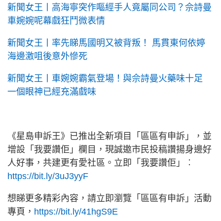
新聞女王丨高海寧突作嘔經手人竟屬同公司？佘詩曼
車婉婉呢幕戲狂鬥微表情
新聞女王丨率先睇馬國明又被背叛！ 馬貫東何依婷
海邊激咀後意外慘死
新聞女王丨車婉婉霸氣登場！與佘詩曼火藥味十足
一個眼神已經充滿戲味
《星島申訴王》已推出全新項目「區區有申訴」，並
增設「我要讚佢」欄目，現誠邀市民投稿讚揚身邊好
人好事，共建更有愛社區。立即「我要讚佢」︰
https://bit.ly/3uJ3yyF
想睇更多精彩內容，請立即瀏覽「區區有申訴」活動
專頁，
https://bit.ly/41hgS9E