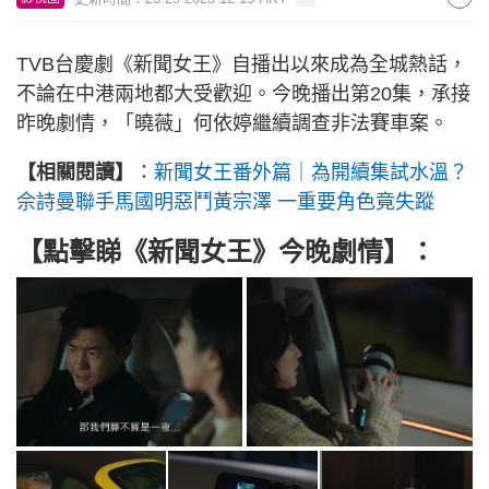
TVB台慶劇《新聞女王》自播出以來成為全城熱話，
不論在中港兩地都大受歡迎。今晚播出第20集，承接
昨晚劇情，「曉薇」何依婷繼續調查非法賽車案。
【相關閱讀】
：
新聞女王番外篇｜為開續集試水溫？
佘詩曼聯手馬國明惡鬥黃宗澤 一重要角色竟失蹤
【點擊睇《新聞女王》今晚劇情】：