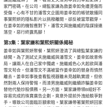
家門密碼。在公司，總監家謙為救姜幸如免遭燙傷而
受傷。心有不甘的潘雪文企圖用姜幸如的帳號散播同
事葉熙妍的隱私影片以挑撥離間，卻反被當眾戳穿。
在姜幸如的機智應對下，潘雪文與施繼威的陰謀接連
落空，惡行終露馬腳！
第3集：葉家謙和葉熙妍關係揭秘
姜幸如與葉熙妍聚餐，葉熙妍澄清了與總監葉家謙的
緋聞。為了測試丈夫施繼威與潘雪文，姜幸如故意佈
局，讓兩人在自己家中獨處。施繼威色心大起欲與潘
雪文苟合，但潘雪文不滿被當作姜幸如的替身而憤然
離去。姜幸如事後查看監視器雖未見越軌實證，但依
然對兩人保持警惕，而渣男施繼威則繼續詐騙姜幸如
替他代墊炒股債務。另一方面，葉家謙帶領B組好不
容易完成的珠寶廣告企劃，竟意外提前外洩給競爭對
手，導致公司面臨巨額索賠。葉家謙帶著葉熙妍回家