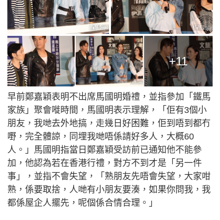
+11
早前鄭嘉穎表明不出席馬國明婚禮，並指參加「鐵馬
家族」聚會嘥時間，馬國明表示理解，「佢有3個小
朋友，我哋去外地搞，走幾日好困難，佢到唔到都冇
嘢，完全體諒，同埋我哋唔係請好多人，大概60
人。」馬國明指當日鄭嘉穎受訪前已通知他不能參
加，他認為若在香港行禮，對方不到才是「另一件
事」，並指不會失望，「熟朋友先唔會失望，大家咁
熟，係要取捨，人哋有小朋友要湊，如果你問我，我
都係屋企人擺先，呢個係合情合理。」