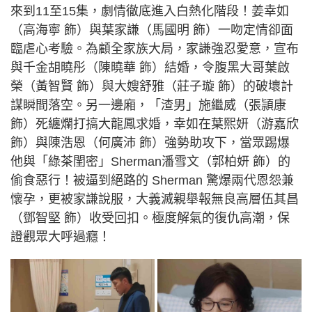
來到11至15集，劇情徹底進入白熱化階段！姜幸如
（高海寧 飾）與葉家謙（馬國明 飾）一吻定情卻面
臨虐心考驗。為顧全家族大局，家謙強忍愛意，宣布
與千金胡曉彤（陳曉華 飾）結婚，令腹黑大哥葉啟
榮（黃智賢 飾）與大嫂舒雅（莊子璇 飾）的破壞計
謀瞬間落空。另一邊廂，「渣男」施繼威（張頴康
飾）死纏爛打搞大龍鳳求婚，幸如在葉熙妍（游嘉欣
飾）與陳浩恩（何廣沛 飾）強勢助攻下，當眾踢爆
他與「綠茶閨密」Sherman潘雪文（郭柏妍 飾）的
偷食惡行！被逼到絕路的 Sherman 驚爆兩代恩怨兼
懷孕，更被家謙說服，大義滅親舉報無良高層伍其昌
（鄧智堅 飾）收受回扣。極度解氣的復仇高潮，保
證觀眾大呼過癮！