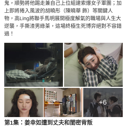
鬼，順勢將他踢走兼自己上位組建索爆女子軍團；加
上即將捲入風波的胡曉彤（陳曉華 飾）等關鍵人
物，高Ling將聯手馬明展開極度解氣的職場與人生大
逆襲，手撕渣男綠茶，這場終極生死博弈絕對不容錯
過！
+6
第1集：姜幸如遭到丈夫和閨密背叛