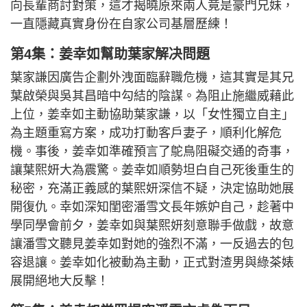
向長輩商討對策，這才揭曉原來兩人竟是豪門兄妹，
一直隱藏真實身份在自家公司基層歷練！
第4集：姜幸如幫助葉家解决問題
葉家謙因廣告企劃外洩面臨辭職危機，這其實是其兄
葉啟榮與吳其昌暗中勾結的陰謀。為阻止施繼威藉此
上位，姜幸如主動協助葉家謙，以「女性獨立自主」
為主題重寫方案，成功打動客戶妻子，順利化解危
機。事後，姜幸如準確預言了鴕鳥阻礙交通的奇事，
讓葉熙妍大為震驚。姜幸如順勢坦白自己死後重生的
秘密，充滿正義感的葉熙妍深信不疑，決定協助她展
開復仇。幸如深知閨密潘雪文長年嫉妒自己，趁著中
學同學會前夕，姜幸如與葉熙妍刻意聯手做戲，故意
讓潘雪文聽見姜幸如對她的強烈不滿，一反過去的包
容退讓。姜幸如化被動為主動，正式對渣男與綠茶婊
展開絕地大反擊！