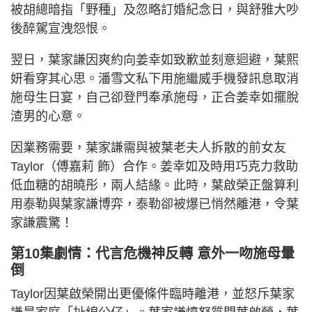
被胡總暗指「野種」及忽略訂婚紀念日，與舒雅大吵
後醉駕宣洩怨恨。
翌日，葉家謙因爽約向姜幸如致歉並刻意迴避，葉熙
妍看穿其心思。潘雪文私下用施繼威手機發訊息取消
施母生日宴，自己卻登門奉承施母，正合姜幸如擺脫
渣男的心意。
因業務需要，葉家謙需與被葉老夫人拆散的前女友
Taylor（傅嘉莉 飾）合作。姜幸如及時用巧克力救助
低血糖的胡曉彤，兩人結緣。此時，葉啟榮正盤算利
用泰勒與葉家謙博弈，泰勒卻被爆已悄然離港，令葉
家謙震驚！
第10集劇情：代言危機神反轉 意外一吻施母暈
倒
Taylor因葉啟榮開出更優條件臨時離港，並怒斥葉家