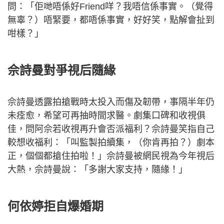
問：「佢哋唔係好Friend咩？我唔信係事實。（覺得
無辜？）唔緊要，都唔係事實，好好笑，點解會扯到
咁樣？」
佘詩曼對爭視后隨緣
佘詩曼透露拍搶戰時太投入而傷及韌帶，事隔半年仍
未痊愈，希望可再抽時間求醫。劇集口碑和收視俱
佳，問阿佘若收視再升會否派福利？佘詩曼笑指自己
較想收福利：「叫監製拍續集，（你肯再拍？）劇本
正，個個都搶住拍啦！」佘詩曼被網民視為今年視后
大熱，佘詩曼說：「多謝大家支持，隨緣！」
何依婷拒自爆婚期