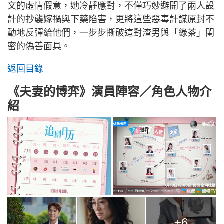
文的虛情假意，她冷靜應對，不僅巧妙避開了兩人設
計的抄襲嫁禍與下藥陷害，更將這些惡毒計謀原封不
動地反彈給他們，一步步撕破這對渣男與「綠茶」閨
密的偽善面具。
返回目錄
《夫妻的博弈》演員陣容／角色人物介
紹
+6