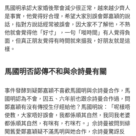
馬國明承認大家婚後聚會減少很正常，越來越少齊人
是事實，他覺得好合理，希望大家別誤會鄭嘉穎的說
話，指對方說話經常被誤會，因大家不了解他，不熟
他就會覺得他「好寸」，一句「嘥時間」有人覺得負
面，但真正朋友覺得有時間就來搵我，好朋友就是這
樣。
馬國明否認傳不和與佘詩曼有關
事件發酵到疑鄭嘉穎不喜歡馬國明與佘詩曼合作，馬
國明認為不會，因五、六年前也跟佘詩曼合作過，問
鄭嘉穎有沒有傳授生仔經給他？馬國明說：「呢樣唔
使教，大家唔好誤會，我都係順其自然，我同我老婆
都係順其自然，有咪有，冇咪冇。」佘詩曼被問到緋
聞舊愛鄭嘉穎疑不滿馬明與她合作，佘詩曼驚訝反