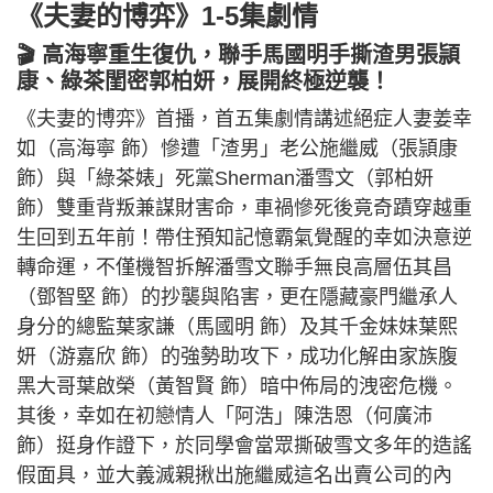
《夫妻的博弈》1-5集劇情
🎬 高海寧重生復仇，聯手馬國明手撕渣男張頴
康、綠茶閨密郭柏妍，展開終極逆襲！
《夫妻的博弈》首播，首五集劇情講述絕症人妻姜幸
如（高海寧 飾）慘遭「渣男」老公施繼威（張頴康
飾）與「綠茶婊」死黨Sherman潘雪文（郭柏妍
飾）雙重背叛兼謀財害命，車禍慘死後竟奇蹟穿越重
生回到五年前！帶住預知記憶霸氣覺醒的幸如決意逆
轉命運，不僅機智拆解潘雪文聯手無良高層伍其昌
（鄧智堅 飾）的抄襲與陷害，更在隱藏豪門繼承人
身分的總監葉家謙（馬國明 飾）及其千金妹妹葉熙
妍（游嘉欣 飾）的強勢助攻下，成功化解由家族腹
黑大哥葉啟榮（黃智賢 飾）暗中佈局的洩密危機。
其後，幸如在初戀情人「阿浩」陳浩恩（何廣沛
飾）挺身作證下，於同學會當眾撕破雪文多年的造謠
假面具，並大義滅親揪出施繼威這名出賣公司的內