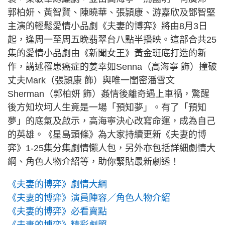
郭柏妍、黃智賢、陳曉華、張頴康、游嘉欣及鄧智堅
主演的輕鬆愛情小品劇《夫妻的博弈》將由8月3日
起，逢周一至周五晚翡翠台八點半播映。這部合共25
集的愛情小品劇由《新聞女王》黃金班底打造的新
作，講述罹患癌症的姜幸如Senna（高海寧 飾）撞破
丈夫Mark（張頴康 飾）與唯一閨密潘雪文
Sherman（郭柏妍 飾）姦情後離奇遇上車禍，驚醒
後方知坎坷人生竟是一場「預知夢」。有了「預知
夢」的底氣及啟示，高海寧決心改寫命運，成為自己
的英雄。《星島頭條》為大家持續更新《夫妻的博
弈》1-25集分集劇情懶人包，另外亦包括詳細劇情大
綱、角色人物介紹等，助你緊貼最新劇透！
《夫妻的博弈》劇情大綱
《夫妻的博弈》演員陣容／角色人物介紹
《夫妻的博弈》必看賣點