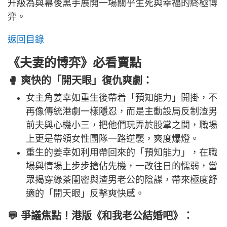
升級為與幕後黑手展開一場關乎生死與幸福的終極博
弈。
返回目錄
《夫妻的博弈》必看賣點
🥊 爽快的「開天眼」復仇爽劇：
女主角姜幸如重生後帶着「預知能力」開掛，不
再像傳統港劇一樣隱忍，而是主動設局反制渣男
前夫與心機小三，把他們玩弄於股掌之間，職場
上更是帶領女性團隊一路逆襲，爽度爆燈。
重生的姜幸如利用帶回來的「預知能力」，在職
場與情場上步步搶佔先機，一改往日的懦弱，當
眾揭穿綠茶閨密與渣男老公的陰謀，帶來極度舒
適的「開天眼」反擊爽快感。
💬 爭議焦點！港版《和我老公結婚吧》：