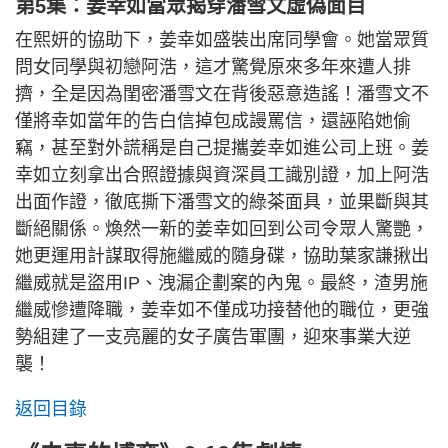
第5集：姜幸如當眾揭穿潘雪文虛偽面目
在熙妍的協助下，姜幸如盛裝出席同學會。她當眾質
問女同學與初戀阿浩，這才驚覺原來多年來遭人排
擠，全是因為閨密潘雪文在背後惡意造謠！潘雪文不
僅將幸如當年的告白信掉包成謾罵信，還誣陷她偷
竊，甚至對外謊稱是自己提攜姜幸如進公司上班。姜
幸如立刻拿出合照證據與資深員工識別證，加上阿浩
出面作證，徹底撕下潘雪文的綠茶面具，並果斷與其
斷絕關係。煥然一新的姜幸如回到公司令眾人驚艷，
她更運用計謀取得施繼威的隨身碟，協助葉家謙揪出
繼威就是盜用IP、洩漏企劃案的內鬼。最終，渣男施
繼威慘遭降職，姜幸如不僅成功接替他的職位，更強
勢組建了一支亮麗的女子廣告軍團，迎來事業大逆
襲！
返回目錄