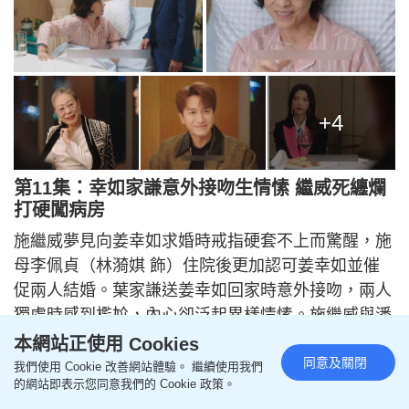
+4
第11集：幸如家謙意外接吻生情愫 繼威死纏爛
打硬闖病房
施繼威夢見向姜幸如求婚時戒指硬套不上而驚醒，施
母李佩貞（林漪娸 飾）住院後更加認可姜幸如並催
促兩人結婚。葉家謙送姜幸如回家時意外接吻，兩人
獨處時感到尷尬，內心卻泛起異樣情愫。施繼威與潘
雪文去傢俬店尋找設計靈感，潘雪文趁機拉施繼威合
本網站正使用 Cookies
同意及關閉
照並上載至朋友圈。Maggie林美淇（何沛珈 飾）工
我們使用 Cookie 改善網站體驗。 繼續使用我們
的網站即表示您同意我們的 Cookie 政策。
作超預算，被師傅守業和負責人伍其昌推卸責任，姜