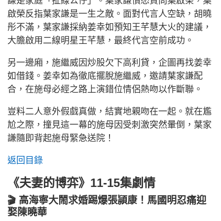
謙是家庭「扯線公仔」。葉家謙憤怒質問葉啟榮，葉
啟榮反指葉家謙是一生之敵。面對代言人空缺，胡曉
彤不滿，葉家謙採納姜幸如預知王芊慧大火的建議，
大膽啟用二線明星王芊慧，最終代言空前成功。
另一邊廂，施繼威因炒股欠下高利貸，企圖再找姜幸
如借錢。姜幸如為徹底擺脫施繼威，邀請葉家謙配
合，在施母必經之路上演錯位情侶熱吻以作斷聯。
豈料二人意外假戲真做，結實地親吻在一起。就在尷
尬之際，撞見這一幕的施母因受刺激突然暈倒，葉家
謙隨即背起施母緊急送院！
返回目錄
《夫妻的博弈》11-15集劇情
🎬 高海寧大鬧求婚踢爆張頴康！馬國明忍痛迎
娶陳曉華