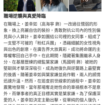
職場逆襲與真愛降臨
在職場上，姜幸如（高海寧 飾）一改過往懦弱的形
象，換上亮麗自信的裝扮，勇敢對抗公司內的性別偏
見與小人算計。姜幸如團結公司裡的女同事，組成了
一支堅不可摧的「粉紅兵團」，憑藉細膩的女性視角
與出色的創意，在廣告界大放異彩，成功將命運的主
導權奪回自己手中。在此期間，隱藏著集團繼承人身
分、在基層歷練的總監葉家謙（馬國明 飾）被她的
堅韌與才華深深吸引，成為她復仇與逆襲路上最堅實
的後盾。隨著姜幸如與葉家謙並肩作戰，兩人的感情
迅速升溫。然而，在追查前世線索的過程中，姜幸如
震驚地發現，當年那場奪走她性命的車禍根本不是意
外，而肇事者的真正目標其實是葉家謙。為了保護深
愛的人，姜幸如決定主動出擊，從單純的個人復仇，