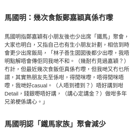
馬國明：幾次食飯鄭嘉穎真係冇嚟
馬國明指鄭嘉穎有小朋友後也少出席「鐵馬」聚會，
大家也明白，又指自己也有生小朋友計劃，相信到時
會更少出席飯局，「林子善生囡囡後都少出嚟，我唔
明點解唔會傳佢同我哋不和。（幾耐冇見過嘉穎？）
冇計，但最近幾次食飯佢真係冇嚟，但我哋又冇乜所
謂，其實熟朋友先至係咁，得閒咪嚟，唔得閒咪唔
嚟，我哋好casual。（人唔到禮到？）唔好講到咁
Detail，錢銀嘢唔好講，（講心定講金？）做咁多年
兄弟梗係講心。」
馬國明認「鐵馬家族」聚會減少