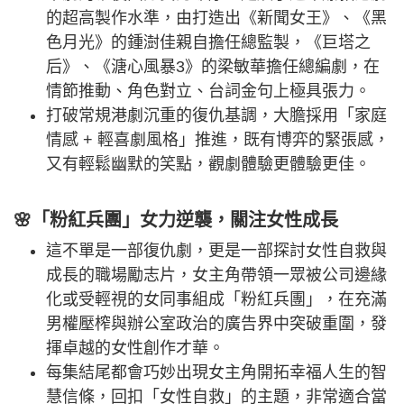
的超高製作水準，由打造出《新聞女王》、《黑
色月光》的鍾澍佳親自擔任總監製，《巨塔之
后》、《溏心風暴3》的梁敏華擔任總編劇，在
情節推動、角色對立、台詞金句上極具張力。
打破常規港劇沉重的復仇基調，大膽採用「家庭
情感 + 輕喜劇風格」推進，既有博弈的緊張感，
又有輕鬆幽默的笑點，觀劇體驗更體驗更佳。
🌸「粉紅兵團」女力逆襲，關注女性成長
這不單是一部復仇劇，更是一部探討女性自救與
成長的職場勵志片，女主角帶領一眾被公司邊緣
化或受輕視的女同事組成「粉紅兵團」，在充滿
男權壓榨與辦公室政治的廣告界中突破重圍，發
揮卓越的女性創作才華。
每集結尾都會巧妙出現女主角開拓幸福人生的智
慧信條，回扣「女性自救」的主題，非常適合當