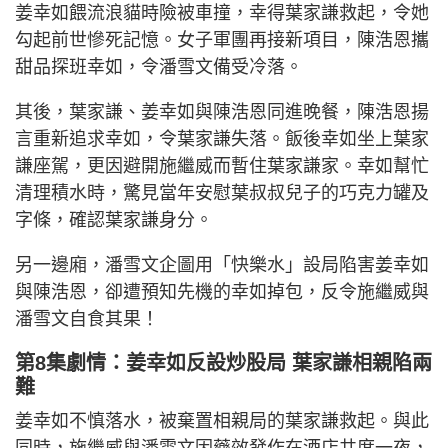
姜幸如餵流浪貓時險被車撞，幸得葉家謙救起，令她
勾起前世慘死記憶。女子軍團再接新項目，陳浩恩攜
甜品探班幸如，令潘雪文備受冷落。
其後，葉家謙、姜幸如與陳浩恩同進晚餐，陳浩恩揚
言重新追求幸如，令葉家謙失落。飯後幸如坐上葉家
謙座駕，更因避開施繼威而暫住葉家謙家。幸如幫忙
清理積水時，驚見當年安慰葉叔叔兒子的巧克力罐及
字條，確認葉家謙身分。
另一邊廂，潘雪文企圖用「快樂水」設局陷害姜幸如
與陳浩恩，卻遭預知先機的幸如掉包，反令施繼威與
潘雪文自食其果！
第8集劇情：姜幸如反設炒股局 葉家謙相親陷兩
難
姜幸如不慎落水，被棄置相親局的葉家謙救起。與此
同時，施繼威與潘雪文因藥效發作在酒店共度一夜，