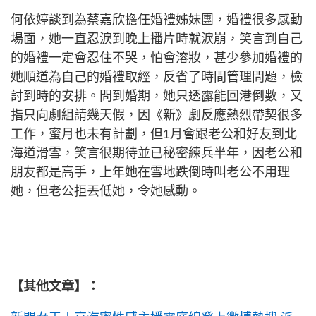
何依婷談到為蔡嘉欣擔任婚禮姊妹團，婚禮很多感動
場面，她一直忍淚到晚上播片時就淚崩，笑言到自己
的婚禮一定會忍住不哭，怕會溶妝，甚少參加婚禮的
她順道為自己的婚禮取經，反省了時間管理問題，檢
討到時的安排。問到婚期，她只透露能回港倒數，又
指只向劇組請幾天假，因《新》劇反應熱烈帶契很多
工作，蜜月也未有計劃，但1月會跟老公和好友到北
海道滑雪，笑言很期待並已秘密練兵半年，因老公和
朋友都是高手，上年她在雪地跌倒時叫老公不用理
她，但老公拒丟低她，令她感動。
【其他文章】：