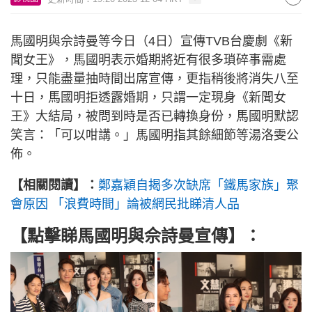
馬國明與佘詩曼等今日（4日）宣傳TVB台慶劇《新
聞女王》，馬國明表示婚期將近有很多瑣碎事需處
理，只能盡量抽時間出席宣傳，更指稍後將消失八至
十日，馬國明拒透露婚期，只謂一定現身《新聞女
王》大結局，被問到時是否已轉換身份，馬國明默認
笑言：「可以咁講。」馬國明指其餘細節等湯洛雯公
佈。
【相關閱讀】：
鄭嘉穎自揭多次缺席「鐵馬家族」聚
會原因 「浪費時間」論被網民批睇清人品
【點擊睇
馬國明與佘詩曼宣傳
】：