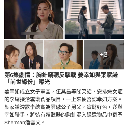
+3
第6集劇情：胸針竊聽反擊戰 姜幸如與葉家謙
「前世緣份」曝光
姜幸如成立女子軍團，伍其昌等睇笑話，安排嫌女症
的李總接洽雲瓏食品項目，一上來便否認幸如方案。
葉家謙透露李總實為雲瓏公子舅父，貪財好色，遂與
幸如聯手，將裝有竊聽器的胸針混入退還物品中寄予
Sherman潘雪文。