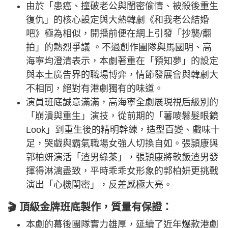
由於「患癌、撞破老公與閨密偷情、被殺後重生
復仇」的核心設定與大熱韓劇《和我老公結婚
吧》極為相似，開播前便在網上引發「抄襲/翻
拍」的熱烈爭議 。不過創作團隊與馬國明、高
海寧均澄清表示，本劇著重在「預知夢」的設定
與本土廣告界的職場博弈，情節發展會與韓劇大
不相同，絕對有港劇獨有的味道。
演員班底誠意滿滿，高海寧全劇展現視后級別的
「崩潰與重生」演技，從前期的「薯嘜鬈髮眼鏡
Look」到重生後的精明幹練，造型百變、戲味十
足，哭戲與霸氣職場女強人切換自如。張頴康與
郭柏妍演活「渣男綠茶」，張頴康將軟飯渣男發
揮得淋漓盡致，平時乖乖女形象的郭柏妍更挑戰
演出「心機閨密」，反差感極大亮。
🎬 頂級金牌班底製作，質量有保證：
本劇的幕後團隊實力雄厚，延續了近年爆款港劇