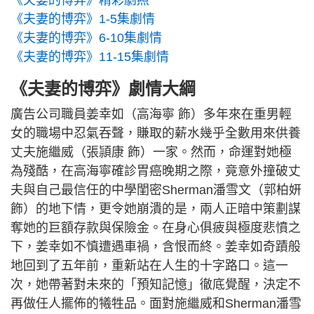
《夫妻的博弈》精彩劇照
《夫妻的博弈》1-5集劇情
《夫妻的博弈》6-10集劇情
《夫妻的博弈》11-15集劇情
《夫妻的博弈》劇情大綱
廣告公司職員姜幸如（高海寧 飾）多年來在重男輕
女的職場中忍氣吞聲，賺取的薪水幾乎全數用來供養
丈夫施繼威（張頴康 飾）一家。然而，命運對她極
為殘酷，在高海寧確診胃癌晚期之際，竟意外撞破丈
夫與自己最信任的中學閨密Sherman潘雪文（郭柏妍
飾）的地下情，更令她崩潰的是，兩人正暗中策劃謀
奪她的巨額存款與保險金。在身心俱疲與極度悲憤之
下，姜幸如不慎遭遇車禍，含恨而終。姜幸如奇蹟般
地回到了五年前，重新站在人生的十字路口。這一
次，她帶著對未來的「預知記憶」徹底覺醒，決定不
再做任人擺佈的犧牲品。面對施繼威和Sherman潘雪