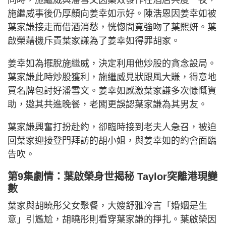
施繼威事後仍厚顏向姜幸如示好。陳浩恩因姜幸如被
葉家謙接走而借酒消愁，恍惚間竟強吻了葉熙妍。葉
啟榮藉機斥責葉家謙為了姜幸如得罪胡家。
姜幸如為擺脫施繼威，決定利用他炒股的貪念設局。
葉家謙此時炒股獲利，施繼威見狀跟風大賺，得意地
買名牌包討好潘雪文。姜幸如感激葉家謙多次慷慨資
助，邀其共進晚餐，老闆更誤認葉家謙為其男友。
葉家謙興奮打扮赴約，卻臨時接到老夫人急召，被迫
回葉家迎接登門拜訪的胡小姐，與姜幸如的約會面臨
告吹。
第9集劇情：葉啟榮身世揭秘 Taylor突離港現變
數
葉家與胡曉彤父女聚餐，大嫂舒雅冷言「婚姻是生
意」引尷尬，胡曉彤則看穿葉家謙的掙扎。葉啟榮因