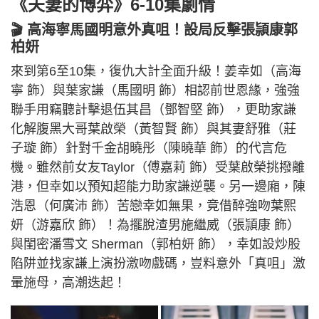
《夫妻的博弈》6-10集劇情
🎬 高海寧馬國明意外真咀！設局反擊張頴康郭
柏妍
來到第6至10集，復仇大計全面升級！姜幸如（高海
寧 飾）與葉家謙（馬國明 飾）相認前世恩緣，強強
聯手用竊聽計擊退伍其昌（鄧智堅 飾），更助家謙
化解腹黑大哥葉啟榮（黃智賢 飾）與其妻舒雅（莊
子璇 飾）針對千金胡曉彤（陳曉華 飾）的代言危
機。雖然前女友Taylor（傅嘉莉 飾）受葉啟榮挑撥離
港，但幸如以預知超能力助家謙逆襲。另一邊廂，陳
浩恩（何廣沛 飾）苦戀幸如無果，竟借醉強吻葉熙
妍（游嘉欣 飾）！為擺脫渣男施繼威（張頴康 飾）
與閨密潘雪文 Sherman（郭柏妍 飾），幸如設炒股
陷阱並找家謙上演扮激吻戲碼，豈料意外「真咀」激
暈施母，高潮迭起！