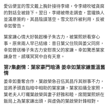
愛佔便宜的雪文戴上胸針接待李總，令李總吹噓貪腐
的對話全被錄下。翌日，李總被帶走調查，雲瓏換人
並滿意簽約，其昌陰謀落空。雪文怒斥被利用，反被
幸如警告。
葉家謙心情大好裝起榛子朱古力，被葉熙妍看穿心
事。原來兩人早已結緣：昔日葉父住院與姜父同房，
幸如曾送榛子朱古力安慰喪父的家謙。幸如驚悉葉家
謙身世，感嘆冥冥中自有天意。
第7集劇情：葉家豪門暗湧 姜幸如葉家謙重溫舊
情
姜幸如重奪合作，葉啟榮急召伍其昌斥其辦事不力，
並將矛頭直指暗中相助的葉家謙。葉家拍攝全家照，
葉老夫人叮囑葉啟榮與妻子舒雅和睦，席間葉熙妍在
飯局上為葉家謙出頭，與虛偽的葉啟榮針鋒相對。