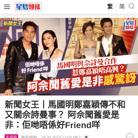
繁
简
新聞女王丨馬國明鄭嘉穎傳不和
又關佘詩曼事？ 阿佘聞舊愛是
非：佢哋唔係好Friend咩
更新時間：19:20 2023-12-04 HKT
影視圈