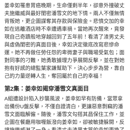
姜幸如罹患胃癌晚期，生命僅剩半年，卻意外撞破丈
夫施繼威與最好閨密潘雪文的地下情。兩人不僅無情
背叛她，更企圖謀奪其存款與保險金。悲憤交加的幸
如在逃離酒店時不幸遭遇車禍。當她再次醒來，竟發
現自己奇蹟般地穿越回到了五年前！看清了渣男丈夫
與虛偽閨密的真面目後，幸如決定徹底改寫悲慘命
運。她不再做任勞任怨的卑微妻子與職場受氣包；面
對同事的刁難，她勇敢據理力爭展開反擊，並在對她
抱有好感的總監葉家謙幫助下，決心步步為營，靠自
己的力量逆轉人生，奪回屬於自己的幸福！
第2集：姜幸如揭穿潘雪文真面目
A組遭設計陷入抄襲風波，姜幸如早有防備，當眾拿
出備份U盤反擊，不僅自證清白，更讓惡意剽竊的潘
雪文面臨解僱。隨後，潘雪文勾搭其昌保住工作，並
企圖在餐廳用咖喱飯潑向姜幸如，卻被敏捷躲開，反
讓施繼威淋了一身。看清丈夫渣男本質的幸如更換了