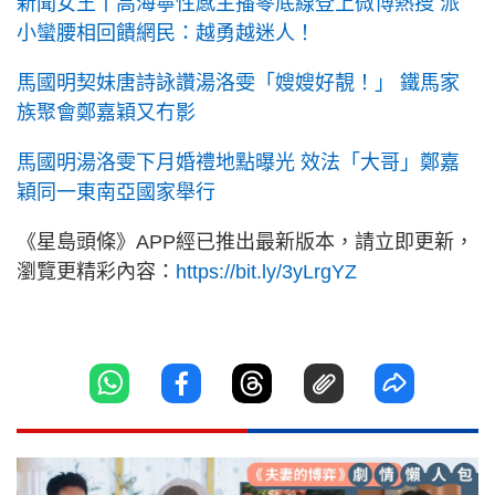
新聞女王丨高海寧性感主播零底線登上微博熱搜 派
小蠻腰相回饋網民：越勇越迷人！
馬國明契妹唐詩詠讚湯洛雯「嫂嫂好靚！」 鐵馬家
族聚會鄭嘉穎又冇影
馬國明湯洛雯下月婚禮地點曝光 效法「大哥」鄭嘉
穎同一東南亞國家舉行
《星島頭條》APP經已推出最新版本，請立即更新，
瀏覽更精彩內容：
https://bit.ly/3yLrgYZ