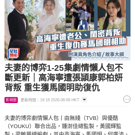
夫妻的博弈1-25集劇情懶人包不
斷更新｜高海寧遭張頴康郭柏妍
背叛 重生獲馬國明助復仇
更新時間：19:18 2026-08-09 HKT
影視圈
夫妻的博弈劇情懶人包丨由無綫（TVB）與優酷
（YOUKU）聯合出品，鍾澍佳總監製，黃國輝監
製，梁敏華總編劇，並由高海寧、馬國明、何廣沛、