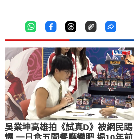
Loaded
:
Unmute
13.12%
吳業坤高雄拍《試真D》被網民踢
爆 一日食五間餐廳變肥 揭10年前