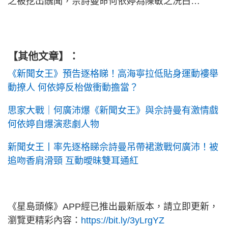
之被挖出醜聞，佘詩曼命何依婷為陳敏之洗白…
【其他文章】：
《新聞女王》預告逐格睇！高海寧拉低貼身運動褸舉
動撩人 何依婷反枱做衝動擔當？
思家大戰｜何廣沛爆《新聞女王》與佘詩曼有激情戲
何依婷自爆演悲劇人物
新聞女王丨率先逐格睇佘詩曼吊帶裙激戰何廣沛！被
追吻香肩滑頸 互動曖昧雙耳通紅
《星島頭條》APP經已推出最新版本，請立即更新，
瀏覽更精彩內容：
https://bit.ly/3yLrgYZ