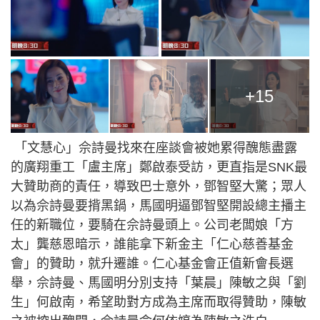
+15
「文慧心」佘詩曼找來在座談會被她累得醜態盡露
的廣翔重工「盧主席」鄭啟泰受訪，更直指是SNK最
大贊助商的責任，導致巴士意外，鄧智堅大驚；眾人
以為佘詩曼要揹黑鍋，馬國明逼鄧智堅開設總主播主
任的新職位，要騎在佘詩曼頭上。公司老闆娘「方
太」龔慈恩暗示，誰能拿下新金主「仁心慈善基金
會」的贊助，就升遷誰。仁心基金會正值新會長選
舉，佘詩曼、馬國明分別支持「葉晨」陳敏之與「劉
生」何啟南，希望助對方成為主席而取得贊助，陳敏