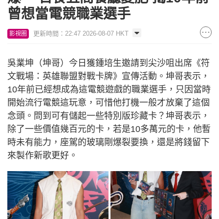
曾想當電競職業選手
更新時間：22:47 2026-08-07 HKT
影視圈
吳業坤（坤哥）今日獲鍾培生邀請到尖沙咀出席《符
文戰場：英雄聯盟對戰卡牌》宣傳活動。坤哥表示，
10年前已經想成為這電競遊戲的職業選手，只因當時
開始流行電競這玩意，可惜他打機一般才放棄了這個
念頭。問到可有儲起一些特別版珍藏卡？坤哥表示，
除了一些價值幾百元的卡，若是10多萬元的卡，他暫
時未有能力，座駕的玻璃剛爆裂要換，還是將錢留下
來製作新歌更好。