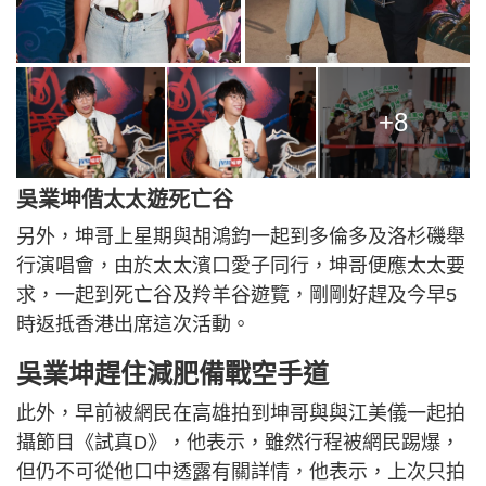
+8
吳業坤偕太太遊死亡谷
另外，坤哥上星期與胡鴻鈞一起到多倫多及洛杉磯舉
行演唱會，由於太太濱口愛子同行，坤哥便應太太要
求，一起到死亡谷及羚羊谷遊覽，剛剛好趕及今早5
時返抵香港出席這次活動。
吳業坤趕住減肥備戰空手道
此外，早前被網民在高雄拍到坤哥與與江美儀一起拍
攝節目《試真D》，他表示，雖然行程被網民踢爆，
但仍不可從他口中透露有關詳情，他表示，上次只拍