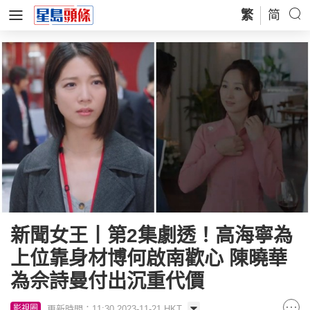
繁
简
新聞女王丨第2集劇透！高海寧為
上位靠身材博何啟南歡心 陳曉華
為佘詩曼付出沉重代價
更新時間：11:30 2023-11-21 HKT
影視圈