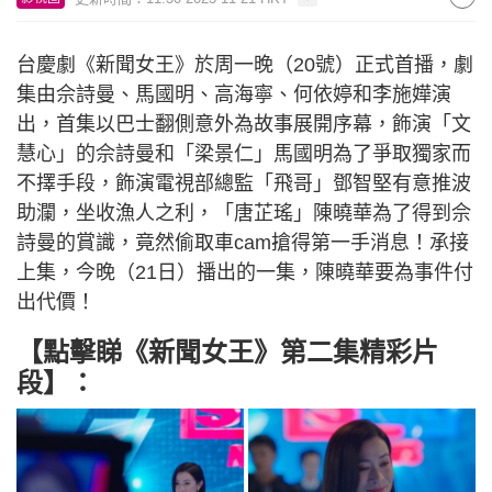
台慶劇《新聞女王》於周一晚（20號）正式首播，劇
集由佘詩曼、馬國明、高海寧、何依婷和李施嬅演
出，首集以巴士翻側意外為故事展開序幕，飾演「文
慧心」的佘詩曼和「梁景仁」馬國明為了爭取獨家而
不擇手段，飾演電視部總監「飛哥」鄧智堅有意推波
助瀾，坐收漁人之利，「唐芷瑤」陳曉華為了得到佘
詩曼的賞識，竟然偷取車cam搶得第一手消息！承接
上集，今晚（21日）播出的一集，陳曉華要為事件付
出代價！
【點擊睇《新聞女王》第二集精彩片
段】：