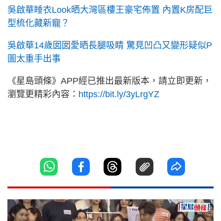
吳啟華睡衣Look晒大灣區樓王豪宅佈置 內置K房配巨
型梳化藏新寵？
吳啟華14歲囡囡愛晒長腿吸睛 驚見凹凸又變形疑似P
圖太重手出事
《星島頭條》APP經已推出最新版本，請立即更新，
瀏覽更精彩內容：
https://bit.ly/3yLrgYZ