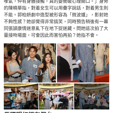
嗲氣，仲有身體接觸，真的要衝破心理關口。」身旁
的陳曉華指，對着女生可以用疊字說話，對着男生則
不能。郭柏妍劇中造型被形容為「微波爐」，影射她
不夠性感？她卻覺得非常搞笑，同時預告稍後有一幕
同張頴康情迷意亂下在地下捉迷藏。問她這次拍了大
量接吻場面，可會因此而害怕再拍？她指不會。
+6