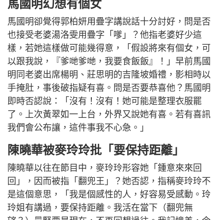
馬國明幻想有個女
馬國明卻覺得郭柏妍用疊字講說話十分討好，問是否
也接受老婆湯洛雯用疊字「嗲」？他指老婆好少這
樣，若她這樣做可能幾得意，「假設將來有個女，可
以跟我說，『爹哋爹哋，我要食飯飯』！」早前馬國
明同老婆出席楊明、莊思明的吉隆坡婚禮，影相時以
手掩肚，事後破指疑有喜。問是否要恭喜他？馬國明
即時否認說：「沒有！沒有！她可能是整理衣服罷
了。上次黃翠如一上台，外界又說她有喜。若有喜訊
我們會公布讓，這件事我不心急。」
陳曉華被麥玲玲批「要保持距離」
陳曉華以往在節目中，麥玲玲形容她「鍾意來來回
回」，因而被指「翻兜王」？她否認，指稱麥玲玲不
是這個意思，「我是個感性的人，好容易受感動。玲
玲姐有講過，要保持距離。我活在當下（翻兜無