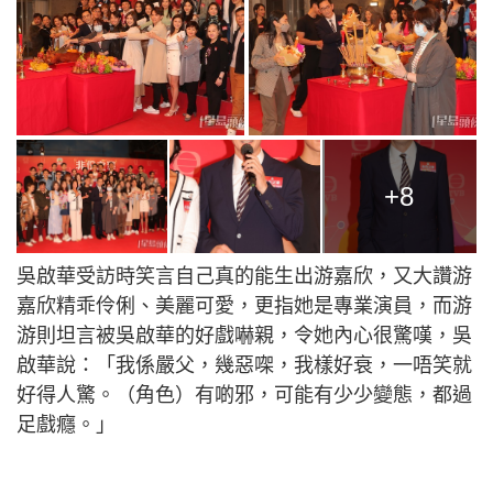
+8
吳啟華受訪時笑言自己真的能生出游嘉欣，又大讚游
嘉欣精乖伶俐、美麗可愛，更指她是專業演員，而游
游則坦言被吳啟華的好戲嚇親，令她內心很驚嘆，吳
啟華說：「我係嚴父，幾惡㗎，我樣好衰，一唔笑就
好得人驚。（角色）有啲邪，可能有少少變態，都過
足戲癮。」