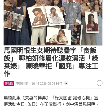
Loaded
:
Unmute
7.08%
馬國明恨生女期待聽疊字「食飯
飯」 郭柏妍修眉化濃妝演活「綠
茶婊」 陳曉華拒「翻兜」專注工
作
更新時間：16:45 2026-08-08 HKT
影視圈
無綫劇集《夫妻的博弈》「綠茶閨蜜 識破心機」宣
傳活動今日（8日）在荃灣舉行，劇中演員馬國明、