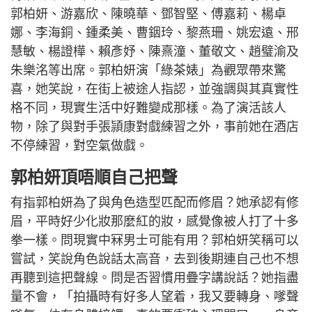
郭柏妍、游嘉欣、陳曉華、鄧智堅、傅嘉莉、楊卓
娜、李海銅、鍾柔美、曹銦玲、黎燕珊、姚宏遠、邢
慧敏、楊證樺、賴彥妤、陳熹潼、董敬文、趙璧渝及
朱樂洺等出席。郭柏妍演「綠茶婊」為觀眾帶來驚
喜，她笑說，在街上被途人指認，並強調與其真實性
格不同，現實生活中好難變成那樣。為了演活該人
物，除了與對手張頴康對戲練習之外，事前她在酒店
不停練習，對空氣做戲。
郭柏妍頂唔順自己把聲
有指郭柏妍為了與角色造型匹配而修眉？她承認有修
眉，平時好少化妝那麼紅的妝，感覺像被人打了十多
拳一樣。問現實中冧男士可能有用？郭柏妍笑稱可以
嘗試，笑說角色說話太高音，去到後期連自己也不想
再聽到這把聲線。問是否習慣用疊字講說話？她指盡
量不會，「拍攝時有好多人望着，我又要轉身、嗲聲