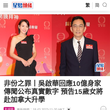
繁
简
非份之罪丨吳啟華回應10億身家
傳聞公布真實數字 預告15歲女將
赴加拿大升學
更新時間：18:43 2023-11-20 HKT
影視圈