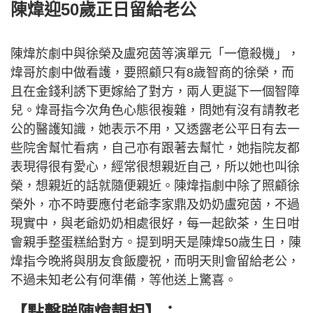
陳煒迎50歲正日留給老公
陳煒於劇中與徐榮及盧宛茵等演單元「一億殺機」，
煒哥於劇中做看護，要照顧只有8歲智商的徐榮，而
且在金錢利誘下更嫁給了對方，兩人更誕下一個智障
兒。煒哥指今次角色心態很複雜，問她有沒有請教老
公的醫護知識，她表示不用，又透露老公平日有去一
些院舍幫忙看病，自己亦有跟著去幫忙，她指院友都
表現得很有愛心，經常很想親近自己，所以她也叫徐
榮，想親近的話就隨便親近。陳煒指劇中除了照顧徐
榮外，亦不時要應付老爺李家鼎及奶奶盧宛茵，不過
現實中，與老爺奶奶相處很好，每一起飲茶，生日咁
會親手整蛋糕給對方。提到明天是陳煒50歲生日，陳
煒指今晚將與朋友食飯慶祝，而明天則會留給老公，
不過未知老公有何準備，等他送上驚喜。
【點擊睇陳煒靚相】：