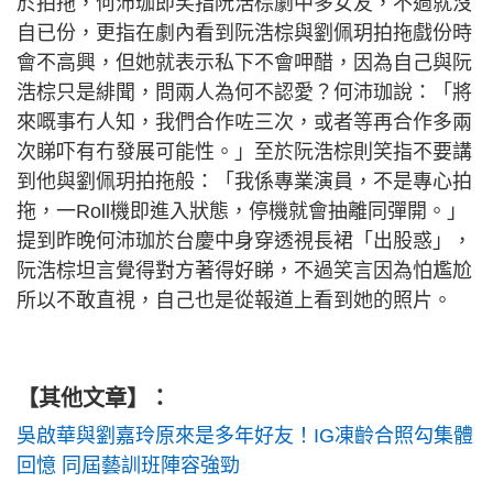
於拍拖，何沛珈即笑指阮浩棕劇中多女友，不過就沒
自已份，更指在劇內看到阮浩棕與劉佩玥拍拖戲份時
會不高興，但她就表示私下不會呷醋，因為自己與阮
浩棕只是緋聞，問兩人為何不認愛？何沛珈說：「將
來嘅事冇人知，我們合作咗三次，或者等再合作多兩
次睇吓有冇發展可能性。」至於阮浩棕則笑指不要講
到他與劉佩玥拍拖般：「我係專業演員，不是專心拍
拖，一Roll機即進入狀態，停機就會抽離同彈開。」
提到昨晚何沛珈於台慶中身穿透視長裙「出股惑」，
阮浩棕坦言覺得對方著得好睇，不過笑言因為怕尷尬
所以不敢直視，自己也是從報道上看到她的照片。
【其他文章】：
吳啟華與劉嘉玲原來是多年好友！IG凍齡合照勾集體
回憶 同屆藝訓班陣容強勁