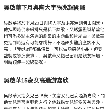
吳啟華下月與陶大宇張兆輝開騷
吳啟華將於下月23日與陶大宇及張兆輝到佛山開騷，
他指現時仍未綵排只是私下練歌，又透露監製希望他
們可唱多點主演過的劇集的主題曲和片尾曲，吳啟華
更指到時還有可能會跳舞，不過舞步難度應該不太
高：「我哋3個都係演員，可以做啲搞笑小品，但要
監製或導演安排。」吳啟華又指已留飛給親友捧場，
到時順便一起過埾誕。
吳啟華15歲女高過游嘉欣
吳啟華又指女兒已15歲，笑言女兒已高過游嘉欣，問
他女兒是否有興趣入行？他就指女兒好像沒有興趣，