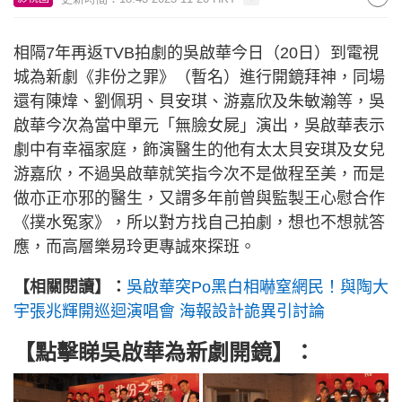
相隔7年再返TVB拍劇的吳啟華今日（20日）到電視
城為新劇《非份之罪》（暫名）進行開鏡拜神，同場
還有陳煒、劉佩玥、貝安琪、游嘉欣及朱敏瀚等，吳
啟華今次為當中單元「無臉女屍」演出，吳啟華表示
劇中有幸福家庭，飾演醫生的他有太太貝安琪及女兒
游嘉欣，不過吳啟華就笑指今次不是做程至美，而是
做亦正亦邪的醫生，又謂多年前曾與監製王心慰合作
《撲水冤家》，所以對方找自己拍劇，想也不想就答
應，而高層樂易玲更專誠來探班。
【相關閱讀】：
吳啟華突Po黑白相嚇窒網民！與陶大
宇張兆輝開巡迴演唱會 海報設計詭異引討論
【點擊睇
吳啟華為新劇開鏡
】：