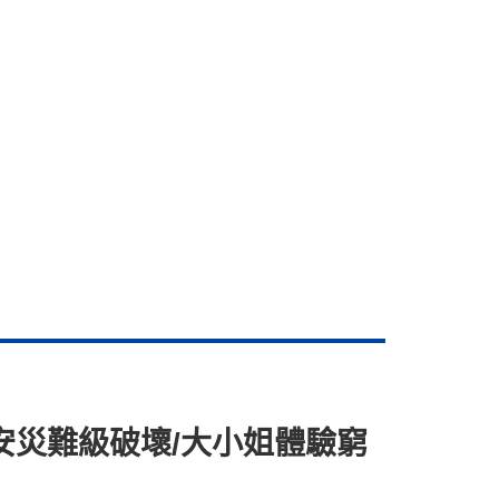
安災難級破壞/大小姐體驗窮