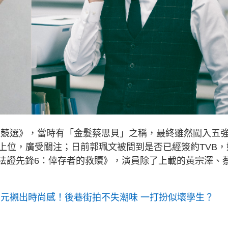
港小姐競選》，當時有「金髮蔡思貝」之稱，最終雖然闖入五
上位，廣受關注；日前郭珮文被問到是否已經簽約TVB，
《法證先鋒6：倖存者的救贖》，演員除了上載的黃宗澤、
百元襯出時尚感！後巷街拍不失潮味 一打扮似壞學生？