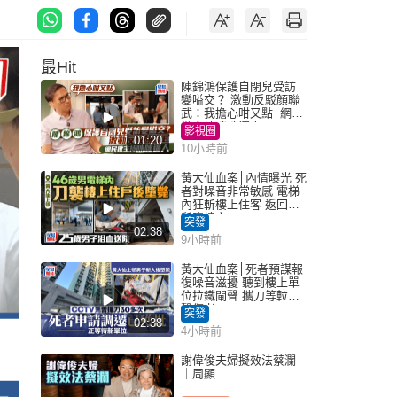
最Hit
陳錦鴻保護自閉兒受訪
變嗌交？ 激動反駁顏聯
武：我擔心咁又點 網民
批主持咄咄逼人
影視圈
01:20
10小時前
黃大仙血案│內情曝光 死
者對噪音非常敏感 電梯
內狂斬樓上住客 返回住
所墮樓亡
突發
02:38
9小時前
黃大仙血案│死者預謀報
復噪音滋擾 聽到樓上單
位拉鐵閘聲 攜刀等𨋢伏
擊傷者
突發
02:38
4小時前
謝偉俊夫婦擬效法蔡瀾
｜周顯