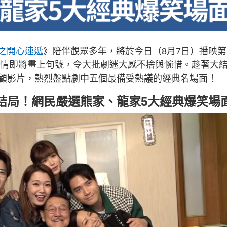
之開心速遞
》陪伴觀眾多年，將於今日（8月7日）播映第
笑劇情即將畫上句號，令大批劇迷大感不捨與惋惜。趁著大
顧影片，熱烈盤點劇中五個最備受熱議的經典名場面！
結局！網民嚴選熊家、龍家5大經典爆笑場