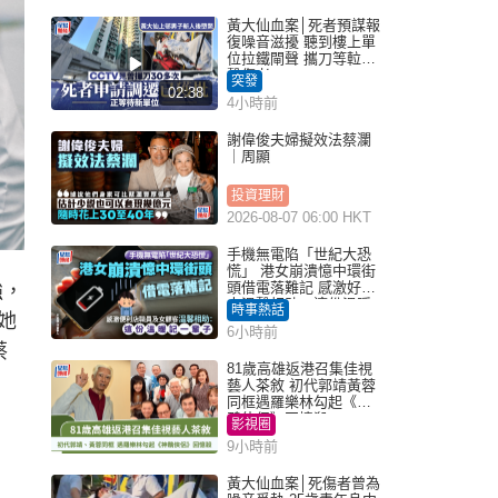
黃大仙血案│死者預謀報
復噪音滋擾 聽到樓上單
位拉鐵閘聲 攜刀等𨋢伏
擊傷者
突發
02:38
4小時前
謝偉俊夫婦擬效法蔡瀾
｜周顯
投資理財
2026-08-07 06:00 HKT
手機無電陷「世紀大恐
慌」 港女崩潰憶中環街
頭借電落難記 感激好心
強，
人溫馨相助：這份溫暖
時事熱話
她
記一輩子｜Juicy叮
6小時前
蔡
81歲高雄返港召集佳視
藝人茶敘 初代郭靖黃蓉
同框遇羅樂林勾起《神
鵰俠侶》回憶殺
影視圈
9小時前
黃大仙血案│死傷者曾為