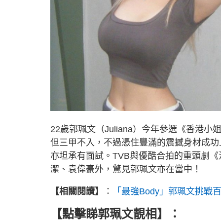
22歲郭珮文（Juliana）今年參選《香
但三甲不入，不過憑住豐滿的震撼身材成功
亦坦承有面試。TVB與優酷合拍的重頭劇
潔、袁偉豪外，驚見郭珮文亦在當中！
【相關閱讀】
：
「最強Body」郭珮文挑戰
【點擊睇郭珮文靚相】：