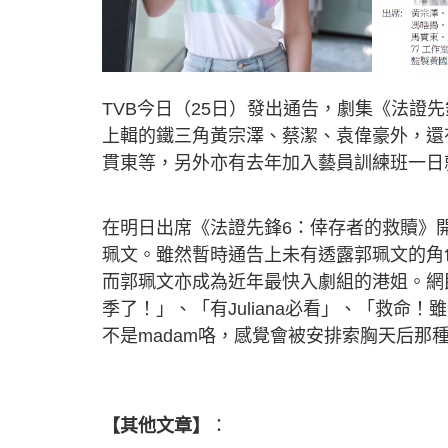
TVB今日（25日）發出通告，劇集《法證
上輯的鐵三角黃宗澤、蔡潔、袁偉豪外，還
貫東等，另外亦有去年加入藝員訓練班一日
在明日出席《法證先鋒6：倖存者的救贖》
珮文。雖然暫時通告上未有透露郭珮文的角
而郭珮文亦成為近年最快入劇組的港姐。網
季了！」、「有Juliana必看」、「救命
不是madam咯，感覺會被安排索胸天后那
【其他文章】
：