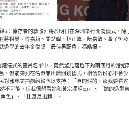
先鋒6：倖存者的救贖》將於明日在深圳舉行開鏡儀式，除
有蔣祖曼、傅嘉莉、關楚耀、林正峰、阮嘉敏、黃子恆及
就退學的去年金像獎「最佳男配角」馮皓揚。
開鏡儀式的藝員名單中，竟然驚見落選不夠兩個月的港姐
色，但能夠列在名單兼出席開鏡儀式，相信戲份亦不會少
民對郭珮文拍劇紛紛予以支持：「真的假的，那我要看这
！雖然不可能，但我很想看她和黃宗澤組cp」、「她的造型
種角色」、「比基尼出鏡」。