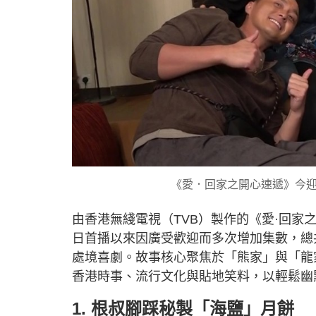
《愛．回家之開心速遞》今迎
由香港無綫電視（TVB）製作的《愛·回家之
日首播以來因廣受歡迎而多次增加集數，總
處境喜劇。故事核心聚焦於「熊家」與「龍
香港時事、流行文化與貼地笑料，以輕鬆幽
1. 根叔腳踩秘製「海鹽」月餅