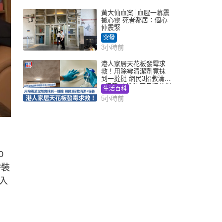
黃大仙血案│血腥一幕震
撼心靈 死者鄰居：個心
仲震緊
突發
3小時前
港人家居天花板發霉求
救！用除霉清潔劑竟抹
到一撻撻 網民3招教清潔
+保養 本地油漆品牌曾提
生活百科
醒勿用1物防變色
5小時前
0
時裝
入