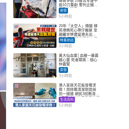
噪音爭執 25歲青年身中
逾10刀重創 警列企圖謀
殺及自殺案
突發
5小時前
20年「太空人」婚變 移
英港媽死心帶仔搬屋 至
親離世慘遭留港夫出軌
背叛 苦嘆終看透對方留
時事熱話
港「真相」｜Juicy叮
3小時前
黃大仙血案│血腥一幕震
撼心靈 死者鄰居：個心
仲震緊
突發
3小時前
港人家居天花板發霉求
救！用除霉清潔劑竟抹
到一撻撻 網民3招教清潔
+保養 本地油漆品牌曾提
生活百科
醒勿用1物防變色
5小時前