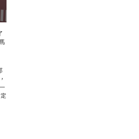
了
馬
郭
，
一
肯定