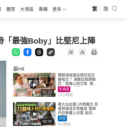
繁
简
育
體育
大灣區
專欄
更多
「最強Boby」比堅尼上陣
最Hit
陳錦鴻保護自閉兒受訪
變嗌交？ 激動反駁顏聯
武：我擔心咁又點 網民
批主持咄咄逼人
影視圈
01:20
10小時前
黃大仙血案│內情曝光 死
者對噪音非常敏感 電梯
內狂斬樓上住客 返回住
所墮樓亡
突發
02:38
9小時前