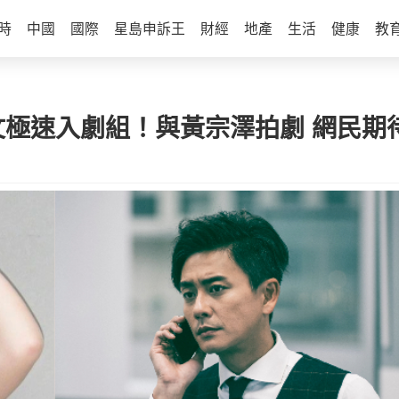
時
中國
國際
星島申訴王
財經
地產
生活
健康
教
極速入劇組！與黃宗澤拍劇 網民期待