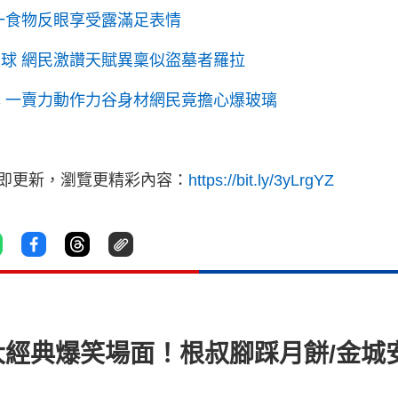
歎一食物反眼享受露滿足表情
眼球 網民激讚天賦異稟似盜墓者羅拉
露 一賣力動作力谷身材網民竟擔心爆玻璃
立即更新，瀏覽更精彩內容：
https://bit.ly/3yLrgYZ
大經典爆笑場面！根叔腳踩月餅/金城