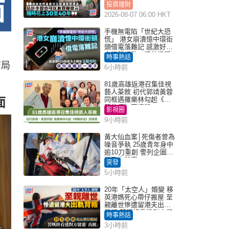
投資理財
2026-08-07 06:00 HKT
手機無電陷「世紀大恐
慌」 港女崩潰憶中環街
頭借電落難記 感激好心
人溫馨相助：這份溫暖
時事熱話
記一輩子｜Juicy叮
結局
6小時前
81歲高雄返港召集佳視
藝人茶敘 初代郭靖黃蓉
面
同框遇羅樂林勾起《神
鵰俠侶》回憶殺
影視圈
9小時前
黃大仙血案│死傷者曾為
噪音爭執 25歲青年身中
逾10刀重創 警列企圖謀
殺及自殺案
突發
5小時前
20年「太空人」婚變 移
英港媽死心帶仔搬屋 至
親離世慘遭留港夫出軌
背叛 苦嘆終看透對方留
時事熱話
港「真相」｜Juicy叮
3小時前